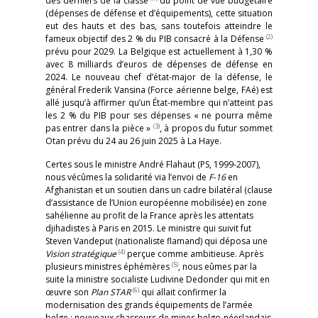
des derniers de la classe
du point de vue budgétaire
(dépenses de défense et d’équipements), cette situation
eut des hauts et des bas, sans toutefois atteindre le
(2)
fameux objectif des 2 % du PIB consacré à la Défense
prévu pour 2029. La Belgique est actuellement à 1,30 %
avec 8 milliards d’euros de dépenses de défense en
2024. Le nouveau chef d’état-major de la défense, le
général Frederik Vansina (Force aérienne belge, FAé) est
allé jusqu’à affirmer qu’un État-membre qui n’atteint pas
les 2 % du PIB pour ses dépenses « ne pourra même
(3)
pas entrer dans la pièce »
, à propos du futur sommet
Otan prévu du 24 au 26 juin 2025 à La Haye.
Certes sous le ministre André Flahaut (PS, 1999-2007),
nous vécûmes la solidarité via l’envoi de
F-16
en
Afghanistan et un soutien dans un cadre bilatéral (clause
d’assistance de l’Union européenne mobilisée) en zone
sahélienne au profit de la France après les attentats
djihadistes à Paris en 2015. Le ministre qui suivit fut
Steven Vandeput (nationaliste flamand) qui déposa une
(4)
Vision stratégique
perçue comme ambitieuse. Après
(5)
plusieurs ministres éphémères
, nous eûmes par la
suite la ministre socialiste Ludivine Dedonder qui mit en
(6)
œuvre son
Plan STAR
qui allait confirmer la
modernisation des grands équipements de l’armée
belge : nouveaux chasseurs de mines belgo-néerlandais