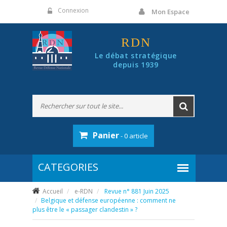
Panneau de gestion des cookies
Connexion
Mon Espace
RDN
Le débat stratégique
depuis 1939
Panier
- 0 article
Accueil
e-RDN
Revue n° 881 Juin 2025
Belgique et défense européenne : comment ne
plus être le « passager clandestin » ?