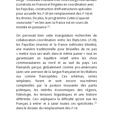
(construits en France) et frégates en coordination avec
les Pays-Bas, construction d’infrastructures spéciales
pour accueillir les
F-35
(en remplacement des
F-16
) et
les drones. De plus, le programme
CaMo
(
Capacité
(7)
motorisée
)
en lien avec la France est en cours de
(8)
montée en puissance
.
On percevait bien cette triangulation recherchée de
collaboration–coordination entre les États-Unis (
F-35
),
les Pays-Bas (marine) et la France (véhicules blindés),
une manière traditionnelle pour Bruxelles de ne pas
« mettre tous ses œufs dans le même panier » tout en
garantissant un équilibre relatif entre les choix
communautaires au nord et au sud du pays. Les
Flamands perçus globalement comme pro-américains
(avec une aversion de la langue française) et les Wallons
vus comme francophiles. Ces schémas, certes
simplistes, furent et sont encore eux-mêmes
complexifiés par la posture mouvante des partis
politiques, les intérêts économiques des régions,
l’idéologie, les tensions linguistiques et une histoire
différente. Ceci expliquera la difficulté qu’ont eue les
(9)
Français à entrer et à saisir toutes ces spécificités
dans le dossier du remplacement des
F-16
.