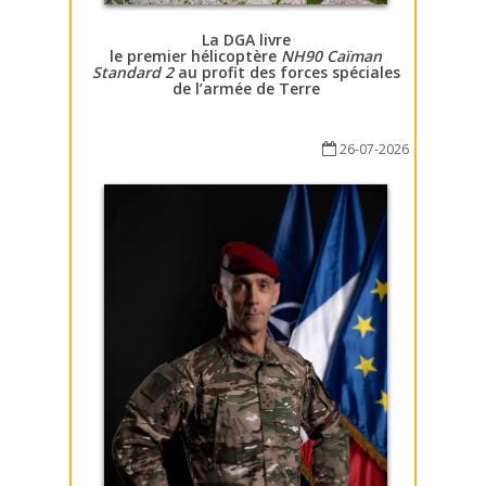
La DGA livre
le premier hélicoptère
NH90 Caïman
Standard 2
au profit des forces spéciales
de l’armée de Terre
26-07-2026