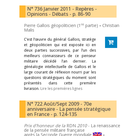
N° 736 Janvier 2011 - Repères -
Opinions - Débats - p. 86-90
re
Pierre Gallois géopoliticien (1
partie)
-
Christian
Malis
C’est l’œuvre du général Gallois, stratège
et géopoliticien qui est exposée ici en
deux parties successives, par l’un des
meilleurs connaisseurs de ce penseur
militaire décédé l’an dernier. La
généalogie intellectuelle de Gallois et le
large courant de réflexion nourri par les
questions stratégiques du moment sont
présentés dans cette première
livraison.
Lire les premières lignes
N° 722 Août/Sept 2009 - 70e
anniversaire - La pensée stratégique
en France - p. 124-135
Prix d'honneur de la
RDN
2010
- La renaissance
de la pensée militaire française
après la Seconde Guerre mondiale
-