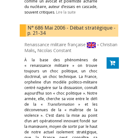
comme un avocat et polémiste acharné
du nucléaire, auteur d’essais en cascade,
souvent critiques.
Lire la suite
N° 686 Mai 2006 - Débat stratégique -
p. 21-34
Renaissance militaire française
-
Christian
Malis
,
Nicolas Constant
À la base des phénomènes de
« renaissance militaire » on trouve
toujours un choc politique, un choc
doctrinal, un choc technique. La France,
orpheline d’un modèle politico-militaire
centré naguère sur la dissuasion, connaît
aujourd’hui son « choc politique ». Notre
armée, elle, cherche sa voie entre le défi
de la «
Transformation
» et les
déconvenues de la « maîtrise de la
violence ». C’est dans la mise au point
d’un art opérationnel innovant fondé sur
la manœuvre, moyen de sortir par le haut
de notre actuel isolement stratégique,
que la France peut connaître sa