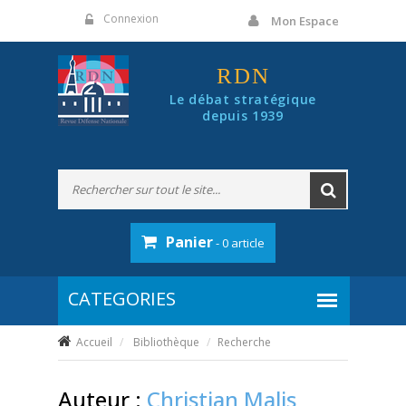
Panneau de gestion des cookies
Connexion
Mon Espace
RDN
Le débat stratégique
depuis 1939
Panier
- 0 article
Accueil
Bibliothèque
Recherche
Auteur :
Christian Malis