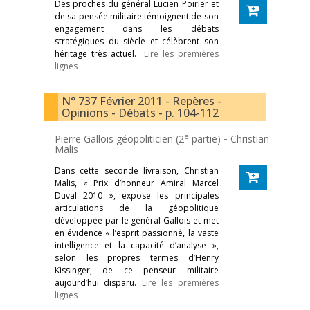
Des proches du général Lucien Poirier et
de sa pensée militaire témoignent de son
engagement dans les débats
stratégiques du siècle et célèbrent son
héritage très actuel.
Lire les premières
lignes
N° 737 Février 2011 - Repères -
Opinions - Débats - p. 104-112
e
Pierre Gallois géopoliticien (2
partie)
-
Christian
Malis
Dans cette seconde livraison, Christian
Malis, « Prix d’honneur Amiral Marcel
Duval 2010 », expose les principales
articulations de la géopolitique
développée par le général Gallois et met
en évidence « l’esprit passionné, la vaste
intelligence et la capacité d’analyse »,
selon les propres termes d’Henry
Kissinger, de ce penseur militaire
aujourd’hui disparu.
Lire les premières
lignes