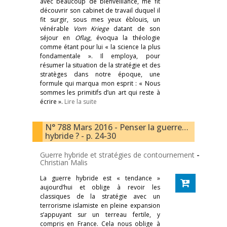
avec beaucoup de bienveillance, me fit
découvrir son cabinet de travail duquel il
fit surgir, sous mes yeux éblouis, un
vénérable
Vom Kriege
datant de son
séjour en
Oflag
, évoqua la théologie
comme étant pour lui « la science la plus
fondamentale ». Il employa, pour
résumer la situation de la stratégie et des
stratèges dans notre époque, une
formule qui marqua mon esprit : « Nous
sommes les primitifs d’un art qui reste à
écrire ».
Lire la suite
N° 788 Mars 2016 - Penser la guerre…
hybride ? - p. 24-30
Guerre hybride et stratégies de contournement
-
Christian Malis
La guerre hybride est « tendance »
aujourd’hui et oblige à revoir les
classiques de la stratégie avec un
terrorisme islamiste en pleine expansion
s’appuyant sur un terreau fertile, y
compris en France. Cela nous oblige à