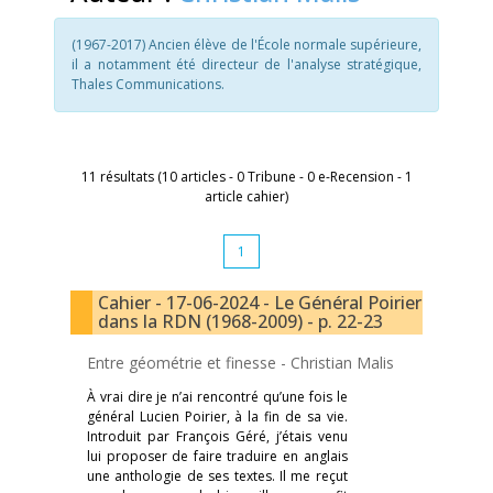
(1967-2017) Ancien élève de l'École normale supérieure,
il a notamment été directeur de l'analyse stratégique,
Thales Communications.
11 résultats (10 articles - 0 Tribune - 0 e-Recension - 1
article cahier)
1
Cahier - 17-06-2024 - Le Général Poirier
dans la RDN (1968-2009) - p. 22-23
Entre géométrie et finesse -
Christian Malis
À vrai dire je n’ai rencontré qu’une fois le
général Lucien Poirier, à la fin de sa vie.
Introduit par François Géré, j’étais venu
lui proposer de faire traduire en anglais
une anthologie de ses textes. Il me reçut