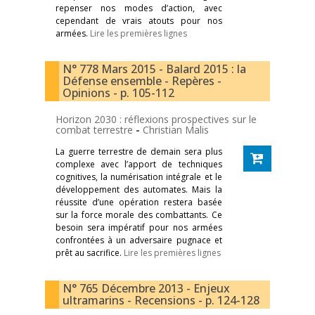
repenser nos modes d’action, avec
cependant de vrais atouts pour nos
armées.
Lire les premières lignes
N° 778 Mars 2015 - Balard 2015 : la
Défense ensemble - Repères -
Opinions - p. 105-112
Horizon 2030 : réflexions prospectives sur le
combat terrestre
-
Christian Malis
La guerre terrestre de demain sera plus
complexe avec l’apport de techniques
cognitives, la numérisation intégrale et le
développement des automates. Mais la
réussite d’une opération restera basée
sur la force morale des combattants. Ce
besoin sera impératif pour nos armées
confrontées à un adversaire pugnace et
prêt au sacrifice.
Lire les premières lignes
N° 765 Décembre 2013 - Enjeux
ultramarins - Recensions - p. 124-128