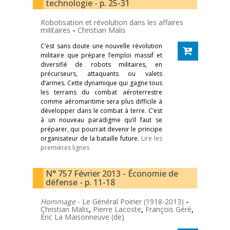
technologie - p. 25-31
Robotisation et révolution dans les affaires
militaires
-
Christian Malis
C’est sans doute une nouvelle révolution
militaire que prépare l’emploi massif et
diversifié de robots militaires, en
précurseurs, attaquants ou valets
d’armes. Cette dynamique qui gagne tous
les terrains du combat aéroterrestre
comme aéromaritime sera plus difficile à
développer dans le combat à terre. C’est
à un nouveau paradigme qu’il faut se
préparer, qui pourrait devenir le principe
organisateur de la bataille future.
Lire les
premières lignes
N° 757 Février 2013 - Économie de
défense - p. 11-18
Hommage
- ­Le Général Poirier (1918-­2013)
-
Christian Malis
,
Pierre Lacoste
,
François Géré
,
Éric La Maisonneuve (de)