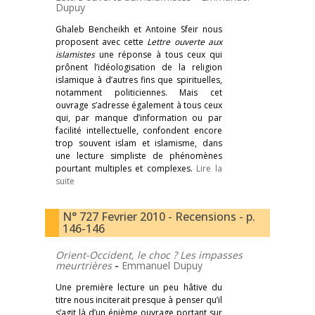
Dupuy
Ghaleb Bencheikh et Antoine Sfeir nous
proposent avec cette
Lettre ouverte aux
islamistes
une réponse à tous ceux qui
prônent l’idéologisation de la religion
islamique à d’autres fins que spirituelles,
notamment politiciennes. Mais cet
ouvrage s’adresse également à tous ceux
qui, par manque d’information ou par
facilité intellectuelle, confondent encore
trop souvent islam et islamisme, dans
une lecture simpliste de phénomènes
pourtant multiples et complexes.
Lire la
suite
N° 727 Fevrier 2010 - Recensions - p.
146-146
Orient-Occident, le choc ? Les impasses
meurtrières
-
Emmanuel Dupuy
Une première lecture un peu hâtive du
titre nous inciterait presque à penser qu’il
s’agit là d’un énième ouvrage portant sur