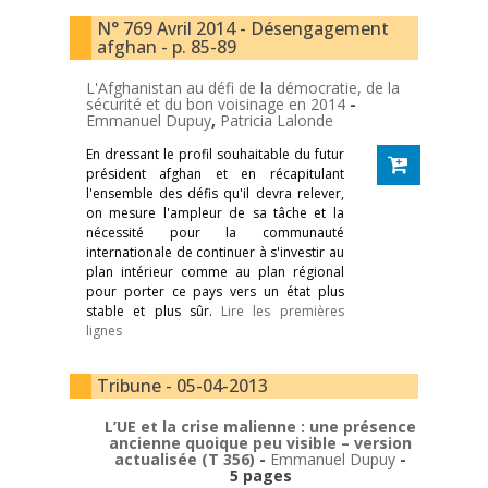
N° 769 Avril 2014 - Désengagement
afghan - p. 85-89
L'Afghanistan au défi de la démocratie, de la
sécurité et du bon voisinage en 2014
-
Emmanuel Dupuy
,
Patricia Lalonde
En dressant le profil souhaitable du futur
président afghan et en récapitulant
l'ensemble des défis qu'il devra relever,
on mesure l'ampleur de sa tâche et la
nécessité pour la communauté
internationale de continuer à s'investir au
plan intérieur comme au plan régional
pour porter ce pays vers un état plus
stable et plus sûr.
Lire les premières
lignes
Tribune - 05-04-2013
L’UE et la crise malienne : une présence
ancienne quoique peu visible – version
actualisée (T 356)
-
Emmanuel Dupuy
-
5 pages