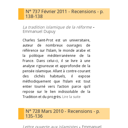
N° 737 Février 2011 - Recensions - p.
138-138
La tradition islamique de la réforme
-
Emmanuel Dupuy
Charles Saint-Prot est un universitaire,
auteur de nombreux ouvrages de
référence sur l’Islam, le monde arabe et
la politique méditerranéenne de la
France. Dans celui-ci, il se livre à une
analyse rigoureuse et approfondie de la
pensée islamique. Allant à contre-courant
des clichés habituels, il expose
méthodiquement que l’Islam est tout
entier tourné vers l’action parce qu’il
repose sur le lien indissoluble de la
Tradition et du progrès.
Lire la suite
N° 728 Mars 2010 - Recensions - p.
135-136
Lettre ouverte aux islamistes
-
Emmanuel