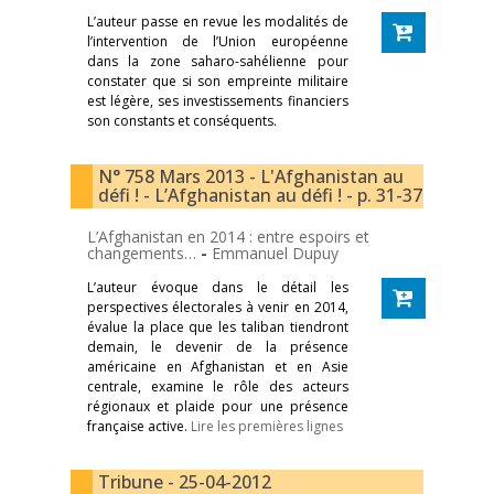
L’auteur passe en revue les modalités de
l’intervention de l’Union européenne
dans la zone saharo-sahélienne pour
constater que si son empreinte militaire
est légère, ses investissements financiers
son constants et conséquents.
N° 758 Mars 2013 - L'Afghanistan au
défi ! - L’Afghanistan au défi ! - p. 31-37
L’Afghanistan en 2014 : entre espoirs et
changements…
-
Emmanuel Dupuy
L’auteur évoque dans le détail les
perspectives électorales à venir en 2014,
évalue la place que les taliban tiendront
demain, le devenir de la présence
américaine en Afghanistan et en Asie
centrale, examine le rôle des acteurs
régionaux et plaide pour une présence
française active.
Lire les premières lignes
Tribune - 25-04-2012