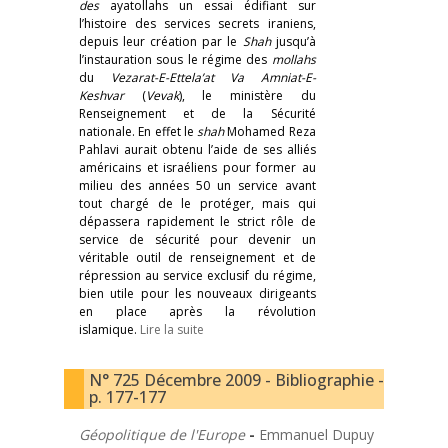
des
ayatollahs un essai édifiant sur
l’histoire des services secrets iraniens,
depuis leur création par le
Shah
jusqu’à
l’instauration sous le régime des
mollahs
du
Vezarat-E-Ettela’at Va Amniat-E-
Keshvar
(
Vevak
), le ministère du
Renseignement et de la Sécurité
nationale. En effet le
shah
Mohamed Reza
Pahlavi aurait obtenu l’aide de ses alliés
américains et israéliens pour former au
milieu des années 50 un service avant
tout chargé de le protéger, mais qui
dépassera rapidement le strict rôle de
service de sécurité pour devenir un
véritable outil de renseignement et de
répression au service exclusif du régime,
bien utile pour les nouveaux dirigeants
en place après la révolution
islamique.
Lire la suite
N° 725 Décembre 2009 - Bibliographie -
p. 177-177
Géopolitique de l'Europe
-
Emmanuel Dupuy