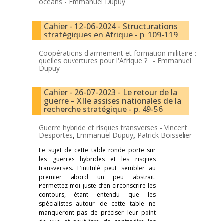
océans -
Emmanuel Dupuy
Cahier - 12-06-2024 - Structurations
stratégiques en Afrique - p. 109-119
Coopérations d'armement et formation militaire :
quelles ouvertures pour l'Afrique ? -
Emmanuel
Dupuy
Cahier - 26-07-2023 - Le retour de la
guerre – XIIe assises nationales de la
recherche stratégique - p. 49-56
Guerre hybride et risques transverses -
Vincent
Desportes
,
Emmanuel Dupuy
,
Patrick Boisselier
Le sujet de cette table ronde porte sur
les guerres hybrides et les risques
transverses. L’intitulé peut sembler au
premier abord un peu abstrait.
Permettez-moi juste d’en circonscrire les
contours, étant entendu que les
spécialistes autour de cette table ne
manqueront pas de préciser leur point