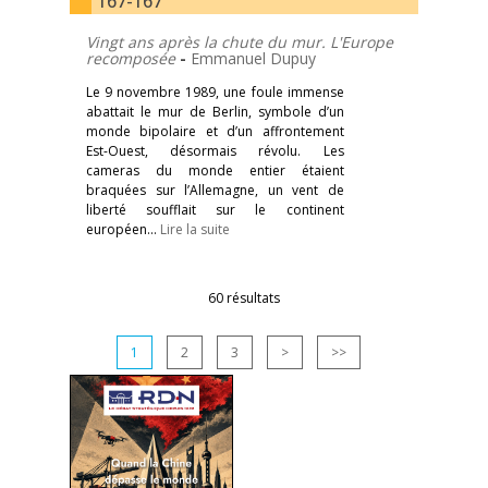
167-167
Vingt ans après la chute du mur. L'Europe
recomposée
-
Emmanuel Dupuy
Le 9 novembre 1989, une foule immense
abattait le mur de Berlin, symbole d’un
monde bipolaire et d’un affrontement
Est-Ouest, désormais révolu. Les
cameras du monde entier étaient
braquées sur l’Allemagne, un vent de
liberté soufflait sur le continent
européen…
Lire la suite
60 résultats
1
2
3
>
>>