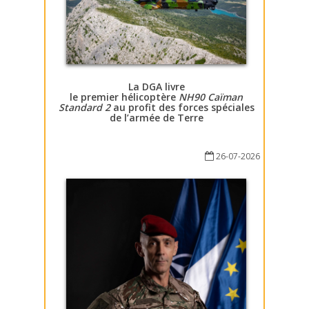
La DGA livre
le premier hélicoptère
NH90 Caïman
Standard 2
au profit des forces spéciales
de l’armée de Terre
26-07-2026