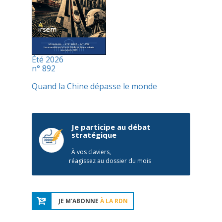
Été 2026
n° 892
Quand la Chine dépasse le monde
Je participe au débat
stratégique
À vos claviers,
réagissez au dossier du mois
JE M'ABONNE
À LA RDN