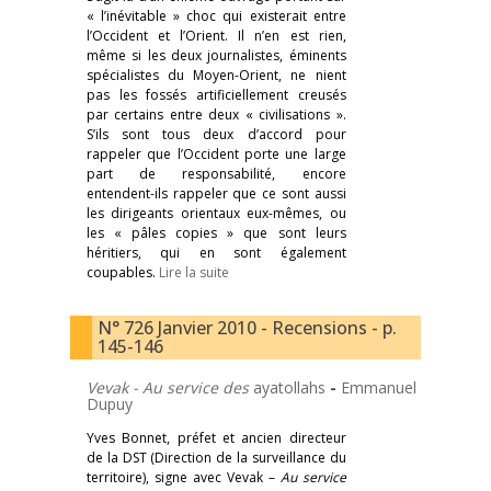
« l’inévitable » choc qui existerait entre
l’Occident et l’Orient. Il n’en est rien,
même si les deux journalistes, éminents
spécialistes du Moyen-Orient, ne nient
pas les fossés artificiellement creusés
par certains entre deux « civilisations ».
S’ils sont tous deux d’accord pour
rappeler que l’Occident porte une large
part de responsabilité, encore
entendent-ils rappeler que ce sont aussi
les dirigeants orientaux eux-mêmes, ou
les « pâles copies » que sont leurs
héritiers, qui en sont également
coupables.
Lire la suite
N° 726 Janvier 2010 - Recensions - p.
145-146
Vevak
- Au service des
ayatollahs
-
Emmanuel
Dupuy
Yves Bonnet, préfet et ancien directeur
de la DST (Direction de la surveillance du
territoire), signe avec Vevak –
Au service