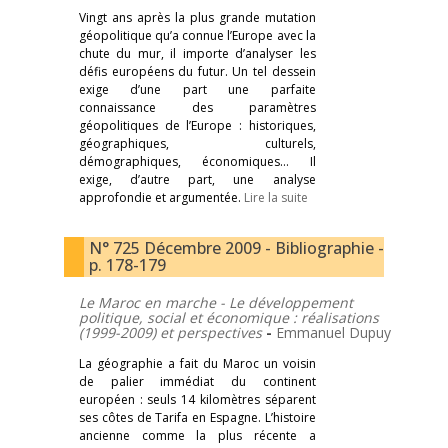
Vingt ans après la plus grande mutation
géopolitique qu’a connue l’Europe avec la
chute du mur, il importe d’analyser les
défis européens du futur. Un tel dessein
exige d’une part une parfaite
connaissance des paramètres
géopolitiques de l’Europe : historiques,
géographiques, culturels,
démographiques, économiques… Il
exige, d’autre part, une analyse
approfondie et argumentée.
Lire la suite
N° 725 Décembre 2009 - Bibliographie -
p. 178-179
Le Maroc en marche - Le développement
politique, social et économique : réalisations
(1999-2009) et perspectives
-
Emmanuel Dupuy
La géographie a fait du Maroc un voisin
de palier immédiat du continent
européen : seuls 14 kilomètres séparent
ses côtes de Tarifa en Espagne. L’histoire
ancienne comme la plus récente a