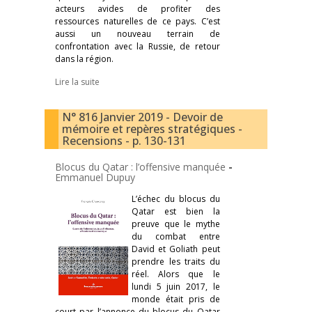
acteurs avides de profiter des
ressources naturelles de ce pays. C’est
aussi un nouveau terrain de
confrontation avec la Russie, de retour
dans la région.
Lire la suite
N° 816 Janvier 2019 - Devoir de
mémoire et repères stratégiques -
Recensions - p. 130-131
Blocus du Qatar : l’offensive manquée
-
Emmanuel Dupuy
L’échec du blocus du
Qatar est bien la
preuve que le mythe
du combat entre
David et Goliath peut
prendre les traits du
réel. Alors que le
lundi 5 juin 2017, le
monde était pris de
court par l’annonce du blocus du Qatar