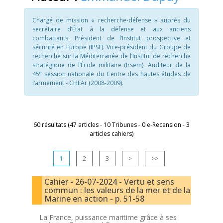
Chargé de mission « recherche-défense » auprès du
secrétaire d’État à la défense et aux anciens
combattants. Président de l’Institut prospective et
sécurité en Europe (IPSE). Vice-président du Groupe de
recherche sur la Méditerranée de l’Institut de recherche
stratégique de l’École militaire (Irsem). Auditeur de la
e
45
session nationale du Centre des hautes études de
l’armement - CHEAr (2008-2009).
60 résultats (47 articles - 10 Tribunes - 0 e-Recension - 3
articles cahiers)
1
2
3
>
>>
Cahier - 26-07-2024 - Vertu et sens
commun : les valeurs de la mer et de la
Marine en action - p. 51-58
La France, puissance maritime grâce à ses