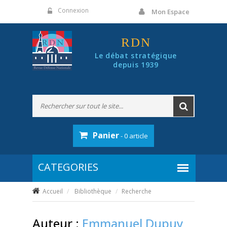
Panneau de gestion des cookies
Connexion
Mon Espace
RDN
Le débat stratégique
depuis 1939
Panier
- 0 article
Accueil
Bibliothèque
Recherche
Auteur :
Emmanuel Dupuy