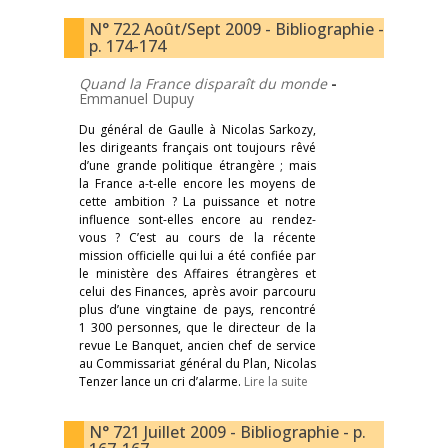
N° 722 Août/Sept 2009 - Bibliographie -
p. 174-174
Quand la France disparaît du monde
-
Emmanuel Dupuy
Du général de Gaulle à Nicolas Sarkozy,
les dirigeants français ont toujours rêvé
d’une grande politique étrangère ; mais
la France a-t-elle encore les moyens de
cette ambition ? La puissance et notre
influence sont-elles encore au rendez-
vous ? C’est au cours de la récente
mission officielle qui lui a été confiée par
le ministère des Affaires étrangères et
celui des Finances, après avoir parcouru
plus d’une vingtaine de pays, rencontré
1 300 personnes, que le directeur de la
revue Le Banquet, ancien chef de service
au Commissariat général du Plan, Nicolas
Tenzer lance un cri d’alarme.
Lire la suite
N° 721 Juillet 2009 - Bibliographie - p.