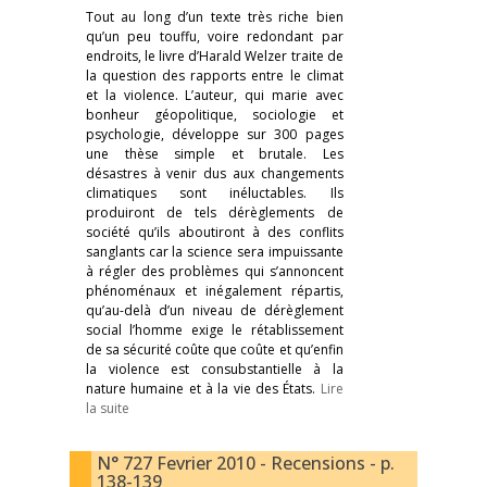
Tout au long d’un texte très riche bien
qu’un peu touffu, voire redondant par
endroits, le livre d’Harald Welzer traite de
la question des rapports entre le climat
et la violence. L’auteur, qui marie avec
bonheur géopolitique, sociologie et
psychologie, développe sur 300 pages
une thèse simple et brutale. Les
désastres à venir dus aux changements
climatiques sont inéluctables. Ils
produiront de tels dérèglements de
société qu’ils aboutiront à des conflits
sanglants car la science sera impuissante
à régler des problèmes qui s’annoncent
phénoménaux et inégalement répartis,
qu’au-delà d’un niveau de dérèglement
social l’homme exige le rétablissement
de sa sécurité coûte que coûte et qu’enfin
la violence est consubstantielle à la
nature humaine et à la vie des États.
Lire
la suite
N° 727 Fevrier 2010 - Recensions - p.
138-139