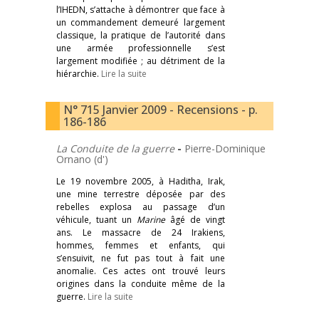
l’IHEDN, s’attache à démontrer que face à
un commandement demeuré largement
classique, la pratique de l’autorité dans
une armée professionnelle s’est
largement modifiée ; au détriment de la
hiérarchie.
Lire la suite
N° 715 Janvier 2009 - Recensions - p.
186-186
La Conduite de la guerre
-
Pierre-Dominique
Ornano (d')
Le 19 novembre 2005, à Haditha, Irak,
une mine terrestre déposée par des
rebelles explosa au passage d’un
véhicule, tuant un
Marine
âgé de vingt
ans. Le massacre de 24 Irakiens,
hommes, femmes et enfants, qui
s’ensuivit, ne fut pas tout à fait une
anomalie. Ces actes ont trouvé leurs
origines dans la conduite même de la
guerre.
Lire la suite