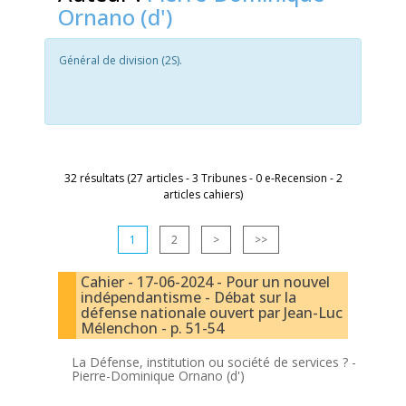
Ornano (d')
Général de division (2S).
32 résultats (27 articles - 3 Tribunes - 0 e-Recension - 2
articles cahiers)
1
2
>
>>
Cahier - 17-06-2024 - Pour un nouvel
indépendantisme - Débat sur la
défense nationale ouvert par Jean-Luc
Mélenchon - p. 51-54
La Défense, institution ou société de services ? -
Pierre-Dominique Ornano (d')