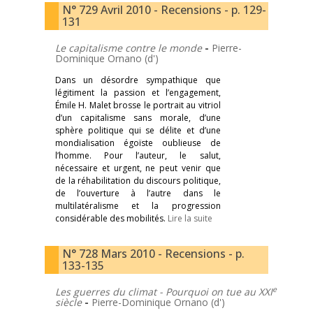
N° 729 Avril 2010 - Recensions - p. 129-
131
Le capitalisme contre le monde
-
Pierre-
Dominique Ornano (d')
Dans un désordre sympathique que
légitiment la passion et l’engagement,
Émile H. Malet brosse le portrait au vitriol
d’un capitalisme sans morale, d’une
sphère politique qui se délite et d’une
mondialisation égoïste oublieuse de
l’homme. Pour l’auteur, le salut,
nécessaire et urgent, ne peut venir que
de la réhabilitation du discours politique,
de l’ouverture à l’autre dans le
multilatéralisme et la progression
considérable des mobilités.
Lire la suite
N° 728 Mars 2010 - Recensions - p.
133-135
e
Les guerres du climat - Pourquoi on tue au XXI
siècle
-
Pierre-Dominique Ornano (d')