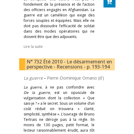
fondement de la présence et de l’action
des officiers engagés en Afghanistan. La
guerre est un caméléon qui exige des
forces souples et équipées. Mais elle ne
doit pas dissoudre l’efficacité de soldat
dans des modes opératoires qui ne
doivent être que des adjuvants.
Lire la suite
N° 732 Été 2010 - Le désarmement en
perspective - Recensions - p. 193-194
La guerre
-
Pierre-Dominique Ornano (d')
La guerre
, à ne pas confondre avec
De la guerre
, est un opuscule de
vulgarisation dont la collection « Que
sais-je ? » a le secret. Sous un volume d’un
coût réduit on trouvera « clarté,
simplicité, synthèse ». L’ouvrage de Bruno
Tertrais ne déroge pas à la règle. En
moins de 130 pages, petit format, le
lecteur raisonnablement érudit, aura tôt