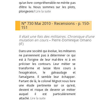
qu’un livre compréhensible ne mérite pas
d’être lu. Nous sommes sur les plots,
plongeons !
Lire la suite
N° 730 Mai 2010 - Recensions - p. 150-
151
Il était une fois des militaires. Chronique d'une
mutation en cours
-
Pierre-Dominique Ornano
(d')
Dans une société qui évolue, les militaires
ne parviennent pas à déterminer ce qui
est à l’origine de leur mal-être ni à en
préciser les contours. Leur métier se
transforme et laisse libre cours à
l’exagération, le galvaudage et
l’amalgame. Il semble leur échapper.
Partant de là, le colonel Mignot nous livre
une étude pertinente sur ce qu’est,
devient et risque de devenir un métier
auquel il est particulièrement
attaché.
Lire la suite