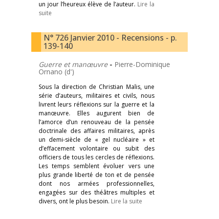
un jour l’heureux élève de l’auteur.
Lire la
suite
N° 726 Janvier 2010 - Recensions - p.
139-140
Guerre et manœuvre
-
Pierre-Dominique
Ornano (d')
Sous la direction de Christian Malis, une
série d’auteurs, militaires et civils, nous
livrent leurs réflexions sur la guerre et la
manœuvre. Elles augurent bien de
l’amorce d’un renouveau de la pensée
doctrinale des affaires militaires, après
un demi-siècle de « gel nucléaire » et
d’effacement volontaire ou subit des
officiers de tous les cercles de réflexions.
Les temps semblent évoluer vers une
plus grande liberté de ton et de pensée
dont nos armées professionnelles,
engagées sur des théâtres multiples et
divers, ont le plus besoin.
Lire la suite