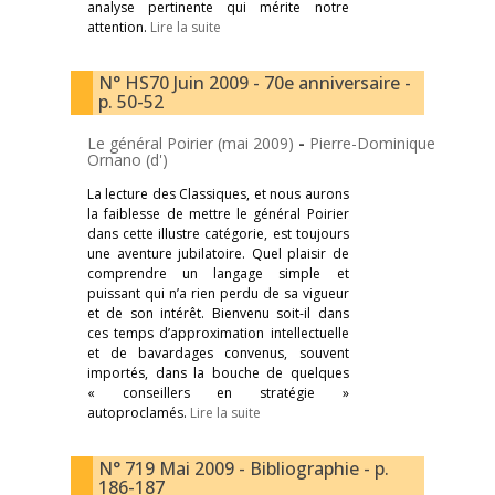
analyse pertinente qui mérite notre
attention.
Lire la suite
N° HS70 Juin 2009 - 70e anniversaire -
p. 50-52
Le général Poirier (mai 2009)
-
Pierre-Dominique
Ornano (d')
La lecture des Classiques, et nous aurons
la faiblesse de mettre le général Poirier
dans cette illustre catégorie, est toujours
une aventure jubilatoire. Quel plaisir de
comprendre un langage simple et
puissant qui n’a rien perdu de sa vigueur
et de son intérêt. Bienvenu soit-il dans
ces temps d’approximation intellectuelle
et de bavardages convenus, souvent
importés, dans la bouche de quelques
« conseillers en stratégie »
autoproclamés.
Lire la suite
N° 719 Mai 2009 - Bibliographie - p.
186-187