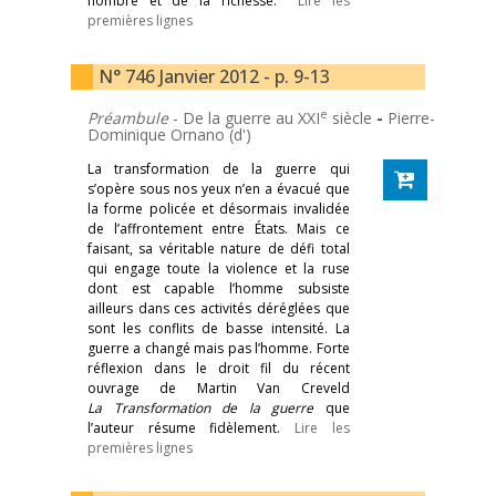
nombre et de la richesse.
Lire les
premières lignes
N° 746 Janvier 2012 - p. 9-13
e
Préambule
- De la guerre au XXI
siècle
-
Pierre-
Dominique Ornano (d')
La transformation de la guerre qui
s’opère sous nos yeux n’en a évacué que
la forme policée et désormais invalidée
de l’affrontement entre États. Mais ce
faisant, sa véritable nature de défi total
qui engage toute la violence et la ruse
dont est capable l’homme subsiste
ailleurs dans ces activités déréglées que
sont les conflits de basse intensité. La
guerre a changé mais pas l’homme. Forte
réflexion dans le droit fil du récent
ouvrage de Martin Van Creveld
La Transformation de la guerre
que
l’auteur résume fidèlement.
Lire les
premières lignes