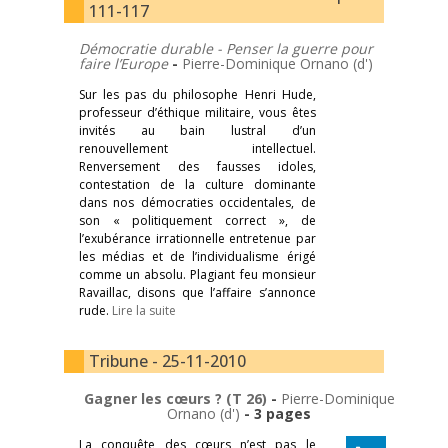
111-117
Démocratie durable - Penser la guerre pour
faire l’Europe
-
Pierre-Dominique Ornano (d')
Sur les pas du philosophe Henri Hude,
professeur d’éthique militaire, vous êtes
invités au bain lustral d’un
renouvellement intellectuel.
Renversement des fausses idoles,
contestation de la culture dominante
dans nos démocraties occidentales, de
son « politiquement correct », de
l’exubérance irrationnelle entretenue par
les médias et de l’individualisme érigé
comme un absolu. Plagiant feu monsieur
Ravaillac, disons que l’affaire s’annonce
rude.
Lire la suite
Tribune - 25-11-2010
Gagner les cœurs ? (T 26)
-
Pierre-Dominique
Ornano (d')
- 3 pages
La conquête des cœurs n’est pas le