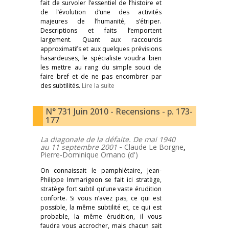
fait de survoler l’essentiel de l’histoire et
de l’évolution d’une des activités
majeures de l’humanité, s’étriper.
Descriptions et faits l’emportent
largement. Quant aux raccourcis
approximatifs et aux quelques prévisions
hasardeuses, le spécialiste voudra bien
les mettre au rang du simple souci de
faire bref et de ne pas encombrer par
des subtilités.
Lire la suite
N° 731 Juin 2010 - Recensions - p. 173-
177
La diagonale de la défaite. De mai 1940
au 11 septembre 2001
-
Claude Le Borgne
,
Pierre-Dominique Ornano (d')
On connaissait le pamphlétaire, Jean-
Philippe Immarigeon se fait ici stratège,
stratège fort subtil qu’une vaste érudition
conforte. Si vous n’avez pas, ce qui est
possible, la même subtilité et, ce qui est
probable, la même érudition, il vous
faudra vous accrocher, mais chacun sait