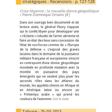
stratégiques - Recensions - p. 127-128
Crise libyenne : la nouvelle donne géopolitique
-
Pierre-Dominique Ornano (d')
Dans son ouvrage bien documenté et de
lecture aisée, le général Fleury s’appuie
sur le conflit libyen pour développer une
« réclame » robuste de l’arme aérienne et
faire un état des lieux sans concession de
l’état de nos forces comme de « l’Europe
de la défense ». L’exposé des graves
lacunes dans le domaine de la puissance
militaire française et européenne s’inscrit
en contrepoint d’une donne géopolitique
mondiale en profonde mutation avec la
montée en puissance des pays
émergents qui ne veulent plus jouer les
seconds rôles dans les affaires du
monde, les appétits chinois en Afrique et
en Amérique latine ou encore un
« Printemps arabe » qui prend les
couleurs de l’automne.
Lire la suite
Tribune - 25-03-2013