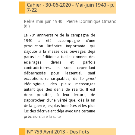
Cahier - 30-06-2020 - Mai-juin 1940 - p.
7-22
Relire mai-juin 1940 -
Pierre-Dominique Ornano
(d')
e
Le 70
anniversaire de la campagne de
1940 a été accompagné d’une
production littéraire importante qui
s’ajoute à la masse des ouvrages déjà
parus. Les éditions actuelles donnent des
éclairages divers et parfois
contradictoires. Ils sont cependant
débarrassés pour l’essentiel, sauf
exceptions remarquables, de l’
a priori
idéologique, des pieux mensonges
autant que des dénis de réalité. Il est
donc possible, à leur lecture, de
s’approcher d’une vérité que, dès la fin
de la guerre, les plus honnêtes et les plus
lucides décrivaient déjà avec une certaine
précision.
Lire la suite
N° 759 Avril 2013 - Des îlots