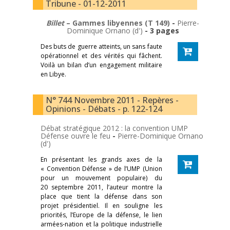
Tribune - 01-12-2011
Billet
– Gammes libyennes (T 149)
-
Pierre-
Dominique Ornano (d')
- 3 pages
Des buts de guerre atteints, un sans faute
opérationnel et des vérités qui fâchent.
Voilà un bilan d’un engagement militaire
en Libye.
N° 744 Novembre 2011 - Repères -
Opinions - Débats - p. 122-124
Débat stratégique 2012 : la convention UMP
Défense ouvre le feu
-
Pierre-Dominique Ornano
(d')
En présentant les grands axes de la
« Convention Défense » de l’UMP (Union
pour un mouvement populaire) du
20 septembre 2011, l’auteur montre la
place que tient la défense dans son
projet présidentiel. Il en souligne les
priorités, l’Europe de la défense, le lien
armées-nation et la politique industrielle