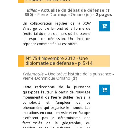
Billet –
Actualité du débat de défense (T
350)
-
Pierre-Dominique Ornano (d')
- 2 pages
Un collaborateur régulier de la
RDN
s’insurge contre le fond et la forme de
l’éditorial du mois de mars où il discerne
un esprit de démission. Un droit de
réponse commentée lui est offert.
N° 754 Novembre 2012 - Une
diplomatie de défense - p. 5-14
Préambule
­– Une brève histoire de la puissance
-
Pierre-Dominique Ornano (d')
Cette radioscopie de la puissance
qu’expose l’auteur à partir de l’ouvrage
monumental de Pierre Buhler révèle la
complexité et l’ampleur de ce
phénomène qui organise le monde. Les
mutations en cours en Asie et en Europe
n’effacent pas le déterminisme des
facteurs­clés de la géographie, du