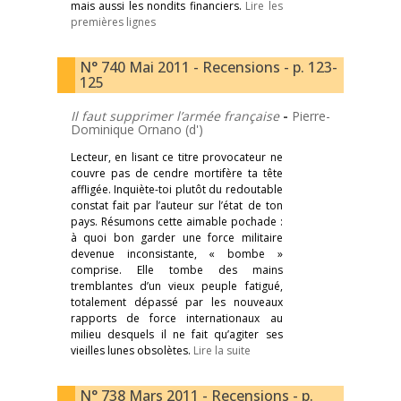
mais aussi les nondits financiers.
Lire les
premières lignes
N° 740 Mai 2011 - Recensions - p. 123-
125
Il faut supprimer l’armée française
-
Pierre-
Dominique Ornano (d')
Lecteur, en lisant ce titre provocateur ne
couvre pas de cendre mortifère ta tête
affligée. Inquiète-toi plutôt du redoutable
constat fait par l’auteur sur l’état de ton
pays. Résumons cette aimable pochade :
à quoi bon garder une force militaire
devenue inconsistante, « bombe »
comprise. Elle tombe des mains
tremblantes d’un vieux peuple fatigué,
totalement dépassé par les nouveaux
rapports de force internationaux au
milieu desquels il ne fait qu’agiter ses
vieilles lunes obsolètes.
Lire la suite
N° 738 Mars 2011 - Recensions - p.