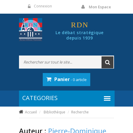
Panneau de gestion des cookies
Connexion
Mon Espace
RDN
Le débat stratégique
depuis 1939
Panier
- 0 article
Accueil
Bibliothèque
Recherche
Auteur :
Pierre-Dominique