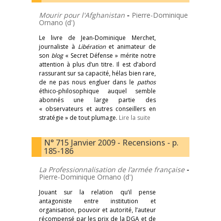
Mourir pour l'Afghanistan
-
Pierre-Dominique
Ornano (d')
Le livre de Jean-Dominique Merchet,
journaliste à
Libération
et animateur de
son
blog
« Secret Défense » mérite notre
attention à plus d’un titre. Il est d’abord
rassurant sur sa capacité, hélas bien rare,
de ne pas nous engluer dans le
pathos
éthico-philosophique auquel semble
abonnés une large partie des
« observateurs et autres conseillers en
stratégie » de tout plumage.
Lire la suite
N° 715 Janvier 2009 - Recensions - p.
185-186
La Professionnalisation de l’armée française
-
Pierre-Dominique Ornano (d')
Jouant sur la relation qu’il pense
antagoniste entre institution et
organisation, pouvoir et autorité, l’auteur
récompensé par les prix de la DGA et de