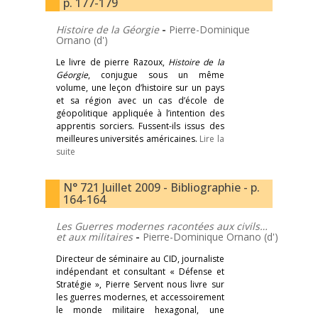
p. 177-179
Histoire de la Géorgie
-
Pierre-Dominique
Ornano (d')
Le livre de pierre Razoux,
Histoire de la
Géorgie
, conjugue sous un même
volume, une leçon d’histoire sur un pays
et sa région avec un cas d’école de
géopolitique appliquée à l’intention des
apprentis sorciers. Fussent-ils issus des
meilleures universités américaines.
Lire la
suite
N° 721 Juillet 2009 - Bibliographie - p.
164-164
Les Guerres modernes racontées aux civils…
et aux militaires
-
Pierre-Dominique Ornano (d')
Directeur de séminaire au CID, journaliste
indépendant et consultant « Défense et
Stratégie », Pierre Servent nous livre sur
les guerres modernes, et accessoirement
le monde militaire hexagonal, une