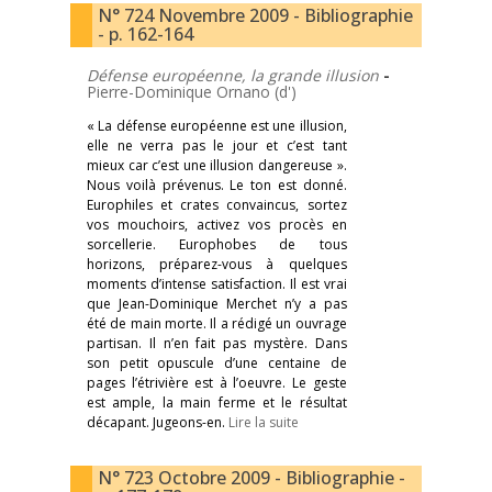
N° 724 Novembre 2009 - Bibliographie
- p. 162-164
Défense européenne, la grande illusion
-
Pierre-Dominique Ornano (d')
« La défense européenne est une illusion,
elle ne verra pas le jour et c’est tant
mieux car c’est une illusion dangereuse ».
Nous voilà prévenus. Le ton est donné.
Europhiles et crates convaincus, sortez
vos mouchoirs, activez vos procès en
sorcellerie. Europhobes de tous
horizons, préparez-vous à quelques
moments d’intense satisfaction. Il est vrai
que Jean-Dominique Merchet n’y a pas
été de main morte. Il a rédigé un ouvrage
partisan. Il n’en fait pas mystère. Dans
son petit opuscule d’une centaine de
pages l’étrivière est à l’oeuvre. Le geste
est ample, la main ferme et le résultat
décapant. Jugeons-en.
Lire la suite
N° 723 Octobre 2009 - Bibliographie -