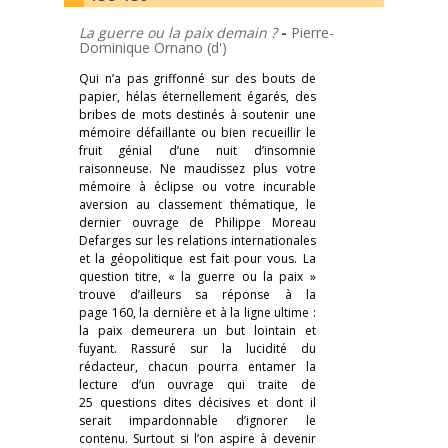
La guerre ou la paix demain ?
-
Pierre-
Dominique Ornano (d')
Qui n’a pas griffonné sur des bouts de
papier, hélas éternellement égarés, des
bribes de mots destinés à soutenir une
mémoire défaillante ou bien recueillir le
fruit génial d’une nuit d’insomnie
raisonneuse. Ne maudissez plus votre
mémoire à éclipse ou votre incurable
aversion au classement thématique, le
dernier ouvrage de Philippe Moreau
Defarges sur les relations internationales
et la géopolitique est fait pour vous. La
question titre, « la guerre ou la paix »
trouve d’ailleurs sa réponse à la
page 160, la dernière et à la ligne ultime :
la paix demeurera un but lointain et
fuyant. Rassuré sur la lucidité du
rédacteur, chacun pourra entamer la
lecture d’un ouvrage qui traite de
25 questions dites décisives et dont il
serait impardonnable d’ignorer le
contenu. Surtout si l’on aspire à devenir