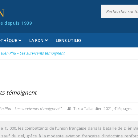
N
e depuis 1939
IOTHÈQUE
LA RDN
LIENS UTILES
 Biên Phu – Les survivants témoignent
nts témoignent
ên Phu – Les survivants témoignent
"
Texto Tallandier, 2021, 416 pages
 de 15 000, les combattants de l’Union française dans la bataille de Diên B
 sauf du ciel, grâce à la modeste aviation française d’Indochine renfor