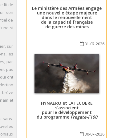
e lit de
Le ministère des Armées engage
our son
une nouvelle étape majeure
dans le renouvellement
tiel de
de la capacité française
de guerre des mines
’une si
31-07-2026
uer, sur
ons, les
es, par
ent pas
 qui ont
élection
s brève
etnam et
HYNAERO et LATECOERE
s’associent
pour le développement
du programme
Fregate-F100
s sans-
uvelles
loniaux
30-07-2026