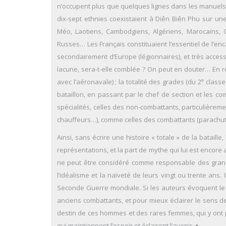
n’occupent plus que quelques lignes dans les manuels 
dix-sept ethnies coexistaient à Diên Biên Phu sur un
Méo, Laotiens, Cambodgiens, Algériens, Marocains, Gu
Russes… Les Français constituaient l’essentiel de l’en
secondairement d’Europe (légionnaires), et très access
lacune, sera-t-elle comblée ? On peut en douter… En re
e
avec l’aéronavale) ; la totalité des grades (du 2
classe
bataillon, en passant par le chef de section et les c
spécialités, celles des non-combattants, particulière
chauffeurs…), comme celles des combattants (parachutist
Ainsi, sans écrire une histoire « totale » de la batail
représentations, et la part de mythe qui lui est encore
ne peut être considéré comme responsable des grande
l’idéalisme et la naïveté de leurs vingt ou trente ans. 
Seconde Guerre mondiale. Si les auteurs évoquent le p
anciens combattants, et pour mieux éclairer le sens des
destin de ces hommes et des rares femmes, qui y ont pri
qui maintiennent l’espoir et éclairent l’avenir. ♦