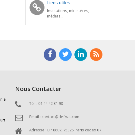
Liens utiles
Institutions, ministères,
médias...
Nous Contacter
r le
Tél. : 01 44 42 31 90
Email : contact@defnat.com
ourt
Adresse : BP 8607, 75325 Paris cedex 07