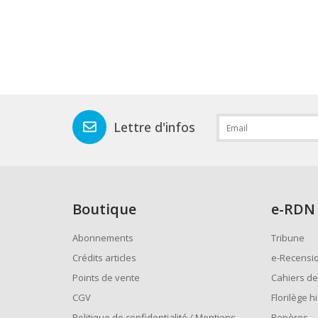
Lettre d'infos
Boutique
e
-RDN
Abonnements
Tribune
Crédits articles
e-Recensi
Points de vente
Cahiers de
CGV
Florilège h
Politique de confidentialité / Mentions
Repères