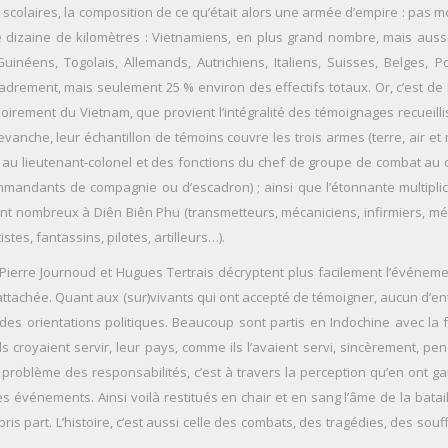
scolaires, la composition de ce qu’était alors une armée d’empire : pas m
e dizaine de kilomètres : Vietnamiens, en plus grand nombre, mais aussi
inéens, Togolais, Allemands, Autrichiens, Italiens, Suisses, Belges, Po
cadrement, mais seulement 25 % environ des effectifs totaux. Or, c’est de 
oirement du Vietnam, que provient l’intégralité des témoignages recueillis
vanche, leur échantillon de témoins couvre les trois armes (terre, air et 
 au lieutenant-colonel et des fonctions du chef de groupe de combat au 
ommandants de compagnie ou d’escadron) ; ainsi que l’étonnante multiplic
ment nombreux à Diên Biên Phu (transmetteurs, mécaniciens, infirmiers, mé
es, fantassins, pilotes, artilleurs…).
le, Pierre Journoud et Hugues Tertrais décryptent plus facilement l’événem
 attachée. Quant aux (sur)vivants qui ont accepté de témoigner, aucun d’e
s orientations politiques. Beaucoup sont partis en Indochine avec la 
Ils croyaient servir, leur pays, comme ils l’avaient servi, sincèrement, pe
roblème des responsabilités, c’est à travers la perception qu’en ont ga
 événements. Ainsi voilà restitués en chair et en sang l’âme de la batail
s part. L’histoire, c’est aussi celle des combats, des tragédies, des sou