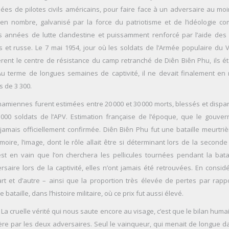
es de pilotes civils américains, pour faire face à un adversaire au moi
 en nombre, galvanisé par la force du patriotisme et de l’idéologie co
s années de lutte clandestine et puissamment renforcé par l’aide des
is et russe. Le 7 mai 1954, jour où les soldats de l’Armée populaire du 
rent le centre de résistance du camp retranché de Diên Biên Phu, ils ét
Au terme de longues semaines de captivité, il ne devait finalement en 
 de 3 300.
namiennes furent estimées entre 20 000 et 30 000 morts, blessés et dispar
0 000 soldats de l’APV. Estimation française de l’époque, que le gouve
jamais officiellement confirmée. Diên Biên Phu fut une bataille meurtriè
oire, l’image, dont le rôle allait être si déterminant lors de la seconde
’est en vain que l’on cherchera les pellicules tournées pendant la batai
ersaire lors de la captivité, elles n’ont jamais été retrouvées. En consid
rt et d’autre – ainsi que la proportion très élevée de pertes par rapp
e bataille, dans l’histoire militaire, où ce prix fut aussi élevé.
 La cruelle vérité qui nous saute encore au visage, c’est que le bilan huma
ère par les deux adversaires. Seul le vainqueur, qui menait de longue d