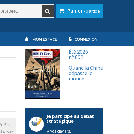
Panier
- 0 article
MON ESPACE
CONNEXION
Été 2026
n° 892
Quand la Chine
dépasse le
monde
Je participe au débat
stratégique
iên Phu,
À vos claviers,
cée par