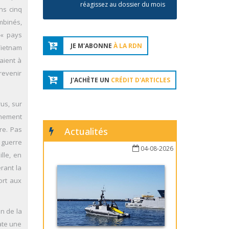
réagissez au dossier du mois
ns cinq
mbinés,
 « pays
JE M'ABONNE
À LA RDN
Vietnam
aient à
revenir
J'ACHÈTE UN
CRÉDIT D'ARTICLES
us, sur
rnement
re. Pas
Actualités
 guerre
04-08-2026
lle, en
érant la
ort aux
in de la
ate une