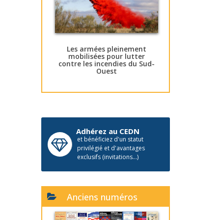
Les armées pleinement
mobilisées pour lutter
contre les incendies du Sud-
Ouest
Adhérez au CEDN
et bénéficiez d'un statut
privilégié et d'avantages
exclusifs (invitations...)
Anciens numéros