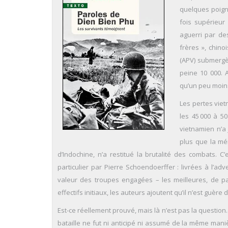
quelques poigné
fois supérieur
aguerri par de
frères », chino
(APV) submergè
peine 10 000. 
qu’un peu moins
Les pertes viet
les 45 000 à 5
vietnamien n’a 
plus que la mém
d’Indochine, n’a restitué la brutalité des combats. C
particulier par Pierre Schoendoerffer : livrées à l’adv
valeur des troupes engagées – les meilleures, de pa
effectifs initiaux, les auteurs ajoutent qu’il n’est guère d
Est-ce réellement prouvé, mais là n’est pas la question.
bataille ne fut ni anticipé ni assumé de la même mani