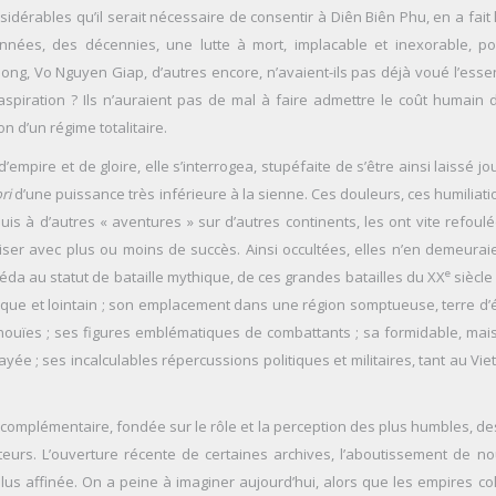
sidérables qu’il serait nécessaire de consentir à Diên Biên Phu, en a fait l
nnées, des décennies, une lutte à mort, implacable et inexorable, p
g, Vo Nguyen Giap, d’autres encore, n’avaient-ils pas déjà voué l’essen
aspiration ? Ils n’auraient pas de mal à faire admettre le coût humain d
on d’un régime totalitaire.
pire et de gloire, elle s’interrogea, stupéfaite de s’être ainsi laissé jo
ri
d’une puissance très inférieure à la sienne. Ces douleurs, ces humiliati
s à d’autres « aventures » sur d’autres continents, les ont vite refoulé
riser avec plus ou moins de succès. Ainsi occultées, elles n’en demeurai
e
ccéda au statut de bataille mythique, de ces grandes batailles du XX
siècle
exotique et lointain ; son emplacement dans une région somptueuse, terre d’
 inouïes ; ses figures emblématiques de combattants ; sa formidable, mai
yée ; ses incalculables répercussions politiques et militaires, tant au Vi
 complémentaire, fondée sur le rôle et la perception des plus humbles, de
auteurs. L’ouverture récente de certaines archives, l’aboutissement de no
lus affinée. On a peine à imaginer aujourd’hui, alors que les empires co