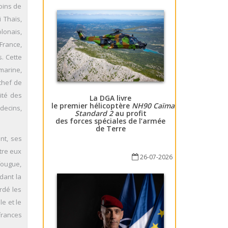
oins de
 Thaïs,
lonais,
France,
. Cette
marine,
chef de
ité des
La DGA livre
le premier hélicoptère
NH90 Caïman
decins,
Standard 2
au profit
des forces spéciales de l’armée
de Terre
ent, ses
ntre eux
26-07-2026
fougue,
ndant la
rdé les
le et le
ffrances