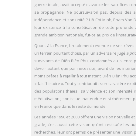
guerre totale, avait accepté d’avance les sacrifices con
sa propagande. Ne poursuivait-il pas, depuis des a
indépendance et son unité ? Hô Chi Minh, Pham Van Don
leur existence à la concrétisation de cette profonde 
grande ambition nationale, fut-ce au prix de l’instaurati
Quant à la France, brutalement revenue de ses rêves d’em
un terrain pourtant choisi, par un adversaire jugé
a prio
survivants de Diên Biên Phu, condamnés au silence pui
devoir autant que par nécessité, avant de les intério
moins prêtes à rejaillir à tout instant. Diên Biên Phu a
« fait l’histoire ». Tout y contribuait : son caractère 
des populations thaïes ; sa violence et son intensité
médiatisation ; son issue inattendue et si chèrement pa
en France que dans le reste du monde.
Les années 1990 et 2000 offrent une vision nouvelle et
grade, c’est aussi cette vision qu’ont restituée les 
recherches, leur ont permis de présenter une vision p