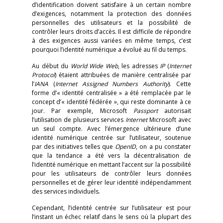
d’identification doivent satisfaire à un certain nombre
d’exigences, notamment la protection des données
personnelles des utilisateurs et la possibilité de
contrôler leurs droits d’accès. Il est difficile de répondre
à des exigences aussi variées en même temps, c’est
pourquoi l’identité numérique a évolué au fil du temps.
Au début du
World Wide Web
, les adresses
IP
(
Internet
Protocol
) étaient attribuées de manière centralisée par
l’
IANA
(
Internet Assigned Numbers Authority
). Cette
forme d’« identité centralisée » a été remplacée par le
concept d’« identité fédérée », qui reste dominante à ce
jour. Par exemple, Microsoft
Passport
autorisait
l’utilisation de plusieurs services
Internet
Microsoft avec
un seul compte. Avec l’émergence ultérieure d’une
identité numérique centrée sur l’utilisateur, soutenue
par des initiatives telles que
OpenID
, on a pu constater
que la tendance a été vers la décentralisation de
l’identité numérique en mettant l’accent sur la possibilité
pour les utilisateurs de contrôler leurs données
personnelles et de gérer leur identité indépendamment
des services individuels.
Cependant, l’identité centrée sur l’utilisateur est pour
l’instant un échec relatif dans le sens où la plupart des