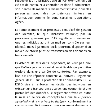
respecter les 10 principes d’Allen. Par exemple, un défi
clé est de continuer à contrôler, et donc à administrer,
son identité de manière suffisamment intuitive pour des
personnes avec des compétences limitées en
informatique comme le sont certaines populations
âgées.
Le remplacement d’un processus centralisé de gestion
des identités, tel que Microsoft
Passport
, par un
processus gouverné par l’IAS, signifie non seulement
que les individus auront un meilleur contrôle sur leur
identité, mais également qu’ils pourront disposer d’un
moyen de stockage et de transmission des données en
toute sécurité.
L’existence de tels défis, cependant, ne veut pas dire
que l’IAS n’a pas un potentiel considérable qui peut être
exploré dans une variété de contextes. Par exemple,
l’IAS est une réponse concrète au nouveau Règlement
général de l’UE sur la protection des données (RGPD). Le
RGPD vise à renforcer les droits des individus en
exigeant une transparence accrue, une économie et une
portabilité des données. Le règlement prévoit en outre
la mise en œuvre de concepts tels que la «
privacy
by default
» et la «
privacy by design
» : conformément à
ces principes, l’IAS pourrait non seulement donner aux