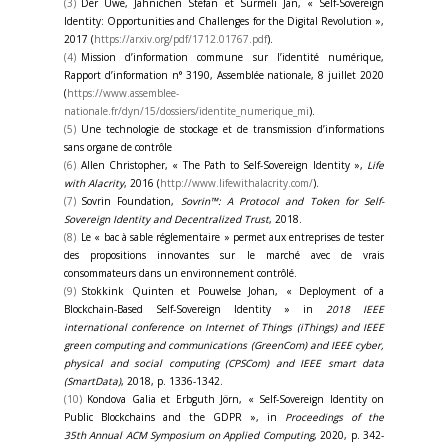
(3)
Der Uwe, Jähnichen Stefan et Sürmeli Jan, « Self-Sovereign
Identity: Opportunities and Challenges for the Digital Revolution »,
2017 (
https://arxiv.org/pdf/1712.01767.pdf
).
(4)
Mission d’information commune sur l’identité numérique,
Rapport d’information n° 3190, Assemblée nationale, 8 juillet 2020
(
https://www.assemblee-
nationale.fr/dyn/15/dossiers/identite_numerique_mi
).
(5)
Une technologie de stockage et de transmission d’informations
sans organe de contrôle
(6)
Allen Christopher, « The Path to Self-Sovereign Identity »,
Life
with Alacrity
, 2016 (
http://www.lifewithalacrity.com/
).
(7)
Sovrin Foundation,
Sovrin™: A Protocol and Token for Self-
Sovereign Identity and Decentralized Trust
, 2018.
(8)
Le « bac à sable réglementaire » permet aux entreprises de tester
des propositions innovantes sur le marché avec de vrais
consommateurs dans un environnement contrôlé.
(9)
Stokkink Quinten et Pouwelse Johan, « Deployment of a
Blockchain-Based Self-Sovereign Identity » in
2018 IEEE
international conference on Internet of Things (iThings) and IEEE
green computing and communications (GreenCom) and IEEE cyber,
physical and social computing (CPSCom) and IEEE smart data
(SmartData)
, 2018, p. 1336-1342.
(10)
Kondova Galia et Erbguth Jörn, « Self-Sovereign Identity on
Public Blockchains and the GDPR », in
Proceedings of the
35th Annual ACM Symposium on Applied Computing
, 2020, p. 342-