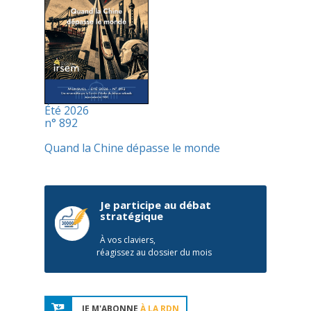
Été 2026
n° 892
Quand la Chine dépasse le monde
Je participe au débat
stratégique
À vos claviers,
réagissez au dossier du mois
JE M'ABONNE
À LA RDN