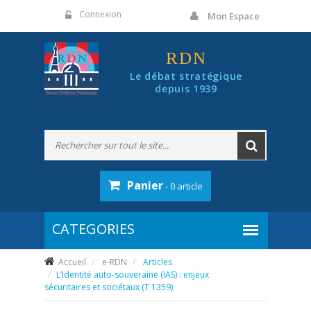
Panneau de gestion des cookies
Connexion
Mon Espace
RDN
Le débat stratégique
depuis 1939
Panier
- 0 article
Accueil
e-RDN
Articles
L’Identité auto-souveraine (IAS) : enjeux
sécuritaires et sociétaux (T 1359)