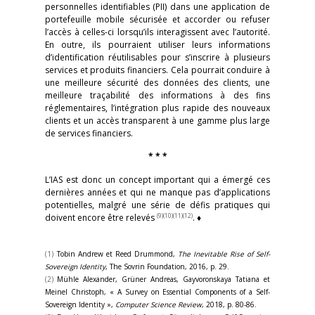
personnelles identifiables (PII) dans une application de
portefeuille mobile sécurisée et accorder ou refuser
l’accès à celles-ci lorsqu’ils interagissent avec l’autorité.
En outre, ils pourraient utiliser leurs informations
d’identification réutilisables pour s’inscrire à plusieurs
services et produits financiers. Cela pourrait conduire à
une meilleure sécurité des données des clients, une
meilleure traçabilité des informations à des fins
réglementaires, l’intégration plus rapide des nouveaux
clients et un accès transparent à une gamme plus large
de services financiers.
* * *
L’IAS est donc un concept important qui a émergé ces
dernières années et qui ne manque pas d’applications
potentielles, malgré une série de défis pratiques qui
(9)
(10)
(11)
(12)
doivent encore être relevés
. ♦
(1)
Tobin Andrew et Reed Drummond,
The Inevitable Rise of Self-
Sovereign Identity
, The Sovrin Foundation, 2016, p. 29.
(2)
Mühle Alexander, Grüner Andreas, Gayvoronskaya Tatiana et
Meinel Christoph, « A Survey on Essential Components of a Self-
Sovereign Identity »,
Computer Science Review
, 2018, p. 80-86.