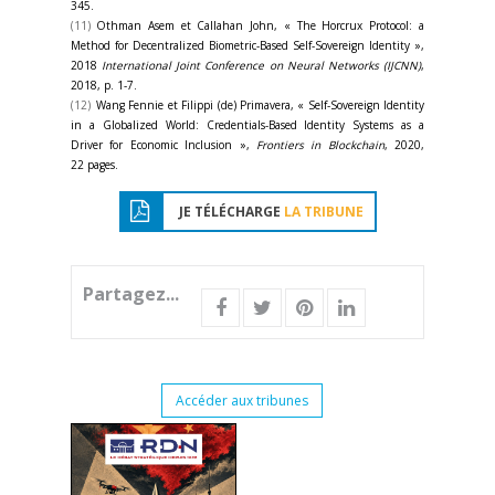
345.
(11)
Othman Asem et Callahan John, « The Horcrux Protocol: a
Method for Decentralized Biometric-Based Self-Sovereign Identity »,
2018
International Joint Conference on Neural Networks (IJCNN)
,
2018, p. 1-7.
(12)
Wang Fennie et Filippi (de) Primavera, « Self-Sovereign Identity
in a Globalized World: Credentials-Based Identity Systems as a
Driver for Economic Inclusion »,
Frontiers in Blockchain
, 2020,
22 pages.
JE TÉLÉCHARGE
LA TRIBUNE
Partagez...
Accéder aux tribunes