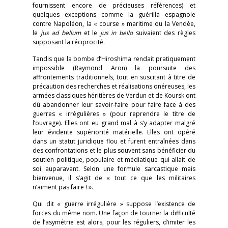
fournissent encore de précieuses références) et
quelques exceptions comme la guérilla espagnole
contre Napoléon, la « course » maritime ou la Vendée,
le
jus ad bellum
et le
jus in bello
suivaient des règles
supposant la réciprocité.
Tandis que la bombe d’Hiroshima rendait pratiquement
impossible (Raymond Aron) la poursuite des
affrontements traditionnels, tout en suscitant à titre de
précaution des recherches et réalisations onéreuses, les
armées classiques héritières de Verdun et de Koursk ont
dû abandonner leur savoir-faire pour faire face à des
guerres « irrégulières » (pour reprendre le titre de
l’ouvrage). Elles ont eu grand mal à s’y adapter malgré
leur évidente supériorité matérielle. Elles ont opéré
dans un statut juridique flou et furent entraînées dans
des confrontations et le plus souvent sans bénéficier du
soutien politique, populaire et médiatique qui allait de
soi auparavant. Selon une formule sarcastique mais
bienvenue, il s’agit de « tout ce que les militaires
n’aiment pas faire ! ».
Qui dit « guerre irrégulière » suppose l’existence de
forces du même nom. Une façon de tourner la difficulté
de l’asymétrie est alors, pour les réguliers, d’imiter les