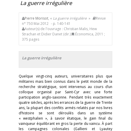
La guerre irrégulière
Pierre Morisot
, «
La guerre irrégulière
»
Revue
n° 750 Mai 2012
- p. 140-141
Auteur(s) de l'ouvrage : Christian Malis, Hew
Strachan et Didier Danet (dir.)
Économica, 2011 ;
375 pages
La guerre irrégulière
Quelque vingt-cinq auteurs, universitaires plus que
militaires mais bien connus dans le petit monde de la
recherche stratégique, sont intervenus au cours d’un
colloque organisé par Saint-Cyr avec une forte
participation anglo-saxonne. Pendant très exactement
quatre siècles, après les errances de la guerre de Trente
ans, la plupart des conflits armés relatés par nos livres
d’histoire se sont déroulés dans un système
« westphalien », à savoir étatique, le gain final du
vainqueur équilibrant en gros la perte du vaincu. À part
les campagnes coloniales (Gallieni et Lyautey