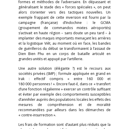
formes et méthodes de l’adversaire. En dépassant et
généralisant le stade des « forces spéciales », on peut
alors s’orienter vers des tactiques nouvelles. Un
exemple frappant de cette inversion est fourni par la
campagne (française) d’Indochine : le GCMA
(groupement de commandos mixtes aéroportés)
s’activait en haute région – sans doute un peu tard – à
implanter des maquis importants menaçant les arrières
et la logistique Viêt, au moment où en face, les bandes
de guérilleros du début se transformaient à l’assaut de
Dien Bien Phu en un corps de bataille articulé en
grandes unités et appuyé par l’artillerie.
Une autre solution (élégante ?) est le recours aux
sociétés privées (SMP) ; formule appliquée en grand en
Irak : effectif compris « entre 160 000 et
180 000 personnes ! ». Encore faut-il, dans ce « transfert
d’une fonction régalienne » exercer un contrôle suffisant
et éviter par exemple des comportements susceptibles
d’annihiler auprès des populations locales les effets des
mesures de compréhension et de moralité
recommandées par ailleurs dans les démarches de
« contre-insurrection ».
Les frais de formation sont d’autant plus réduits que la