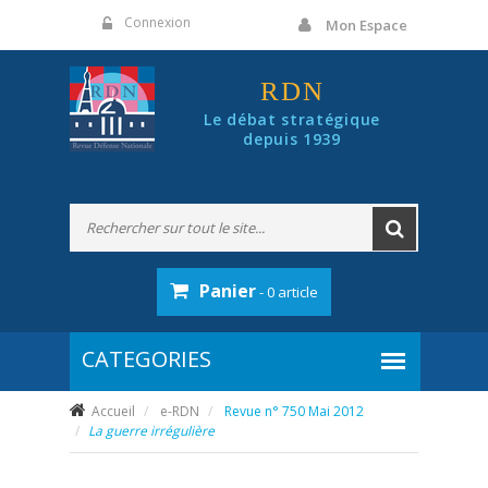
Panneau de gestion des cookies
Connexion
Mon Espace
RDN
Le débat stratégique
depuis 1939
Panier
- 0 article
Accueil
e-RDN
Revue n° 750 Mai 2012
La guerre irrégulière