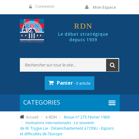
Panneau de gestion des cookies
Connexion
Mon Espace
RDN
Le débat stratégique
depuis 1939
Panier
- 0 article
Accueil
e-RDN
Revue n° 275 Février 1969
Institutions internationales
- Le souvenir
de M. Trygve Lie - Désenchantement à l'ONU - Espoirs
et difficultés de l'Europe