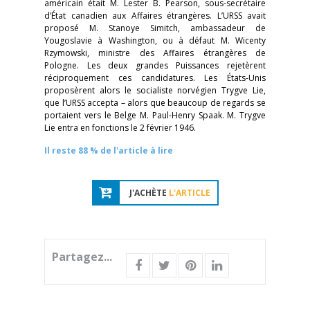
américain était M. Lester B. Pearson, sous-secrétaire
d’État canadien aux Affaires étrangères. L’URSS avait
proposé M. Stanoye Simitch, ambassadeur de
Yougoslavie à Washington, ou à défaut M. Wicenty
Rzymowski, ministre des Affaires étrangères de
Pologne. Les deux grandes Puissances rejetèrent
réciproquement ces candidatures. Les États-Unis
proposèrent alors le socialiste norvégien Trygve Lie,
que l’URSS accepta – alors que beaucoup de regards se
portaient vers le Belge M. Paul-Henry Spaak. M. Trygve
Lie entra en fonctions le 2 février 1946.
Il reste 88 % de l'article à lire
J'ACHÈTE
L'ARTICLE
Partagez...