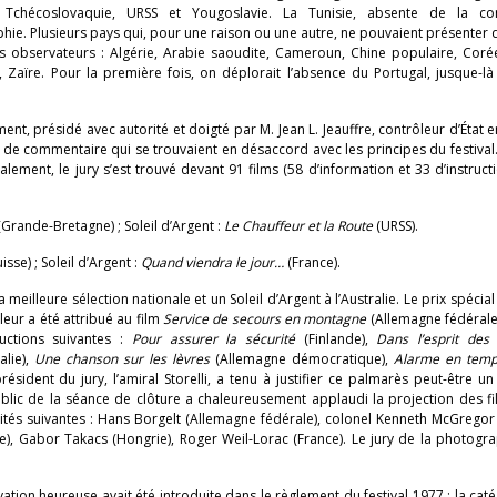
 Tchécoslovaquie, URSS et Yougoslavie. La Tunisie, absente de la co
hie. Plusieurs pays qui, pour une raison ou une autre, ne pouvaient présenter d
s observateurs : Algérie, Arabie saoudite, Cameroun, Chine populaire, Coré
ie, Zaïre. Pour la première fois, on déplorait l’absence du Portugal, jusque-là
t, présidé avec autorité et doigté par M. Jean L. Jeauffre, contrôleur d’État en
 de commentaire qui se trouvaient en désaccord avec les principes du festival
lement, le jury s’est trouvé devant 91 films (58 d’information et 33 d’instructio
(Grande-Bretagne) ; Soleil d’Argent :
Le Chauffeur et la Route
(URSS).
uisse) ; Soleil d’Argent :
Quand viendra le jour…
(France).
 meilleure sélection nationale et un Soleil d’Argent à l’Australie. Le prix spécial
leur a été attribué au film
Service de secours en montagne
(Allemagne fédérale).
uctions suivantes :
Pour assurer la sécurité
(Finlande),
Dans l’esprit des 
talie),
Une chanson sur les lèvres
(Allemagne démocratique),
Alarme en temp
ésident du jury, l’amiral Storelli, a tenu à justifier ce palmarès peut-être u
ublic de la séance de clôture a chaleureusement applaudi la projection des f
lités suivantes : Hans Borgelt (Allemagne fédérale), colonel Kenneth McGrego
), Gabor Takacs (Hongrie), Roger Weil-Lorac (France). Le jury de la photogra
ation heureuse avait été introduite dans le règlement du festival 1977 : la cat