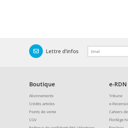
Lettre d'infos
Boutique
e
-RDN
Abonnements
Tribune
Crédits articles
e-Recensi
Points de vente
Cahiers de
CGV
Florilège h
Politique de confidentialité / Mentions
Repères