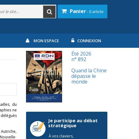
Panier
- 0 article
MON ESPACE
CONNEXION
Été 2026
n° 892
Quand la Chine
dépasse le
monde
ailles, du
raphies ne
e délégués
Je participe au débat
stratégique
 Autriche,
À vos claviers,
 Nouvelle-