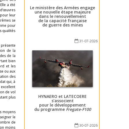
Elle a été
Le ministère des Armées engage
i d’œuvres
une nouvelle étape majeure
 pour leur
dans le renouvellement
de la capacité française
xtrêmes se
de guerre des mines
comme pour
s qualités
31-07-2026
i présente
ion de la
des de la
rtant bien
rd et les
sse ou aux
mation des
dat qui, à
 excellent
ion de vol
HYNAERO et LATECOERE
utant plus
s’associent
pour le développement
du programme
Fregate-F100
des moyens
seigner le
 nombre de
30-07-2026
 Non moins