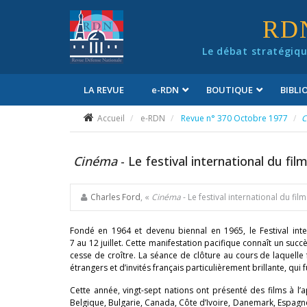
Panneau de gestion des cookies
RD
Le débat stratégiqu
LA REVUE
e
-RDN
BOUTIQUE
BIBL
Conditions générales de vente
Accueil
e-RDN
Revue n° 370 Octobre 1977
C
Cinéma
- Le festival international du fil
Charles Ford
, «
Cinéma
- Le festival international du fil
Fondé en 1964 et devenu biennal en 1965, le Festival inter
7 au 12 juillet. Cette manifestation pacifique connaît un suc
cesse de croître. La séance de clôture au cours de laquell
étrangers et d’invités français particulièrement brillante, qu
Cette année, vingt-sept nations ont présenté des films à l’
Belgique, Bulgarie, Canada, Côte d’Ivoire, Danemark, Espagne,