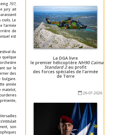
Boeing
707
,
e jury ait
araissent
civils. Le
de l’armée
errière de
visuel est
estival du
en quelque
La DGA livre
le premier hélicoptère
NH90 Caïman
’orchestre
Standard 2
au profit
ant sur le
des forces spéciales de l’armée
terner des
de Terre
e bulgare.
ette année
ne matelot,
26-07-2026
tourderies
présente,
Versailles
’intitulait
ment, son
rophiques