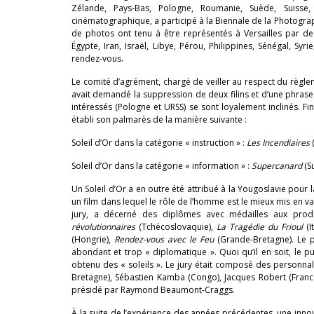
Zélande, Pays-Bas, Pologne, Roumanie, Suède, Suisse,
cinématographique, a participé à la Biennale de la Photograp
de photos ont tenu à être représentés à Versailles par de
Égypte, Iran, Israël, Libye, Pérou, Philippines, Sénégal, Syr
rendez-vous.
Le comité d’agrément, chargé de veiller au respect du règlemen
avait demandé la suppression de deux filins et d’une phrase
intéressés (Pologne et URSS) se sont loyalement inclinés. Fina
établi son palmarès de la manière suivante :
Soleil d’Or dans la catégorie « instruction » :
Les Incendiaires
Soleil d’Or dans la catégorie « information » :
Supercanard
(S
Un Soleil d’Or a en outre été attribué à la Yougoslavie pour la
un film dans lequel le rôle de l’homme est le mieux mis en va
jury, a décerné des diplômes avec médailles aux prod
révolutionnaires
(Tchécoslovaquie),
La Tragédie du Frioul
(I
(Hongrie),
Rendez-vous avec le Feu
(Grande-Bretagne). Le pr
abondant et trop « diplomatique ». Quoi qu’il en soit, le p
obtenu des « soleils ». Le jury était composé des personna
Bretagne), Sébastien Kamba (Congo), Jacques Robert (France
présidé par Raymond Beaumont-Craggs.
À la suite de l’expérience des années précédentes, une innov