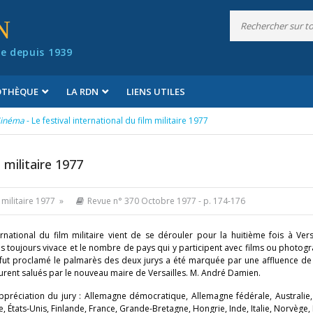
N
e depuis 1939
IOTHÈQUE
LA RDN
LIENS UTILES
inéma
- Le festival international du film militaire 1977
m militaire 1977
m militaire 1977 »
Revue n° 370 Octobre 1977
- p. 174-176
national du film militaire vient de se dérouler pour la huitième fois à Vers
cès toujours vivace et le nombre de pays qui y participent avec films ou photog
e fut proclamé le palmarès des deux jurys a été marquée par une affluence d
i furent salués par le nouveau maire de Versailles. M. André Damien.
appréciation du jury : Allemagne démocratique, Allemagne fédérale, Australie,
 États-Unis, Finlande, France, Grande-Bretagne, Hongrie, Inde, Italie, Norvège,