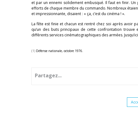
et par un ennemi solidement embusqué. Il faut en finir. Un p
efforts de chaque membre du commando. Nombreux étaient le
et impressionnante, disaient : « ça, c’est du cinéma ! ».
La fête est finie et chacun est rentré chez soi après avoir 
qu’un des buts principaux de cette confrontation trouve e
différents services cinématographiques des armées. Jusqu’ici
(1)
Défense nationale, octobre 1976.
Partagez...
Acc