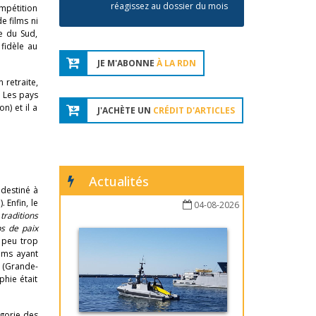
réagissez au dossier du mois
mpétition
e films ni
e du Sud,
 fidèle au
JE M'ABONNE
À LA RDN
 retraite,
. Les pays
n) et il a
J'ACHÈTE UN
CRÉDIT D'ARTICLES
Actualités
 destiné à
 Enfin, le
04-08-2026
traditions
s de paix
n peu trop
ilms ayant
r (Grande-
phie était
égorie des