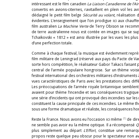
intéressant est le film canadien
La Liaison Canadienne de l’Ai
convertis en avions-citernes, ravitaillent en plein vol les 
dédaigné le petit film belge
Sécurité
au volant
, réalisatio
évidentes. L’enseignement que l’on prodigue ici aux chauffe
film australien
La Machine Verte
de Terry Obison se recomman
de terre australienne nous est contée en images qui se sup
Tchaïkovski « 1812 » est ainsi illustrée par les vues les pl
d’une perfection totale.
Comme à chaque festival, la musique est évidemment représe
film militaire de Leningrad (réservé aux pays du Pacte de Va
sorte hors compétition, le réalisateur Gabor Takacs faisant pa
central de l’armée populaire hongroise. Sur un thème voisin,
festival international des orchestres militaires d’instruments 
vues caractéristiques de Paris avec les prestations des diff
Les préoccupations de l’armée royale britannique semblent b
avaient pour thème l’incendie et ses conséquences tragiqu
une série d’incidents qui ont provoqué des incendies sur les 
constituent la cause principale de ces incendies. Le même
sous une forme dramatique et réaliste, les conséquences horr
(1)
Reste la France. Nous avons eu l’occasion ici même
de dire
ne semble pas avoir eu la même optique. Il a récompensé
Q
plus simplement au départ
L’Effort
, constitue une remarq
propos reste quelque peu obscur pour le spectateur non av