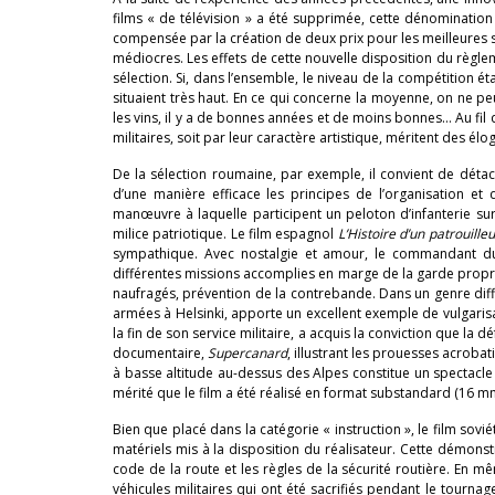
films « de télévision » a été supprimée, cette dénomination ét
compensée par la création de deux prix pour les meilleures sél
médiocres. Les effets de cette nouvelle disposition du règlem
sélection. Si, dans l’ensemble, le niveau de la compétition é
situaient très haut. En ce qui concerne la moyenne, on ne p
les vins, il y a de bonnes années et de moins bonnes… Au fil d
militaires, soit par leur caractère artistique, méritent des élo
De la sélection roumaine, par exemple, il convient de détach
d’une manière efficace les principes de l’organisation e
manœuvre à laquelle participent un peloton d’infanterie s
milice patriotique. Le film espagnol
L’Histoire d’un patrouill
sympathique. Avec nostalgie et amour, le commandant 
différentes missions accomplies en marge de la garde propr
naufragés, prévention de la contrebande. Dans un genre diffé
armées à Helsinki, apporte un excellent exemple de vulgarisat
la fin de son service militaire, a acquis la conviction que la 
documentaire,
Supercanard
, illustrant les prouesses acrobat
à basse altitude au-dessus des Alpes constitue un spectacle à
mérité que le film a été réalisé en format substandard (16 m
Bien que placé dans la catégorie « instruction », le film sovi
matériels mis à la disposition du réalisateur. Cette démonst
code de la route et les règles de la sécurité routière. En 
véhicules militaires qui ont été sacrifiés pendant le tourn