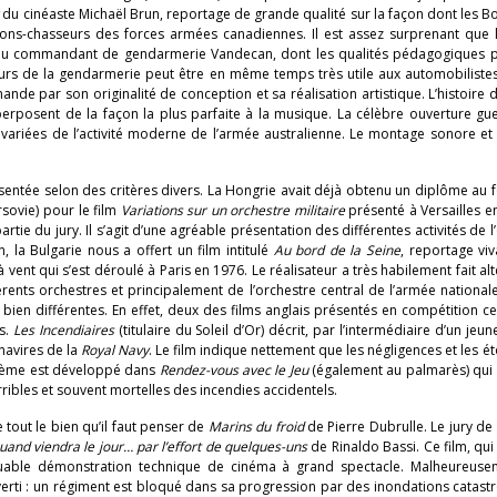
r
du cinéaste Michaël Brun, reportage de grande qualité sur la façon dont les 
avions-chasseurs des forces armées canadiennes. Il est assez surprenant que l
n du commandant de gendarmerie Vandecan, dont les qualités pédagogiques p
urs de la gendarmerie peut être en même temps très utile aux automobilistes 
de par son originalité de conception et sa réalisation artistique. L’histoire 
erposent de la façon la plus parfaite à la musique. La célèbre ouverture gu
us variées de l’activité moderne de l’armée australienne. Le montage sonore et 
ntée selon des critères divers. La Hongrie avait déjà obtenu un diplôme au f
rsovie) pour le film
Variations sur un orchestre militaire
présenté à Versailles 
rtie du jury. Il s’agit d’une agréable présentation des différentes activités de l
 la Bulgarie nous a offert un film intitulé
Au bord de la Seine
, reportage viv
à vent qui s’est déroulé à Paris en 1976. Le réalisateur a très habilement fait al
érents orchestres et principalement de l’orchestre central de l’armée national
ien différentes. En effet, deux des films anglais présentés en compétition c
es.
Les Incendiaires
(titulaire du Soleil d’Or) décrit, par l’intermédiaire d’un jeu
navires de la
Royal Navy
. Le film indique nettement que les négligences et les é
 thème est développé dans
Rendez-vous avec le Jeu
(également au palmarès) qui 
ibles et souvent mortelles des incendies accidentels.
 tout le bien qu’il faut penser de
Marins du froid
de Pierre Dubrulle. Le jury de 
uand viendra le jour… par l’effort de quelques-uns
de Rinaldo Bassi. Ce film, qui s
uable démonstration technique de cinéma à grand spectacle. Malheureuse
erti : un régiment est bloqué dans sa progression par des inondations catast