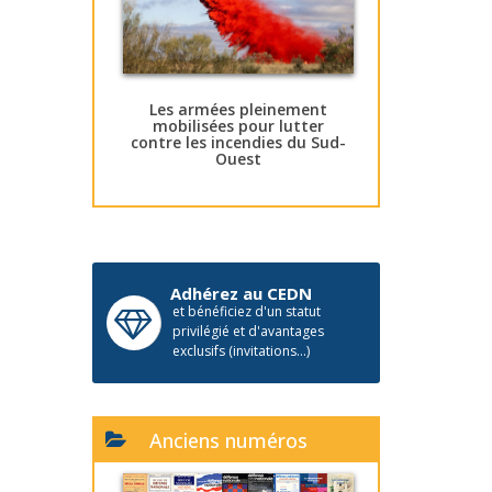
Les armées pleinement
mobilisées pour lutter
contre les incendies du Sud-
Ouest
Adhérez au CEDN
et bénéficiez d'un statut
privilégié et d'avantages
exclusifs (invitations...)
Anciens numéros