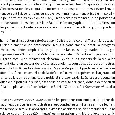
ant purement artificielle en ce qui concerne les films d’inspiration militaire. 
ections nationales, ce qui doit inciter les nations participantes à éviter l’envo
ent se sont fait sentir, plusieurs pays ayant manifestement brigué un « soleil »
tait peut-être moins élevé qu’en 1975, il n’en reste pas moins que les pointes e
eut que rappeler les aléas de la création cinématographique. Pour les films 
es projections, il a été possible de retenir de nombreux films qui, soit par leur
ges.
er le film d’instruction
L’Embuscade
, réalisé par le colonel Traian Saiciuc, qu
t du déploiement d’une embuscade. Nous suivons dans le détail la progress
ur véhicules blindés amphibies, un groupe de lanceurs de grenades et des gar
eur garde-côtes
d’Adriano del Valle, qui n’a pas retenu l’attention du jury, est pou
du garde-côte
V-17
, maintenant désarmé, évoque les aspects de la vie à bo
ement dite d’un secteur de la côte espagnole : secours aux pêcheurs en détre
rent, le film finlandais
Pour assurer la sécurité
, produit par le service d’infor
ion des tâches essentielles de la défense à travers l’expérience d’un jeune sol
défense de la patrie est une tâche noble et indispensable. La Suisse a présenté un
iques de la patrouille suisse, escadrille de voltige aérienne, dont la démonstrat
 la fois plaisant et réconfortant. Le Soleil d’Or attribué à
Supercanard
est d’a
m).
étique
Le Chauffeur et la Route
stupéfie le spectateur non initié par l’ampleur 
ration est particulièrement destinée aux conducteurs militaires afin de leur en
même temps le film leur apprend à éviter les accidents souvent meurtriers. Le
age de ce court-métrage (20 minutes) est impressionnant. Mais la leçon porte.