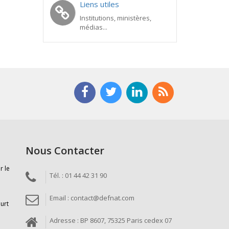
Liens utiles
Institutions, ministères,
médias...
Nous Contacter
r le
Tél. : 01 44 42 31 90
Email : contact@defnat.com
ourt
Adresse : BP 8607, 75325 Paris cedex 07