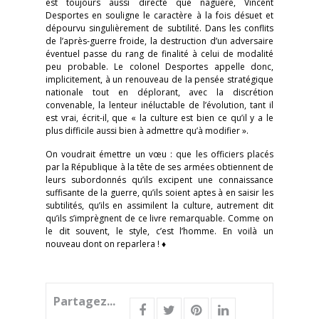
est toujours aussi directe que naguère, Vincent
Desportes en souligne le caractère à la fois désuet et
dépourvu singulièrement de subtilité. Dans les conflits
de l’après-guerre froide, la destruction d’un adversaire
éventuel passe du rang de finalité à celui de modalité
peu probable. Le colonel Desportes appelle donc,
implicitement, à un renouveau de la pensée stratégique
nationale tout en déplorant, avec la discrétion
convenable, la lenteur inéluctable de l’évolution, tant il
est vrai, écrit-il, que « la culture est bien ce qu’il y a le
plus difficile aussi bien à admettre qu’à modifier ».
On voudrait émettre un vœu : que les officiers placés
par la République à la tête de ses armées obtiennent de
leurs subordonnés qu’ils excipent une connaissance
suffisante de la guerre, qu’ils soient aptes à en saisir les
subtilités, qu’ils en assimilent la culture, autrement dit
qu’ils s’imprègnent de ce livre remarquable. Comme on
le dit souvent, le style, c’est l’homme. En voilà un
nouveau dont on reparlera ! ♦
Partagez...