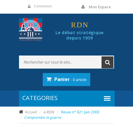
Panneau de gestion des cookies
Connexion
Mon Espace
RDN
Le débat stratégique
depuis 1939
Panier
- 0 article
Accueil
e-RDN
Revue n° 621 Juin 2000
Comprendre la guerre