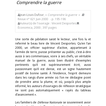
Comprendre la guerre
Jean-Louis Dufour
, «
Comprendre la guerre
»
Revue n° 621 Juin 2000
- p. 195-196
Auteur(s) de l'ouvrage : Vincent Desportes
Économica, 2000 ; 397 pages
Une sorte de jubilation saisit le lecteur, une fois lu et
refermé le beau livre de Vincent Desportes. Qu’en l’an
2000, un officier supérieur d’active, appartenant à
l’armée de terre, puisse présenter au public, c’est-à-dire
aussi à ses commensaux, voire à ses chefs, un véritable
manuel de la guerre, aussi bien illustré d’exemples
pertinents qu’il est supérieurement écrit, aussi
passionnant qu’il est dense, est un signe hautement
positif de bonne santé. À l’évidence, l’esprit demeure
dans les rangs d’une armée où l’on ne dédaigne point
de prendre ainsi la plume, et où, jusqu’à plus ample
informé, les auteurs d’ouvrages de réflexion stratégique
ne sont pas automatiquement « rayés du tableau
d’avancement ».
Les familiers de
Défense Nationale
se souviennent avoir