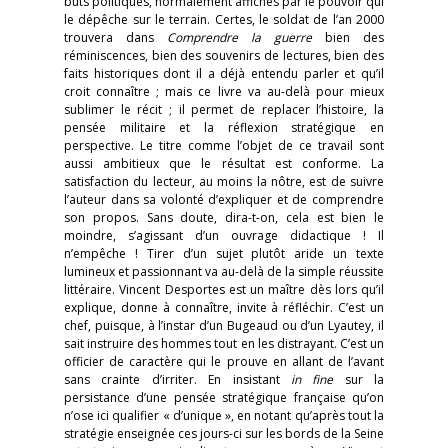
buts politiques, normalement affichés par le pouvoir qui
le dépêche sur le terrain. Certes, le soldat de l’an 2000
trouvera dans
Comprendre la guerre
bien des
réminiscences, bien des souvenirs de lectures, bien des
faits historiques dont il a déjà entendu parler et qu’il
croit connaître ; mais ce livre va au-delà pour mieux
sublimer le récit ; il permet de replacer l’histoire, la
pensée militaire et la réflexion stratégique en
perspective. Le titre comme l’objet de ce travail sont
aussi ambitieux que le résultat est conforme. La
satisfaction du lecteur, au moins la nôtre, est de suivre
l’auteur dans sa volonté d’expliquer et de comprendre
son propos. Sans doute, dira-t-on, cela est bien le
moindre, s’agissant d’un ouvrage didactique ! Il
n’empêche ! Tirer d’un sujet plutôt aride un texte
lumineux et passionnant va au-delà de la simple réussite
littéraire. Vincent Desportes est un maître dès lors qu’il
explique, donne à connaître, invite à réfléchir. C’est un
chef, puisque, à l’instar d’un Bugeaud ou d’un Lyautey, il
sait instruire des hommes tout en les distrayant. C’est un
officier de caractère qui le prouve en allant de l’avant
sans crainte d’irriter. En insistant
in fine
sur la
persistance d’une pensée stratégique française qu’on
n’ose ici qualifier « d’unique », en notant qu’après tout la
stratégie enseignée ces jours-ci sur les bords de la Seine