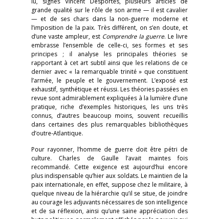
lu, signés Vincent Desportes, plusieurs articles de
grande qualité sur le rôle de son arme — il est cavalier
— et de ses chars dans la non-guerre moderne et
l’imposition de la paix. Très différent, on s’en doute, et
d’une vaste ampleur, est
Comprendre la guerre
. Le livre
embrasse l’ensemble de celle-ci, ses formes et ses
principes ; il analyse les principales théories se
rapportant à cet art subtil ainsi que les relations de ce
dernier avec « la remarquable trinité » que constituent
l’armée, le peuple et le gouvernement. L’exposé est
exhaustif, synthétique et réussi. Les théories passées en
revue sont admirablement expliquées à la lumière d’une
pratique, riche d’exemples historiques, les uns très
connus, d’autres beaucoup moins, souvent recueillis
dans certaines des plus remarquables bibliothèques
d’outre-Atlantique.
Pour rayonner, l’homme de guerre doit être pétri de
culture. Charles de Gaulle l’avait maintes fois
recommandé. Cette exigence est aujourd’hui encore
plus indispensable qu’hier aux soldats. Le maintien de la
paix internationale, en effet, suppose chez le militaire, à
quelque niveau de la hiérarchie qu’il se situe, de joindre
au courage les adjuvants nécessaires de son intelligence
et de sa réflexion, ainsi qu’une saine appréciation des