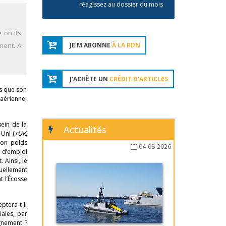
réagissez au dossier du mois
 on its
ment. A
JE M'ABONNE
À LA RDN
J'ACHÈTE UN
CRÉDIT D'ARTICLES
ns que son
 aérienne,
sein de la
Actualités
-Uni (
rUK
,
 son poids
04-08-2026
 d’emploi
 Ainsi, le
tuellement
t l’Écosse
ptera-t-il
iales, par
gnement ?