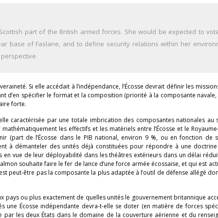
ottish part of the British armed forces. She would be expected to vote
ear base of Faslane, and to define security relations within her environ
 perspective.
raineté. Si elle accédait à l’indépendance, l’Écosse devrait définir les missio
 d’en spécifier le format et la composition (priorité à la composante navale,
aire forte.
tuelle caractérisée par une totale imbrication des composantes nationales au 
ir mathématiquement les effectifs et les matériels entre l’Écosse et le Royaume
inir (part de l’Écosse dans le PIB national, environ 9 %, ou en fonction de
ent à démanteler des unités déjà constituées pour répondre à une doctrine
 en vue de leur déployabilité dans les théâtres extérieurs dans un délai réduit.
Salmon souhaite faire le fer de lance d’une force armée écossaise, et qui est ac
’est peut-être pas la composante la plus adaptée à l’outil de défense allégé don
eux pays ou plus exactement de quelles unités le gouvernement britannique acce
tés une Écosse indépendante devra-t-elle se doter (en matière de forces spéc
 par les deux États dans le domaine de la couverture aérienne et du rensei