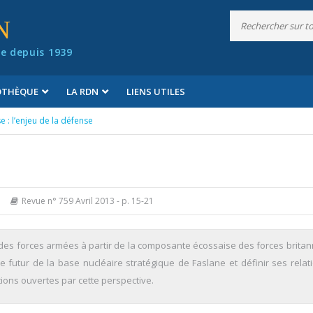
N
e depuis 1939
IOTHÈQUE
LA RDN
LIENS UTILES
e : l’enjeu de la défense
Revue n° 759 Avril 2013
- p. 15-21
es forces armées à partir de la composante écossaise des forces britan
e futur de la base nucléaire stra­tégique de Faslane et définir ses relat
ions ouvertes par cette perspective.