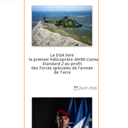
La DGA livre
le premier hélicoptère
NH90 Caïman
Standard 2
au profit
des forces spéciales de l’armée
de Terre
26-07-2026