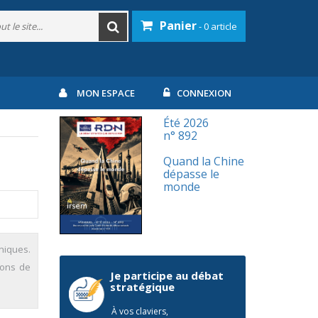
Panier
- 0 article
MON ESPACE
CONNEXION
Été 2026
n° 892
Quand la Chine
dépasse le
monde
niques.
ions de
Je participe au débat
stratégique
À vos claviers,