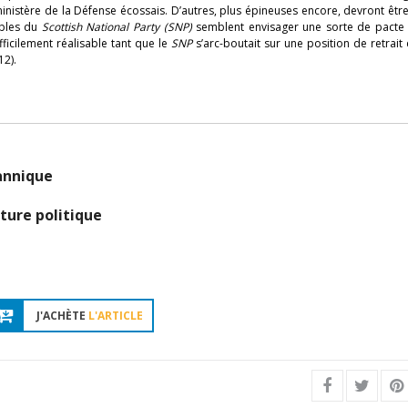
inistère de la Défense écossais. D’autres, plus épineuses encore, devront êtr
ables du
Scottish National Party (SNP)
semblent envisager une sorte de pacte
ficilement réalisable tant que le
SNP
s’arc-boutait sur une position de retrait 
12).
tannique
ture politique
J'ACHÈTE
L'ARTICLE