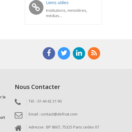
Liens utiles
Institutions, ministères,
médias...
Nous Contacter
r le
Tél. : 01 44 42 31 90
Email : contact@defnat.com
ourt
Adresse : BP 8607, 75325 Paris cedex 07