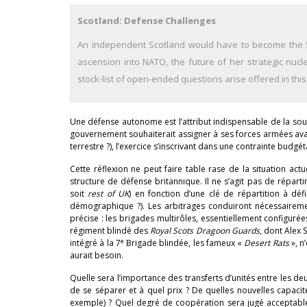
Scotland: Defense Challenges
An independent Scotland would have to become the Sc
ascension into NATO, the future of her strategic nucl
stock-list of open-ended questions arise offered in this
Une défense autonome est l’attribut indispensable de la souve
gouvernement souhaiterait assigner à ses forces armées avant
terrestre ?), l’exercice s’inscrivant dans une contrainte budgét
Cette réflexion ne peut faire table rase de la situation ac
structure de défense britannique. Il ne s’agit pas de répart
soit
rest of UK
) en fonction d’une clé de répartition à déf
démographique ?). Les arbitrages conduiront nécessairem
précise : les brigades multirôles, essentiellement configurées
régiment blindé des
Royal Scots Dragoon Guards
, dont Alex 
e
intégré à la 7
Brigade blindée, les fameux «
Desert Rats
», n
aurait besoin.
Quelle sera l’importance des transferts d’unités entre les d
de se séparer et à quel prix ? De quelles nouvelles capaci
exemple) ? Quel degré de coopération sera jugé acceptable