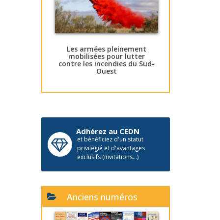
Les armées pleinement
mobilisées pour lutter
contre les incendies du Sud-
Ouest
Adhérez au CEDN
et bénéficiez d'un statut
privilégié et d'avantages
exclusifs (invitations...)
Anciens numéros