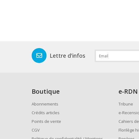
Lettre d'infos
Boutique
e
-RDN
Abonnements
Tribune
Crédits articles
e-Recensi
Points de vente
Cahiers de
CGV
Florilège h
Politique de confidentialité / Mentions
Repères