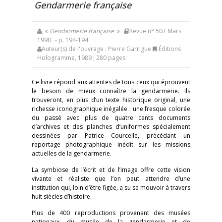
Gendarmerie française
, «
Gendarmerie française
»
Revue n° 507 Mars
1990
- p. 194-194
Auteur(s) de l'ouvrage : Pierre Garrigue
Éditions
Hologramme, 1989 ; 280 pages
Ce livre répond aux attentes de tous ceux qui éprouvent
le besoin de mieux connaître la gendarmerie. Ils
trouveront, en plus d’un texte historique original, une
richesse iconographique inégalée : une fresque colorée
du passé avec plus de quatre cents documents
d’archives et des planches d’uniformes spécialement
dessinées par Patrice Courcelle, précédant un
reportage photographique inédit sur les missions
actuelles de la gendarmerie.
La symbiose de l’écrit et de l’image offre cette vision
vivante et réaliste que l’on peut attendre d’une
institution qui, loin d’être figée, a su se mouvoir à travers
huit siècles d’histoire.
Plus de 400 reproductions provenant des musées
nationaux, du musée de la gendarmerie et de