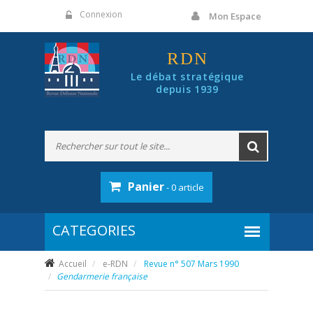
Panneau de gestion des cookies
Connexion
Mon Espace
RDN
Le débat stratégique
depuis 1939
Panier
- 0 article
Accueil
e-RDN
Revue n° 507 Mars 1990
Gendarmerie française