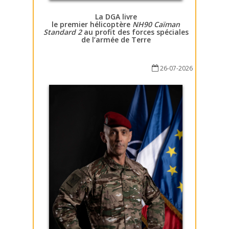
La DGA livre
le premier hélicoptère
NH90 Caïman
Standard 2
au profit des forces spéciales
de l’armée de Terre
26-07-2026