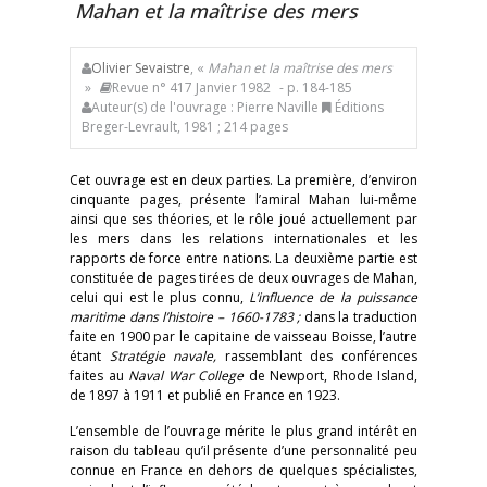
Mahan et la maîtrise des mers
Olivier Sevaistre
, «
Mahan et la maîtrise des mers
»
Revue n° 417 Janvier 1982
- p. 184-185
Auteur(s) de l'ouvrage : Pierre Naville
Éditions
Breger-Levrault, 1981 ; 214 pages
Cet ouvrage est en deux parties. La première, d’environ
cinquante pages, présente l’amiral Mahan lui-même
ainsi que ses théories, et le rôle joué actuellement par
les mers dans les relations internationales et les
rapports de force entre nations. La deuxième partie est
constituée de pages tirées de deux ouvrages de Mahan,
celui qui est le plus connu,
L’influence de la puissance
maritime dans l’histoire
–
1660-1783 ;
dans la traduction
faite en 1900 par le capitaine de vaisseau Boisse, l’autre
étant
Stratégie navale,
rassemblant des conférences
faites au
Naval War College
de Newport, Rhode Island,
de 1897 à 1911 et publié en France en 1923.
L’ensemble de l’ouvrage mérite le plus grand intérêt en
raison du tableau qu’il présente d’une personnalité peu
connue en France en dehors de quelques spécialistes,