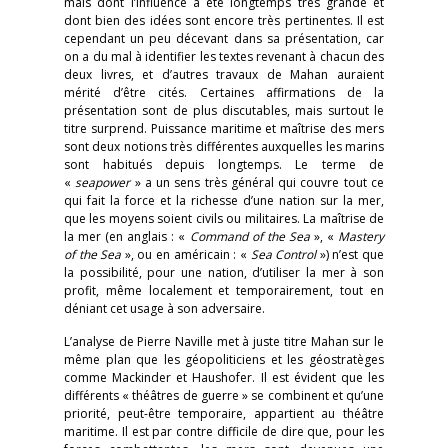
mais dont l’influence a été longtemps très grande et
dont bien des idées sont encore très pertinentes. Il est
cependant un peu décevant dans sa présentation, car
on a du mal à identifier les textes revenant à chacun des
deux livres, et d’autres travaux de Mahan auraient
mérité d’être cités. Certaines affirmations de la
présentation sont de plus discutables, mais surtout le
titre surprend. Puissance maritime et maîtrise des mers
sont deux notions très différentes auxquelles les marins
sont habitués depuis longtemps. Le terme de
«
seapower
» a un sens très général qui couvre tout ce
qui fait la force et la richesse d’une nation sur la mer,
que les moyens soient civils ou militaires. La maîtrise de
la mer (en anglais : «
Command of the Sea
», «
Mastery
of the Sea
», ou en américain : «
Sea Control
») n’est que
la possibilité, pour une nation, d’utiliser la mer à son
profit, même localement et temporairement, tout en
déniant cet usage à son adversaire.
L’analyse de Pierre Naville met à juste titre Mahan sur le
même plan que les géopoliticiens et les géostratèges
comme Mackinder et Haushofer. Il est évident que les
différents « théâtres de guerre » se combinent et qu’une
priorité, peut-être temporaire, appartient au théâtre
maritime. Il est par contre difficile de dire que, pour les