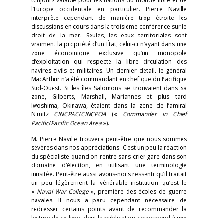
toujours valable pour les nations du monde libre et de
l’Europe occidentale en particulier. Pierre Naville
interprète cependant de manière trop étroite les
discussions en cours dans la troisième conférence sur le
droit de la mer. Seules, les eaux territoriales sont
vraiment la propriété d’un État, celui-ci n’ayant dans une
zone économique exclusive qu’un monopole
d’exploitation qui respecte la libre circulation des
navires civils et militaires. Un dernier détail, le général
MacArthur n’a été commandant en chef que du Pacifique
Sud-Ouest. Si les îles Salomons se trouvaient dans sa
zone, Gilberts, Marshall, Mariannes et plus tard
Iwoshima, Okinawa, étaient dans la zone de l’amiral
Nimitz
CINCPAC
/
CINCPOA
(«
Commander in Chief
Pacific
/
Pacific Ocean Area
»).
M. Pierre Naville trouvera peut-être que nous sommes
sévères dans nos appréciations. C’est un peu la réaction
du spécialiste quand on rentre sans crier gare dans son
domaine d’élection, en utilisant une terminologie
inusitée. Peut-être aussi avons-nous ressenti qu’il traitait
un peu légèrement la vénérable institution qu’est le
«
Naval War College
», première des écoles de guerre
navales. Il nous a paru cependant nécessaire de
redresser certains points avant de recommander la
lecture de ce livre, dont la publication correspond à une