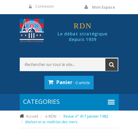
Panneau de gestion des cookies
Connexion
Mon Espace
RDN
Le débat stratégique
depuis 1939
Panier
- 0 article
Accueil
e-RDN
Revue n° 417 Janvier 1982
Mahan et la maîtrise des mers