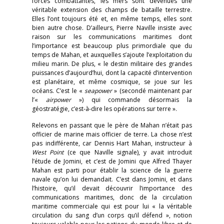
forces combattantes, les mers sont devenues une
véritable extension des champs de bataille terrestre.
Elles l’ont toujours été et, en même temps, elles sont
bien autre chose. D’ailleurs, Pierre Naville insiste avec
raison sur les communications maritimes dont
l’importance est beaucoup plus primordiale que du
temps de Mahan, et auxquelles s’ajoute l’exploitation du
milieu marin. De plus, « le destin militaire des grandes
puissances d’aujourd’hui, dont la capacité d’intervention
est planétaire, et même cosmique, se joue sur les
océans. C’est le «
seapower
» (secondé maintenant par
l’«
airpower
») qui commande désormais la
géostratégie, c’est-à-dire les opérations sur terre ».
Relevons en passant que le père de Mahan n’était pas
officier de marine mais officier de terre. La chose n’est
pas indifférente, car Dennis Hart Mahan, instructeur à
West Point
(ce que Naville signale), y avait introduit
l’étude de Jomini, et c’est de Jomini que Alfred Thayer
Mahan est parti pour établir la science de la guerre
navale qu’on lui demandait. C’est dans Jomini, et dans
l’histoire, qu’il devait découvrir l’importance des
communications maritimes, donc de la circulation
maritime commerciale qui est pour lui « la véritable
circulation du sang d’un corps qu’il défend », notion