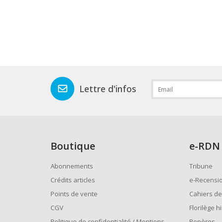
Lettre d'infos
Boutique
e
-RDN
Abonnements
Tribune
Crédits articles
e-Recensi
Points de vente
Cahiers de
CGV
Florilège h
Politique de confidentialité / Mentions
Repères