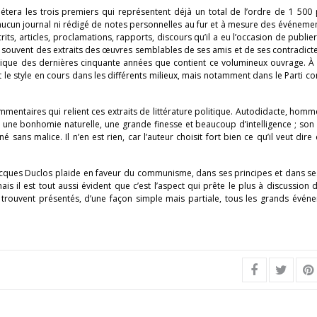
era les trois premiers qui représentent déjà un total de l’ordre de 1 500 
u aucun journal ni rédigé de notes personnelles au fur et à mesure des événemen
écrits, articles, proclamations, rapports, discours qu’il a eu l’occasion de publie
te souvent des extraits des œuvres semblables de ses amis et de ses contradicte
tique des dernières cinquante années que contient ce volumineux ouvrage. À ce
et le style en cours dans les différents milieux, mais notamment dans le Parti 
ommentaires qui relient ces extraits de littérature politique. Autodidacte, homm
une bonhomie naturelle, une grande finesse et beaucoup d’intelligence ; son 
sans malice. Il n’en est rien, car l’auteur choisit fort bien ce qu’il veut dire e
 Jacques Duclos plaide en faveur du communisme, dans ses principes et dans se
s il est tout aussi évident que c’est l’aspect qui prête le plus à discussion 
 trouvent présentés, d’une façon simple mais partiale, tous les grands évén