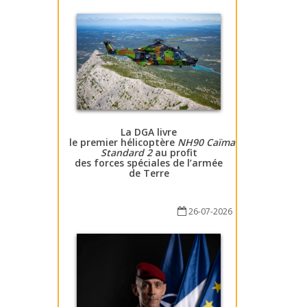
La DGA livre
le premier hélicoptère
NH90 Caïman
Standard 2
au profit
des forces spéciales de l’armée
de Terre
26-07-2026