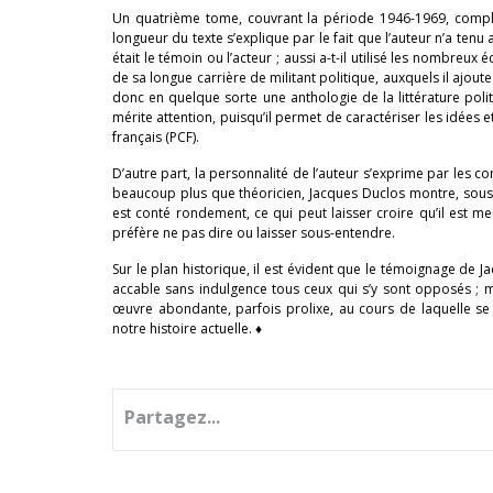
Un quatrième tome, couvrant la période 1946-1969, complét
longueur du texte s’explique par le fait que l’auteur n’a ten
était le témoin ou l’acteur ; aussi a-t-il utilisé les nombreux 
de sa longue carrière de militant politique, auxquels il ajou
donc en quelque sorte une anthologie de la littérature poli
mérite attention, puisqu’il permet de caractériser les idées 
français (PCF).
D’autre part, la personnalité de l’auteur s’exprime par les c
beaucoup plus que théoricien, Jacques Duclos montre, sous 
est conté rondement, ce qui peut laisser croire qu’il est mené 
préfère ne pas dire ou laisser sous-entendre.
Sur le plan historique, il est évident que le témoignage de
accable sans indulgence tous ceux qui s’y sont opposés ; mai
œuvre abondante, parfois prolixe, au cours de laquelle se
notre histoire actuelle. ♦
Partagez...