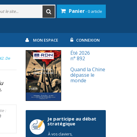
Panier
- 0 article
MON ESPACE
CONNEXION
Été 2026
n° 892
42. De
Quand la Chine
dépasse le
monde
du
»
,
ie :
Je participe au débat
stratégique
À vos claviers,