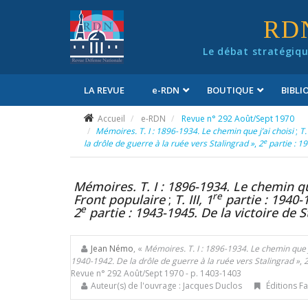
Panneau de gestion des cookies
RD
Le débat stratégiqu
LA REVUE
e
-RDN
BOUTIQUE
BIBL
Conditions générales de vente
Accueil
e-RDN
Revue n° 292 Août/Sept 1970
Mémoires. T. I : 1896-1934. Le chemin que j’ai choisi
;
T. 
e
la drôle de guerre à la ruée vers Stalingrad »
,
2
partie : 19
Mémoires. T. I : 1896-1934. Le chemin que
re
Front populaire
;
T. III, 1
partie : 1940-1
e
2
partie : 1943-1945. De la victoire de S
Jean Némo
, «
Mémoires. T. I : 1896-1934. Le chemin que j
1940-1942. De la drôle de guerre à la ruée vers Stalingrad »
,
Revue n° 292 Août/Sept 1970
- p. 1403-1403
Auteur(s) de l'ouvrage : Jacques Duclos
Éditions Fa