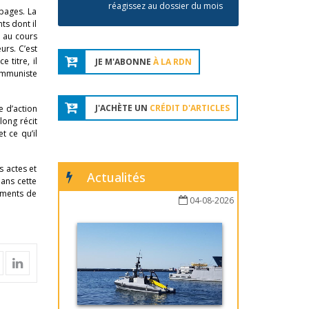
réagissez au dossier du mois
pages. La
ts dont il
r au cours
urs. C’est
 titre, il
JE M'ABONNE
À LA RDN
communiste
J'ACHÈTE UN
CRÉDIT D'ARTICLES
e d’action
long récit
t ce qu’il
s actes et
Actualités
dans cette
ements de
04-08-2026