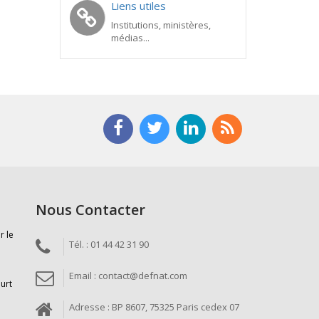
Liens utiles
Institutions, ministères,
médias...
Nous Contacter
r le
Tél. : 01 44 42 31 90
Email : contact@defnat.com
ourt
Adresse : BP 8607, 75325 Paris cedex 07