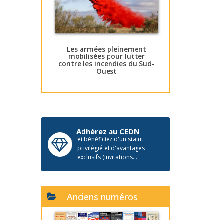
Les armées pleinement
mobilisées pour lutter
contre les incendies du Sud-
Ouest
Adhérez au CEDN
et bénéficiez d'un statut
privilégié et d'avantages
exclusifs (invitations...)
Anciens numéros