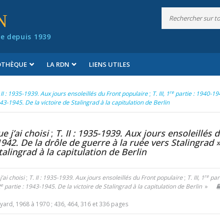
N
e depuis 1939
IOTHÈQUE
LA RDN
LIENS UTILES
re
II :
1935-1939. Aux jours ensoleillés du Front populaire
;
T. III, 1
partie : 1940-19
43-1945. De la victoire de Stalingrad à la capitulation de Berlin
 j’ai choisi
;
T. II :
1935-1939. Aux jours ensoleillés 
942. De la drôle de guerre à la ruée vers Stalingrad 
talingrad à la capitulation de Berlin
re
’ai choisi
;
T. II :
1935-1939. Aux jours ensoleillés du Front populaire
;
T. III, 1
part
e
2
partie : 1943-1945. De la victoire de Stalingrad à la capitulation de Berlin
»
yard, 1968 à 1970 ; 436, 464, 316 et 336 pages