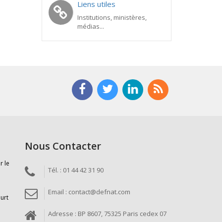
Liens utiles
Institutions, ministères,
médias...
Nous Contacter
r le
Tél. : 01 44 42 31 90
Email : contact@defnat.com
ourt
Adresse : BP 8607, 75325 Paris cedex 07