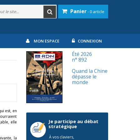
Panier
- 0 article
MON ESPACE
CONNEXION
Été 2026
n° 892
Quand la Chine
dépasse le
monde
ui est, en
ourraient
Je participe au débat
able, elle
stratégique
À vos claviers,
ivante, la