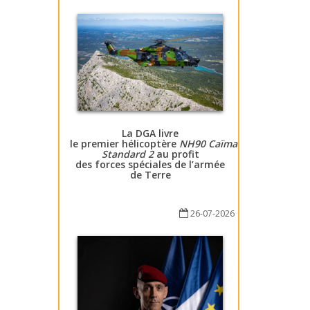
La DGA livre
le premier hélicoptère
NH90 Caïman
Standard 2
au profit
des forces spéciales de l’armée
de Terre
26-07-2026