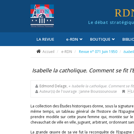
Panneau de gestion des cookies
RD
Le débat stratégiqu
LA REVUE
e
-RDN
BOUTIQUE
BIBL
Conditions générales de vente
Accueil
e-RDN
Revue n° 071 Juin 1950
Isabel
Isabelle la catholique. Comment se fit l
Edmond Delage
, «
Isabelle la catholique. Comment se fit
Auteur(s) de l'ouvrage : Janine Bouissounouse
Lib
La collection des Études historiques donne, sous la signatur
même temps, un tableau général de l’histoire de l’Espagn
prendre modèle sur cette jeune femme qui, montée sur le tr
chevauchait de ville en ville, jugeant, arbitrant, ordonnant sa
La grande œuvre de sa vie fut la reconquête de l’Espagne su