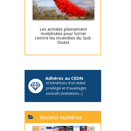
Les armées pleinement
mobilisées pour lutter
contre les incendies du Sud-
Ouest
Adhérez au CEDN
et bénéficiez d'un statut
privilégié et d'avantages
exclusifs (invitations...)
Anciens numéros