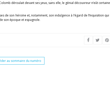
lomb déroulait devant ses yeux, sans elle, le génial découvreur n’eût certai
ses de son héroïne et, notamment, son indulgence à l’égard de l’Inquisition qui f
, de son époque et espagnole.
éder au sommaire du numéro