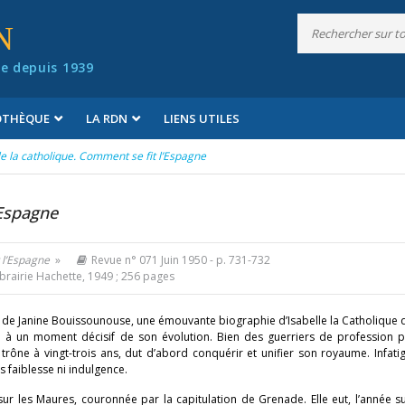
N
e depuis 1939
IOTHÈQUE
LA RDN
LIENS UTILES
le la catholique. Comment se fit l’Espagne
’Espagne
 l’Espagne
»
Revue n° 071 Juin 1950
- p. 731-732
rairie Hachette, 1949 ; 256 pages
e de Janine Bouissounouse, une émouvante biographie d’Isabelle la Catholique q
e à un moment décisif de son évolution. Bien des guerriers de profession p
ône à vingt-trois ans, dut d’abord conquérir et unifier son royaume. Infatig
ns faiblesse ni indulgence.
r les Maures, couronnée par la capitulation de Grenade. Elle eut, l’année su