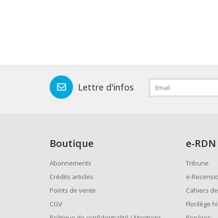
Lettre d'infos
Boutique
e
-RDN
Abonnements
Tribune
Crédits articles
e-Recensi
Points de vente
Cahiers de
CGV
Florilège h
Politique de confidentialité / Mentions
Repères