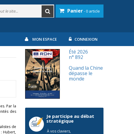
Panier
- 0 article
MON ESPACE
CONNEXION
Été 2026
n° 892
Quand la Chine
dépasse le
monde
es. Par la
unités des
Je participe au débat
stratégique
alistes de
À vos claviers,
 : Hubert,