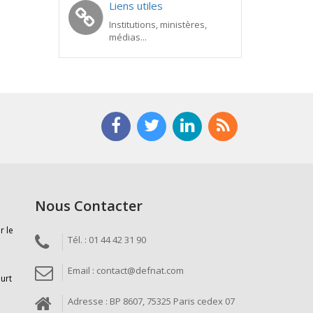
Liens utiles
Institutions, ministères,
médias...
Nous Contacter
r le
Tél. : 01 44 42 31 90
Email : contact@defnat.com
ourt
Adresse : BP 8607, 75325 Paris cedex 07