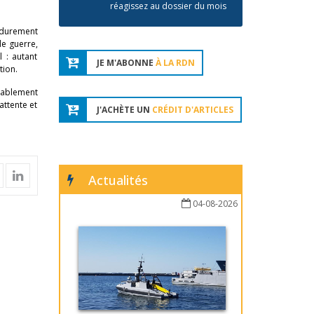
réagissez au dossier du mois
 durement
de guerre,
l : autant
JE M'ABONNE
À LA RDN
tion.
quablement
attente et
J'ACHÈTE UN
CRÉDIT D'ARTICLES
Actualités
04-08-2026