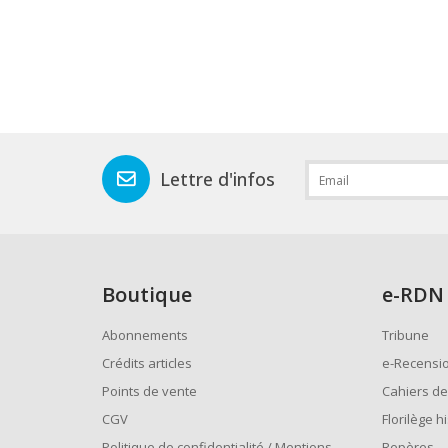
Lettre d'infos
Boutique
e
-RDN
Abonnements
Tribune
Crédits articles
e-Recensi
Points de vente
Cahiers de
CGV
Florilège h
Politique de confidentialité / Mentions
Repères