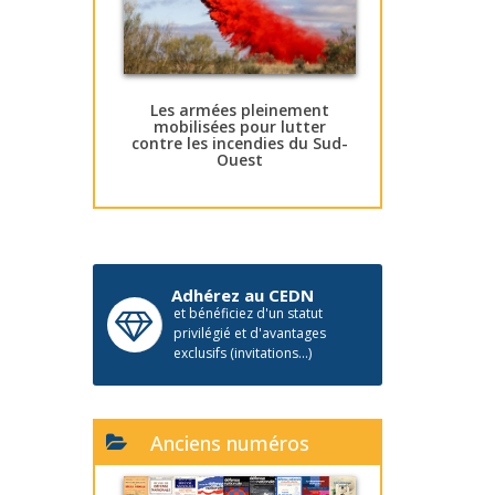
Les armées pleinement
mobilisées pour lutter
contre les incendies du Sud-
Ouest
Adhérez au CEDN
et bénéficiez d'un statut
privilégié et d'avantages
exclusifs (invitations...)
Anciens numéros