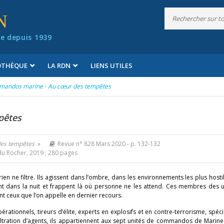
N
e depuis 1939
IOTHÈQUE
LA RDN
LIENS UTILES
andos marine - Au cœur des tempêtes
pêtes
es tempêtes
»
Revue n° 828 Mars 2020
- p. 132-132
du Rocher, 2019 ; 280 pages
ien ne filtre. Ils agissent dans l’ombre, dans les environnements les plus hostil
ssent dans la nuit et frappent là où personne ne les attend. Ces membres des 
nt ceux que l’on appelle en dernier recours.
ationnels, tireurs d’élite, experts en explosifs et en contre-terrorisme, spéci
xfiltration d’agents, ils appartiennent aux sept unités de commandos de Marine