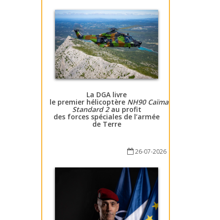
La DGA livre
le premier hélicoptère
NH90 Caïman
Standard 2
au profit
des forces spéciales de l’armée
de Terre
26-07-2026