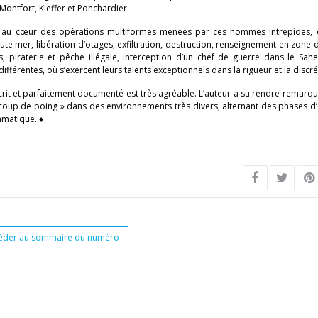
Montfort, Kieffer et Ponchardier.
t au cœur des opérations multiformes menées par ces hommes intrépides,
ute mer, libération d’otages, exfiltration, destruction, renseignement en zone 
s, piraterie et pêche illégale, interception d’un chef de guerre dans le Sahe
ifférentes, où s’exercent leurs talents exceptionnels dans la rigueur et la discré
écrit et parfaitement documenté est très agréable. L’auteur a su rendre remar
 coup de poing » dans des environnements très divers, alternant des phases d’
amatique. ♦
éder au sommaire du numéro