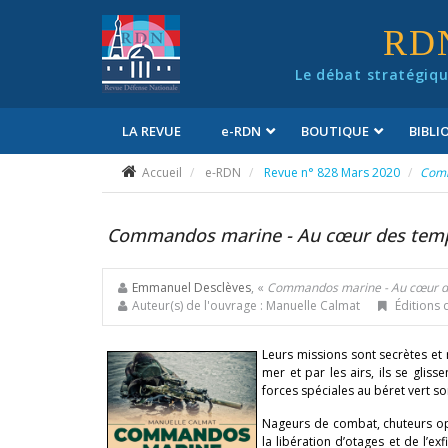
Panneau de gestion des cookies
RD
Le débat stratégiqu
LA REVUE
e
-RDN
BOUTIQUE
BIBL
Conditions générales de vente
Accueil
e-RDN
Revue n° 828 Mars 2020
Comm
Commandos marine - Au cœur des tem
Emmanuel Desclèves
, «
Commandos marine - Au cœur d
Auteur(s) de l'ouvrage : Manuelle Calmat
Éditions 
Leurs missions sont secrètes et r
mer et par les airs, ils se gli
forces spéciales au béret vert so
Nageurs de combat, chuteurs opér
la libération d’otages et de l’e