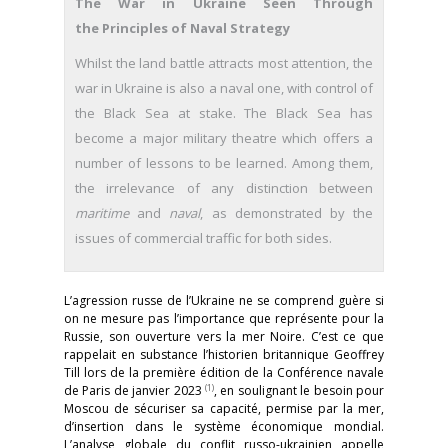
The War in Ukraine Seen Through
the Principles of Naval Strategy
Whilst the land battle attracts most attention, the
war in Ukraine is also a naval one, with control of
the Black Sea at stake. The Black Sea has
become a major military theatre which offers a
number of lessons to be learned. Among them,
the irrelevance of any distinction between
maritime
and
naval
, as demonstrated by the
issues of commercial traffic for both sides.
L’agression russe de l’Ukraine ne se comprend guère si
on ne mesure pas l’importance que représente pour la
Russie, son ouverture vers la mer Noire. C’est ce que
rappelait en substance l’historien britannique Geoffrey
Till lors de la première édition de la Conférence navale
(1)
de Paris de janvier 2023
, en soulignant le besoin pour
Moscou de sécuriser sa capacité, permise par la mer,
d’insertion dans le système économique mondial.
L’analyse globale du conflit russo-ukrainien appelle