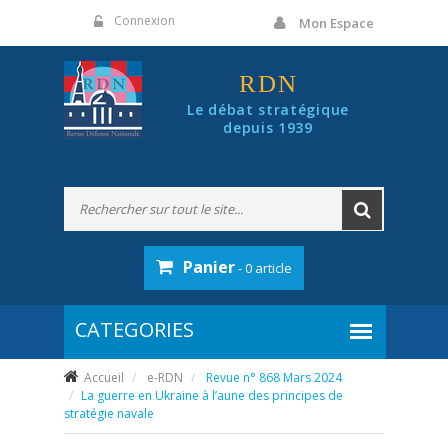
Panneau de gestion des cookies
Connexion
Mon Espace
RDN
Le débat stratégique
depuis 1939
Panier
- 0 article
Accueil
e-RDN
Revue n° 868 Mars 2024
La guerre en Ukraine à l’aune des principes de
stratégie navale