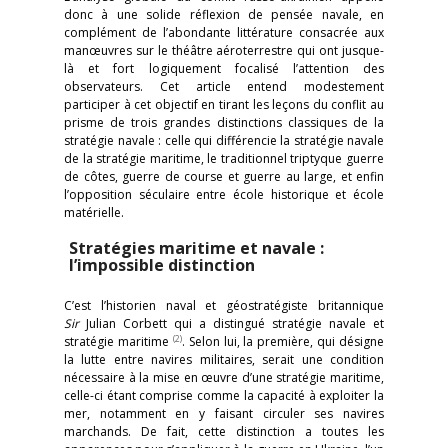
donc à une solide réflexion de pensée navale, en
complément de l’abondante littérature consacrée aux
manœuvres sur le théâtre aéroterrestre qui ont jusque-
là et fort logiquement focalisé l’attention des
observateurs. Cet article entend modestement
participer à cet objectif en tirant les leçons du conflit au
prisme de trois grandes distinctions classiques de la
stratégie navale : celle qui différencie la stratégie navale
de la stratégie maritime, le traditionnel triptyque guerre
de côtes, guerre de course et guerre au large, et enfin
l’opposition séculaire entre école historique et école
matérielle.
Stratégies maritime et navale :
l’impossible distinction
C’est l’historien naval et géostratégiste britannique
Sir
Julian Corbett qui a distingué stratégie navale et
(2)
stratégie maritime
. Selon lui, la première, qui désigne
la lutte entre navires militaires, serait une condition
nécessaire à la mise en œuvre d’une stratégie maritime,
celle-ci étant comprise comme la capacité à exploiter la
mer, notamment en y faisant circuler ses navires
marchands. De fait, cette distinction a toutes les