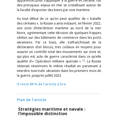
apparences pour s’appliquer à la guerre en Ukraine, l’un
des principaux enjeux en mer se cristallisant autour de
la faculté d’exporter des biens par voie maritime.
Au tout début de ce qu’on peut qualifier de « bataille
des céréales », la Russie a ainsi instauré, en février 2022,
une zone d’interdiction maritime au nord de la mer
Noire, agrémentant cette décision de quelques frappes
ciblées sur des bâtiments de commerce dans les ports
ukrainiens. Par ce biais, elle s’affranchissait de la
déclaration d’un blocus, très coûteux en moyens pour
assurer un contrôle total des mouvements sur zone et,
qui plus est, acte de guerre caractérisé dans ce qu’elle
(3)
qualifie d’« Opération militaire spéciale »
. La Russie
obtenait néanmoins le même résultat en parvenant à
interdire tout trafic ukrainien dans les premiers mois de
la guerre, jusqu’en juillet 2022.
Il reste 89 % de l'article à lire
Plan de l'article
Stratégies maritime et navale :
l’impossible distinction