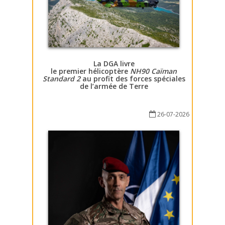
La DGA livre
le premier hélicoptère
NH90 Caïman
Standard 2
au profit des forces spéciales
de l’armée de Terre
26-07-2026