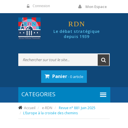
Panneau de gestion des cookies
Connexion
Mon Espace
RDN
Le débat stratégique
depuis 1939
Panier
- 0 article
Accueil
e-RDN
Revue n° 881 Juin 2025
L’Europe à la croisée des chemins