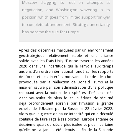
Moscow dragging its feet on attempts at
negotiation, and Washington wavering in its
position, which goes from limited support for Kyiv
to complete abandonment. Strategic uncertainty
has become the rule for Europe.
Après des décennies marquées par un environnement
géostratégique relativement stable et une alliance
solide avec les États-Unis, l’Europe traverse les années
2020 dans une incertitude qui la renvoie aux temps
anciens d’un ordre international fondé sur les rapports
de force et les intérêts mouvants. L’onde de choc
provoquée par la réélection de Donald Trump et la
mise en œuvre par son administration d’une politique
(1)
renouant avec la notion de « sphères d’influence »
vient bousculer de plein fouet un édifice de sécurité
déjà profondément ébranlé par l’invasion à grande
échelle de l’Ukraine par la Russie le 22 février 2022.
Alors que la guerre de haute intensité qui en a découlé
continue de faire rage à ses portes, l’Europe entame ce
deuxième quart de siècle plus isolée et plus incertaine
qu’elle ne l’a jamais été depuis la fin de la Seconde