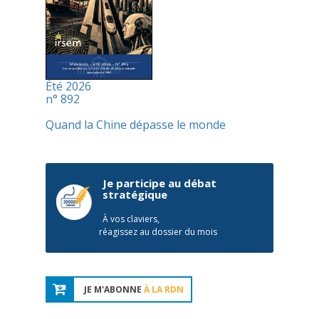
Été 2026
n° 892
Quand la Chine dépasse le monde
Je participe au débat
stratégique
À vos claviers,
réagissez au dossier du mois
JE M'ABONNE
À LA RDN