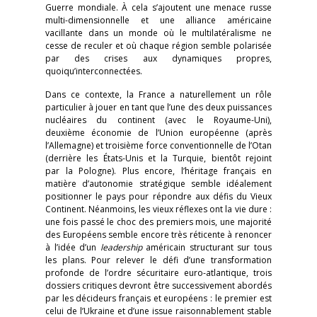
Guerre mondiale. À cela s’ajoutent une menace russe
multi-dimensionnelle et une alliance américaine
vacillante dans un monde où le multilatéralisme ne
cesse de reculer et où chaque région semble polarisée
par des crises aux dynamiques propres,
quoiqu’interconnectées.
Dans ce contexte, la France a naturellement un rôle
particulier à jouer en tant que l’une des deux puissances
nucléaires du continent (avec le Royaume-Uni),
deuxième économie de l’Union européenne (après
l’Allemagne) et troisième force conventionnelle de l’Otan
(derrière les États-Unis et la Turquie, bientôt rejoint
par la Pologne). Plus encore, l’héritage français en
matière d’autonomie stratégique semble idéalement
positionner le pays pour répondre aux défis du Vieux
Continent. Néanmoins, les vieux réflexes ont la vie dure :
une fois passé le choc des premiers mois, une majorité
des Européens semble encore très réticente à renoncer
à l’idée d’un
leadership
américain structurant sur tous
les plans. Pour relever le défi d’une transformation
profonde de l’ordre sécuritaire euro-atlantique, trois
dossiers critiques devront être successivement abordés
par les décideurs français et européens : le premier est
celui de l’Ukraine et d’une issue raisonnablement stable