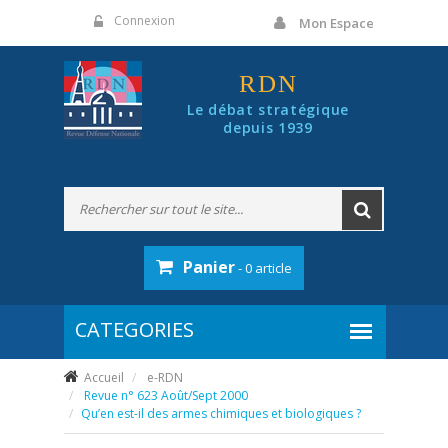
Panneau de gestion des cookies
Connexion
Mon Espace
RDN
Le débat stratégique
depuis 1939
Panier
- 0 article
Accueil
e-RDN
Revue n° 623 Août/Sept 2000
Qu’en est-il des armes chimiques et biologiques ?