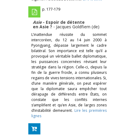
p. 177-179
Asie
- Espoir de détente
en Asie ?
-
Jacques Goldfiem (de)
L’inattendue réussite du sommet
intercoréen, du 12 au 14 juin 2000 à
Pyongyang, dépasse largement le cadre
bilatéral. Son importance est telle qu’il a
provoqué un véritable ballet diplomatique,
les puissances concernées révisant leur
stratégie dans la région. Celle-ci, depuis la
fin de la guerre froide, a connu plusieurs
regains de vives tensions internationales. Si,
d’une manière générale, on peut espérer
que la diplomatie saura empêcher tout
dérapage de différends entre États, on
constate que les conflits internes
s’amplifient et qu’en Asie, de larges zones
d’instabilité demeurent.
Lire les premières
lignes