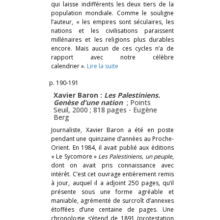
qui laisse indifférents les deux tiers de la
population mondiale. Comme le souligne
l’auteur, « les empires sont séculaires, les
nations et les civilisations paraissent
millénaires et les religions plus durables
encore. Mais aucun de ces cycles n’a de
rapport avec notre célèbre
calendrier ».
Lire la suite
p. 190-191
Xavier Baron :
Les Palestiniens.
Genèse d’une nation
; Points
Seuil, 2000 ; 818 pages -
Eugène
Berg
Journaliste, Xavier Baron a été en poste
pendant une quinzaine d’années au Proche-
Orient. En 1984, il avait publié aux éditions
« Le Sycomore »
Les Palestiniens, un peuple
,
dont on avait pris connaissance avec
intérêt. C’est cet ouvrage entièrement remis
à jour, auquel il a adjoint 250 pages, qu’il
présente sous une forme agréable et
maniable, agrémenté de surcroît d’annexes
étoffées d’une centaine de pages. Une
chronologie s’étend de 1891 (protestation