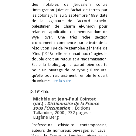
des notables de Jérusalem contre
l’immigration juive et l’achat de terres par
les colons juifs) au 5 septembre 1999, date
de la signature de l’accord israélo-
palestinien de Charm el-Cheikh pour
relancer l’application du mémorandum de
Wye River. Une très riche section
« document » commence par le texte de la
résolution 194 de l’Assemblée générale de
l’Onu (1948) : elle reconnaît aux réfugiés le
double droit au retour et à l’indemnisation.
Seule la bibliographie paraît bien courte
pour un ouvrage de ce type ; il est vrai
qu’elle pourrait aisément remplir le quart
du volume.
Lire la suite
p. 191-192
Michèle et Jean-Paul Cointet
(dir.) :
Dictionnaire de la France
sous l’Occupation
; Éditions
Tallandier, 2000 ; 732 pages -
Eugène Berg
Professeurs d’histoire contemporaine,
auteurs de nombreux ouvrages sur Laval,
Vichy, la France à Londres, Vichy et le