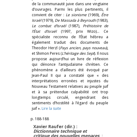
de la communauté juive dans une vingtaine
d’ouvrages. Parmi les plus pertinents, il
convient de citer :
Le sionisme
(1969),
Être
Israël
(1979),
De Massada à Beyrouth
(1983),
Le combat d’Israël
(1987),
Préhistoire de
l’État d’Israël
(1997, prix Wizo)… Ce
spécialiste reconnu de l’État hébreu a
également traduit des documents de
Theodor Herzl (
Pays ancien, pays nouveau
),
et Shimon Peres (
L’héritage des Sept
). Il nous
propose aujourd’hui un livre de réflexion
qui dénonce l’antijudaïsme chrétien. Ce
phénomène a d’ailleurs été évoqué par
Jean-Paul II qui a constaté que « des
interprétations erronées et injustes du
Nouveau Testament relatives au peuple juif
et à sa prétendue culpabilité ont trop
longtemps circulé, engendrant des
sentiments d’hostilité à l’égard du peuple
juif ».
Lire la suite
p. 188-188
Xavier Raufer (dir.) :
Dictionnaire technique et
critique des nouvelles menaces
;