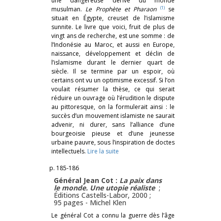
une dangereuse dérive du monde
(1)
musulman.
Le Prophète et Pharaon
se
situait en Égypte, creuset de l’islamisme
sunnite. Le livre que voici, fruit de plus de
vingt ans de recherche, est une somme : de
l’Indonésie au Maroc, et aussi en Europe,
naissance, développement et déclin de
l’islamisme durant le dernier quart de
siècle. Il se termine par un espoir, où
certains ont vu un optimisme excessif. Si l’on
voulait résumer la thèse, ce qui serait
réduire un ouvrage où l’érudition le dispute
au pittoresque, on la formulerait ainsi : le
succès d’un mouvement islamiste ne saurait
advenir, ni durer, sans l’alliance d’une
bourgeoisie pieuse et d’une jeunesse
urbaine pauvre, sous l’inspiration de doctes
intellectuels.
Lire la suite
p. 185-186
Général Jean Cot :
La paix dans
le monde. Une utopie réaliste
;
Éditions Castells-Labor, 2000 ;
95 pages -
Michel Klen
Le général Cot a connu la guerre dès l’âge