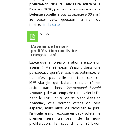
pourra-t-on dire du nucléaire militaire à
l’horizon 2030, par ce que le ministère de la
Défense appelle le
plan prospectif à 30 ans
?
Se poser cette question n’a rien de
factice.
Lire la suite
p. 5-6
L’avenir de la non-
prolifération nucléaire
-
François Géré
Est-ce que la non-prolifération a encore un
avenir ? Ma réflexion s’inscrit dans une
perspective qui n’est pas très optimiste, et
qui n’est pas celle en tout cas de
me
M
Albright, qui déclarait dans un récent
article paru dans l’
International Herald
Tribune
qu’il était temps de renouveler la foi
dans le TNP ; or si l’on se place dans ce
domaine, cela permet certes de tout
espérer, mais aussi de redouter le pire.
J’articulerai mon exposé en deux volets : le
premier sera un bilan de la non-
prolifération, le second une réflexion