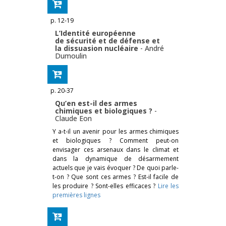
p. 12-19
L’Identité européenne
de sécurité et de défense et
la dissuasion nucléaire
-
André
Dumoulin
p. 20-37
Qu’en est-il des armes
chimiques et biologiques ?
-
Claude Eon
Y a-t-il un avenir pour les armes chimiques
et biologiques ? Comment peut-on
envisager ces arsenaux dans le climat et
dans la dynamique de désarmement
actuels que je vais évoquer ? De quoi parle-
t-on ? Que sont ces armes ? Est-il facile de
les produire ? Sont-elles efficaces ?
Lire les
premières lignes