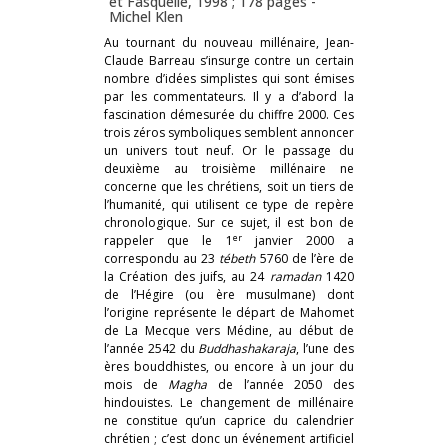
et Fasquelle, 1998 ; 178 pages -
Michel Klen
Au tournant du nouveau millénaire, Jean-
Claude Barreau s’insurge contre un certain
nombre d’idées simplistes qui sont émises
par les commentateurs. Il y a d’abord la
fascination démesurée du chiffre 2000. Ces
trois zéros symboliques semblent annoncer
un univers tout neuf. Or le passage du
deuxième au troisième millénaire ne
concerne que les chrétiens, soit un tiers de
l’humanité, qui utilisent ce type de repère
chronologique. Sur ce sujet, il est bon de
er
rappeler que le 1
janvier 2000 a
correspondu au 23
tébeth
5760 de l’ère de
la Création des juifs, au 24
ramadan
1420
de l’Hégire (ou ère musulmane) dont
l’origine représente le départ de Mahomet
de La Mecque vers Médine, au début de
l’année 2542 du
Buddhashakaraja
, l’une des
ères bouddhistes, ou encore à un jour du
mois de
Magha
de l’année 2050 des
hindouistes. Le changement de millénaire
ne constitue qu’un caprice du calendrier
chrétien ; c’est donc un événement artificiel