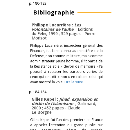
p. 180-183
Bibliographie
Philippe Lacarrière :
Les
volontaires de l’aube
; Éditions
du Félin, 1999 ; 329 pages -
Pierre
Morisot
Philippe Lacarrière, inspecteur général des
Finances, fut bien connu au ministère de la
Défense, non comme militaire, mais comme
administrateur. Jeune homme, il fit partie de
la Résistance et le « devoir de mémoire » l’a
poussé à retracer les parcours variés de
ceux qui ont dit « non » en ralliant celui qui
avait montré la voie.
Lire la suite
p. 184-184
Gilles Kepel :
Jihad, expansion et
déclin de l’islamisme
; Gallimard,
2000 ; 452 pages -
Claude
Le Borgne
Gilles Kepel fut l’un des premiers en France
à appeler l’attention du grand public sur