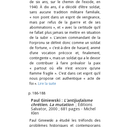
de six ans, sur le chemin de l’exode, en
1940. À dix ans, il a décidé d’être soldat,
sans aucune tradition militaire familiale,
« non point dans un esprit de vengeance,
mais par refus de la guerre et de ses
abominations », et « avec la certitude qu’il
ne fallait plus jamais se mettre en situation
de la subir ». L’ancien commandant de la
Forpronu se définit donc comme un soldat
de fortune, « c’est-à-dire de hasard, animé
d’une vocation précoce et, finalement,
contingente », mais un soldat qui a le devoir
de contribuer à faire prévaloir la paix
« partout où elle n’est encore qu’une
flamme fragile ». C’est dans cet esprit qu’il
nous propose cet authentique « acte de
foi ».
Lire la suite
p. 186-188
Paul Giniewski :
L’antijudaïsme
chrétien. La mutation
; Éditions
Salvator, 2000 ; 681 pages -
Michel
Klen
Paul Giniewski a étudié les tréfonds des
problèmes historiques et contemporains