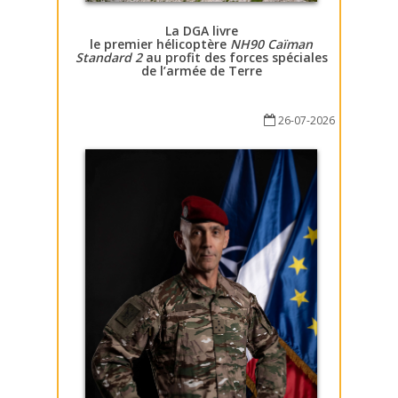
La DGA livre
le premier hélicoptère
NH90 Caïman
Standard 2
au profit des forces spéciales
de l’armée de Terre
26-07-2026