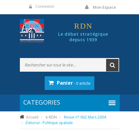
Panneau de gestion des cookies
Connexion
Mon Espace
RDN
Le débat stratégique
depuis 1939
Panier
- 0 article
Accueil
e-RDN
Revue n° 662 Mars 2004
Éditorial
- Politique spatiale