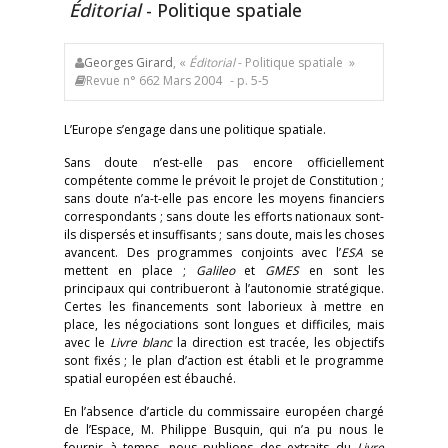
Éditorial
- Politique spatiale
Georges Girard
, «
Éditorial
- Politique spatiale »
Revue n° 662 Mars 2004
- p. 5-5
L’Europe s’engage dans une politique spatiale.
Sans doute n’est-elle pas encore officiellement
compétente comme le prévoit le projet de Constitution ;
sans doute n’a-t-elle pas encore les moyens financiers
correspondants ; sans doute les efforts nationaux sont-
ils dispersés et insuffisants ; sans doute, mais les choses
avancent. Des programmes conjoints avec l’
ESA
se
mettent en place ;
Galileo
et
GMES
en sont les
principaux qui contribueront à l’autonomie stratégique.
Certes les financements sont laborieux à mettre en
place, les négociations sont longues et difficiles, mais
avec le
Livre blanc
la direction est tracée, les objectifs
sont fixés ; le plan d’action est établi et le programme
spatial européen est ébauché.
En l’absence d’article du commissaire européen chargé
de l’Espace, M. Philippe Busquin, qui n’a pu nous le
fournir à temps, nous publions des extraits du
Livre