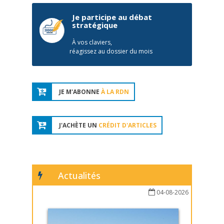
Je participe au débat
stratégique
À vos claviers,
réagissez au dossier du mois
JE M'ABONNE
À LA RDN
J'ACHÈTE UN
CRÉDIT D'ARTICLES
Actualités
04-08-2026