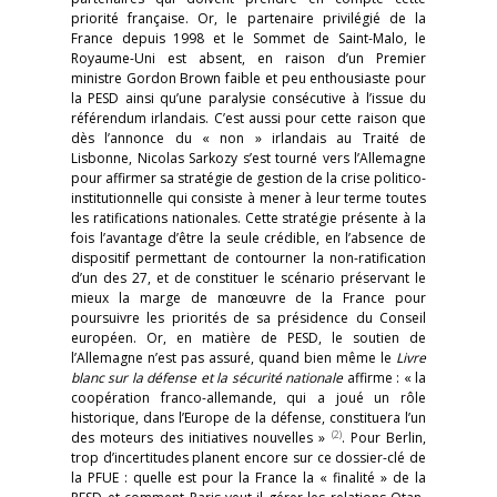
priorité française. Or, le partenaire privilégié de la
France depuis 1998 et le Sommet de Saint-Malo, le
Royaume-Uni est absent, en raison d’un Premier
ministre Gordon Brown faible et peu enthousiaste pour
la PESD ainsi qu’une paralysie consécutive à l’issue du
référendum irlandais. C’est aussi pour cette raison que
dès l’annonce du « non » irlandais au Traité de
Lisbonne, Nicolas Sarkozy s’est tourné vers l’Allemagne
pour affirmer sa stratégie de gestion de la crise politico-
institutionnelle qui consiste à mener à leur terme toutes
les ratifications nationales. Cette stratégie présente à la
fois l’avantage d’être la seule crédible, en l’absence de
dispositif permettant de contourner la non-ratification
d’un des 27, et de constituer le scénario préservant le
mieux la marge de manœuvre de la France pour
poursuivre les priorités de sa présidence du Conseil
européen. Or, en matière de PESD, le soutien de
l’Allemagne n’est pas assuré, quand bien même le
Livre
blanc sur la défense et la sécurité nationale
affirme : « la
coopération franco-allemande, qui a joué un rôle
historique, dans l’Europe de la défense, constituera l’un
(2)
des moteurs des initiatives nouvelles »
. Pour Berlin,
trop d’incertitudes planent encore sur ce dossier-clé de
la PFUE : quelle est pour la France la « finalité » de la