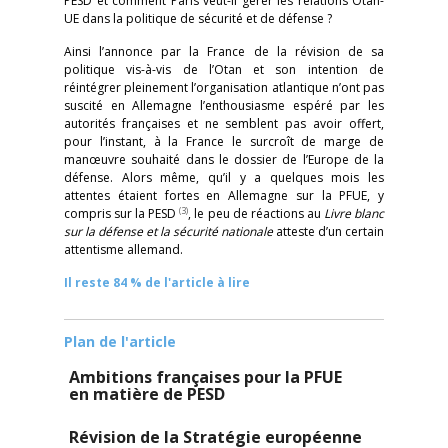
PESD et comment Paris veut-il gérer les relations Otan-
UE dans la politique de sécurité et de défense ?
Ainsi l’annonce par la France de la révision de sa
politique vis-à-vis de l’Otan et son intention de
réintégrer pleinement l’organisation atlantique n’ont pas
suscité en Allemagne l’enthousiasme espéré par les
autorités françaises et ne semblent pas avoir offert,
pour l’instant, à la France le surcroît de marge de
manœuvre souhaité dans le dossier de l’Europe de la
défense. Alors même, qu’il y a quelques mois les
attentes étaient fortes en Allemagne sur la PFUE, y
(3)
compris sur la PESD
, le peu de réactions au
Livre blanc
sur la défense et la sécurité nationale
atteste d’un certain
attentisme allemand.
Il reste 84 % de l'article à lire
Plan de l'article
Ambitions françaises pour la PFUE
en matière de PESD
Révision de la Stratégie européenne