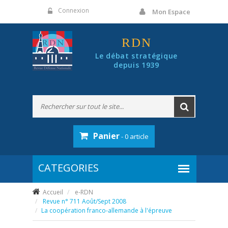
Panneau de gestion des cookies
Connexion
Mon Espace
RDN
Le débat stratégique
depuis 1939
Panier
- 0 article
Accueil
e-RDN
Revue n° 711 Août/Sept 2008
La coopération franco-allemande à l'épreuve