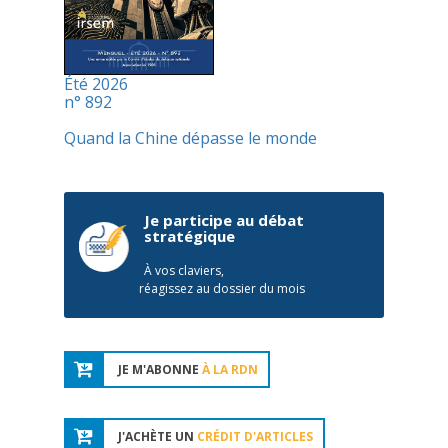
Été 2026
n° 892
Quand la Chine dépasse le monde
Je participe au débat
stratégique
À vos claviers,
réagissez au dossier du mois
JE M'ABONNE
À LA RDN
J'ACHÈTE UN
CRÉDIT D'ARTICLES