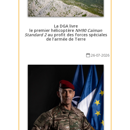
La DGA livre
le premier hélicoptère
NH90 Caïman
Standard 2
au profit des forces spéciales
de l’armée de Terre
26-07-2026