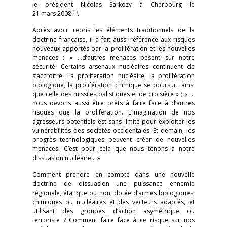
le président Nicolas Sarkozy à Cherbourg le
(1)
21 mars 2008
.
Après avoir repris les éléments traditionnels de la
doctrine française, il a fait aussi référence aux risques
nouveaux apportés par la prolifération et les nouvelles
menaces : « …d’autres menaces pèsent sur notre
sécurité. Certains arsenaux nucléaires continuent de
s’accroître. La prolifération nucléaire, la prolifération
biologique, la prolifération chimique se poursuit, ainsi
que celle des missiles balistiques et de croisière » ; « …
nous devons aussi être prêts à faire face à d’autres
risques que la prolifération. L’imagination de nos
agresseurs potentiels est sans limite pour exploiter les
vulnérabilités des sociétés occidentales. Et demain, les
progrès technologiques peuvent créer de nouvelles
menaces. C’est pour cela que nous tenons à notre
dissuasion nucléaire… ».
Comment prendre en compte dans une nouvelle
doctrine de dissuasion une puissance ennemie
régionale, étatique ou non, dotée d’armes biologiques,
chimiques ou nucléaires et des vecteurs adaptés, et
utilisant des groupes d’action asymétrique ou
terroriste ? Comment faire face à ce risque sur nos