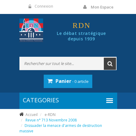
Panneau de gestion des cookies
Connexion
Mon Espace
RDN
Le débat stratégique
depuis 1939
Panier
- 0 article
Accueil
e-RDN
Revue n° 713 Novembre 2008
Dissuader la menace d'armes de destruction
massive