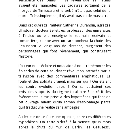
sensibilité des foules ! Il se révéla que les médias
avaient été manipulés. Les cadavres sortaient de la
morgue de Timisoara et le bébé n’était pas celui de la
morte. Très simplement, il n’y avait pas eu de massacre.
Dans cet ouvrage, l’auteur Catherine Durandin, agrégée
d’histoire, docteur ès-lettres, professeur des universités
à l’Inalco où elle enseigne le roumain, écrivain et
romancière, campe avec un rare bonheur la chute des
Ceausescu. À vingt ans de distance, surgissent des
personnages qui font l’événement, qui construisent
l’histoire.
L’auteur nous éclaire et nous aide à nous remémorer les
épisodes de cette soi-disant révolution, retracée par la
télévision avec des commentaires emphatiques. La
foule et des soldats tiraient, mais sur qui ? Qui étaient
les contre-révolutionnaires ? Où se cachaient ces
invisibles supports du régime totalitaire ? Le récit des
événements laisse prise à des hypothèses qui font de
cet ouvrage mieux qu’un roman d’espionnage parce
qu’il traduit une réalité sans ambages.
Au lecteur de se faire une opinion, entre ces différentes
hypothèses. On reste sidéré à la pensée qu’un mois
après la chute du mur de Berlin, les Ceausescu