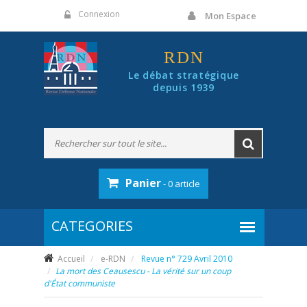
Panneau de gestion des cookies
Connexion
Mon Espace
RDN
Le débat stratégique
depuis 1939
Panier
- 0 article
Accueil
e-RDN
Revue n° 729 Avril 2010
La mort des Ceausescu - La vérité sur un coup
d'État communiste