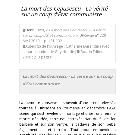
La mort des Ceausescu - La vérité
sur un coup d'État communiste
Henri Paris
, «
La mort des Ceausescu - La vérité
sur un coup d'État communiste
»
Revue n° 729
Avril 2010
- p. 131-132
Auteur(s) de l'ouvrage : Catherine Durandin (avec
la participation de Guy Hoedts)
Bourin Éditeur,
2009 ; 213 pages
La mort des Ceausescu - La vérité sur un coup
d'État communiste
La mémoire conserve le souvenir d’une scène télévisée
tournée à Timisoara en Roumanie en décembre 1989,
scène qui s’est révélée un montage éhonté : une femme
morte dénudée, terreuse, entravée par du fil de fer
barbelé et sur son ventre, le cadavre de son bébé
également nu et terreux. Tout pour émouvoir la