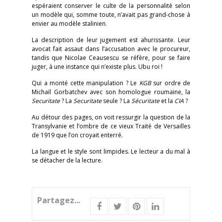
espéraient conserver le culte de la personnalité selon
un modèle qui, somme toute, n’avait pas grand-chose à
envier au modèle stalinien.
La description de leur jugement est ahurissante. Leur
avocat fait assaut dans l’accusation avec le procureur,
tandis que Nicolae Ceausescu se réfère, pour se faire
juger, à une instance qui n’existe plus. Ubu roi !
Qui a monté cette manipulation ? Le
KGB
sur ordre de
Michaïl Gorbatchev avec son homologue roumaine, la
Securitate
? La
Securitate
seule ? La
Sécuritate
et la
CIA
?
Au détour des pages, on voit ressurgir la question de la
Transylvanie et l’ombre de ce vieux Traité de Versailles
de 1919 que l’on croyait enterré.
La langue et le style sont limpides. Le lecteur a du mal à
se détacher de la lecture.
Partagez...