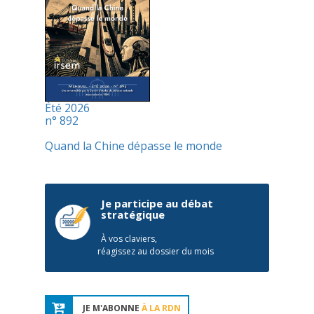
Été 2026
n° 892
Quand la Chine dépasse le monde
Je participe au débat
stratégique
À vos claviers,
réagissez au dossier du mois
JE M'ABONNE
À LA RDN