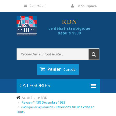
Panneau de gestion des cookies
Connexion
Mon Espace
RDN
Le débat stratégique
depuis 1939
Panier
- 0 article
Accueil
e-RDN
Revue n° 438 Décembre 1983
Politique et diplomatie
- Réflexions sur une crise en
cours