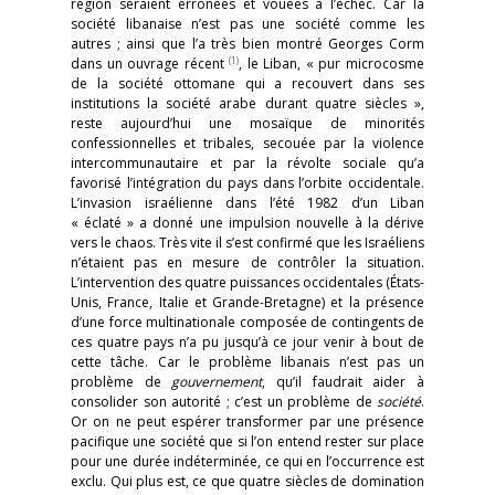
région seraient erronées et vouées à l’échec. Car la
société libanaise n’est pas une société comme les
autres ; ainsi que l’a très bien montré Georges Corm
(1)
dans un ouvrage récent
, le Liban, « pur microcosme
de la société ottomane qui a recouvert dans ses
institutions la société arabe durant quatre siècles »,
reste aujourd’hui une mosaïque de minorités
confessionnelles et tribales, secouée par la violence
intercommunautaire et par la révolte sociale qu’a
favorisé l’intégration du pays dans l’orbite occidentale.
L’invasion israélienne dans l’été 1982 d’un Liban
« éclaté » a donné une impulsion nouvelle à la dérive
vers le chaos. Très vite il s’est confirmé que les Israéliens
n’étaient pas en mesure de contrôler la situation.
L’intervention des quatre puissances occidentales (États-
Unis, France, Italie et Grande-Bretagne) et la présence
d’une force multinationale composée de contingents de
ces quatre pays n’a pu jusqu’à ce jour venir à bout de
cette tâche. Car le problème libanais n’est pas un
problème de
gouvernement
, qu’il faudrait aider à
consolider son autorité ; c’est un problème de
société
.
Or on ne peut espérer transformer par une présence
pacifique une société que si l’on entend rester sur place
pour une durée indéterminée, ce qui en l’occurrence est
exclu. Qui plus est, ce que quatre siècles de domination