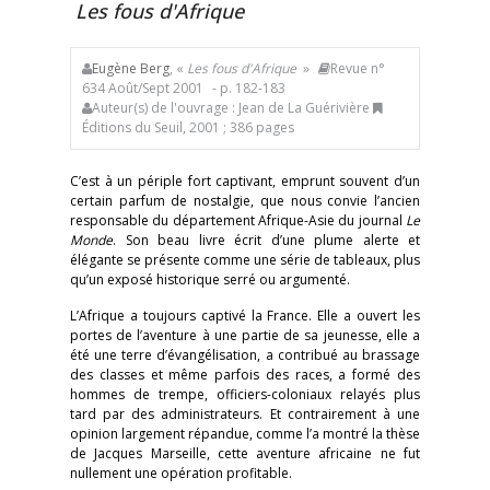
Les fous d'Afrique
Eugène Berg
, «
Les fous d'Afrique
»
Revue n°
634 Août/Sept 2001
- p. 182-183
Auteur(s) de l'ouvrage : Jean de La Guérivière
Éditions du Seuil, 2001 ; 386 pages
C’est à un périple fort captivant, emprunt souvent d’un
certain parfum de nostalgie, que nous convie l’ancien
responsable du département Afrique-Asie du journal
Le
Monde
. Son beau livre écrit d’une plume alerte et
élégante se présente comme une série de tableaux, plus
qu’un exposé historique serré ou argumenté.
L’Afrique a toujours captivé la France. Elle a ouvert les
portes de l’aventure à une partie de sa jeunesse, elle a
été une terre d’évangélisation, a contribué au brassage
des classes et même parfois des races, a formé des
hommes de trempe, officiers-coloniaux relayés plus
tard par des administrateurs. Et contrairement à une
opinion largement répandue, comme l’a montré la thèse
de Jacques Marseille, cette aventure africaine ne fut
nullement une opération profitable.