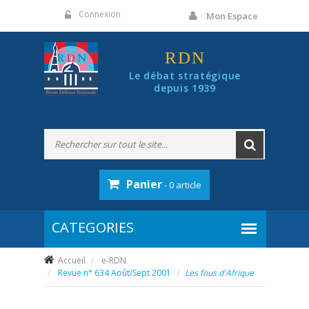
Panneau de gestion des cookies
Connexion
Mon Espace
RDN
Le débat stratégique
depuis 1939
Panier
- 0 article
Accueil
e-RDN
Revue n° 634 Août/Sept 2001
Les fous d'Afrique