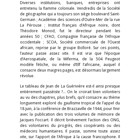
Diverses institutions, banques, entreprises ont
entretenu la flamme coloniale. Vendredis de la Société
de géographie qui a toujours son siège boulevard Saint-
Germain ; Académie des sciences d’Outre-Mer de la rue
La Pérouse ; Institut français d’Afrique noire, dont
Théodore Monod, fut le directeur pendant les
années 50 ; CFAO, Compagnie française de l’Afrique
occidentale ; SCOA, Société commerciale de l’Ouest
africain, reprise par le groupe Bolloré. Sur ces points,
l’auteur passe assez vite. Il est vrai que l’époque
d’Aerospatiale, de la Miferma, de la 504 Peugeot
modèle fétiche, ou même d’Elf l’africaine, auquel il
consacre deux maigres pages, est désormais largement
révolue.
Le tableau de Jean de La Guérivière est-il ainsi presque
entièrement passéiste ?… On le croirait bien volontiers
au vu des chapitres, plus brefs, qu’il consacre au thème
longuement exploré du gaullisme tropical de l’appel du
18 juin, à la conférence de Brazzaville de 1944, pour finir
avec la publication des trois volumes de mémoire de
Jacques Foccart. Il décrit brièvement l’action des ONG,
des volontaires du progrès, des coopérants ou des
médecins humanitaires. Il passe, somme toute assez
vite, sur l’apport de l’Afrique à la cause francophone. Il