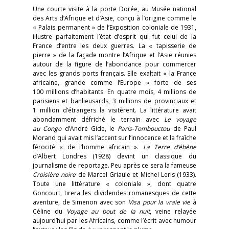
Une courte visite à la porte Dorée, au Musée national
des Arts d’Afrique et d’Asie, conçu à l’origine comme le
« Palais permanent » de l’Exposition coloniale de 1931,
illustre parfaitement l’état d’esprit qui fut celui de la
France d’entre les deux guerres. La « tapisserie de
pierre » de la façade montre l’Afrique et l’Asie réunies
autour de la figure de l’abondance pour commercer
avec les grands ports français. Elle exaltait « la France
africaine, grande comme l’Europe » forte de ses
100 millions d’habitants. En quatre mois, 4 millions de
parisiens et banlieusards, 3 millions de provinciaux et
1 million d’étrangers la visitèrent. La littérature avait
abondamment défriché le terrain avec
Le voyage
au Congo
d’André Gide, le
Paris-Tombouctou
de Paul
Morand qui avait mis l’accent sur l’innocence et la fraîche
férocité « de l’homme africain ».
La Terre d’ébène
d’Albert Londres (1928) devint un classique du
journalisme de reportage. Peu après ce sera la fameuse
Croisière noire
de Marcel Griaule et Michel Leris (1933).
Toute une littérature « coloniale », dont quatre
Goncourt, tirera les dividendes romanesques de cette
aventure, de Simenon avec son
Visa pour la vraie vie
à
Céline du
Voyage au bout de la nuit
, veine relayée
aujourd’hui par les Africains, comme l’écrit avec humour