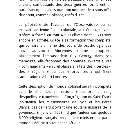
anciens combattants des deux guerres formèrent un
parti francophile alors que bon nombre de « sous-off »
devinrent, comme Bokassa, chefs d’État.
La pépinière de l’avenue de l’Observatoire où se
trouvait l’ancienne école coloniale, la « Colo », devenu
l’Enfom a formé en tout 4 500 élèves dont 1 800 sont
encore en activité. Grâce à sa formation très complète,
qui comprenait même des cours de psychologie des
fauves au zoo de Vincennes, comme le rapporte
plaisamment l’ambassadeur Guy Georgy, dans ses
mémoires, elle façonnait des hommes universels, ces
« commandants » en civil placés à la tête des « cercles »,
des « régions » ou des « provinces » qui firent
l’admiration d’Albert Londres.
Cette description du monde colonial serait incomplète
sans le rôle des « missions » au premier rang
desquelles se trouvèrent la Congrégation du Saint-Esprit
(spiritains), les missionnaires de Lyon et les Pères
Blancs, ces deniers portant une soutane inspirée de la
gandoura
. En janvier 1998 indique l’auteur sur quelque
6 900 religieux français exerçant leur ministère de par le
monde 2 680 se trouvaient en Afrique.