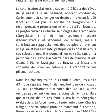
l’auteur : les fils de
boy
prennent la plume.
La colonisation d’ailleurs a souvent été liée à des rêves
de jeunesse. Fils de bagnard, apprenti cordonnier,
Caillé, entendait se venger du destin en relevant le défi
lancé en 1824 par la société de géographie qui
récompensait le premier qui se rendrait à Tombouctou.
Le polytechnicien Faidherbe se plongea dans l’ambiance
sénégalaise. Il y fit non seulement œuvre
d’administrateur et d’homme de science, mais il
contribua au rapprochement des peuples en prenant
une jeune et belle amante, pratique qu’il conseilla à tous
ses subordonnés. Elle donna d’heureux résultats en la
personne de Gaston Bachelard, père de Maurice Béjart.
Quant à Pierre Savorgnan de Brazza qui laissa une
copieuse
Au cœur de l’Afrique
il fit d’abord œuvre
philanthropique.
Dans les statistiques de la Grande Guerre, les Noirs
d’Afrique représentent finalement fort peu de choses :
160 000 combattants aux côtés des 300 000 autres
recrues provenant des quatre coins de l’empire. Mais
que n’a-t-on dit de ces fameux tirailleurs sénégalais
exaltés dans
La force noire
du lieutenant-colonel Charles
Mangin, ancien compagnon de Marchand à Fachoda,
l’homme qui reprit le fort de Douaumont en 1916 ! Ces