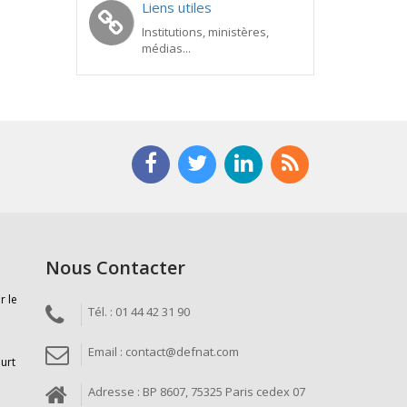
Liens utiles
Institutions, ministères,
médias...
Nous Contacter
r le
Tél. : 01 44 42 31 90
Email : contact@defnat.com
ourt
Adresse : BP 8607, 75325 Paris cedex 07