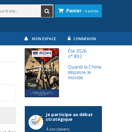
Panier
- 0 article
MON ESPACE
CONNEXION
Été 2026
n° 892
Quand la Chine
dépasse le
monde
Je participe au débat
stratégique
À vos claviers,