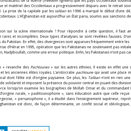
ombattants de la liberté (
freedom fighters
) que les pays occidentaux soutena
que et matériel des Occidentaux a progressivement disparu avec le retrait sov
. La prise de la capitale par les
taliban
en 1996 a marqué le début d’une dé
identaux. L’Afghanistan est aujourd’hui un État paria, soumis aux sanctions d
tion sur la scène internationale ? Pour répondre à cette question, il faut a
 rares et incomplètes. Deux types d’analyses se sont révélées fausses. D’une
s du Pakistan. En effet, des divergences sont apparues fréquemment entre les
rise d’Hérat en 1995, opération que les Pakistanais ne soutenaient pas initia
, Nadjiboullah, comme une erreur politique. Enfin, les Pakistanais n’ont pas ca
 « revanche des
Pachtounes
» sur les autres ethnies. Il existe en effet une 
t les anciennes élites royales. L’aristocratie
pachtoune
qui avait une place i
cal dont l’élite est d’origine paysanne. De plus, les
Taliban
n’ont en rien une
 de solidarité et imposent la présence du pouvoir central en jouant des division
 force lorsqu’on examine les biographies de Mollah Omar et du commandant
 d’origine rurale, « pashtounophone », sans éducation autre que celle reçue
rgeoise, « persanophone », il a étudié dans l’enseignement supérieur, repré
fghanistan est donc, de façon déterminante, un conflit social et idéologique