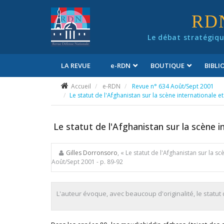
Panneau de gestion des cookies
RD
Le débat stratégiqu
LA REVUE
e
-RDN
BOUTIQUE
BIBL
Conditions générales de vente
Accueil
e-RDN
Revue n° 634 Août/Sept 2001
Le statut de l'Afghanistan sur la scène internationale et
Le statut de l'Afghanistan sur la scène i
Gilles Dorronsoro
, « Le statut de l'Afghanistan sur la s
Août/Sept 2001
- p. 89-92
L'auteur évoque, avec beaucoup d'originalité, le statut d