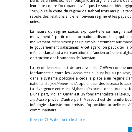
Dans les années 80, les moudjahiddin afghans étaient des c
leur lutte contre l’occupant soviétique. Le soutien idéologi
1989, puis la chute du régime de Kaboul trois ans plus tard
rapide des relations entre le nouveau régime et les pays occ
unies.
La nature du régime
taliban
explique-t-elle sa marginalisa
mouvement à partir des informations disponibles, qui sont
mouvement
taliban
n’est pas un simple instrument aux main
le gouvernement pakistanais. À cet égard, on peut citer la p
même, Islamabad a vu l’exécution de l’ancien président afghan
destruction des bouddhas de Bamyian.
La seconde erreur est de percevoir les
Taliban
comme une
fondamentale entre les
Pachtounes
aujourd’hui au pouvoir, e
dans le système politique a cédé la place à un régime cléri
nationaliste
pachtoune
. Ils s’appuient sur des réseaux locaux
La divergence entre les Afghans s’exprime dans toute sa
D’une part, Mollah Omar est un fondamentaliste religieux,
madrassa
privée. D’autre part, Massoud est de famille bou
idéologie islamiste moderniste. L’opposition actuelle en A
communautaire.
Il reste 71 % de l'article à lire