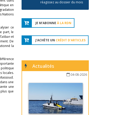
ient dans
réagissez au dossier du mois
iétique en
gradation
es Nations
JE M'ABONNE
À LA RDN
nalyser ce
 part, le
Taliban
et
J'ACHÈTE UN
CRÉDIT D'ARTICLES
lement. De
utionné la
différence
mportante
Actualités
 politique
s locales.
04-08-2026
 Massoud.
 dans une
sente une
, plus que