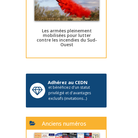
Les armées pleinement
mobilisées pour lutter
contre les incendies du Sud-
Ouest
Adhérez au CEDN
et bénéficiez d'un statut
privilégié et d'avantages
exclusifs (invitations...)
Anciens numéros