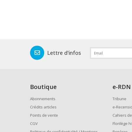
Lettre d'infos
Boutique
e
-RDN
Abonnements
Tribune
Crédits articles
e-Recensi
Points de vente
Cahiers de
CGV
Florilège h
Politique de confidentialité / Mentions
Repères