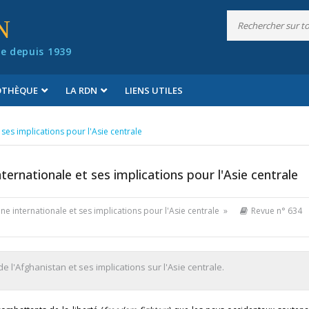
N
e depuis 1939
IOTHÈQUE
LA RDN
LIENS UTILES
 ses implications pour l'Asie centrale
nternationale et ses implications pour l'Asie centrale
cène internationale et ses implications pour l'Asie centrale »
Revue n° 634
e l'Afghanistan et ses implications sur l'Asie centrale.