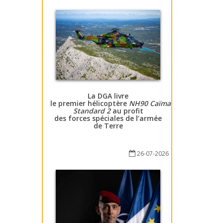
La DGA livre
le premier hélicoptère
NH90 Caïman
Standard 2
au profit
des forces spéciales de l’armée
de Terre
26-07-2026