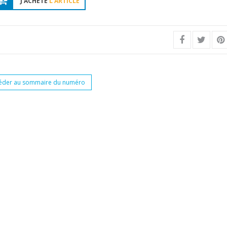
J'ACHÈTE
L'ARTICLE
éder au sommaire du numéro