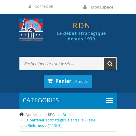
Panneau de gestion des cookies
Connexion
Mon Espace
RDN
Le débat stratégique
depuis 1939
Panier
- 0 article
Accueil
e-RDN
Articles
Le partenariat stratégique entre la Russie
et la Biélorussie (T 1363)