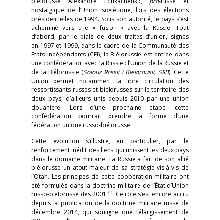
biélorusse Alexandre Loukachenko,
pro
-russe et
nostalgique de l’Union soviétique, lors des élections
présidentielles de 1994. Sous son autorité, le pays s’est
acheminé vers une « fusion » avec la Russie. Tout
d’abord, par le biais de deux traités d’union, signés
en 1997 et 1999, dans le cadre de la Communauté des
États indépendants (CEI), la Biélorussie est entrée dans
une confédération avec la Russie : l’Union de la Russie et
de la Biélorussie (
Soiouz Rossii i Bielorousii, SRB
). Cette
Union permet notamment la libre circulation des
ressortissants russes et biélorusses sur le territoire des
deux pays, d’ailleurs unis depuis 2010 par une union
douanière. Lors d’une prochaine étape, cette
confédération pourrait prendre la forme d’une
fédération unique russo-biélorusse.
Cette évolution s’illustre, en particulier, par le
renforcement inédit des liens qui unissent les deux pays
dans le domaine militaire. La Russie a fait de son allié
biélorusse un atout majeur de sa stratégie vis-à-vis de
l’Otan. Les principes de cette coopération militaire ont
été formulés dans la doctrine militaire de l’État d’Union
(1)
russo-biélorusse dès 2001
. Ce rôle s’est encore accru
depuis la publication de la doctrine militaire russe de
décembre 2014, qui souligne que l’élargissement de