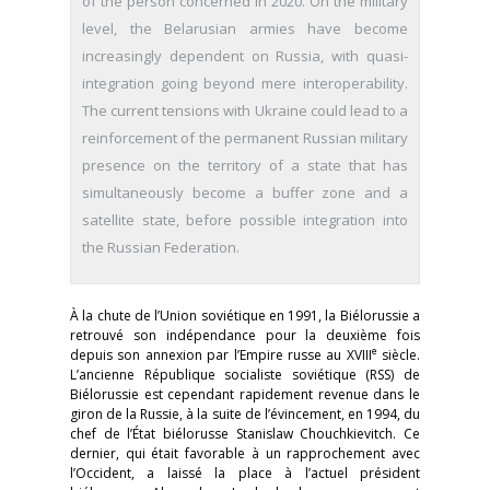
of the person concerned in 2020. On the military
level, the Belarusian armies have become
increasingly dependent on Russia, with quasi-
integration going beyond mere interoperability.
The current tensions with Ukraine could lead to a
reinforcement of the permanent Russian military
presence on the territory of a state that has
simultaneously become a buffer zone and a
satellite state, before possible integration into
the Russian Federation.
À la chute de l’Union soviétique en 1991, la Biélorussie a
retrouvé son indépendance pour la deuxième fois
e
depuis son annexion par l’Empire russe au XVIII
siècle.
L’ancienne République socialiste soviétique (RSS) de
Biélorussie est cependant rapidement revenue dans le
giron de la Russie, à la suite de l’évincement, en 1994, du
chef de l’État biélorusse Stanislaw Chouchkievitch. Ce
dernier, qui était favorable à un rapprochement avec
l’Occident, a laissé la place à l’actuel président