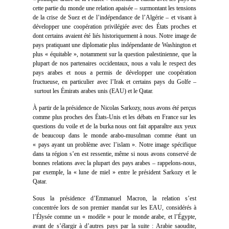
cette partie du monde une relation apaisée – surmontant les tensions
de la crise de Suez et de l’indépendance de l’Algérie – et visant à
développer une coopération privilégiée avec des États proches et
dont certains avaient été liés historiquement à nous. Notre image de
pays pratiquant une diplomatie plus indépendante de Washington et
plus « équitable », notamment sur la question palestinienne, que la
plupart de nos partenaires occidentaux, nous a valu le respect des
pays arabes et nous a permis de développer une coopération
fructueuse, en particulier avec l’Irak et certains pays du Golfe –
surtout les Émirats arabes unis (EAU) et le Qatar.
À partir de la présidence de Nicolas Sarkozy, nous avons été perçus
comme plus proches des États-Unis et les débats en France sur les
questions du voile et de la burka nous ont fait apparaître aux yeux
de beaucoup dans le monde arabo-musulman comme étant un
« pays ayant un problème avec l’islam ». Notre image spécifique
dans ta région s’en est ressentie, même si nous avons conservé de
bonnes relations avec la plupart des pays arabes – rappelons-nous,
par exemple, la « lune de miel » entre le président Sarkozy et le
Qatar.
Sous la présidence d’Emmanuel Macron, la relation s’est
concentrée lors de son premier mandat sur les EAU, considérés à
l’Élysée comme un « modèle » pour le monde arabe, et l’Égypte,
avant de s’élargir à d’autres pays par la suite : Arabie saoudite,