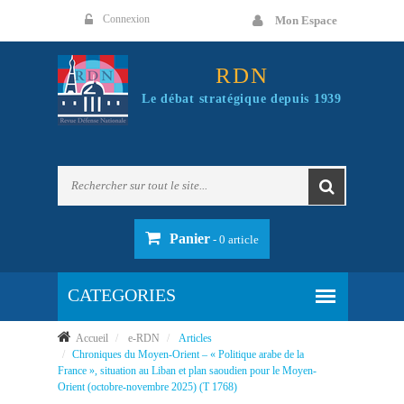
Panneau de gestion des cookies
Connexion
Mon Espace
RDN
Le débat stratégique depuis 1939
Panier
- 0 article
Accueil
e-RDN
Articles
Chroniques du Moyen-Orient – « Politique arabe de la
France », situation au Liban et plan saoudien pour le Moyen-
Orient (octobre-novembre 2025) (T 1768)