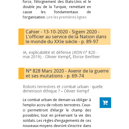
force, l’éloignement des États-Unis et le
double jeu de la Turquie, remettant en
cause les fondamentaux de
l’organisation.
Lire les premières lignes
Cahier - 13-10-2020 - Sigem 2020 -
L’officier au service de la Nation dans
le monde du XXIe siècle - p. 89-97
IA, explicabilité et défense (
RDN
n° 820 -
mai 2019) -
Olivier Kempf
,
Eloïse Berthier
N° 828 Mars 2020 - Avenir de la guerre
et ses mutations - p. 69-74
Robots terrestres et combat urbain : quelle
dimension éthique ?
-
Olivier Kempf
Le combat urbain de demain va obliger à
l’emploi accru de robots terrestres. Ceux-
ci permettront d’élargir le champ des
possibles, tout en préservant la vie des
soldats. Les règles d’engagements de ces
nouveaux moyens devront s’inscrire dans