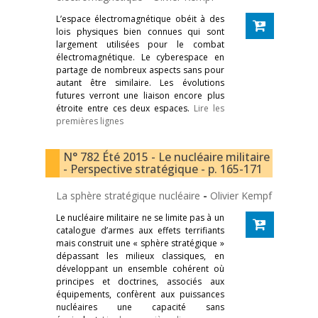
L’espace électromagnétique obéit à des
lois physiques bien connues qui sont
largement utilisées pour le combat
électromagnétique. Le cyberespace en
partage de nombreux aspects sans pour
autant être similaire. Les évolutions
futures verront une liaison encore plus
étroite entre ces deux espaces.
Lire les
premières lignes
N° 782 Été 2015 - Le nucléaire militaire
- Perspective stratégique - p. 165-171
La sphère stratégique nucléaire
-
Olivier Kempf
Le nucléaire militaire ne se limite pas à un
catalogue d’armes aux effets terrifiants
mais construit une « sphère stratégique »
dépassant les milieux classiques, en
développant un ensemble cohérent où
principes et doctrines, associés aux
équipements, confèrent aux puissances
nucléaires une capacité sans