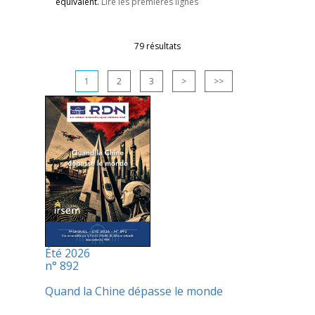
équivalent.
Lire les premières lignes
79 résultats
1
2
3
>
>>
Été 2026
n° 892
Quand la Chine dépasse le monde