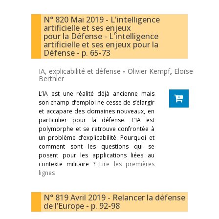
N° 820 Mai 2019 - L'intelligence
artificielle et ses enjeux
pour la Défense - L'intelligence
artificielle et ses enjeux pour la
Défense - p. 65-73
IA, explicabilité et défense
-
Olivier Kempf
,
Eloïse
Berthier
L’IA est une réalité déjà ancienne mais
son champ d’emploi ne cesse de s’élargir
et accapare des domaines nouveaux, en
particulier pour la défense. L’IA est
polymorphe et se retrouve confrontée à
un problème d’explicabilité. Pourquoi et
comment sont les questions qui se
posent pour les applications liées au
contexte militaire ?
Lire les premières
lignes
N° 819 Avril 2019 - Relancer la défense
de l’Europe - p. 92-98