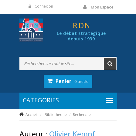
Panneau de gestion des cookies
Connexion
Mon Espace
RDN
Le débat stratégique
depuis 1939
Panier
- 0 article
Accueil
Bibliothèque
Recherche
Auteur :
Olivier Kempf