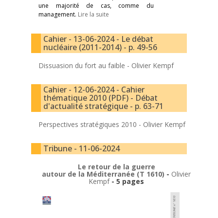
une majorité de cas, comme du
management.
Lire la suite
Cahier - 13-06-2024 - Le débat
nucléaire (2011-2014) - p. 49-56
Dissuasion du fort au faible -
Olivier Kempf
Cahier - 12-06-2024 - Cahier
thématique 2010 (PDF) - Débat
d'actualité stratégique - p. 63-71
Perspectives stratégiques 2010 -
Olivier Kempf
Tribune - 11-06-2024
Le retour de la guerre
autour de la Méditerranée (T 1610)
-
Olivier
Kempf
- 5 pages