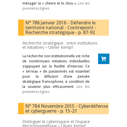
ménager la « chèvre et le chou ».
Lire les
premières lignes
N° 786 Janvier 2016 - Défendre le
territoire national - Contrepoint -
Recherche stratégique - p. 87-92
Recherche stratégique : entre institutions
et initiatives
-
Olivier Kempf
La recherche non institutionnelle est riche
de nombreuses initiatives individuelles
s’appuyant sur la fluidité d’
Internet
. Ce
« terreau » de passionnés est essentiel
pour la diffusion d’une pensée
stratégique francophone, à condition de
la soutenir plus efficacement.
Lire les
premières lignes
N° 784 Novembre 2015 - Cyberdéfense
et cyberguerre - p. 15-21
Distinguer le cyberespace et l’espace
électromagnétique
-
Olivier Kempf