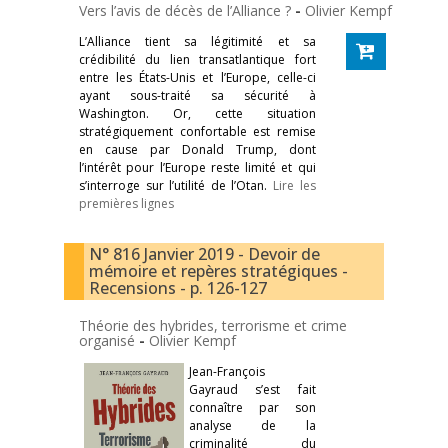
Vers l’avis de décès de l’Alliance ?
-
Olivier Kempf
L’Alliance tient sa légitimité et sa
crédibilité du lien transatlantique fort
entre les États-Unis et l’Europe, celle-ci
ayant sous-traité sa sécurité à
Washington. Or, cette situation
stratégiquement confortable est remise
en cause par Donald Trump, dont
l’intérêt pour l’Europe reste limité et qui
s’interroge sur l’utilité de l’Otan.
Lire les
premières lignes
N° 816 Janvier 2019 - Devoir de
mémoire et repères stratégiques -
Recensions - p. 126-127
Théorie des hybrides, terrorisme et crime
organisé
-
Olivier Kempf
Jean-François
Gayraud s’est fait
connaître par son
analyse de la
criminalité du