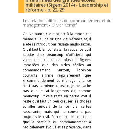
interarmées des grandes écoles
militaires (Sigem 2014) - Leadership et
réforme - p. 22-29
Les relations difficiles du commandement et du
management -
Olivier Kempf
Gouvernance : le mot est à la mode car
même s’il a une origine vieux-française, il
a été réintroduit par l’usage anglo-saxon.
Or, il faut bien constater la réticence qu’il
suscite chez beaucoup d’officiers, qui
voient dans ces choses plus des figures
imposées que des aides réelles au
commandement. Surtout, l’opinion
courante affirme régulièrement que
« commandement et management, ce
n’est pas la même chose ». Je ne cache
pas que je l’ai longtemps dit, comme
beaucoup. Et cela reste en partie vrai. Il
reste qu’il faut un peu creuser les choses
et aller au-delà de la formule, certes
rassurante, mais qui ne convainc pas
toujours le civil. Force est de constater
que la pratique du commandement a
radicalement évolué et se présente, dans