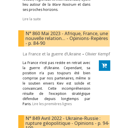
lieu autour de la
Mare Nostrum
et dans
ses proches horizons.
Lire la suite
N° 860 Mai 2023 - Afrique, France, une
nouvelle relation… - Opinions-Repères
- p. 84-90
La France et la guerre d’Ukraine
-
Olivier Kempf
La France n’est pas restée en retrait avec
la guerre d’Ukraine. Cependant, sa
position n’a pas toujours été bien
comprise par nos partenaires, même si
le soutien envers Kiev est solide et
convaincant. Cette incompréhension
résulte de l’exception stratégique
défendue depuis longtemps par
Paris.
Lire les premières lignes
N° 849 Avril 2022 - Ukraine-Russie :
rupture géopolitique - Opinions - p. 94-