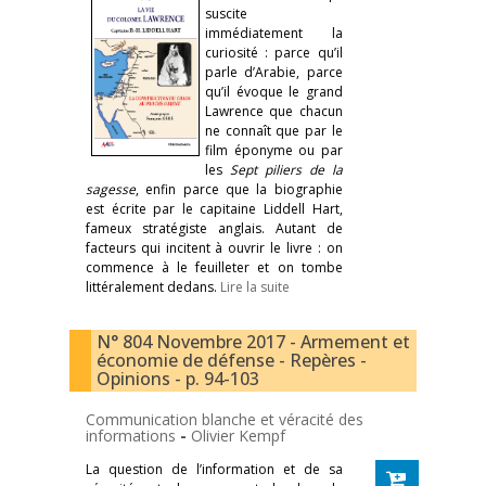
suscite
immédiatement la
curiosité : parce qu’il
parle d’Arabie, parce
qu’il évoque le grand
Lawrence que chacun
ne connaît que par le
film éponyme ou par
les
Sept piliers de la
sagesse
, enfin parce que la biographie
est écrite par le capitaine Liddell Hart,
fameux stratégiste anglais. Autant de
facteurs qui incitent à ouvrir le livre : on
commence à le feuilleter et on tombe
littéralement dedans.
Lire la suite
N° 804 Novembre 2017 - Armement et
économie de défense - Repères -
Opinions - p. 94-103
Communication blanche et véracité des
informations
-
Olivier Kempf
La question de l’information et de sa