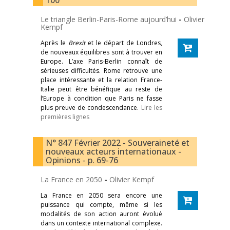
100
Le triangle Berlin-Paris-Rome aujourd’hui
-
Olivier
Kempf
Après le
Brexit
et le départ de Londres,
de nouveaux équilibres sont à trouver en
Europe. L’axe Paris-Berlin connaît de
sérieuses difficultés. Rome retrouve une
place intéressante et la relation France-
Italie peut être bénéfique au reste de
l’Europe à condition que Paris ne fasse
plus preuve de condescendance.
Lire les
premières lignes
N° 847 Février 2022 - Souveraineté et
nouveaux acteurs internationaux -
Opinions - p. 69-76
La France en 2050
-
Olivier Kempf
La France en 2050 sera encore une
puissance qui compte, même si les
modalités de son action auront évolué
dans un contexte international complexe.