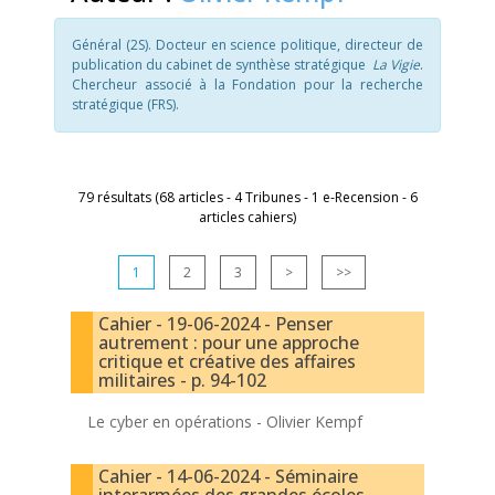
Général (2S). Docteur en science politique, directeur de
publication du cabinet de synthèse stratégique
La Vigie
.
Chercheur associé à la Fondation pour la recherche
stratégique (FRS).
79 résultats (68 articles - 4 Tribunes - 1 e-Recension - 6
articles cahiers)
1
2
3
>
>>
Cahier - 19-06-2024 - Penser
autrement : pour une approche
critique et créative des affaires
militaires - p. 94-102
Le cyber en opérations -
Olivier Kempf
Cahier - 14-06-2024 - Séminaire