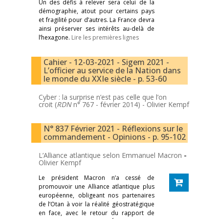
Un des défis à relever sera celui de la
démographie, atout pour certains pays
et fragilité pour d’autres. La France devra
ainsi préserver ses intérêts au-delà de
l’hexagone.
Lire les premières lignes
Cahier - 12-03-2021 - Sigem 2021 -
L’officier au service de la Nation dans
le monde du XXIe siècle - p. 53-60
Cyber : la surprise n’est pas celle que l’on
croit (
RDN
n° 767 - février 2014) -
Olivier Kempf
N° 837 Février 2021 - Réflexions sur le
commandement - Opinions - p. 95-102
L’Alliance atlantique selon Emmanuel Macron
-
Olivier Kempf
Le président Macron n’a cessé de
promouvoir une Alliance atlantique plus
européenne, obligeant nos partenaires
de l’Otan à voir la réalité géostratégique
en face, avec le retour du rapport de