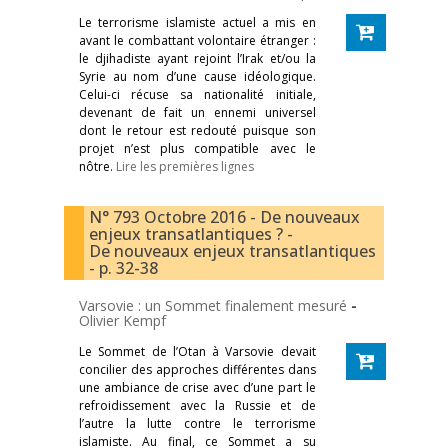
Le terrorisme islamiste actuel a mis en
avant le combattant volontaire étranger :
le djihadiste ayant rejoint l’Irak et/ou la
Syrie au nom d’une cause idéologique.
Celui-ci récuse sa nationalité initiale,
devenant de fait un ennemi universel
dont le retour est redouté puisque son
projet n’est plus compatible avec le
nôtre.
Lire les premières lignes
N° 793 Octobre 2016 - De nouveaux
enjeux transatlantiques ? -
De nouveaux enjeux transatlantiques
- p. 32-38
Varsovie : un Sommet finalement mesuré
-
Olivier Kempf
Le Sommet de l’Otan à Varsovie devait
concilier des approches différentes dans
une ambiance de crise avec d’une part le
refroidissement avec la Russie et de
l’autre la lutte contre le terrorisme
islamiste. Au final, ce Sommet a su