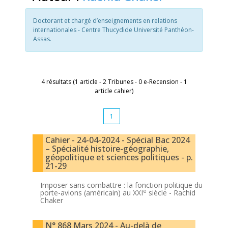
Doctorant et chargé d’enseignements en relations
internationales - Centre Thucydide Université Panthéon-
Assas.
4 résultats (1 article - 2 Tribunes - 0 e-Recension - 1
article cahier)
1
Cahier - 24-04-2024 - Spécial Bac 2024
– Spécialité histoire-géographie,
géopolitique et sciences politiques - p.
21-29
Imposer sans combattre : la fonction politique du
e
porte-avions (américain) au XXI
siècle -
Rachid
Chaker
N° 868 Mars 2024 - Au-delà de