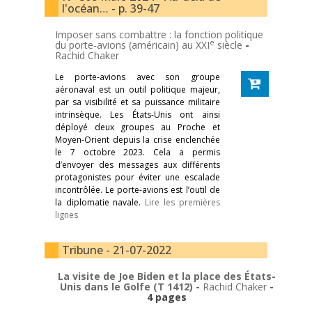
l'océan… - p. 39-47
Imposer sans combattre : la fonction politique
e
du porte-avions (américain) au XXI
siècle
-
Rachid Chaker
Le porte-avions avec son groupe
aéronaval est un outil politique majeur,
par sa visibilité et sa puissance militaire
intrinsèque. Les États-Unis ont ainsi
déployé deux groupes au Proche et
Moyen-Orient depuis la crise enclenchée
le 7 octobre 2023. Cela a permis
d’envoyer des messages aux différents
protagonistes pour éviter une escalade
incontrôlée. Le porte-avions est l’outil de
la diplomatie navale.
Lire les premières
lignes
Tribune - 21-07-2022
La visite de Joe Biden et la place des États-
Unis dans le Golfe (T 1412)
-
Rachid Chaker
-
4 pages