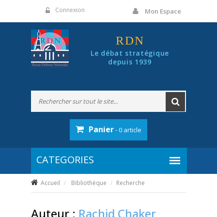
Panneau de gestion des cookies
Connexion
Mon Espace
RDN
Le débat stratégique
depuis 1939
Panier
- 0 article
Accueil
Bibliothèque
Recherche
Auteur :
Rachid Chaker