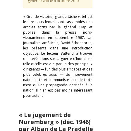
général Giap le 4 octobre 2013
« Grande victoire, grande tâche », tel est
le titre sous lequel sont rassemblés des
articles écrits par le général Giap et
publiés dans la presse nord-
vietnamienne en septembre 1967. Un
journaliste américain, David Schoenbrun,
les présente dans une introduction
objective. Le lecteur s’attend à trouver
des révélations sur la guerre d’Indochine
telle qu’elle est vue par un des principaux
dirigeants — l’un des plus efficaces et des
plus célèbres aussi — du mouvement
nationaliste et communiste mais le texte
n'est qu'une propagande destinée à la
nation. Il n'en est pas moins intéressant
pour autant.
« Le jugement de
Nuremberg » (déc. 1946)
par Alban de La Pradelle