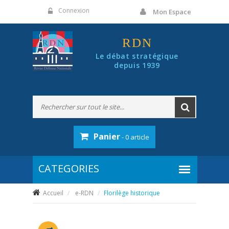
Panneau de gestion des cookies
Connexion
Mon Espace
RDN
Le débat stratégique
depuis 1939
Panier
- 0 article
Accueil
e-RDN
Florilège historique