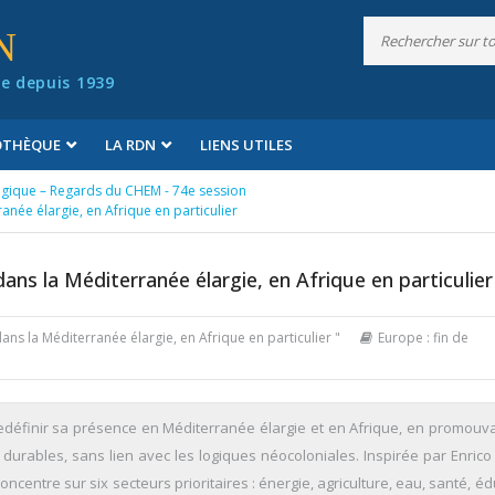
N
e depuis 1939
IOTHÈQUE
LA RDN
LIENS UTILES
tégique – Regards du CHEM - 74e session
rranée élargie, en Afrique en particulier
 dans la Méditerranée élargie, en Afrique en particulier
e dans la Méditerranée élargie, en Afrique en particulier "
Europe : fin de
r redéfinir sa présence en Méditerranée élargie et en Afrique, en promouv
durables, sans lien avec les logiques néocoloniales. Inspirée par Enrico 
 concentre sur six secteurs prioritaires : énergie, agriculture, eau, santé, é