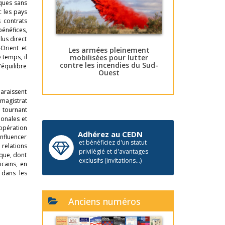
iques sans
c les pays
 contrats
énéfices,
lus direct
Orient et
Les armées pleinement
mobilisées pour lutter
 temps, il
contre les incendies du Sud-
’équilibre
Ouest
araissent
 magistrat
n tournant
ionales et
opération
Adhérez au CEDN
influencer
et bénéficiez d'un statut
 relations
privilégié et d'avantages
ique, dont
exclusifs (invitations...)
icains, en
 dans les
Anciens numéros