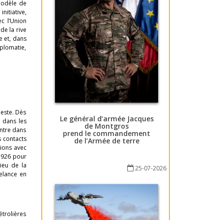
modèle de
initiative,
c l’Union
de la rive
e et, dans
iplomatie,
deste. Dès
Le général d’armée Jacques
e dans les
de Montgros
ntre dans
prend le commandement
s contacts
de l’Armée de terre
tions avec
 1926 pour
lieu de la
25-07-2026
relance en
trolières