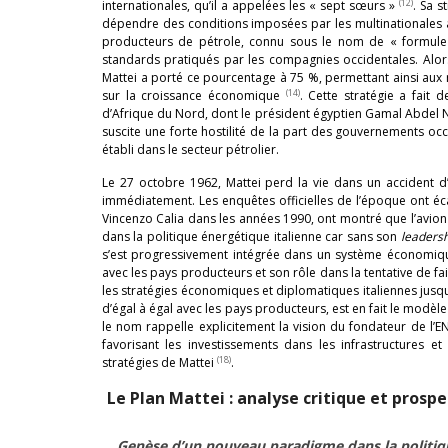
(12)
internationales, qu’il a appelées les « sept sœurs »
. Sa s
dépendre des conditions imposées par les multinationales
producteurs de pétrole, connu sous le nom de « formule M
standards pratiqués par les compagnies occidentales. Alor
Mattei a porté ce pourcentage à 75 %, permettant ainsi aux n
(14)
sur la croissance économique
. Cette stratégie a fait
d’Afrique du Nord, dont le président égyptien Gamal Abdel Na
suscite une forte hostilité de la part des gouvernements occ
établi dans le secteur pétrolier.
Le 27 octobre 1962, Mattei perd la vie dans un accident
immédiatement. Les enquêtes officielles de l’époque ont éca
Vincenzo Calia dans les années 1990, ont montré que l’avion 
dans la politique énergétique italienne car sans son
leadersh
s’est progressivement intégrée dans un système économiq
avec les pays producteurs et son rôle dans la tentative de fai
les stratégies économiques et diplomatiques italiennes jusq
d’égal à égal avec les pays producteurs, est en fait le modèl
le nom rappelle explicitement la vision du fondateur de l’EN
favorisant les investissements dans les infrastructures e
(18)
stratégies de Mattei
.
Le Plan Mattei : analyse critique et prospe
Genèse d’un nouveau paradigme dans la politique 