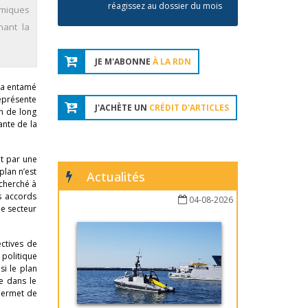
réagissez au dossier du mois
amiques
nant la
JE M'ABONNE
À LA RDN
e a entamé
représente
J'ACHÈTE UN
CRÉDIT D'ARTICLES
on de long
ante de la
nt par une
plan n’est
Actualités
 cherché à
s accords
04-08-2026
le secteur
ctives de
 politique
si le plan
e dans le
 permet de