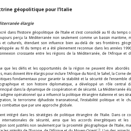
trine géopolitique pour l’Italie
terranée élargie
é dans l’histoire géopolitique de l’Italie et s’est consolidé au fil du temp
 a toujours perçu la Méditerranée non seulement comme un bassin maritime, m
 et culturels, étendant son influence bien au-delà de ses frontières géog
éveloppée au fil du temps et a été pleinement reconnue dans les années 1990
onnexion croissante entre les régions de la Méditerranée, de l’Afrique et 
èse que les défis et les opportunités de la région ne peuvent être abordés
ais doivent être élargis pour inclure l’Afrique du Nord, le Sahel, la Corne de 
tiques fondamentaux pour garantir la stabilité et la sécurité de l’ensemble 
géographique et son histoire diplomatique, a développé un rôle central d
principal dans la dynamique de coopération et de sécurité. La Méditerranée éla
igme opérationnel qui a influencé la politique étrangère italienne et ses str
tion, le terrorisme djihadiste transnational, l’instabilité politique et le 
tre combattue que par une approche globale.
t intégré dans les stratégies de politique étrangère de l’Italie. Dans ce co
 internationales de sécurité, ainsi que les accords énergétiques et les
n sont justifiés non seulement par la proximité géographique de l’Italie, ma
(3)
re les intérêts de l’Europe, de l’Afrique et du Moyen-Orient
. L’un des aspects 