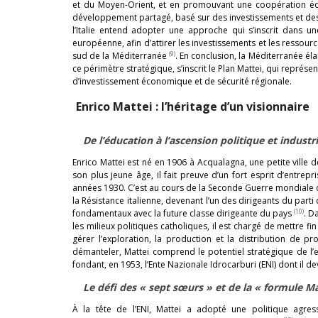
et du Moyen-Orient, et en promouvant une coopération éq
développement partagé, basé sur des investissements et des 
l’Italie entend adopter une approche qui s’inscrit dans u
européenne, afin d’attirer les investissements et les ressourc
(9)
sud de la Méditerranée
. En conclusion, la Méditerranée éla
ce périmètre stratégique, s’inscrit le Plan Mattei, qui représe
d’investissement économique et de sécurité régionale.
Enrico Mattei : l’héritage d’un visionnaire
De l’éducation à l’ascension politique et industri
Enrico Mattei est né en 1906 à Acqualagna, une petite ville d
son plus jeune âge, il fait preuve d’un fort esprit d’entrepr
années 1930. C’est au cours de la Seconde Guerre mondiale
la Résistance italienne, devenant l’un des dirigeants du par
(10)
fondamentaux avec la future classe dirigeante du pays
. D
les milieux politiques catholiques, il est chargé de mettre fi
gérer l’exploration, la production et la distribution de p
démanteler, Mattei comprend le potentiel stratégique de l’en
fondant, en 1953, l’Ente Nazionale Idrocarburi (ENI) dont il d
Le défi des « sept sœurs » et de la « formule Ma
À la tête de l’ENI, Mattei a adopté une politique agr