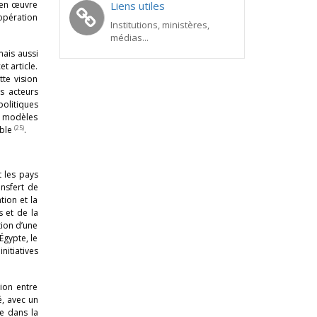
e en œuvre
Liens utiles
oopération
Institutions, ministères,
médias...
mais aussi
t article.
te vision
es acteurs
politiques
ux modèles
(25)
able
.
t les pays
ansfert de
tion et la
s et de la
tion d’une
Égypte, le
initiatives
tion entre
é, avec un
se dans la