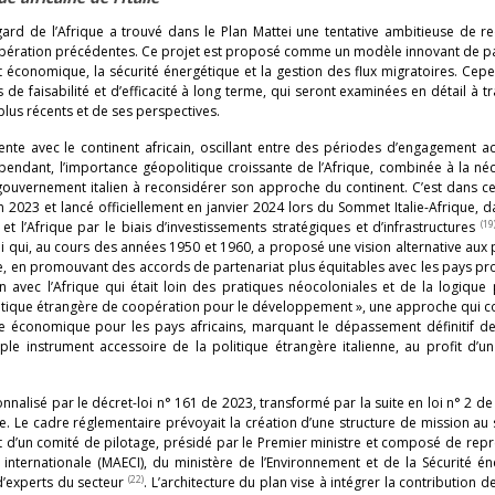
égard de l’Afrique a trouvé dans le Plan Mattei une tentative ambitieuse de re
coopération précédentes. Ce projet est proposé comme un modèle innovant de p
t économique, la sécurité énergétique et la gestion des flux migratoires. Cep
faisabilité et d’efficacité à long terme, qui seront examinées en détail à t
plus récents et de ses perspectives.
ttente avec le continent africain, oscillant entre des périodes d’engagement ac
pendant, l’importance géopolitique croissante de l’Afrique, combinée à la né
 gouvernement italien à reconsidérer son approche du continent. C’est dans c
n 2023 et lancé officiellement en janvier 2024 lors du Sommet Italie-Afrique, d
(19
t l’Afrique par le biais d’investissements stratégiques et d’infrastructures
tei qui, au cours des années 1950 et 1960, a proposé une vision alternative aux 
e, en promouvant des accords de partenariat plus équitables avec les pays p
avec l’Afrique qui était loin des pratiques néocoloniales et de la logique
olitique étrangère de coopération pour le développement », une approche qui 
ce économique pour les pays africains, marquant le dépassement définitif de 
ple instrument accessoire de la politique étrangère italienne, au profit d’u
ionnalisé par le décret-loi n° 161 de 2023, transformé par la suite en loi n° 2 de
ive. Le cadre réglementaire prévoyait la création d’une structure de mission au 
et d’un comité de pilotage, présidé par le Premier ministre et composé de rep
internationale (MAECI), du ministère de l’Environnement et de la Sécurité é
(22)
 d’experts du secteur
. L’architecture du plan vise à intégrer la contribution d