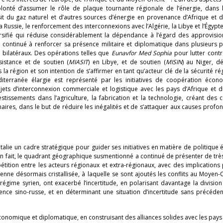
 volonté d’assumer le rôle de plaque tournante régionale de l’énergie, dans 
sit du gaz naturel et d’autres sources d’énergie en provenance d’Afrique et 
a Russie, le renforcement des interconnexions avec l’Algérie, la Libye et l’Égypte
ersifié qui réduise considérablement la dépendance à l’égard des approvisi
ie a continué à renforcer sa présence militaire et diplomatique dans plusieurs 
s bilatéraux. Des opérations telles que
Eunavfor Med
Sophia
pour lutter contre
sistance et de soutien (
MIASIT
) en Libye, et de soutien (
MISIN
) au Niger, d
ns la région et son intention de s’affirmer en tant qu’acteur clé de la sécurité r
diterranée élargie est représenté par les initiatives de coopération écon
jets d’interconnexion commerciale et logistique avec les pays d’Afrique et 
estissements dans l’agriculture, la fabrication et la technologie, créant des 
ires, dans le but de réduire les inégalités et de s’attaquer aux causes profo
Italie un cadre stratégique pour guider ses initiatives en matière de politique 
s. En fait, le quadrant géographique susmentionné a continué de présenter de tr
étition entre les acteurs régionaux et extra-régionaux, avec des implications
yenne désormais cristallisée, à laquelle se sont ajoutés les conflits au Moyen-O
gime syrien, ont exacerbé l’incertitude, en polarisant davantage la division
luence sino-russe, et en déterminant une situation d’incertitude sans précéde
économique et diplomatique, en construisant des alliances solides avec les pays