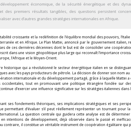
u développement économique, de la sécurité énergétique et des dyn
 et des premiers résultats tangibles, des questions persistent concer
valiser avec d’autres grandes stratégies internationales en Afrique.
abilité croissante et la redéfinition de l’équilibre mondial des pouvoirs, l’Itali
erranée et en Afrique. Le Plan Mattei, annoncé par le gouvernement italien, 
ieuses de ces dernières décennies dont le but est de consolider une coopérati
’inscrit dans une vision géopolitique plus large qui reconnaît l’importance croiss
urope, l’Afrique et le Moyen-Orient.
ure historique qui a révolutionné le secteur énergétique italien en se distingua
ques avec les pays producteurs de pétrole. La décision de donner son nom au 
opération internationale et du développement partagé, grâce à laquelle Mattei a
 occidentales, tout en promouvant une politique étrangère fondée sur de
tinue d’exercer une influence significative sur les stratégies italiennes dans 
inant ses fondements théoriques, ses implications stratégiques et ses perspe
ue permettant d’évaluer s’il peut réellement représenter un tournant pour la
nternational. La question centrale qui guidera cette analyse est de déterminer 
n intentions de développement, déjà observée dans le passé et inefficac
au contraire, il constitue un véritable instrument de coopération égalitaire qui