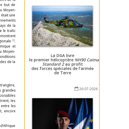
le but de
du Moyen-
 était une
onnements
pays de la
 le trafic
émontrent
(5)
égionale
.
omique et
du Moyen-
La DGA livre
conditions
le premier hélicoptère
NH90 Caïman
ndes de la
Standard 2
au profit
des forces spéciales de l’armée
de Terre
étrangère,
26-07-2026
ès grandes
 possibles
rient, les
 entre les
nt, encore
 d’Afrique