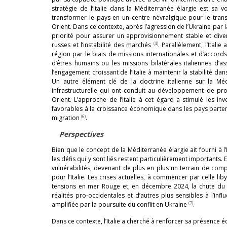
stratégie de l’Italie dans la Méditerranée élargie est sa
transformer le pays en un centre névralgique pour le tran
Orient. Dans ce contexte, après l’agression de l’Ukraine par l
priorité pour assurer un approvisionnement stable et div
(4)
russes et l’instabilité des marchés
. Parallèlement, l’Ital
région par le biais de missions internationales et d’accord
d’êtres humains ou les missions bilatérales italiennes d’as
l’engagement croissant de l’Italie à maintenir la stabilité da
Un autre élément clé de la doctrine italienne sur la Mé
infrastructurelle qui ont conduit au développement de pro
Orient. L’approche de l’Italie à cet égard a stimulé les inv
favorables à la croissance économique dans les pays partena
(6)
migration
.
Perspectives
Bien que le concept de la Méditerranée élargie ait fourni à l’
les défis qui y sont liés restent particulièrement important
vulnérabilités, devenant de plus en plus un terrain de comp
pour l’Italie. Les crises actuelles, à commencer par celle lib
tensions en mer Rouge et, en décembre 2024, la chute du ré
réalités pro-occidentales et d’autres plus sensibles à l’inf
(7)
amplifiée par la poursuite du conflit en Ukraine
.
Dans ce contexte, l’Italie a cherché à renforcer sa présence 