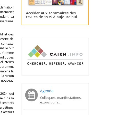
définition
artenariat
Accéder aux sommaires des
endant, sa
revues de 1939 à aujourd’hui
ravers une
tif et des
cessité de
e contexte
ans le but
)
. Comme
politiques
roducteurs
 purement
combine la
la vision
n nouveau
Agenda
 2024, qui
Colloques, manifestations,
sein de la
expositions...
résentants
nergétique
es acteurs