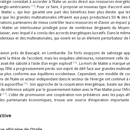
tratégie consistait à accorder à l’Italie un accès direct aux ressources énergét
(13)
 anglo-américaines
. Pour ce faire, il propose un nouveau type d’accord ave
attei », qui leur garantit une part des bénéfices bien plus élevée que les
s que les grandes multinationales offraient aux pays producteurs 50 % des b
ations partenaires de mieux contrôler leurs ressources et d’avoir un impact p
 de Mattei un interlocuteur privilégié pour de nombreux dirigeants du Moyen-
sser, avec lequel il a conclu des accords énergétiques lucratifs. Dans le même
identaux et des multinationales, qui voient en lui un élément perturbateur de l
 d’avion près de Bascapè, en Lombardie. De forts soupçons de sabotage app
rté la thèse de l’accident, mais les enquêtes ultérieures, notamment celle du
(15)
avait été saboté à l’aide d’un engin explosif
. La mort de Mattei a marqué u
ip
, l’ENI a progressivement perdu son esprit de défi face aux grandes multinat
ue plus conforme aux équilibres occidentaux. Cependant, son modèle de co
re de l’Italie un acteur indépendant dans le secteur de l’énergie ont continué à 
(16)
u’à aujourd’hui
. Son approche de la coopération énergétique, basée sur des
e de référence adopté par le gouvernement italien avec le Plan Mattei pour l’Afr
(17)
I
. L’idée de promouvoir une coopération non prédatrice avec les pays afr
t les partenariats économiques, trouve une source d’inspiration importante
ctive
africaine de l’Italie