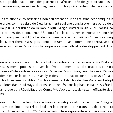
et adaptable aux besoins des partenaires africains, afin de garantir une mis
et harmonieuse, en évitant la fragmentation des précédentes initiatives de c
ans les relations euro-africaines, non seulement pour des raisons économiques, 
élargie, comme cela a déjà été largement souligné dans la première partie de ce
ué par le président de la République Sergio Mattarella en 2021, reflète cet
(24)
re entre les deux continents
. Toutefois, la concurrence croissante entre l
nion européenne (UE) a fait du continent africain le théâtre d’influences géo
e Plan Mattei cherche à se positionner, en s’imposant comme une alternative a
x et en mettant l’accent sur la coopération mutuelle et le développement dur
 plusieurs niveaux, dans le but de renforcer le partenariat entre l’Italie e
estissements publics et privés, le développement des infrastructures et le tr
d’intervention prioritaires : l’énergie, l’agriculture, l’eau, la santé, l’éduca
dentifiés sur la base d’une analyse des principaux besoins des pays africain
et des financements ciblés. L’un des éléments distinctifs du Plan Mattei est l’adop
otes dans neuf pays africains sélectionnés dans la phase initiale : l’Algérie, l’
(27)
e Mozambique et la République du Congo
. L’objectif est de tester l’efficacité des 
ins.
création de nouvelles infrastructures énergétiques afin de renforcer l’intégra
-marin Elmed, qui reliera l’Italie et la Tunisie pour le transport de l’électricit
(28)
eront financés par l’UE
. Cette infrastructure représente une pièce maîtres