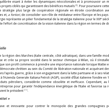
uilibrée visant à éviter les dynamiques néocoloniales et à promouvoir un 
(8)
projets ciblés qui garantissent des bénéfices mutuels
. Pour poursuivre cette 
ne stratégie plus large de coopération régionale en étroite coordination ave
es et,
a fortiori
,
de consolider son rôle de médiateur entre l’Europe et les pays 
e
rgie représente un pilier fondamental de la stratégie italienne pour le XXI
siècl
nte l’effort de concrétisation de la vision italienne dans la région en termes de d
elle
e la région des Marches (Italie centrale, côté adriatique), dans une famille mo
ise et crée sa propre société dans le secteur chimique à Milan, où il s’install
 que son profil commence à prendre une importance nationale lorsque Mattei e
ti démocrate-chrétien au sein du Comité de libération nationale et acquérant de
ans l’après-guerre, grâce à son engagement dans la lutte partisane et à ses rela
n à l’Azienda Generale Italiana Petroli (AGIP), société d’État italienne fondée en
roduits pétroliers, considérée comme obsolète et inefficace. Cependant, au 
treprise pour garantir l’indépendance énergétique de l’Italie et favorise sa 
(11)
evient le président
.
ttei »
essive et innovante pour contrer le monopole des grandes compagnies pé