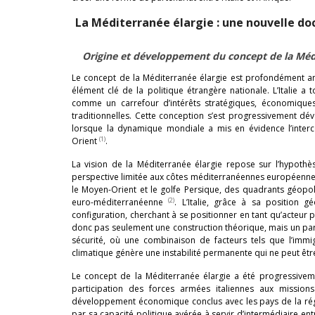
La Méditerranée élargie : une nouvelle doc
Origine et développement du concept de la Médi
Le concept de la Méditerranée élargie est profondément ancr
élément clé de la politique étrangère nationale. L’Italie
comme un carrefour d’intérêts stratégiques, économiques
traditionnelles. Cette conception s’est progressivement d
lorsque la dynamique mondiale a mis en évidence l’interc
(1)
Orient
.
La vision de la Méditerranée élargie repose sur l’hypoth
perspective limitée aux côtes méditerranéennes européennes, m
le Moyen-Orient et le golfe Persique, des quadrants géopoli
(2)
euro-méditerranéenne
. L’Italie, grâce à sa position 
configuration, cherchant à se positionner en tant qu’acteur 
donc pas seulement une construction théorique, mais un parad
sécurité, où une combinaison de facteurs tels que l’immigra
climatique génère une instabilité permanente qui ne peut ê
Le concept de la Méditerranée élargie a été progressivemen
participation des forces armées italiennes aux missions
développement économique conclus avec les pays de la régio
par sa capacité politique avérée à servir d’intermédiaire ent