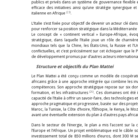
publics et privés dans un système de gouvernance flexible 
efficace des initiatives ainsi qu’une stratégie synergique 
(23)
italienne en Afrique
.
L’Italie s’est fixée pour objectif de devenir un acteur clé d
pour renforcer sa position stratégique dans la Méditerranée 
Le concept de « continent vertical » Europe-Afrique, évoq
stratégique, dans laquelle l’Italie joue un rôle de charniè
mondiaux tels que la Chine, les États-Unis, la Russie et l’U
conflictuelles, et c’est précisément sur cet échiquier que l
de développement promus par d’autres acteurs internationau
Structure et objectifs du Plan Mattei
Le Plan Mattei a été conçu comme un modèle de coopération à
africains grâce à une approche intégrée qui combine les inv
compétences. Son approche stratégique repose sur six domaines 
(26)
formation, et les infrastructures
. Ces domaines ont été i
capacité de l’Italie à offrir un savoir-faire, des technologies 
approche pragmatique et progressive, basée sur des projets pil
Maroc, la Tunisie, la Côte d’Ivoire, l’Éthiopie, le Kenya, l
avant une éventuelle extension du plan à d’autres pays africa
Dans le secteur de l’énergie, le plan a mis l’accent sur la 
l’Europe et l’Afrique. Un projet emblématique est le câble sous
investissement total de 850 millions d’euros, dont 300 M s