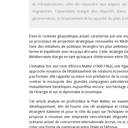
et infrastructures, afin de répondre aux enjeux d
migratoires. Cependant, malgré des objectifs clairs
gouvernance, le financement et la capacité du plan à ri
Dans le contexte géopolitique actuel, caractérisé par une inst
un processus de projection stratégique renouvelée en Médit
l’une des initiatives de politique étrangère les plus ambit
terme et équilibrée avec les pays africains. Cette stratégie s
Méditerranée élargie en tant qu’espace d’interaction entre l’E
L’initiative tire son nom d’Enrico Mattei (1906-1962), une fig
approche novatrice de l’établissement de relations économi
pas fortuite, elle rappelle sa vision non prédatrice de la co
contrer le monopole des grandes compagnies pétrolières
mutuellement bénéfiques. Aujourd’hui encore, son héritage con
de l’énergie et sur la diplomatie économique.
Cet article analyse en profondeur le Plan Mattei, en exam
développement, afin de fournir une clé analytique et critiq
étrangère italienne et pour le rôle du pays sur l’échiquier i
propose à nouveau une empreinte néocoloniale déguisée e
scénario actuel de concurrence internationale accrue, ou si, 
créer une forme de partenariat entre l’Italie et l’Afrique.