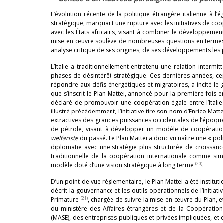
L’évolution récente de la politique étrangère italienne à l’
stratégique, marquant une rupture avec les initiatives de 
avec les États africains, visant à combiner le développemen
mise en œuvre soulève de nombreuses questions en termes de 
analyse critique de ses origines, de ses développements les 
L’Italie a traditionnellement entretenu une relation intermi
phases de désintérêt stratégique. Ces dernières années, ce
répondre aux défis énergétiques et migratoires, a incité le
que s’inscrit le Plan Mattei, annoncé pour la première fois e
déclaré de promouvoir une coopération égale entre l’Italie e
illustré précédemment, l’initiative tire son nom d’Enrico Mat
extractives des grandes puissances occidentales de l’époqu
de pétrole, visant à développer un modèle de coopération 
welfariste
du passé. Le Plan Mattei a donc vu naître une « p
diplomatie avec une stratégie plus structurée de croissan
traditionnelle de la coopération internationale comme sim
(20)
modèle doté d’une vision stratégique à long terme
.
D’un point de vue réglementaire, le Plan Mattei a été institut
décrit la gouvernance et les outils opérationnels de l’initiat
(21)
Primature
, chargée de suivre la mise en œuvre du Plan, 
du ministère des Affaires étrangères et de la Coopération 
(MASE), des entreprises publiques et privées impliquées, et