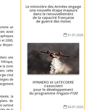
Le ministère des Armées engage
une nouvelle étape majeure
dans le renouvellement
de la capacité française
de guerre des mines
s comme un
ais aussi
31-07-2026
raphiques
 et 2000,
du Moyen-
 dans une
l’Afrique,
de la zone
ans cette
rgie n’est
atégies de
HYNAERO et LATECOERE
changement
s’associent
pour le développement
du programme
Fregate-F100
ntexte, la
 plans de
is surtout
30-07-2026
clés de la