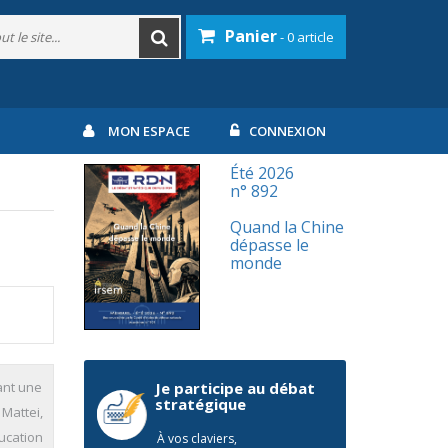
Panier
- 0 article
MON ESPACE
CONNEXION
Été 2026
n° 892
Quand la Chine
dépasse le
monde
ant une
Je participe au débat
stratégique
Mattei,
ducation
À vos claviers,