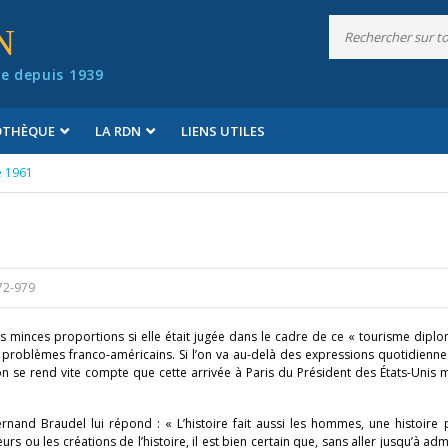
N
e depuis 1939
IOTHÈQUE
LA RDN
LIENS UTILES
e 1961
72-979
ns minces proportions si elle était jugée dans le cadre de ce « tourisme dipl
 problèmes franco-américains. Si l’on va au-delà des expressions quotidienne
on se rend vite compte que cette arrivée à Paris du Président des États-Unis 
rnand Braudel lui répond : « L’histoire fait aussi les hommes, une histoire
 ou les créations de l’histoire, il est bien certain que, sans aller jusqu’à ad