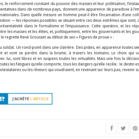
le renforcement constant du pouvoir des masses et leur politisation, l’insta
sentatives dans de nombreux pays, donnent une apparence de paradoxe à l’i
rnationales. Dans quelle mesure un homme peut-il être l’incarnation d’une colle
stion — les réponses possibles se situant entre ces deux extrêmes que sont, 
présentativité dans le formalisme et l’impuissance. Cette question, et les ré
re les masses et les élites, et, politiquement, entre les gouvernants et les gou
t le regretté René Grousset au début de ses « Figures de proue » :
 soldat. Un rond-point dans une clairière. Des pistes, en apparence toutes s
nt et vont se perdre dans la brume, à travers les lointains. Le choix qui va
ec lui, sont libres et en suspens toutes les virtualités. Mais une fois la décision
toutes les fatigues qu’elle comporte, tous les dangers qu’elle recèle : le destin e
rotestataires ou les rêveurs qui voudraient, en revenant sur leurs pas, revenir su
J'ACHÈTE
L'ARTICLE