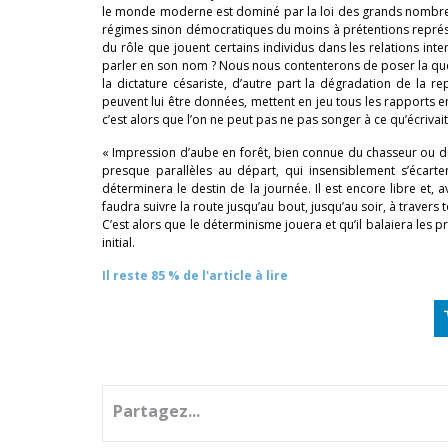
le monde moderne est dominé par la loi des grands nombres, 
régimes sinon démocratiques du moins à prétentions repré
du rôle que jouent certains individus dans les relations inte
parler en son nom ? Nous nous contenterons de poser la que
la dictature césariste, d’autre part la dégradation de la re
peuvent lui être données, mettent en jeu tous les rapports ent
c’est alors que l’on ne peut pas ne pas songer à ce qu’écrivai
« Impression d’aube en forêt, bien connue du chasseur ou du
presque parallèles au départ, qui insensiblement s’écarte
déterminera le destin de la journée. Il est encore libre et, av
faudra suivre la route jusqu’au bout, jusqu’au soir, à travers 
C’est alors que le déterminisme jouera et qu’il balaiera les p
initial.
Il reste 85 % de l'article à lire
Partagez...