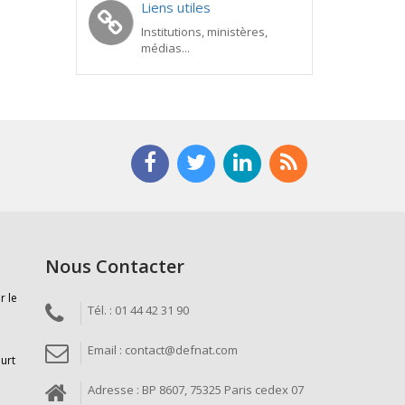
Liens utiles
Institutions, ministères,
médias...
Nous Contacter
r le
Tél. : 01 44 42 31 90
Email : contact@defnat.com
ourt
Adresse : BP 8607, 75325 Paris cedex 07