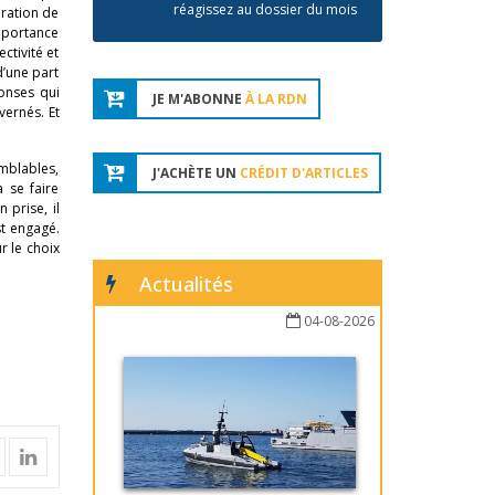
réagissez au dossier du mois
uration de
mportance
ctivité et
d’une part
ponses qui
JE M'ABONNE
À LA RDN
vernés. Et
emblables,
J'ACHÈTE UN
CRÉDIT D'ARTICLES
 se faire
 prise, il
st engagé.
r le choix
Actualités
04-08-2026