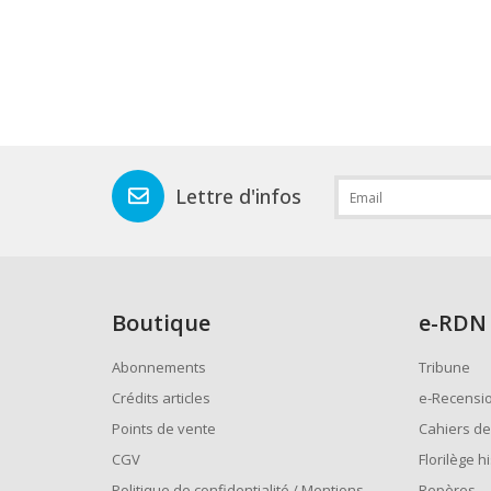
Lettre d'infos
Boutique
e
-RDN
Abonnements
Tribune
Crédits articles
e-Recensi
Points de vente
Cahiers de
CGV
Florilège h
Politique de confidentialité / Mentions
Repères