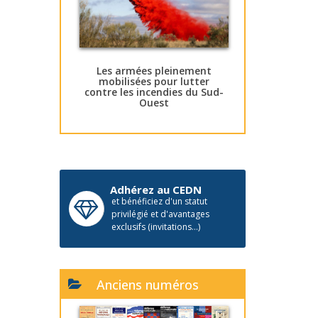
Les armées pleinement
mobilisées pour lutter
contre les incendies du Sud-
Ouest
Adhérez au CEDN
et bénéficiez d'un statut
privilégié et d'avantages
exclusifs (invitations...)
Anciens numéros