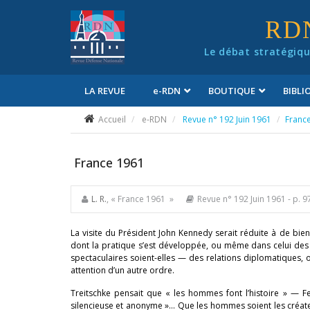
Panneau de gestion des cookies
RD
Le débat stratégiqu
LA REVUE
e
-RDN
BOUTIQUE
BIBL
Conditions générales de vente
Accueil
e-RDN
Revue n° 192 Juin 1961
Franc
France 1961
L. R.
, « France 1961 »
Revue n° 192 Juin 1961
- p. 9
La visite du Président John Kennedy serait réduite à de bie
dont la pratique s’est développée, ou même dans celui des
spectaculaires soient-elles — des relations diplomatiques, 
attention d’un autre ordre.
Treitschke pensait que « les hommes font l’histoire » — Fe
silencieuse et anonyme »… Que les hommes soient les créateurs