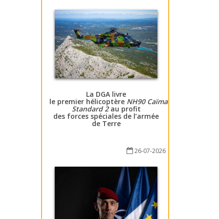
La DGA livre
le premier hélicoptère
NH90 Caïman
Standard 2
au profit
des forces spéciales de l’armée
de Terre
26-07-2026