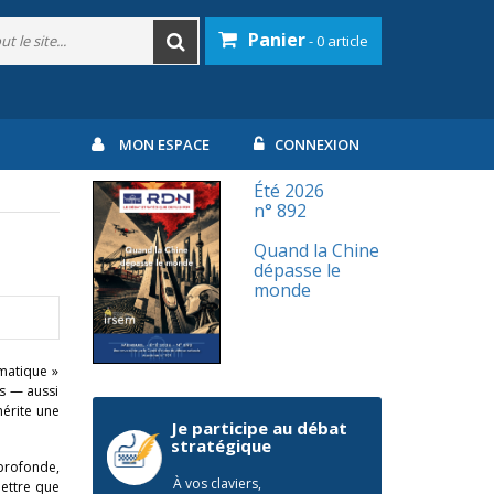
Panier
- 0 article
MON ESPACE
CONNEXION
Été 2026
n° 892
Quand la Chine
dépasse le
monde
omatique »
s — aussi
mérite une
Je participe au débat
stratégique
 profonde,
À vos claviers,
mettre que