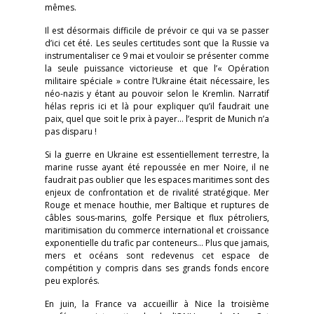
mêmes.
Il est désormais difficile de prévoir ce qui va se passer
d’ici cet été. Les seules certitudes sont que la Russie va
instrumentaliser ce 9 mai et vouloir se présenter comme
la seule puissance victorieuse et que l’« Opération
militaire spéciale » contre l’Ukraine était nécessaire, les
néo-nazis y étant au pouvoir selon le Kremlin. Narratif
hélas repris ici et là pour expliquer qu’il faudrait une
paix, quel que soit le prix à payer… l’esprit de Munich n’a
pas disparu !
Si la guerre en Ukraine est essentiellement terrestre, la
marine russe ayant été repoussée en mer Noire, il ne
faudrait pas oublier que les espaces maritimes sont des
enjeux de confrontation et de rivalité stratégique. Mer
Rouge et menace houthie, mer Baltique et ruptures de
câbles sous-marins, golfe Persique et flux pétroliers,
maritimisation du commerce international et croissance
exponentielle du trafic par conteneurs… Plus que jamais,
mers et océans sont redevenus cet espace de
compétition y compris dans ses grands fonds encore
peu explorés.
En juin, la France va accueillir à Nice la troisième