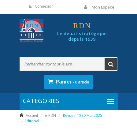
Panneau de gestion des cookies
Connexion
Mon Espace
RDN
Le débat stratégique
depuis 1939
Panier
- 0 article
Accueil
e-RDN
Revue n° 880 Mai 2025
Éditorial