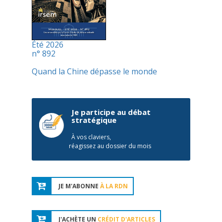
Été 2026
n° 892
Quand la Chine dépasse le monde
Je participe au débat
stratégique
À vos claviers,
réagissez au dossier du mois
JE M'ABONNE
À LA RDN
J'ACHÈTE UN
CRÉDIT D'ARTICLES