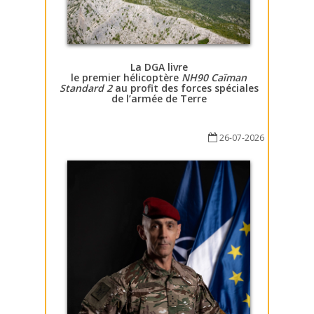
La DGA livre
le premier hélicoptère
NH90 Caïman
Standard 2
au profit des forces spéciales
de l’armée de Terre
26-07-2026