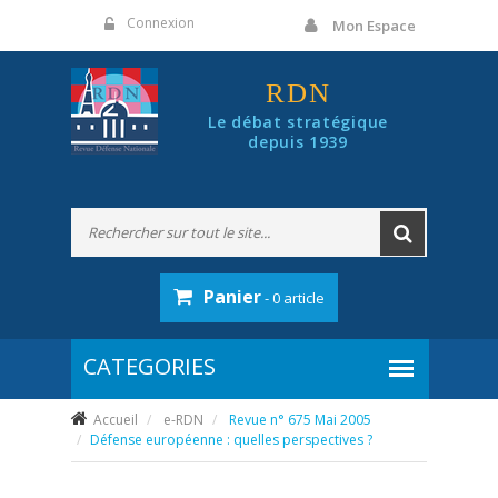
Panneau de gestion des cookies
Connexion
Mon Espace
RDN
Le débat stratégique
depuis 1939
Panier
- 0 article
Accueil
e-RDN
Revue n° 675 Mai 2005
Défense européenne : quelles perspectives ?