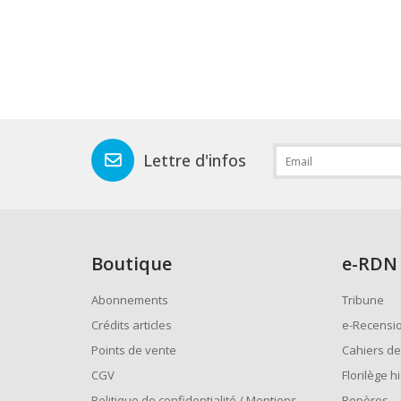
Lettre d'infos
Boutique
e
-RDN
Abonnements
Tribune
Crédits articles
e-Recensi
Points de vente
Cahiers de
CGV
Florilège h
Politique de confidentialité / Mentions
Repères