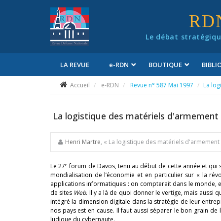
Panneau de gestion des cookies
RD
Le débat stratégiqu
LA REVUE
e
-RDN
BOUTIQUE
BIBL
Conditions générales de vente
Accueil
e-RDN
Revue n° 587 Mai 1997
La log
La logistique des matériels d'armement
Henri Martre
, « La logistique des matériels d'armement
e
Le 27
forum de Davos, tenu au début de cette année et qui s’
mondialisation de l’économie et en particulier sur « la ré
applications informatiques : on compterait dans le monde, en l
de sites
Web
. Il y a là de quoi donner le vertige, mais aussi
intégré la dimension digitale dans la stratégie de leur entrep
nos pays est en cause. Il faut aussi séparer le bon grain de l
ludique du cybernaute.