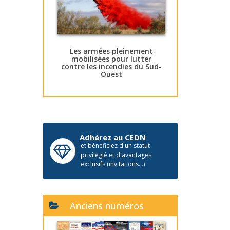
Les armées pleinement
mobilisées pour lutter
contre les incendies du Sud-
Ouest
Adhérez au CEDN
et bénéficiez d'un statut
privilégié et d'avantages
exclusifs (invitations...)
Anciens numéros