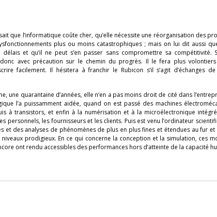
sait que l’informatique coûte cher, qu’elle nécessite une réorganisation des pr
sfonctionnements plus ou moins catastrophiques ; mais on lui dit aussi que
es délais et qu’il ne peut s’en passer sans compromettre sa compétitivité. 
onc avec précaution sur le chemin du progrès. Il le fera plus volontiers s’
scrire facilement. Il hésitera à franchir le Rubicon s’il s’agit d’échanges 
une, une quarantaine d’années, elle n’en a pas moins droit de cité dans l’entrepr
ogique l’a puissamment aidée, quand on est passé des machines électroméc
s à transistors, et enfin à la numérisation et à la microélectronique intégr
 personnels, les fournisseurs et les clients. Puis est venu l’ordinateur scientif
és et des analyses de phénomènes de plus en plus fines et étendues au fur et
 niveaux prodigieux. En ce qui concerne la conception et la simulation, ces 
core ont rendu accessibles des performances hors d’atteinte de la capacité h