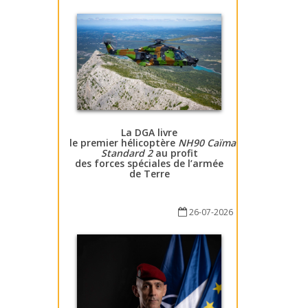
La DGA livre
le premier hélicoptère
NH90 Caïman
Standard 2
au profit
des forces spéciales de l’armée
de Terre
26-07-2026