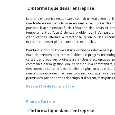
L’informatique dans l’entreprise
Le chef d’entreprise responsable connaît un vrai dilemme. Il 
que toute erreur dans la mise en œuvre peut créer des dy
puissant levier d’efficacité, de réduction des coûts et d
tempérament et l’acuité de ses problèmes, il s’engagera d
d’applications internes à l’entreprise qu’on puisse circon
interentreprises et plus encore intersectorielles.
Pourtant, si l’informatique est une discipline relativement je
états de services sont remarquables. Le progrès technol
cartes perforées aux ordinateurs à tubes électroniques, pui
commencé par la gestion, que ce soit pour la comptabilité, les
des codes de calcul et des modèles de plus en plus élabor
que la puissance des machines croissait pour atteindre des
permis des gains énormes de temps et d’argent, mais plus en
Il reste 87 % de l'article à lire
Plan de l'article
L’informatique dans l’entreprise