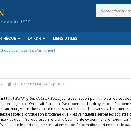
N
e depuis 1939
IOTHÈQUE
LA RDN
LIENS UTILES
istique des matériels d'armement
 »
Revue n° 587 Mai 1997
- p. 3-12
intitulait
Building the Network Society
, a fait sensation par l’ampleur de ses déb
volution digitale ». On a fait état du développement foudroyant de l’équipem
’an 2000, 500 millions d’ordinateurs, 400 millions d’utilisateurs d’Internet, et 
 quelques soucis lorsque l’on proclame que « les vainqueurs seront les sociétés 
rise » et que « l’Europe est en retard ». Cela mérite évidemment réflexion, car l
’ivraie, faire le partage entre le traitement de l’information pertinente et le p