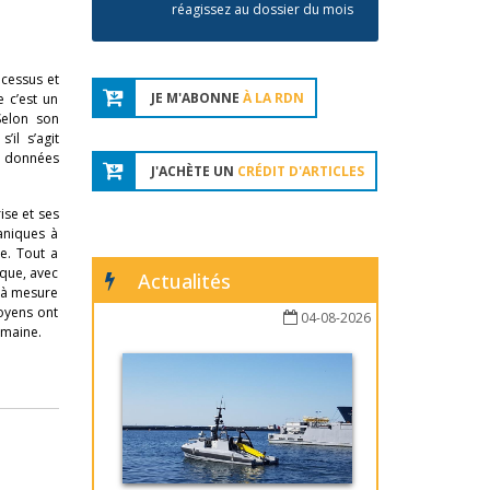
réagissez au dossier du mois
ocessus et
JE M'ABONNE
À LA RDN
 c’est un
Selon son
il s’agit
de données
J'ACHÈTE UN
CRÉDIT D'ARTICLES
ise et ses
aniques à
ée. Tout a
ique, avec
Actualités
 à mesure
moyens ont
04-08-2026
umaine.