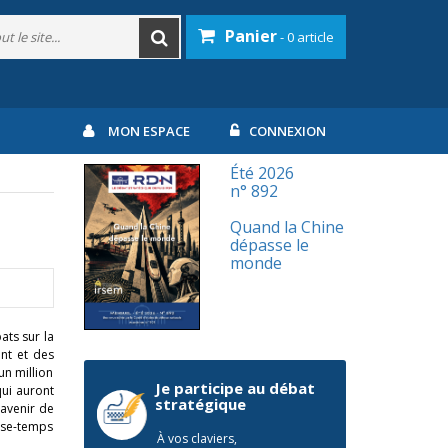
Panier
- 0 article
MON ESPACE
CONNEXION
Été 2026
n° 892
Quand la Chine
dépasse le
monde
ats sur la
ent et des
un million
Je participe au débat
qui auront
stratégique
’avenir de
asse-temps
À vos claviers,