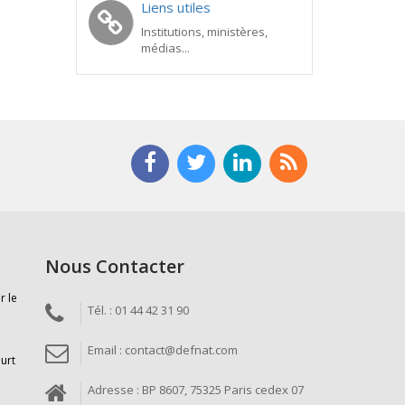
Liens utiles
Institutions, ministères,
médias...
Nous Contacter
r le
Tél. : 01 44 42 31 90
Email : contact@defnat.com
ourt
Adresse : BP 8607, 75325 Paris cedex 07