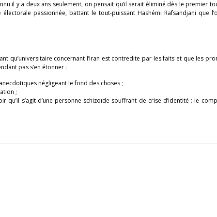
il y a deux ans seulement, on pensait qu’il serait éliminé dès le premier tour
lectorale passionnée, battant le tout-puissant Hashémi Rafsandjani que l’o
ant qu’universitaire concernant l’Iran est contredite par les faits et que les pro
ndant pas s’en étonner :
s anecdotiques négligeant le fond des choses ;
ation ;
avoir qu’il s’agit d’une personne schizoïde souffrant de crise d’identité : le co