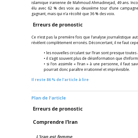
islamique iranienne de Mahmoud Ahmadinejad, 49 ans. Inconnu 
élu avec 62 % des voix au deuxième tour d’une campagne é
gagnant, mais qui n’a récolté que 36 % des voix.
Erreurs de pronostic
Ce n’est pas la première fois que l’analyse journalistique aut
révèlent complètement erronés. Déconcertant, il ne faut cepe
• les nouvelles circulant sur l’Iran sont presque toute
• il s’agit souvent plus de désinformation que d’inform
• si l’on assimile « l’Iran » à une personne, il faut s
pourrait donc paraître irrationnel et imprévisible.
Il reste 86 % de l'article à lire
Plan de l'article
Erreurs de pronostic
Comprendre l’Iran
L’Iran est femme