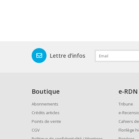
Lettre d'infos
Boutique
e
-RDN
Abonnements
Tribune
Crédits articles
e-Recensi
Points de vente
Cahiers de
CGV
Florilège h
Politique de confidentialité / Mentions
Repères