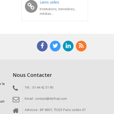
Liens utiles
Institutions, ministères,
médias...
Nous Contacter
r le
Tél. : 01 44 42 31 90
Email : contact@defnat.com
ourt
Adresse : BP 8607, 75325 Paris cedex 07