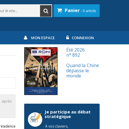
Panier
- 0 article
MON ESPACE
CONNEXION
Été 2026
n° 892
Quand la Chine
dépasse le
monde
s après
Je participe au débat
stratégique
présidence
À vos claviers,