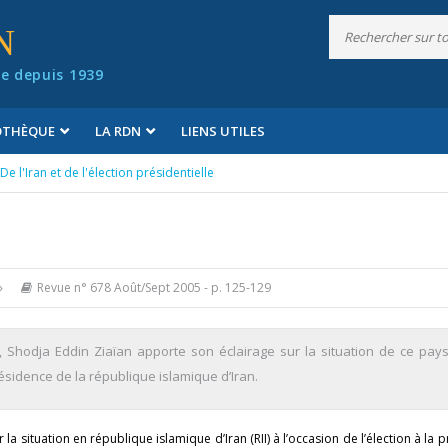
N
e depuis 1939
IOTHÈQUE
LA RDN
LIENS UTILES
De l'Iran et de l'élection présidentielle
»
Revue n° 678 Août/Sept 2005
- p. 125-129
nt, Shodja Eddin Ziaïan apporte son éclairage sur la situation de ce pay
sidence de la république islamique d’Iran.
 la situation en république islamique d’Iran (RII) à l’occasion de l’élection à la 