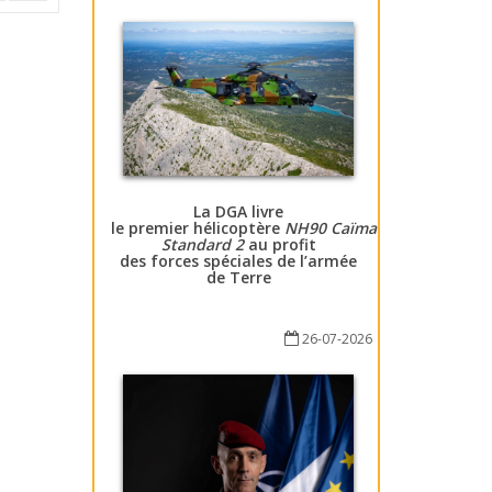
La DGA livre
le premier hélicoptère
NH90 Caïman
Standard 2
au profit
des forces spéciales de l’armée
de Terre
26-07-2026