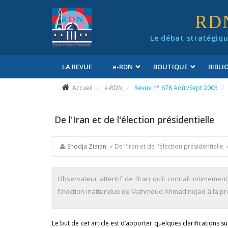
Panneau de gestion des cookies
RD
Le débat stratégiqu
LA REVUE
e
-RDN
BOUTIQUE
BIBL
Conditions générales de vente
Accueil
e-RDN
Revue n° 678 Août/Sept 2005
De l'Iran et de l'élection présidentielle
Shodja Ziaïan
, « De l'Iran et de l'élection présidentielle 
Observateur attentif de l’Iran qu’il connaît intimeme
l’élection inattendue de Mahmoud Ahmadinejad à la pré
Le but de cet article est d’apporter quelques clarifications sur