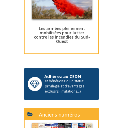
Les armées pleinement
mobilisées pour lutter
contre les incendies du Sud-
Ouest
Adhérez au CEDN
et bénéficiez d'un statut
privilégié et d'avantages
exclusifs (invitations...)
Anciens numéros