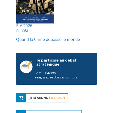
Été 2026
n° 892
Quand la Chine dépasse le monde
Je participe au débat
stratégique
À vos claviers,
réagissez au dossier du mois
JE M'ABONNE
À LA RDN