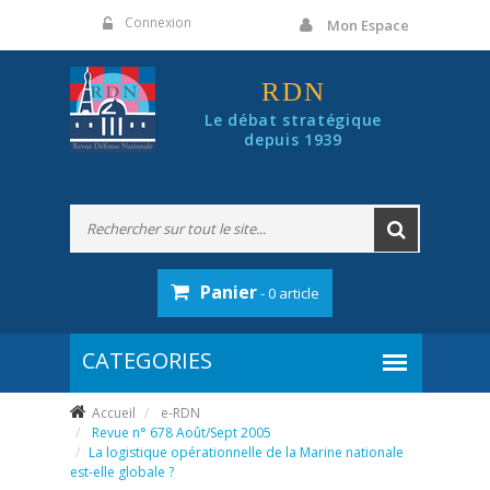
Panneau de gestion des cookies
Connexion
Mon Espace
RDN
Le débat stratégique
depuis 1939
Panier
- 0 article
Accueil
e-RDN
Revue n° 678 Août/Sept 2005
La logistique opérationnelle de la Marine nationale
est-elle globale ?