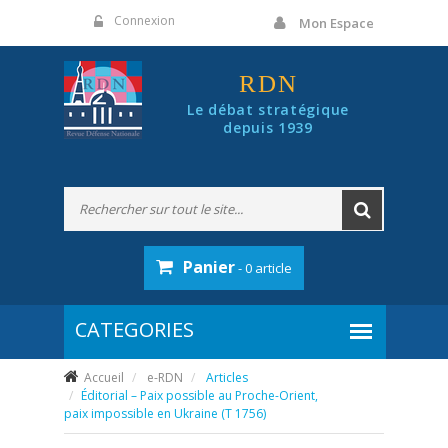
Panneau de gestion des cookies
Connexion
Mon Espace
RDN
Le débat stratégique
depuis 1939
Panier
- 0 article
Accueil
e-RDN
Articles
Éditorial – Paix possible au Proche-Orient,
paix impossible en Ukraine (T 1756)