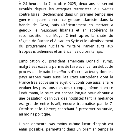
À 24 heures du 7 octobre 2025, deux ans se seront
écoulés depuis les attaques terroristes du
Hamas
contre Israël, déclenchant dans un premier temps une
guerre majeure contre ce groupe islamiste dans la
bande de Gaza, puis ultérieurement en mettant à
genoux le
Hezbollah
libanais et en accélérant la
recomposition du Moyen-Orient après la chute du
régime de Bachar el-Assad en Syrie et le ralentissement
du programme nucléaire militaire iranien suite aux
frappes israéliennes et américaines du printemps.
L’implication du président américain Donald Trump,
malgré ses excès, a permis de faire avancer un début de
processus de paix. Les efforts d’autres acteurs, dont les
pays arabes mais aussi les États européens dont la
France très active sur le sujet, ont contribué aussi à faire
évoluer les positions des deux camps, même si en ce
lundi matin, la route est encore longue pour aboutir à
une cessation définitive des hostilités tant la méfiance
est grande entre Israël, encore traumatisé par le 7-
Octobre et le
Hamas
, cherchant à préserver sa survie,
au moins politique.
Il n’en demeure pas moins qu’une lueur d’espoir est
enfin possible, permettant dans un premier temps la