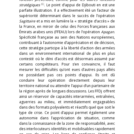
(6)
stratégiques
. Le point d’appui de Djibouti en est une
parfaite illustration. Il a effectivement été un facteur de
supériorité déterminant dans le succès de l’opération
Sagittaire
et a mis en lumière la « stratégie d’accès » de
la France, en miroir de celui des Forces françaises aux
Émirats arabes unis (FFEAU) lors de l’opération
Apagan
.
Spécificité française au sein des Nations européennes,
contribuant à l’autonomie d’appréciation et de décision,
cette stratégie participe à la liberté d’action des armées
dans un environnement international de plus en plus
contesté où le déni d’accès est désormais assumé par
certains compétiteurs. Pour s’en convaincre, il faut
mesurer les difficultés qu’ont eues d’autres pays alliés
ne possédant pas ces points d’appui. Ils ont dû
conduire leur opération directement depuis leur
territoire national ou attendre l’appui d’un partenaire de
la région après de longues discussions. Les FFDj offrent
ainsi un réservoir de capacités interarmées, entraînées,
aguerries au milieu, et immédiatement engageables
dans des formats polyvalents et réactifs quel que soit le
type de crise. Ce point d’appui permet également une
autonomie dans l’appréciation de situation, comme
dans la connaissance de la zone de responsabilité, avec
des interlocuteurs identifiés et mobilisables rapidement