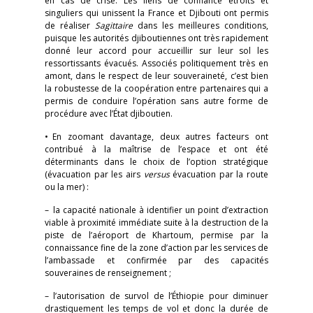
en cas de crise. Les liens de confiance étroits et
singuliers qui unissent la France et Djibouti ont permis
de réaliser
Sagittaire
dans les meilleures conditions,
puisque les autorités djiboutiennes ont très rapidement
donné leur accord pour accueillir sur leur sol les
ressortissants évacués. Associés politiquement très en
amont, dans le respect de leur souveraineté, c’est bien
la robustesse de la coopération entre partenaires qui a
permis de conduire l’opération sans autre forme de
procédure avec l’État djiboutien.
• En zoomant davantage, deux autres facteurs ont
contribué à la maîtrise de l’espace et ont été
déterminants dans le choix de l’option stratégique
(évacuation par les airs
versus
évacuation par la route
ou la mer) :
– la capacité nationale à identifier un point d’extraction
viable à proximité immédiate suite à la destruction de la
piste de l’aéroport de Khartoum, permise par la
connaissance fine de la zone d’action par les services de
l’ambassade et confirmée par des capacités
souveraines de renseignement ;
– l’autorisation de survol de l’Éthiopie pour diminuer
drastiquement les temps de vol et donc la durée de