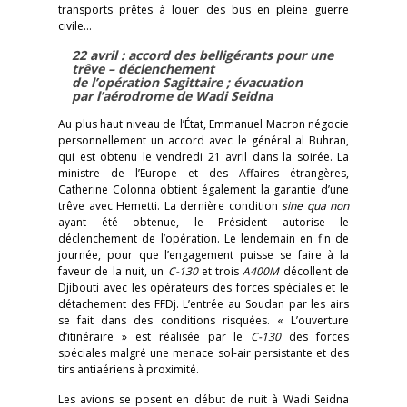
transports prêtes à louer des bus en pleine guerre
civile…
22 avril : accord des belligérants pour une
trêve – déclenchement
de l’opération Sagittaire ; évacuation
par l’aérodrome de Wadi Seidna
Au plus haut niveau de l’État, Emmanuel Macron négocie
personnellement un accord avec le général al Buhran,
qui est obtenu le vendredi 21 avril dans la soirée. La
ministre de l’Europe et des Affaires étrangères,
Catherine Colonna obtient également la garantie d’une
trêve avec Hemetti. La dernière condition
sine qua non
ayant été obtenue, le Président autorise le
déclenchement de l’opération. Le lendemain en fin de
journée, pour que l’engagement puisse se faire à la
faveur de la nuit, un
C-130
et trois
A400M
décollent de
Djibouti avec les opérateurs des forces spéciales et le
détachement des FFDj. L’entrée au Soudan par les airs
se fait dans des conditions risquées. « L’ouverture
d’itinéraire » est réalisée par le
C-130
des forces
spéciales malgré une menace sol-air persistante et des
tirs antiaériens à proximité.
Les avions se posent en début de nuit à Wadi Seidna