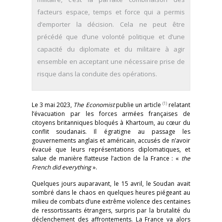
facteurs espace, temps et force qui a permis
d’emporter la décision. Cela ne peut être
précédé que d’une volonté politique et d’une
capacité du diplomate et du militaire à agir
ensemble en acceptant une nécessaire prise de
risque dans la conduite des opérations.
(1)
Le 3 mai 2023,
The Economist
publie un article
relatant
l’évacuation par les forces armées françaises de
citoyens britanniques bloqués à Khartoum, au cœur du
conflit soudanais. Il égratigne au passage les
gouvernements anglais et américain
,
accusés de n’avoir
évacué que leurs représentations diplomatiques, et
salue de manière flatteuse l’action de la France : «
the
French did everything
».
Quelques jours auparavant, le 15 avril, le Soudan avait
sombré dans le chaos en quelques heures piégeant au
milieu de combats d’une extrême violence des centaines
de ressortissants étrangers, surpris par la brutalité du
déclenchement des affrontements. La France va alors