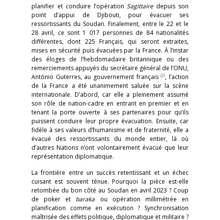
planifier et conduire l’opération
Sagittaire
depuis son
point d’appui de Djibouti, pour évacuer ses
ressortissants du Soudan. Finalement, entre le 22 et le
28 avril, ce sont 1 017 personnes de 84 nationalités
différentes, dont 225 Français, qui seront extraites,
mises en sécurité puis évacuées par la France. À l’instar
des éloges de l’hebdomadaire britannique ou des
remerciements appuyés du secrétaire général de l’ONU,
(2)
António Guterres, au gouvernement français
, l’action
de la France a été unanimement saluée sur la scène
internationale. D’abord, car elle a pleinement assumé
son rôle de nation-cadre en entrant en premier et en
tenant la porte ouverte à ses partenaires pour qu’ils
puissent conduire leur propre évacuation. Ensuite, car
fidèle à ses valeurs d’humanisme et de fraternité, elle a
évacué des ressortissants du monde entier, là où
d’autres Nations n’ont volontairement évacué que leur
représentation diplomatique.
La frontière entre un succès retentissant et un échec
cuisant est souvent ténue. Pourquoi la pièce est-elle
retombée du bon côté au Soudan en avril 2023 ? Coup
de poker et
baraka
ou opération millimétrée en
planification comme en exécution ? Synchronisation
maîtrisée des effets politique, diplomatique et militaire ?