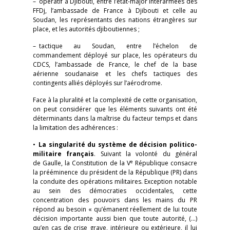
– opératif à Djibouti, entre l’état-major interarmées des
FFDj, l’ambassade de France à Djibouti et celle au
Soudan, les représentants des nations étrangères sur
place, et les autorités djiboutiennes ;
– tactique au Soudan, entre l’échelon de
commandement déployé sur place, les opérateurs du
CDCS, l’ambassade de France, le chef de la base
aérienne soudanaise et les chefs tactiques des
contingents alliés déployés sur l’aérodrome.
Face à la pluralité et la complexité de cette organisation,
on peut considérer que les éléments suivants ont été
déterminants dans la maîtrise du facteur temps et dans
la limitation des adhérences
:
•
La singularité du système de décision politico-
militaire français
. Suivant la volonté du général
e
de Gaulle, la Constitution de la V
République consacre
la prééminence du président de la République (PR) dans
la conduite des opérations militaires. Exception notable
au sein des démocraties occidentales, cette
concentration des pouvoirs dans les mains du PR
répond au besoin « qu’émanent réellement de lui toute
décision importante aussi bien que toute autorité, (…)
qu’en cas de crise grave, intérieure ou extérieure, il lui