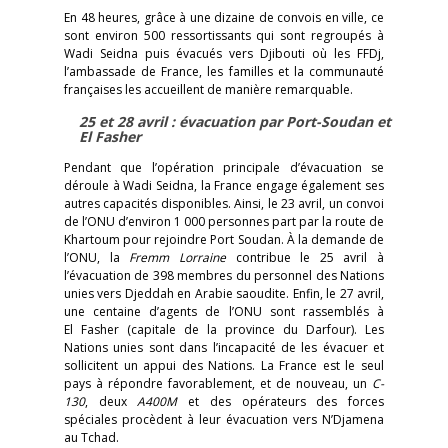
En 48 heures, grâce à une dizaine de convois en ville, ce
sont environ 500 ressortissants qui sont regroupés à
Wadi Seidna puis évacués vers Djibouti où les FFDj,
l’ambassade de France, les familles et la communauté
françaises les accueillent de manière remarquable.
25 et 28 avril : évacuation par Port-Soudan et
El Fasher
Pendant que l’opération principale d’évacuation se
déroule à Wadi Seidna, la France engage également ses
autres capacités disponibles. Ainsi, le 23 avril, un convoi
de l’ONU d’environ 1 000 personnes part par la route de
Khartoum pour rejoindre Port Soudan. À la demande de
l’ONU, la
Fremm
Lorraine
contribue le 25 avril à
l’évacuation de 398 membres du personnel des Nations
unies vers Djeddah en Arabie saoudite. Enfin, le 27 avril,
une centaine d’agents de l’ONU sont rassemblés à
El Fasher (capitale de la province du Darfour). Les
Nations unies sont dans l’incapacité de les évacuer et
sollicitent un appui des Nations. La France est le seul
pays à répondre favorablement, et de nouveau, un
C-
130
, deux
A400M
et des opérateurs des forces
spéciales procèdent à leur évacuation vers N’Djamena
au Tchad.