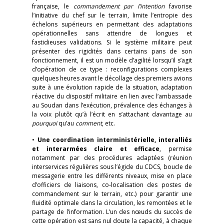
française, le
commandement par l’intention
favorise
l’initiative du chef sur le terrain, limite l’entropie des
échelons supérieurs en permettant des adaptations
opérationnelles sans attendre de longues et
fastidieuses validations. Si le système militaire peut
présenter des rigidités dans certains pans de son
fonctionnement, il est un modèle d’agilité lorsqu’il s’agit
d’opération de ce type : reconfigurations complexes
quelques heures avant le décollage des premiers avions
suite à une évolution rapide de la situation, adaptation
réactive du dispositif militaire en lien avec l’ambassade
au Soudan dans l’exécution, prévalence des échanges à
la voix plutôt qu’à l’écrit en s’attachant davantage au
pourquoi
qu’au
comment
, etc.
•
Une coordination interministérielle, interalliés
et interarmées claire et efficace
, permise
notamment par des procédures adaptées (réunion
interservices régulières sous l’égide du CDCS, boucle de
messagerie entre les différents niveaux, mise en place
d’officiers de liaisons, co-localisation des postes de
commandement sur le terrain, etc.) pour garantir une
fluidité optimale dans la circulation, les remontées et le
partage de l’information. L’un des nœuds du succès de
cette opération est sans nul doute la capacité, à chaque