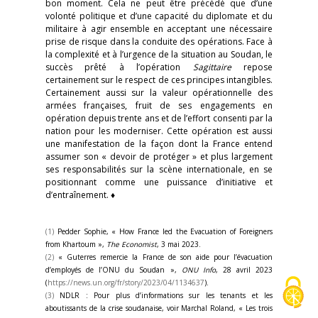
bon moment. Cela ne peut être précédé que d’une
volonté politique et d’une capacité du diplomate et du
militaire à agir ensemble en acceptant une nécessaire
prise de risque dans la conduite des opérations. Face à
la complexité et à l’urgence de la situation au Soudan, le
succès prêté à l’opération
Sagittaire
repose
certainement sur le respect de ces principes intangibles.
Certainement aussi sur la valeur opérationnelle des
armées françaises, fruit de ses engagements en
opération depuis trente ans et de l’effort consenti par la
nation pour les moderniser. Cette opération est aussi
une manifestation de la façon dont la France entend
assumer son « devoir de protéger » et plus largement
ses responsabilités sur la scène internationale, en se
positionnant comme une puissance d’initiative et
d’entraînement. ♦
(1)
Pedder Sophie, « How France led the Evacuation of Foreigners
from Khartoum »,
The Economist
, 3 mai 2023.
(2)
« Guterres remercie la France de son aide pour l’évacuation
d’employés de l’ONU du Soudan »,
ONU Info
, 28 avril 2023
(
https://news.un.org/fr/story/2023/04/1134637
).
(3)
NDLR : Pour plus d’informations sur les tenants et les
aboutissants de la crise soudanaise, voir Marchal Roland, « Les trois