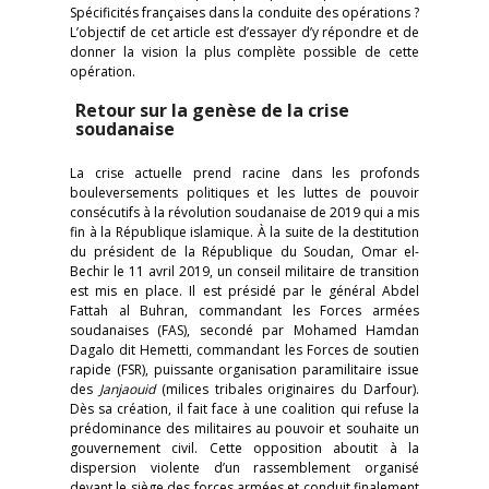
Spécificités françaises dans la conduite des opérations ?
L’objectif de cet article est d’essayer d’y répondre et de
donner la vision la plus complète possible de cette
opération.
Retour sur la genèse de la crise
soudanaise
La crise actuelle prend racine dans les profonds
bouleversements politiques et les luttes de pouvoir
consécutifs à la révolution soudanaise de 2019 qui a mis
fin à la République islamique. À la suite de la destitution
du président de la République du Soudan, Omar el-
Bechir le 11 avril 2019, un conseil militaire de transition
est mis en place. Il est présidé par le général Abdel
Fattah al Buhran, commandant les Forces armées
soudanaises (FAS), secondé par Mohamed Hamdan
Dagalo dit Hemetti, commandant les Forces de soutien
rapide (FSR), puissante organisation paramilitaire issue
des
Janjaouid
(milices tribales originaires du Darfour).
Dès sa création, il fait face à une coalition qui refuse la
prédominance des militaires au pouvoir et souhaite un
gouvernement civil. Cette opposition aboutit à la
dispersion violente d’un rassemblement organisé
devant le siège des forces armées et conduit finalement