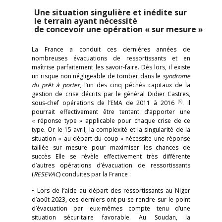
Une situation singulière et inédite sur
le terrain ayant nécessité
de concevoir une opération « sur mesure »
La France a conduit ces dernières années de
nombreuses évacuations de ressortissants et en
maîtrise parfaitement les savoir-faire. Dès lors, il existe
un risque non négligeable de tomber dans le
syndrome
du prêt à porter
, l’un des cinq péchés capitaux de la
gestion de crise décrits par le général Didier Castres,
(5)
sous-chef opérations de l’EMA de 2011 à 2016
. Il
pourrait effectivement être tentant d’apporter une
« réponse type » applicable pour chaque crise de ce
type. Or le 15 avril, la complexité et la singularité de la
situation « au départ du coup » nécessite une réponse
taillée sur mesure pour maximiser les chances de
succès Elle se révèle effectivement très différente
d’autres opérations d’évacuation de ressortissants
(
RESEVAC
) conduites par la France :
• Lors de l’aide au départ des ressortissants au Niger
d’août 2023, ces derniers ont pu se rendre sur le point
d’évacuation par eux-mêmes compte tenu d’une
situation sécuritaire favorable. Au Soudan, la