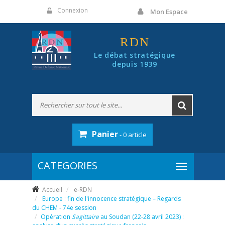
Panneau de gestion des cookies
Connexion
Mon Espace
RDN
Le débat stratégique
depuis 1939
Panier
- 0 article
Accueil
e-RDN
Europe : fin de l'innocence stratégique – Regards
du CHEM - 74e session
Opération
Sagittaire
au Soudan (22-28 avril 2023) :