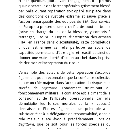
France quelques jours avant l’engagement. Il a permis
qu’un opérateur des forces spéciales grièvement blessé
par balle durant l’opération soit opéré sur place dans
des conditions de rusticité extrême et sauvé grâce à
l’action remarquable des équipes du SSA. Seul service
en Europe à posséder une « chaîne de bout en bout »
(prise en charge du lieu de la blessure, y compris à
l’étranger, jusqu’à un Hôpital d’instruction des armées
[HIA] en France sans discontinuité), cette complétude
unique est enviée car elle participe au socle de
capacités permettant d’être agile et réactif et ainsi de
donner une vraie liberté d’action au chef dans la prise
de décision et l’acceptation du risque.
L’ensemble des acteurs de cette opération s’accorde
également pour reconnaître que la confiance collective
a joué un rôle majeur dans l’acceptation du risque et le
succès de
Sagittaire
. Fondement structurant du
fonctionnement militaire, la confiance est le ciment de la
cohésion et de l’efficacité opérationnelle car elle
démultiplie les forces morales et la « capacité
d’encaisse ». Elle est également un préalable à la
subsidiarité et à la délégation de responsabilité, dont le
rôle majeur a été évoqué précédemment. Lors de
Sagittaire
, que ce soit pour les forces spéciales ou