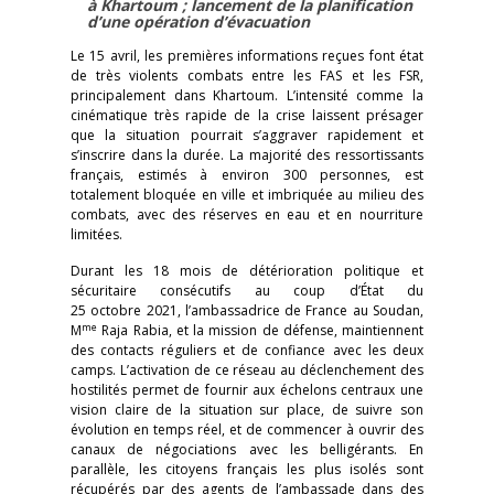
à Khartoum ; lancement de la planification
d’une opération d’évacuation
Le 15 avril, les premières informations reçues font état
de très violents combats entre les FAS et les FSR,
principalement dans Khartoum. L’intensité comme la
cinématique très rapide de la crise laissent présager
que la situation pourrait s’aggraver rapidement et
s’inscrire dans la durée. La majorité des ressortissants
français, estimés à environ 300 personnes, est
totalement bloquée en ville et imbriquée au milieu des
combats, avec des réserves en eau et en nourriture
limitées.
Durant les 18 mois de détérioration politique et
sécuritaire consécutifs au coup d’État du
25 octobre 2021, l’ambassadrice de France au Soudan,
me
M
Raja Rabia, et la mission de défense, maintiennent
des contacts réguliers et de confiance avec les deux
camps. L’activation de ce réseau au déclenchement des
hostilités permet de fournir aux échelons centraux une
vision claire de la situation sur place, de suivre son
évolution en temps réel, et de commencer à ouvrir des
canaux de négociations avec les belligérants. En
parallèle, les citoyens français les plus isolés sont
récupérés par des agents de l’ambassade dans des