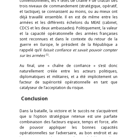
conventionnelles, les « têtes de chaîne » de chacun des
trois niveaux de commandement (stratégique, opératif,
et tactique), se connaissent au moins, ou au mieux ont
déjà travaillé ensemble. Il en est de même entre les
armées et les différents échelons du MEAE (cabinet,
CDCS et les deux ambassades). Politiquement, la valeur
et la capacité opérationnelle des armées françaises
sont reconnues et dans le contexte du retour de la
guerre en Europe, le président de la République a
rappelé qu’il
faisait confiance et savait pouvoir compter
(8)
sur les armées
.
Au final, une « chaîne de confiance » s’est donc
naturellement créée entre les acteurs politiques,
diplomatiques et militaires, et a été implicitement un
facteur de supériorité opérationnelle en tant que
catalyseur de l’acceptation du risque.
Conclusion
Dans la bataille, la victoire et le succès ne s’acquièrent
que si l’option stratégique retenue est une parfaite
combinaison des facteurs espace, temps et force, afin
de pouvoir appliquer les bonnes capacités
opérationnelles sur l’adversaire, au bon endroit et au