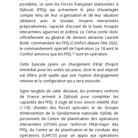
possibles, ce sont les Forces françaises stationnées à
Djibouti (FFDj) qui présentent le plus d’avantages
compte tenu de leur organisation et de leur situation
(distance avec le Soudan, moyens interarmées
prépositionnés, capacité d’accueil de la base, troupes
interarmées aguerries et prêtes). Le Céma confie donc
officiellement au général de division aérienne Laurent
Boïté, commandant les FFDj (Comfor) depuis l’été 2022,
le commandement opératif de l’opération. Le 18 avril, le
(4)
Comfor annonce que les FFDj
sont en opération.
Cette bascule opère un changement d’état d’esprit
immédiat pour les unités sur place, dont le seul objectif
est d’être prêt quelle que soit l’option d’engagement
retenue et la configuration qui y sera associée.
Signe tangible de cette décision, les premiers renforts
de France arrivent à Djibouti pour compléter les
capacités des FFDj. Il s’agit de trois avions
A400M
, d’un
C-130
, d’unités des forces spéciales et du Groupe
d’intervention de la Gendarmerie nationale (GIGN), de
personnels du Centre de planification des opérations
interarmées (CPOIA) pour renforcer l’état-major des
FFDj, du Centre air de planification et de conduite des
opérations (CAPCO) pour un appui aux opérations