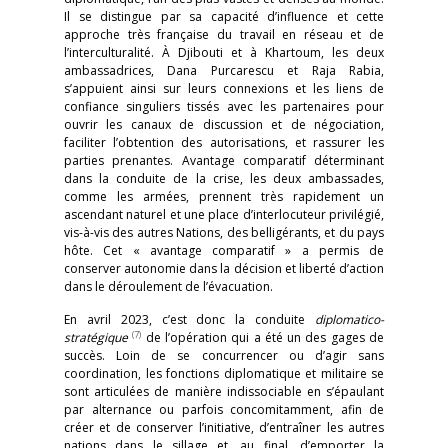
Il se distingue par sa capacité d’influence et cette
approche très française du travail en réseau et de
l’interculturalité. À Djibouti et à Khartoum, les deux
ambassadrices, Dana Purcarescu et Raja Rabia,
s’appuient ainsi sur leurs connexions et les liens de
confiance singuliers tissés avec les partenaires pour
ouvrir les canaux de discussion et de négociation,
faciliter l’obtention des autorisations, et rassurer les
parties prenantes. Avantage comparatif déterminant
dans la conduite de la crise, les deux ambassades,
comme les armées, prennent très rapidement un
ascendant naturel et une place d’interlocuteur privilégié,
vis-à-vis des autres Nations, des belligérants, et du pays
hôte. Cet « avantage comparatif » a permis de
conserver autonomie dans la décision et liberté d’action
dans le déroulement de l’évacuation.
En avril 2023, c’est donc la conduite
diplomatico-
(7)
stratégique
de l’opération qui a été un des gages de
succès. Loin de se concurrencer ou d’agir sans
coordination, les fonctions diplomatique et militaire se
sont articulées de manière indissociable en s’épaulant
par alternance ou parfois concomitamment, afin de
créer et de conserver l’initiative, d’entraîner les autres
nations dans le sillage et, au final, d’emporter la