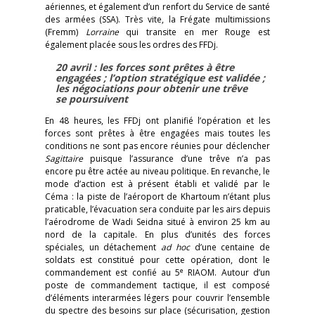
aériennes, et également d’un renfort du Service de santé
des armées (SSA). Très vite, la Frégate multimissions
(Fremm)
Lorraine
qui transite en mer Rouge est
également placée sous les ordres des FFDj.
20 avril : les forces sont prêtes à être
engagées ; l’option stratégique est validée ;
les négociations pour obtenir une trêve
se poursuivent
En 48 heures, les FFDj ont planifié l’opération et les
forces sont prêtes à être engagées mais toutes les
conditions ne sont pas encore réunies pour déclencher
Sagittaire
puisque l’assurance d’une trêve n’a pas
encore pu être actée au niveau politique. En revanche, le
mode d’action est à présent établi et validé par le
Céma : la piste de l’aéroport de Khartoum n’étant plus
praticable, l’évacuation sera conduite par les airs depuis
l’aérodrome de Wadi Seidna situé à environ 25 km au
nord de la capitale. En plus d’unités des forces
spéciales, un détachement
ad hoc
d’une centaine de
soldats est constitué pour cette opération, dont le
e
commandement est confié au 5
RIAOM. Autour d’un
poste de commandement tactique, il est composé
d’éléments interarmées légers pour couvrir l’ensemble
du spectre des besoins sur place (sécurisation, gestion