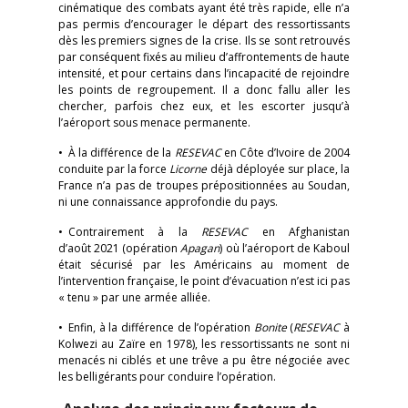
cinématique des combats ayant été très rapide, elle n’a
pas permis d’encourager le départ des ressortissants
dès les premiers signes de la crise. Ils se sont retrouvés
par conséquent fixés au milieu d’affrontements de haute
intensité, et pour certains dans l’incapacité de rejoindre
les points de regroupement. Il a donc fallu aller les
chercher, parfois chez eux, et les escorter jusqu’à
l’aéroport sous menace permanente.
• À la différence de la
RESEVAC
en Côte d’Ivoire de 2004
conduite par la force
Licorne
déjà déployée sur place, la
France n’a pas de troupes prépositionnées au Soudan,
ni une connaissance approfondie du pays.
• Contrairement à la
RESEVAC
en Afghanistan
d’août 2021 (opération
Apagan
) où l’aéroport de Kaboul
était sécurisé par les Américains au moment de
l’intervention française, le point d’évacuation n’est ici pas
« tenu » par une armée alliée.
• Enfin, à la différence de l’opération
Bonite
(
RESEVAC
à
Kolwezi au Zaïre en 1978), les ressortissants ne sont ni
menacés ni ciblés et une trêve a pu être négociée avec
les belligérants pour conduire l’opération.