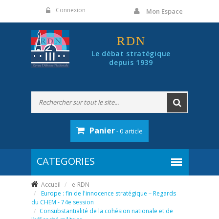
Panneau de gestion des cookies
Connexion
Mon Espace
RDN
Le débat stratégique
depuis 1939
Panier
- 0 article
Accueil
e-RDN
Europe : fin de l'innocence stratégique – Regards
du CHEM - 74e session
Consubstantialité de la cohésion nationale et de