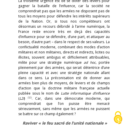
La troisième urgence est de se doter des leviers pour
gagner la bataille de l’influence, car la société ne
comprendrait pas que les armées ne disposent pas de
tous les moyens pour défendre les intérêts supérieurs
de la Nation. Or, si tous nos compétiteurs ont
désormais un recours débridé à l’arme numérique, la
France reste encore très en deçà des capacités
d’influence pour se défendre, d’une part, et attaquer au
besoin, d’autre part – dans le respect de ses valeurs. La
conflictualité moderne, combinant des modes d’action
militaires et non militaires, directs et indirects, licites ou
illicites, souvent ambigus et difficilement attribuables,
milite pour une stratégie numérique
ad hoc,
portée
pleinement par des armées, qui serait détentrice d’une
pleine capacité et avec une stratégie nationale allant
dans ce sens. La préconisation est de donner aux
armées bien plus de moyens, de leviers et de champs
d’action que la doctrine militaire française actuelle
publiée sous le nom de
Lutte informatique d’influence
(50)
(
L2I
)
. Car, dans une démocratie moderne, qui
comprendrait que l’on puisse être menacé
sérieusement, sans même que les armées ne puissent
se battre sur ce champ également ?
Raviver « le feu sacré de l’unité nationale »