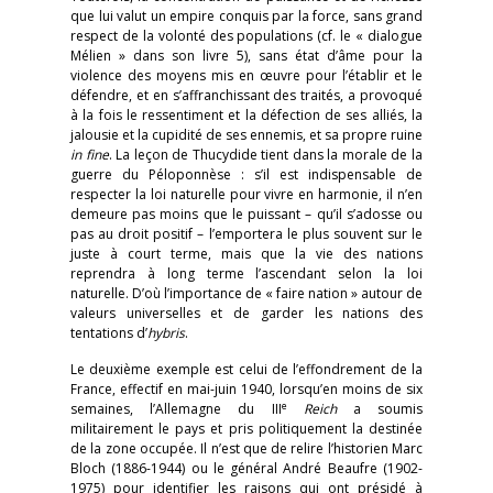
que lui valut un empire conquis par la force, sans grand
respect de la volonté des populations (cf. le « dialogue
Mélien » dans son livre 5), sans état d’âme pour la
violence des moyens mis en œuvre pour l’établir et le
défendre, et en s’affranchissant des traités, a provoqué
à la fois le ressentiment et la défection de ses alliés, la
jalousie et la cupidité de ses ennemis, et sa propre ruine
in fine
. La leçon de Thucydide tient dans la morale de la
guerre du Péloponnèse : s’il est indispensable de
respecter la loi naturelle pour vivre en harmonie, il n’en
demeure pas moins que le puissant – qu’il s’adosse ou
pas au droit positif – l’emportera le plus souvent sur le
juste à court terme, mais que la vie des nations
reprendra à long terme l’ascendant selon la loi
naturelle. D’où l’importance de « faire nation » autour de
valeurs universelles et de garder les nations des
tentations d’
hybris
.
Le deuxième exemple est celui de l’effondrement de la
France, effectif en mai-juin 1940, lorsqu’en moins de six
e
semaines, l’Allemagne du III
Reich
a soumis
militairement le pays et pris politiquement la destinée
de la zone occupée. Il n’est que de relire l’historien Marc
Bloch (1886-1944) ou le général André Beaufre (1902-
1975) pour identifier les raisons qui ont présidé à