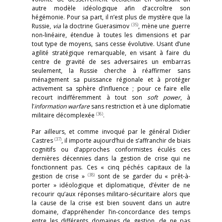
autre modèle idéologique afin d’accroître son
hégémonie. Pour sa part, il n’est plus de mystère que la
(35)
Russie,
via
la doctrine Guerasimov
, mène une guerre
non-linéaire, étendue à toutes les dimensions et par
tout type de moyens, sans cesse évolutive. Usant d’une
agilité stratégique remarquable, en visant à faire du
centre de gravité de ses adversaires un embarras
seulement, la Russie cherche à réaffirmer sans
ménagement sa puissance régionale et à protéger
activement sa sphère d’influence ; pour ce faire elle
recourt indifféremment à tout son
soft power
, à
l’
information warfare
sans restriction et à une diplomatie
(36)
militaire décomplexée
.
Par ailleurs, et comme invoqué par le général Didier
(37)
Castres
, il importe aujourd’hui de s’affranchir de biais
cognitifs ou d’approches conformistes éculés ces
dernières décennies dans la gestion de crise qui ne
fonctionnent pas. Ces « cinq péchés capitaux de la
(38)
gestion de crise »
sont de se garder du « prêt-à-
porter » idéologique et diplomatique, d’éviter de ne
recourir qu’aux réponses militaro-sécuritaire alors que
la cause de la crise est bien souvent dans un autre
domaine, d’appréhender l’in-concordance des temps
entre les différents domaines de gestion, de ne pas