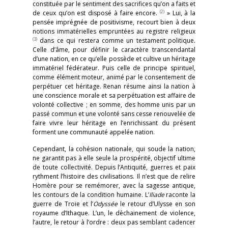
constituée par le sentiment des sacrifices qu’on a faits et
(2)
de ceux qu’on est disposé à faire encore.
» Lui, à la
pensée imprégnée de positivisme, recourt bien à deux
notions immatérielles empruntées au registre religieux
(3)
dans ce qui restera comme un testament politique.
Celle d’âme, pour définir le caractère transcendantal
d’une nation, en ce qu’elle possède et cultive un héritage
immatériel fédérateur. Puis celle de principe spirituel,
comme élément moteur, animé par le consentement de
perpétuer cet héritage. Renan résume ainsi la nation à
une conscience morale et sa perpétuation est affaire de
volonté collective ; en somme, des homme unis par un
passé commun et une volonté sans cesse renouvelée de
faire vivre leur héritage en l’enrichissant du présent
forment une communauté appelée nation.
Cependant, la cohésion nationale, qui soude la nation,
ne garantit pas à elle seule la prospérité, objectif ultime
de toute collectivité. Depuis l’Antiquité, guerres et paix
rythment l’histoire des civilisations. Il n’est que de relire
Homère pour se remémorer, avec la sagesse antique,
les contours de la condition humaine. L’
Iliade
raconte la
guerre de Troie et l’
Odyssée
le retour d’Ulysse en son
royaume d’Ithaque. L’un, le déchainement de violence,
l’autre, le retour à l’ordre : deux pas semblant cadencer