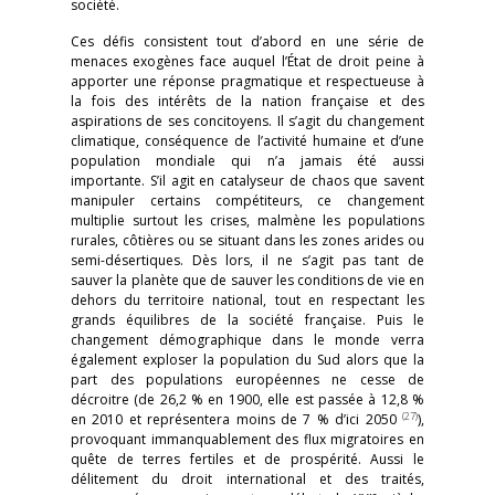
société.
Ces défis consistent tout d’abord en une série de
menaces exogènes face auquel l’État de droit peine à
apporter une réponse pragmatique et respectueuse à
la fois des intérêts de la nation française et des
aspirations de ses concitoyens. Il s’agit du changement
climatique, conséquence de l’activité humaine et d’une
population mondiale qui n’a jamais été aussi
importante. S’il agit en catalyseur de chaos que savent
manipuler certains compétiteurs, ce changement
multiplie surtout les crises, malmène les populations
rurales, côtières ou se situant dans les zones arides ou
semi-désertiques. Dès lors, il ne s’agit pas tant de
sauver la planète que de sauver les conditions de vie en
dehors du territoire national, tout en respectant les
grands équilibres de la société française. Puis le
changement démographique dans le monde verra
également exploser la population du Sud alors que la
part des populations européennes ne cesse de
décroitre (de 26,2 % en 1900, elle est passée à 12,8 %
(27)
en 2010 et représentera moins de 7 % d’ici 2050
),
provoquant immanquablement des flux migratoires en
quête de terres fertiles et de prospérité. Aussi le
délitement du droit international et des traités,