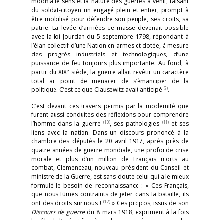
modifia le sens et la nature des guerres à venir, faisant
du soldat-citoyen un engagé plein et entier, prompt à
être mobilisé pour défendre son peuple, ses droits, sa
patrie. La levée d’armées de masse devenait possible
avec la loi Jourdan du 5 septembre 1798, répondant à
l’élan collectif d’une Nation en armes et dotée, à mesure
des progrès industriels et technologiques, d’une
puissance de feu toujours plus importante. Au fond, à
e
partir du XIX
siècle, la guerre allait revêtir un caractère
total au point de menacer de s’émanciper de la
(9)
politique. C’est ce que Clausewitz avait anticipé
.
C’est devant ces travers permis par la modernité que
furent aussi conduites des réflexions pour comprendre
(10)
(11)
l’homme dans la guerre
, ses pathologies
et ses
liens avec la nation. Dans un discours prononcé à la
chambre des députés le 20 avril 1917, après près de
quatre années de guerre mondiale, une profonde crise
morale et plus d’un million de Français morts au
combat, Clemenceau, nouveau président du Conseil et
ministre de la Guerre, est sans doute celui qui a le mieux
formulé le besoin de reconnaissance : « Ces Français,
que nous fûmes contraints de jeter dans la bataille, ils
(12)
ont des droits sur nous !
» Ces propos, issus de son
Discours de guerre
du 8 mars 1918, expriment à la fois