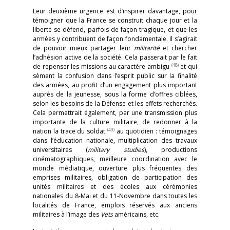
Leur deuxième urgence est d’inspirer davantage, pour
témoigner que la France se construit chaque jour et la
liberté se défend, parfois de façon tragique, et que les
armées y contribuent de façon fondamentale. Il s’agirait
de pouvoir mieux partager leur
militarité
et chercher
l’adhésion active de la société. Cela passerait par le fait
(48)
de repenser les missions au caractère ambigu
et qui
sèment la confusion dans l’esprit public sur la finalité
des armées, au profit d’un engagement plus important
auprès de la jeunesse, sous la forme d’offres ciblées,
selon les besoins de la Défense et les effets recherchés.
Cela permettrait également, par une transmission plus
importante de la culture militaire, de redonner à la
(49)
nation la trace du soldat
au quotidien : témoignages
dans l’éducation nationale, multiplication des travaux
universitaires (
military studies
), productions
cinématographiques, meilleure coordination avec le
monde médiatique, ouverture plus fréquentes des
emprises militaires, obligation de participation des
unités militaires et des écoles aux cérémonies
nationales du 8-Mai et du 11-Novembre dans toutes les
localités de France, emplois réservés aux anciens
militaires à l’image des
Vets
américains, etc.