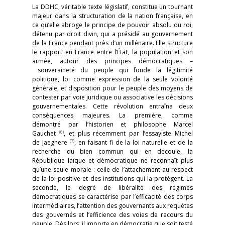
La DDHC, véritable texte législatif, constitue un tournant
majeur dans la structuration de la nation française, en
ce qu’elle abroge le principe de pouvoir absolu du roi,
détenu par droit divin, qui a présidé au gouvernement
de la France pendant près d’un millénaire. Elle structure
le rapport en France entre l’État, la population et son
armée, autour des principes démocratiques –
souveraineté du peuple qui fonde la légitimité
politique, loi comme expression de la seule volonté
générale, et disposition pour le peuple des moyens de
contester par voie juridique ou associative les décisions
gouvernementales. Cette révolution entraîna deux
conséquences majeures. La première, comme
démontré par l’historien et philosophe Marcel
(6)
Gauchet
, et plus récemment par l’essayiste Michel
(7)
de Jaeghere
, en faisant fi de la loi naturelle et de la
recherche du bien commun qui en découle, la
République laïque et démocratique ne reconnaît plus
qu’une seule morale : celle de l’attachement au respect
de la loi positive et des institutions qui la protègent. La
seconde, le degré de libéralité des régimes
démocratiques se caractérise par l’efficacité des corps
intermédiaires, l’attention des gouvernants aux requêtes
des gouvernés et l’efficience des voies de recours du
peuple. Dès lors, il importe en démocratie que soit testé