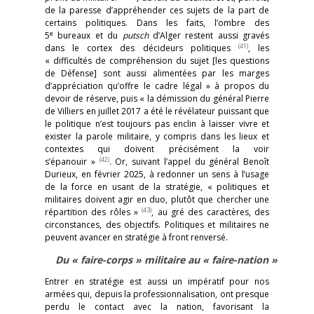
de la paresse d’appréhender ces sujets de la part de
certains politiques. Dans les faits, l’ombre des
e
5
bureaux et du
putsch
d’Alger restent aussi gravés
(41)
dans le cortex des décideurs politiques
, les
« difficultés de compréhension du sujet [les questions
de Défense] sont aussi alimentées par les marges
d’appréciation qu’offre le cadre légal » à propos du
devoir de réserve, puis « la démission du général Pierre
de Villiers en juillet 2017 a été le révélateur puissant que
le politique n’est toujours pas enclin à laisser vivre et
exister la parole militaire, y compris dans les lieux et
contextes qui doivent précisément la voir
(42)
s’épanouir »
. Or, suivant l’appel du général Benoît
Durieux, en février 2025, à redonner un sens à l’usage
de la force en usant de la stratégie, « politiques et
militaires doivent agir en duo, plutôt que chercher une
(43)
répartition des rôles »
, au gré des caractères, des
circonstances, des objectifs. Politiques et militaires ne
peuvent avancer en stratégie à front renversé.
Du « faire-corps » militaire au « faire-nation »
Entrer en stratégie est aussi un impératif pour nos
armées qui, depuis la professionnalisation, ont presque
perdu le contact avec la nation, favorisant la