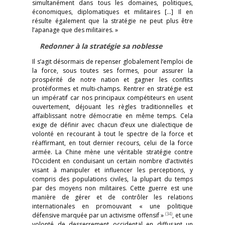
simultanément dans tous les domaines, politiques,
économiques, diplomatiques et militaires […] Il en
résulte également que la stratégie ne peut plus être
l’apanage que des militaires. »
Redonner à la stratégie sa noblesse
Il s’agit désormais de repenser globalement l’emploi de
la force, sous toutes ses formes, pour assurer la
prospérité de notre nation et gagner les conflits
protéiformes et multi-champs. Rentrer en stratégie est
un impératif car nos principaux compétiteurs en usent
ouvertement, déjouant les règles traditionnelles et
affaiblissant notre démocratie en même temps. Cela
exige de définir avec chacun d’eux une dialectique de
volonté en recourant à tout le spectre de la force et
réaffirmant, en tout dernier recours, celui de la force
armée. La Chine mène une véritable stratégie contre
l’Occident en conduisant un certain nombre d’activités
visant à manipuler et influencer les perceptions, y
compris des populations civiles, la plupart du temps
par des moyens non militaires. Cette guerre est une
manière de gérer et de contrôler les relations
internationales en promouvant « une politique
(34)
défensive marquée par un activisme offensif »
, et une
volonté de desserrement occidental en diffusant un