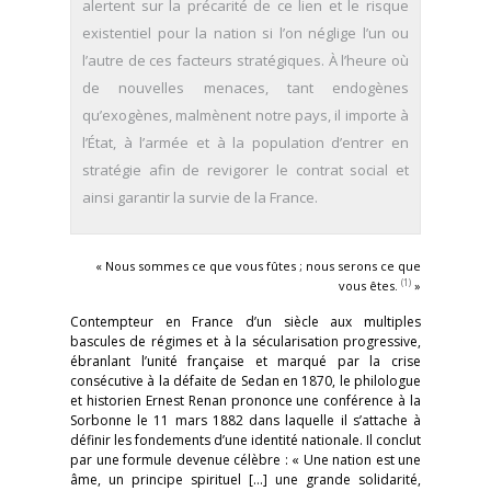
alertent sur la précarité de ce lien et le risque
existentiel pour la nation si l’on néglige l’un ou
l’autre de ces facteurs stratégiques. À l’heure où
de nouvelles menaces, tant endogènes
qu’exogènes, malmènent notre pays, il importe à
l’État, à l’armée et à la population d’entrer en
stratégie afin de revigorer le contrat social et
ainsi garantir la survie de la France.
« Nous sommes ce que vous fûtes ; nous serons ce que
(1)
vous êtes.
»
Contempteur en France d’un siècle aux multiples
bascules de régimes et à la sécularisation progressive,
ébranlant l’unité française et marqué par la crise
consécutive à la défaite de Sedan en 1870, le philologue
et historien Ernest Renan prononce une conférence à la
Sorbonne le 11 mars 1882 dans laquelle il s’attache à
définir les fondements d’une identité nationale. Il conclut
par une formule devenue célèbre : « Une nation est une
âme, un principe spirituel [...] une grande solidarité,