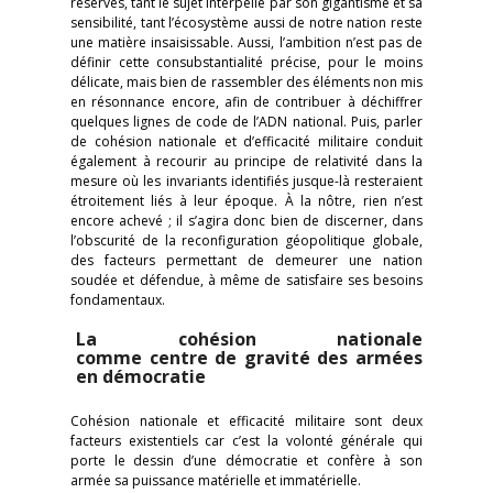
réserves, tant le sujet interpelle par son gigantisme et sa
sensibilité, tant l’écosystème aussi de notre nation reste
une matière insaisissable. Aussi, l’ambition n’est pas de
définir cette consubstantialité précise, pour le moins
délicate, mais bien de rassembler des éléments non mis
en résonnance encore, afin de contribuer à déchiffrer
quelques lignes de code de l’ADN national. Puis, parler
de cohésion nationale et d’efficacité militaire conduit
également à recourir au principe de relativité dans la
mesure où les invariants identifiés jusque-là resteraient
étroitement liés à leur époque. À la nôtre, rien n’est
encore achevé ; il s’agira donc bien de discerner, dans
l’obscurité de la reconfiguration géopolitique globale,
des facteurs permettant de demeurer une nation
soudée et défendue, à même de satisfaire ses besoins
fondamentaux.
La cohésion nationale
comme centre de gravité des armées
en démocratie
Cohésion nationale et efficacité militaire sont deux
facteurs existentiels car c’est la volonté générale qui
porte le dessin d’une démocratie et confère à son
armée sa puissance matérielle et immatérielle.