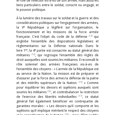
le rôle de l’exécutif vis-à-vis de son armée, mais aussi les
liens particuliers entre le soldat, conscrit ou engagé, et
le pouvoir politique.
À la lumière des travaux sur le soldat et la guerre et des
considérations politiques sur l’engagement des armées,
e
la V
République a légiféré sur l’organisation, le
fonctionnement et les missions de la force armée
(13)
française. C’est l’objet du code de la défense
qui
englobe l’ensemble des dispositions législatives et
règlementaires sur la Défense nationale. Dans le
er
e
livre 1
, la 4
partie est consacrée au statut général des
(14)
militaires
, qui regroupe l’ensemble des règles de
droit auxquelles sont soumis les militaires. Il reconnaît le
rôle solennel des armées françaises vis-à-vis de
l’ensemble des citoyens : « L’armée de la République est
au service de la Nation. Sa mission est de préparer et
d’assurer par la force des armes la défense de la patrie
(15)
et des intérêts supérieurs de la Nation.
» Comme
pour équilibrer les devoirs et sujétions auxquels sont
(16)
soumis les militaires
, et contrebalancer la restriction
(17)
de l’exercice des libertés individuelles
, ce statut
général fait également bénéficier en contrepartie de
garanties morales : « Les devoirs qu’il comporte et les
sujétions qu’il implique méritent le respect des citoyens
(18)