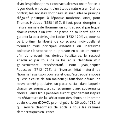
divin, les philosophes « contractualistes » ont théorisé la
façon dont, en passant d’un état de nature à un état du
contrat, les sociétés sont nées, et avec elles le principe
d’égalité politique à l’époque moderne. Ainsi, pour
Thomas Hobbes (1588-1679), il faut, pour dompter la
nature animale de l’homme, un contrat social par lequel
chacun remet à un État une partie de sa liberté afin de
garantir la paix civile. John Locke (1632-1704) va, pour sa
part, prôner la liberté de conscience individuelle et
formuler trois principes essentiels du libéralisme
politique : la séparation du pouvoir en plusieurs entités
afin de prévenir les dérives totalitaires, le respect
absolu et par tous de la loi, et la définition d’un
gouvernement représentatif. Pour Jean-Jacques
Rousseau (1712-1778), à l’inverse, l’état naturel de
l’homme faisait son bonheur et c’est l’état social imposé
qui est la cause de son malheur ; il faut donc définir une
souveraineté populaire, un pacte social, dans laquelle
chacun se soumettrait consciemment aux gouvernants
choisis. Leurs trois pensées auront grandement inspiré
les rédacteurs de la Déclaration des droits de l’homme
et du citoyen (DDHC), promulguée le 26 août 1789, et
qui servira désormais de socle à tous les régimes
démocratiques en France.