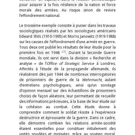
pour assurer à la fois résilience de la nation et force
morale des armées. Au risque sinon de revivre
l’effondrement national.
Le troisième exemple consiste à puiser dans les travaux
sociologiques réalisés par les sociologues américains
Edward Shils (1910-1995) et Morris Janowitz (1919-1988)
sur les causes de l’effondrement d’une armée en guerre.
Tous deux ont publié les résultats de leur étude pour la
(25)
première fois en 1948
. Durant la Seconde Guerre
mondiale, ils ont servi dans la division « Recherche et
analyse » de l’
Office of Strategic Service
à Londres.
Affectés à l’étude de la propagande allemande, ils
réalisèrent dès juin 1944 de nombreux interrogatoires
de prisonniers de guerre de la
Wehrmacht
, autant
d’entretiens psychologiques, ainsi qu’un sondage
d’opinion mensuel sur des échantillons de prisonniers
choisis de façon aléatoire, leur permettant de recueillir
des informations précieuses, à la base de leur étude sur
la cohésion au combat. Cette étude donne à
comprendre comment le soldat résiste à l’expérience
destructrice et éprouvante de la guerre. Dans ce cadre,
elle démontre combien les relations armée-société
étaient essentielles pour constituer initialement des
unités soudées et motivées, grâce au soutien moral,