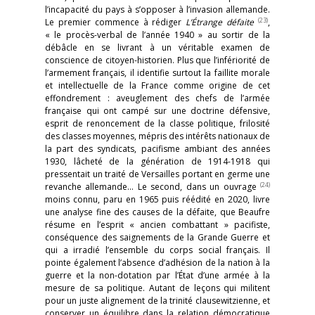
l’incapacité du pays à s’opposer à l’invasion allemande.
(23)
Le premier commence à rédiger
L’Étrange défaite
,
« le procès-verbal de l’année 1940 » au sortir de la
débâcle en se livrant à un véritable examen de
conscience de citoyen-historien. Plus que l’infériorité de
l’armement français, il identifie surtout la faillite morale
et intellectuelle de la France comme origine de cet
effondrement : aveuglement des chefs de l’armée
française qui ont campé sur une doctrine défensive,
esprit de renoncement de la classe politique, frilosité
des classes moyennes, mépris des intérêts nationaux de
la part des syndicats, pacifisme ambiant des années
1930, lâcheté de la génération de 1914-1918 qui
pressentait un traité de Versailles portant en germe une
(24)
revanche allemande… Le second, dans un ouvrage
moins connu, paru en 1965 puis réédité en 2020, livre
une analyse fine des causes de la défaite, que Beaufre
résume en l’esprit « ancien combattant » pacifiste,
conséquence des saignements de la Grande Guerre et
qui a irradié l’ensemble du corps social français. Il
pointe également l’absence d’adhésion de la nation à la
guerre et la non-dotation par l’État d’une armée à la
mesure de sa politique. Autant de leçons qui militent
pour un juste alignement de la trinité clausewitzienne, et
conserver un équilibre dans la relation démocratique