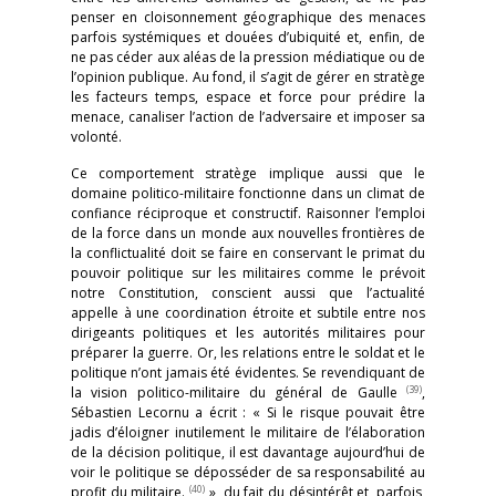
penser en cloisonnement géographique des menaces
parfois systémiques et douées d’ubiquité et, enfin, de
ne pas céder aux aléas de la pression médiatique ou de
l’opinion publique. Au fond, il s’agit de gérer en stratège
les facteurs temps, espace et force pour prédire la
menace, canaliser l’action de l’adversaire et imposer sa
volonté.
Ce comportement stratège implique aussi que le
domaine politico-militaire fonctionne dans un climat de
confiance réciproque et constructif. Raisonner l’emploi
de la force dans un monde aux nouvelles frontières de
la conflictualité doit se faire en conservant le primat du
pouvoir politique sur les militaires comme le prévoit
notre Constitution, conscient aussi que l’actualité
appelle à une coordination étroite et subtile entre nos
dirigeants politiques et les autorités militaires pour
préparer la guerre. Or, les relations entre le soldat et le
politique n’ont jamais été évidentes. Se revendiquant de
(39)
la vision politico-militaire du général de Gaulle
,
Sébastien Lecornu a écrit : « Si le risque pouvait être
jadis d’éloigner inutilement le militaire de l’élaboration
de la décision politique, il est davantage aujourd’hui de
voir le politique se déposséder de sa responsabilité au
(40)
profit du militaire.
», du fait du désintérêt et, parfois,