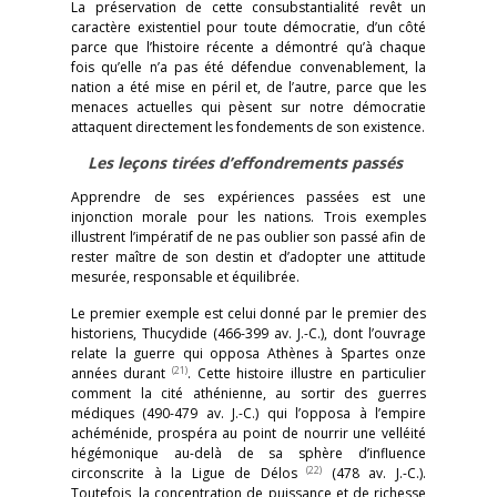
La préservation de cette consubstantialité revêt un
caractère existentiel pour toute démocratie, d’un côté
parce que l’histoire récente a démontré qu’à chaque
fois qu’elle n’a pas été défendue convenablement, la
nation a été mise en péril et, de l’autre, parce que les
menaces actuelles qui pèsent sur notre démocratie
attaquent directement les fondements de son existence.
Les leçons tirées d’effondrements passés
Apprendre de ses expériences passées est une
injonction morale pour les nations. Trois exemples
illustrent l’impératif de ne pas oublier son passé afin de
rester maître de son destin et d’adopter une attitude
mesurée, responsable et équilibrée.
Le premier exemple est celui donné par le premier des
historiens, Thucydide (466-399 av. J.-C.), dont l’ouvrage
relate la guerre qui opposa Athènes à Spartes onze
(21)
années durant
. Cette histoire illustre en particulier
comment la cité athénienne, au sortir des guerres
médiques (490-479 av. J.-C.) qui l’opposa à l’empire
achéménide, prospéra au point de nourrir une velléité
hégémonique au-delà de sa sphère d’influence
(22)
circonscrite à la Ligue de Délos
(478 av. J.-C.).
Toutefois, la concentration de puissance et de richesse