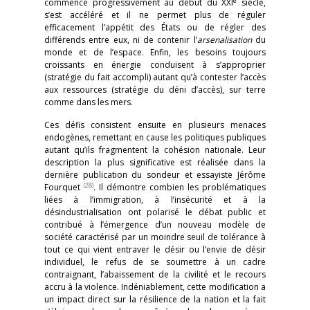
e
commencé progressivement au début du XXI
siècle,
s’est accéléré et il ne permet plus de réguler
efficacement l’appétit des États ou de régler des
différends entre eux, ni de contenir l’
arsenalisation
du
monde et de l’espace. Enfin, les besoins toujours
croissants en énergie conduisent à s’approprier
(stratégie du fait accompli) autant qu’à contester l’accès
aux ressources (stratégie du déni d’accès), sur terre
comme dans les mers.
Ces défis consistent ensuite en plusieurs menaces
endogènes, remettant en cause les politiques publiques
autant qu’ils fragmentent la cohésion nationale. Leur
description la plus significative est réalisée dans la
dernière publication du sondeur et essayiste Jérôme
(28)
Fourquet
. Il démontre combien les problématiques
liées à l’immigration, à l’insécurité et à la
désindustrialisation ont polarisé le débat public et
contribué à l’émergence d’un nouveau modèle de
société caractérisé par un moindre seuil de tolérance à
tout ce qui vient entraver le désir ou l’envie de désir
individuel, le refus de se soumettre à un cadre
contraignant, l’abaissement de la civilité et le recours
accru à la violence. Indéniablement, cette modification a
un impact direct sur la résilience de la nation et la fait