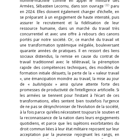
homme-machine comme en appel le ministre des
(32)
Armées, Sébastien Lecornu, dans son ouvrage
paru
en 2024. Elles doivent également changer d’échelle, en
se préparant à un engagement de haute intensité, puis
assurer le recrutement et la fidélisation de leur
ressource humaine, dans un marché du travail très
concurrentiel et avec une offre à rebours des canons
portés par notre société. Or, ce marché du travail vit
une transformation systémique inégalée, bouleversant
quarante années de pratiques. Il en ressort des liens
sociaux distendus, la remise en cause du contrat de
travail traditionnel avec le télétravail, la péremption
rapide des compétences techniques, des modèles de
formation initiale désuets, la perte de la « valeur travail
», une émancipation moindre au travail, la mise au jour
de «
bullshitjobs
» ainsi qu’une attente forte des
promesses de productivité de l’intelligence artificielle. Si
les armées se tiennent pour l’instant à l’écart de ces
transformations, elles sentent bien toutefois l’urgence
de ne pas se désynchroniser de l’évolution de la société,
à la fois parce qu’elles nécessitent toujours le soutien et
la reconnaissance de la nation dans leurs engagements
quotidiens, et parce que les sujétions exorbitantes du
droit commun liées à leur état militaire reposent sur leur
acceptation par la jeunesse rejoignant les rangs, en