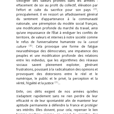
s’éloigner des valeurs prônées dans les armées :
effacement de soi au profit du collectif, élévation par
(29)
l’effort et culte du sacrifice pour son pays
,
principalement. Il en ressort un affadissement général
du sentiment d’appartenance à la communauté
nationale, une péremption du modèle social français,
une modification profonde du marché du travail, ainsi
qu’une impuissance de l’État à endiguer les conflits de
territoire, de valeurs et internes à notre société comme
le refus de l’universalisme humaniste ou la
cancel
(30)
culture
. Cela provoque une forme de fatigue
neurasthénique des démocraties, une impatience des
peuples et une modification profonde des relations
entre les individus, que les algorithmes des réseaux
sociaux savent pleinement exploiter, générant
frustrations, poussant à la radicalisation des opinions et
provoquant des distorsions entre le réel et le
numérique, le public et le privé, la perception et la
(31)
vérité, l’égalité et la justice
…
Enfin, ces défis exigent de nos armées qu’elles
s’adaptent rapidement sans ne rien perdre de leur
efficacité ni de leur spontanéité afin de maintenir leur
aptitude permanente à défendre la France et protéger
ses intérêts. Elles doivent, pour cela, repenser le lien