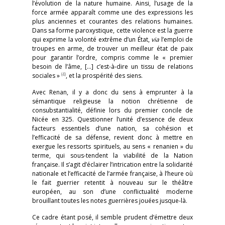
l’évolution de la nature humaine. Ainsi, l’usage de la
force armée apparaît comme une des expressions les
plus anciennes et courantes des relations humaines.
Dans sa forme paroxystique, cette violence est la guerre
qui exprime la volonté extrême d’un État,
via
l’emploi de
troupes en arme, de trouver un meilleur état de paix
pour garantir l’ordre, compris comme le « premier
besoin de l’âme, […] c’est-à-dire un tissu de relations
(4)
sociales »
, et la prospérité des siens.
Avec Renan, il y a donc du sens à emprunter à la
sémantique religieuse la notion chrétienne de
consubstantialité, définie lors du premier concile de
Nicée en 325. Questionner l’unité d’essence de deux
facteurs essentiels d’une nation, sa cohésion et
l’efficacité de sa défense, revient donc à mettre en
exergue les ressorts spirituels, au sens « renanien » du
terme, qui sous-tendent la viabilité de la Nation
française. Il s’agit d’éclairer l’intrication entre la solidarité
nationale et l’efficacité de l’armée française, à l’heure où
le fait guerrier retentit à nouveau sur le théâtre
européen, au son d’une conflictualité moderne
brouillant toutes les notes guerrières jouées jusque-là.
Ce cadre étant posé, il semble prudent d’émettre deux