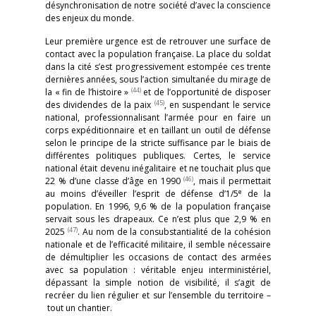
désynchronisation de notre société d’avec la conscience
des enjeux du monde.
Leur première urgence est de retrouver une surface de
contact avec la population française. La place du soldat
dans la cité s’est progressivement estompée ces trente
dernières années, sous l’action simultanée du mirage de
(44)
la « fin de l’histoire »
et de l’opportunité de disposer
(45)
des dividendes de la paix
, en suspendant le service
national, professionnalisant l’armée pour en faire un
corps expéditionnaire et en taillant un outil de défense
selon le principe de la stricte suffisance par le biais de
différentes politiques publiques. Certes, le service
national était devenu inégalitaire et ne touchait plus que
(46)
22 % d’une classe d’âge en 1990
, mais il permettait
e
au moins d’éveiller l’esprit de défense d’1/5
de la
population. En 1996, 9,6 % de la population française
servait sous les drapeaux. Ce n’est plus que 2,9 % en
(47)
2025
. Au nom de la consubstantialité de la cohésion
nationale et de l’efficacité militaire, il semble nécessaire
de démultiplier les occasions de contact des armées
avec sa population : véritable enjeu interministériel,
dépassant la simple notion de visibilité, il s’agit de
recréer du lien régulier et sur l’ensemble du territoire –
tout un chantier.