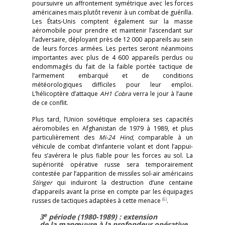
poursuivre un affrontement symétrique avec les forces
américaines mais plutôt revenir à un combat de guérilla.
Les États-Unis comptent également sur la masse
aéromobile pour prendre et maintenir l’ascendant sur
l’adversaire, déployant près de 12 000 appareils au sein
de leurs forces armées. Les pertes seront néanmoins
importantes avec plus de 4 600 appareils perdus ou
endommagés du fait de la faible portée tactique de
l’armement embarqué et de conditions
météorologiques difficiles pour leur emploi.
L’hélicoptère d’attaque
AH1 Cobra
verra le jour à l’aune
de ce conflit.
Plus tard, l’Union soviétique emploiera ses capacités
aéromobiles en Afghanistan de 1979 à 1989, et plus
particulièrement des
Mi-24
Hind
, comparable à un
véhicule de combat d’infanterie volant et dont l’appui-
feu s’avérera le plus fiable pour les forces au sol. La
supériorité opérative russe sera temporairement
contestée par l’apparition de missiles sol-air américains
Stinger
qui induiront la destruction d’une centaine
d’appareils avant la prise en compte par les équipages
(6)
russes de tactiques adaptées à cette menace
.
e
3
période (1980-1989) : extension
de la manœuvre à la profondeur opérative