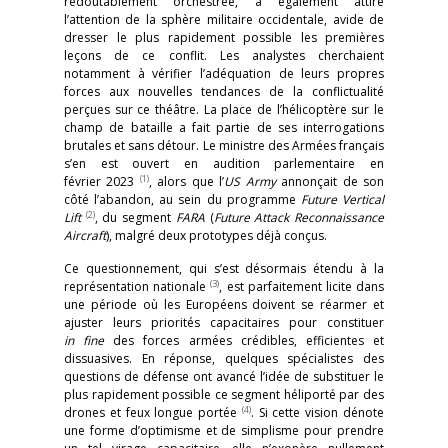
redoutablement orchestrée, a également attiré
l’attention de la sphère militaire occidentale, avide de
dresser le plus rapidement possible les premières
leçons de ce conflit. Les analystes cherchaient
notamment à vérifier l’adéquation de leurs propres
forces aux nouvelles tendances de la conflictualité
perçues sur ce théâtre. La place de l’hélicoptère sur le
champ de bataille a fait partie de ses interrogations
brutales et sans détour. Le ministre des Armées français
s’en est ouvert en audition parlementaire en
(1)
février 2023
, alors que l’
US Army
annonçait de son
côté l’abandon, au sein du programme
Future Vertical
(2)
Lift
, du segment
FARA
(
Future Attack Reconnaissance
Aircraft
), malgré deux prototypes déjà conçus.
Ce questionnement, qui s’est désormais étendu à la
(3)
représentation nationale
, est parfaitement licite dans
une période où les Européens doivent se réarmer et
ajuster leurs priorités capacitaires pour constituer
in fine
des forces armées crédibles, efficientes et
dissuasives. En réponse, quelques spécialistes des
questions de défense ont avancé l’idée de substituer le
plus rapidement possible ce segment héliporté par des
(4)
drones et feux longue portée
. Si cette vision dénote
une forme d’optimisme et de simplisme pour prendre