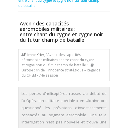
entre chant du cygne et cygne noir du futur champ
de bataille
Avenir des capacités
aéromobiles militaires :
entre chant du cygne et cygne noir
du futur champ de bataille
Étienne Krier
, "Avenir des capacités
aéromobiles militaires : entre chant du cygne
et cygne noir du futur champ de bataille "
Europe : fin de l'innocence stratégique – Regards
du CHEM - 74e session
Les pertes d’hélicoptères russes au début de
l’« Opération militaire spéciale » en Ukraine ont
questionné les prévisions d’investissements
consacrés au segment aéromobile. Une telle
interrogation n’est pas nouvelle et trouve une