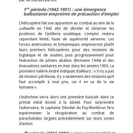
re
1
période (1942-1951) : une émergence
balbutiante empreinte de précaution d’emploi
L’hélicoptère fait son apparition au combat au sein de la
Luftwaffe
en 1942 afin de déceler et observer les
positions de l’artillerie soviétique. L’emploi restera
cependant limité, faute de supériorité aérienne. Les
forces américaines et britanniques emploieront plutôt
leurs premiers hélicoptères pour des missions de
logistique et de soutien, puis progressivement pour
l’extraction de pilotes abattus (Birmanie 1944) et des
évacuations sanitaires en Asie dans les années 1950. La
pionnière Valérie André indiquait d’ailleurs : « il n’y a pas
de mission périlleuse, il y a seulement des missions qu’il
faut accomplir à tout prix, car il en va de la vie
humaine ».
L’Indochine verra alors une première bascule dans ce
primat initial donné à la sûreté. Pour surprendre
l’adversaire, le capitaine Déodat du Puy-Montbrun fera
expérimenter la récupération au combat de
parachutistes largués précédemment sur leurs zones
d’action.
e