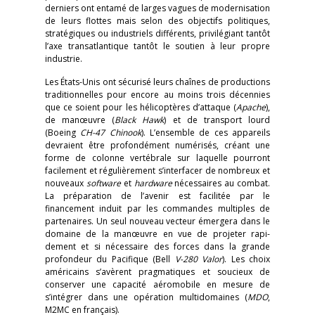
derniers ont entamé de larges vagues de modernisation
de leurs flottes mais selon des objectifs politiques,
stratégiques ou industriels différents, privilégiant tantôt
l’axe transatlantique tantôt le soutien à leur propre
industrie.
Les États-Unis ont sécurisé leurs chaînes de productions
traditionnelles pour encore au moins trois décennies
que ce soient pour les hélicoptères d’attaque (
Apache
),
de manœuvre (
Black Hawk
) et de transport lourd
(Boeing
CH-47 Chinook
). L’ensemble de ces appareils
devraient être profondément numérisés, créant une
forme de colonne vertébrale sur laquelle pourront
facilement et régulièrement s’interfacer de nombreux et
nouveaux
software
et
hardware
nécessaires au combat.
La préparation de l’avenir est facilitée par le
financement induit par les commandes multiples de
partenaires. Un seul nouveau vecteur émergera dans le
domaine de la manœuvre en vue de projeter rapi-
dement et si nécessaire des forces dans la grande
profondeur du Pacifique (Bell
V-280 Valor
). Les choix
américains s’avèrent pragmatiques et soucieux de
conserver une capacité aéromobile en mesure de
s’intégrer dans une opération multidomaines (
MDO
,
M2MC en français).