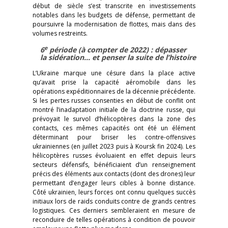
début de siècle s’est transcrite en investissements
notables dans les budgets de défense, permettant de
poursuivre la modernisation de flottes, mais dans des
volumes restreints.
e
6
période (à compter de 2022) : dépasser
la sidération… et penser la suite de l’histoire
L’Ukraine marque une césure dans la place active
qu’avait prise la capacité aéromobile dans les
opérations expéditionnaires de la décennie précédente.
Si les pertes russes consenties en début de conflit ont
montré l’inadaptation initiale de la doctrine russe, qui
prévoyait le survol d’hélicoptères dans la zone des
contacts, ces mêmes capacités ont été un élément
déterminant pour briser les contre-offensives
ukrainiennes (en juillet 2023 puis à Koursk fin 2024). Les
hélicoptères russes évoluaient en effet depuis leurs
secteurs défensifs, bénéficiaient d’un renseignement
précis des éléments aux contacts (dont des drones) leur
permettant d’engager leurs cibles à bonne distance.
Côté ukrainien, leurs forces ont connu quelques succès
initiaux lors de raids conduits contre de grands centres
logistiques. Ces derniers sembleraient en mesure de
reconduire de telles opérations à condition de pouvoir