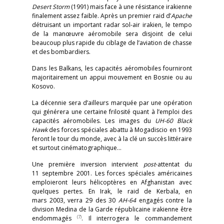
Desert Storm
(1991) mais face à une résistance irakienne
finalement assez faible. Après un premier raid d’
Apache
détruisant un important radar sol-air irakien, le tempo
de la manœuvre aéromobile sera disjoint de celui
beaucoup plus rapide du ciblage de l’aviation de chasse
et des bombardiers.
Dans les Balkans, les capacités aéromobiles fourniront
majoritairement un appui mouvement en Bosnie ou au
Kosovo.
La décennie sera d’ailleurs marquée par une opération
qui générera une certaine frilosité quant à l’emploi des
capacités aéromobiles. Les images du
UH-60 Black
Hawk
des forces spéciales abattu à Mogadiscio en 1993
feront le tour du monde, avec à la clé un succès littéraire
et surtout cinématographique…
Une première inversion intervient
post
-attentat du
11 septembre 2001. Les forces spéciales américaines
emploieront leurs hélicoptères en Afghanistan avec
quelques pertes. En Irak, le raid de Kerbala, en
mars 2003, verra 29 des 30
AH-64
engagés contre la
division Medina de la Garde républicaine irakienne être
(7)
endommagés
. Il interrogera le commandement