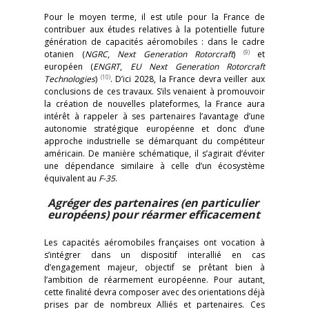
Pour le moyen terme, il est utile pour la France de
contribuer aux études relatives à la potentielle future
génération de capacités aéromobiles : dans le cadre
(9)
otanien (
NGRC
,
Next Generation Rotorcraft
)
et
européen (
ENGRT
,
EU Next Generation Rotorcraft
(10)
Technologies
)
. D’ici 2028, la France devra veiller aux
conclusions de ces travaux. S’ils venaient à promouvoir
la création de nouvelles plateformes, la France aura
intérêt à rappeler à ses partenaires l’avantage d’une
autonomie stratégique européenne et donc d’une
approche industrielle se démarquant du compétiteur
américain. De manière schématique, il s’agirait d’éviter
une dépendance similaire à celle d’un écosystème
équivalent au
F-35
.
Agréger des partenaires (en particulier
européens) pour réarmer efficacement
Les capacités aéromobiles françaises ont vocation à
s’intégrer dans un dispositif interallié en cas
d’engagement majeur, objectif se prêtant bien à
l’ambition de réarmement européenne. Pour autant,
cette finalité devra composer avec des orientations déjà
prises par de nombreux Alliés et partenaires. Ces