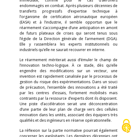
immédiate, comme pour le cas d’aéronefs
endommagés en combat. Après plusieurs décennies de
transferts progressifs d’expertise technique à
l’organisme de certification aéronautique européen
(EASA) et à l’industrie, il semble opportun que le
réarmement s’accompagne d’une anticipation en amont
de futurs plateaux de crises qui seront tenus sous
l’égide de la Direction générale de l’armement (DGA).
Elle y rassemblera les experts institutionnels ou
industriels qu’elle ne saurait recouvrer en interne.
Le réarmement mériterait aussi d’émuler le champ de
l’innovation techno-logique. À ce stade, dès qu’elle
engendre des modifications sur un vecteur, une
invention est rapidement canalisée par le processus de
gestion du risque des expérimentations. Dans un souci
de précaution, l’ensemble des innovations a été traité
par les centres d’essais, fortement mobilisés mais
contraints par la ressource d’experts dont ils disposent.
Une piste d’accélération serait une déconcentration
d’une partie de leur plan de charge vers des cellules
innovation dans les unités, associant des équipiers très
qualifiés et des ingénieurs en réserve opérationnelle.
La réflexion sur la partie normative pourrait également
concerner les exploitants. Les dernières décennies ont