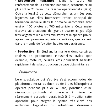
•
Ressources humaines
. Dans le cadre du
renforcement de la cohésion nationale, reconstituer au
e
plus tôt le 2
niveau de réserve opérationnelle (RO2).
Outre la légalité de cette démarche, les armées sont
légitimes car elles fournissent l’effort principal de
formation annuelle dans le domaine aéromobile avec
environ 100 pilotes et 700 mécaniciens. Cette main-
d’œuvre aéronautique de grande qualité irrigue déjà
très largement les autres ministères et la sphère privée
après une première expérience militaire, que ce soit
dans le monde de l’aviation habitée ou des drones.
•
Productive
. En étudiant la manière dont certaines
chaînes de productions industrielles civiles (par
exemple, moteurs, cellules, etc.) pourraient basculer
rapidement dans la production de capacités militaires.
Évolutivité
L’ère stratégique qui s’achève s’est accommodée de
plateformes militaires (bien au-delà des hélicoptères)
opérant pendant plus de 40 ans, ponctuée d’une
rénovation profonde et onéreuse à mi-vie. Le
réarmement européen aurait intérêt à modifier cette
approche pour intégrer le rythme très élevé des
évolutions logicielles ou robotiques désormais