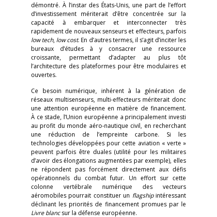
démontré. À l’instar des États-Unis, une part de l’effort
d’investissement mériterait d’être concentrée sur la
capacité à embarquer et interconnecter très
rapidement de nouveaux senseurs et effecteurs, parfois
low tech
,
low cost
. En d’autres termes, il s’agit d’inciter les
bureaux d’études à y consacrer une ressource
croissante, permettant d’adapter au plus tôt
l’architecture des plateformes pour être modulaires et
ouvertes.
Ce besoin numérique, inhérent à la génération de
réseaux multisenseurs, multi-effecteurs mériterait donc
une attention européenne en matière de financement.
À ce stade, l’Union européenne a principalement investi
au profit du monde aéro-nautique civil, en recherchant
une réduction de l’empreinte carbone. Si les
technologies développées pour cette aviation « verte »
peuvent parfois être duales (utilité pour les militaires
d’avoir des élongations augmentées par exemple), elles
ne répondent pas forcément directement aux défis
opérationnels du combat futur. Un effort sur cette
colonne vertébrale numérique des vecteurs
aéromobiles pourrait constituer un
flagship
intéressant
déclinant les priorités de financement promues par le
Livre blanc
sur la défense européenne.