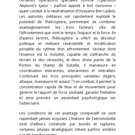
certaines opérations spéciales comme l’
Operation
Neptune’s Spear
– parfois appelé à tort
Geronimo
–
ayant conduit à la neutralisation d’Oussama Ben Laden).
Les autorités militaires ont rapidement exploité le
potentiel de l’hélicoptère, permettant de combiner
avantageusement les trois facteurs clés de
l’affrontement que sont le temps, l’espace et la force. En
d’autres termes, l’hélicoptère a offert au décideur
politique et militaire réversibilité et modification
possible du rythme d’un affrontement. Vecteur dont
l’essence est la mobilité, capable de s’affranchir du
terrain et des obstacles, et donc d’une partie de la
friction du champ de bataille, il manœuvre en
coordination interarmes, interarmées et interalliés.
Combinant ses trois principales variantes (légers,
(5)
attaque, manœuvre et assaut
) en combat, il permet la
concentration rapide de feux et de mouvement pour
générer le rapport de force souhaité, garantir l’initiative
et ainsi prendre un ascendant psychologique sur
l’adversaire
.
Les conditions de cet avantage comparatif ne sont
cependant jamais acquises. L’histoire de l’aéromobilité
s’est d’ailleurs construite par bonds et ruptures,
certaines phases stratégiques s’étant parfois soldées
par de lourdes pertes.