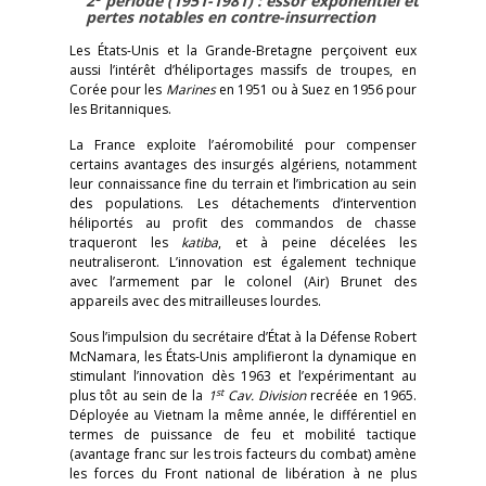
2
période (1951-1981) : essor exponentiel et
pertes notables en contre-insurrection
Les États-Unis et la Grande-Bretagne perçoivent eux
aussi l’intérêt d’héliportages massifs de troupes, en
Corée pour les
Marines
en 1951 ou à Suez en 1956 pour
les Britanniques.
La France exploite l’aéromobilité pour compenser
certains avantages des insurgés algériens, notamment
leur connaissance fine du terrain et l’imbrication au sein
des populations. Les détachements d’intervention
héliportés au profit des commandos de chasse
traqueront les
katiba
, et à peine décelées les
neutraliseront. L’innovation est également technique
avec l’armement par le colonel (Air) Brunet des
appareils avec des mitrailleuses lourdes.
Sous l’impulsion du secrétaire d’État à la Défense Robert
McNamara, les États-Unis amplifieront la dynamique en
stimulant l’innovation dès 1963 et l’expérimentant au
st
plus tôt au sein de la
1
Cav. Division
recréée en 1965.
Déployée au Vietnam la même année, le différentiel en
termes de puissance de feu et mobilité tactique
(avantage franc sur les trois facteurs du combat) amène
les forces du Front national de libération à ne plus