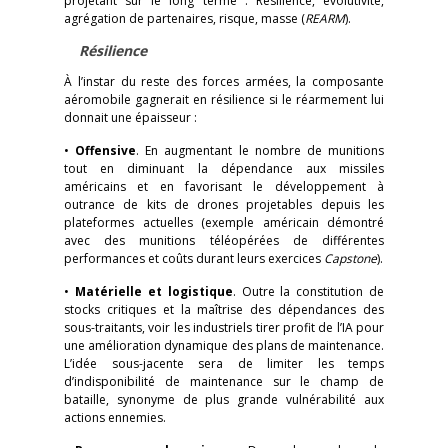
projetant sur le long terme : Résilience, évolutivité,
agrégation de partenaires, risque, masse (
REARM
).
Résilience
À l’instar du reste des forces armées, la composante
aéromobile gagnerait en résilience si le réarmement lui
donnait une épaisseur :
•
Offensive
. En augmentant le nombre de munitions
tout en diminuant la dépendance aux missiles
américains et en favorisant le développement à
outrance de kits de drones projetables depuis les
plateformes actuelles (exemple américain démontré
avec des munitions téléopérées de différentes
performances et coûts durant leurs exercices
Capstone
).
•
Matérielle et logistique
. Outre la constitution de
stocks critiques et la maîtrise des dépendances des
sous-traitants, voir les industriels tirer profit de l’IA pour
une amélioration dynamique des plans de maintenance.
L’idée sous-jacente sera de limiter les temps
d’indisponibilité de maintenance sur le champ de
bataille, synonyme de plus grande vulnérabilité aux
actions ennemies.