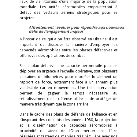
lieux de vie littoraux d’une majorité de la population
mondiale. Les unités aéromobiles emprunteront à
défaut des vecteurs aériens stratégiques pour se
projeter.
Affrontement : évoluer pour répondre aux nouveaux
défis de l’engagement majeur
À l’instar de ce qui a pu être observé en Ukraine, il est
important de dissocier la manière d’employer les
capacités aéromobiles entre les phases défensives et
offensives des opérations de combat.
Sur le plan défensif, une capacité aéromobile peut se
déployer en urgence à l’échelle opérative, soit plusieurs
centaines de kilomètres pour modifier localement un
rapport de force, notamment face à un ennemi plus
vulnérable car en mouvement. Une telle intervention
permet de gagner le temps nécessaire au
rétablissement de la défense alliée et de protéger de
manière très dynamique la zone arrière.
Dans le cadre des plans de défense de l’Alliance et en
s’inspirant des concepts des années 1980, la projection
et la dissémination de capacités aéromobiles à
proximité du
limes
de l’Otan mériteraient d’être
réalisées et testées de manière très régulière avec nos