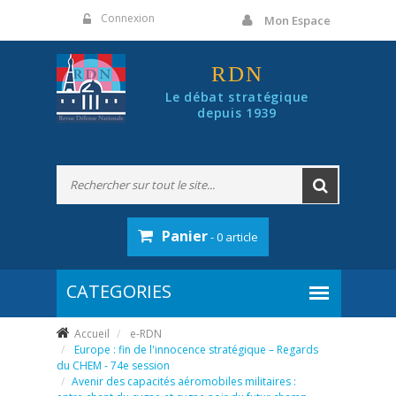
Panneau de gestion des cookies
Connexion
Mon Espace
RDN
Le débat stratégique
depuis 1939
Panier
- 0 article
Accueil
e-RDN
Europe : fin de l'innocence stratégique – Regards
du CHEM - 74e session
Avenir des capacités aéromobiles militaires :