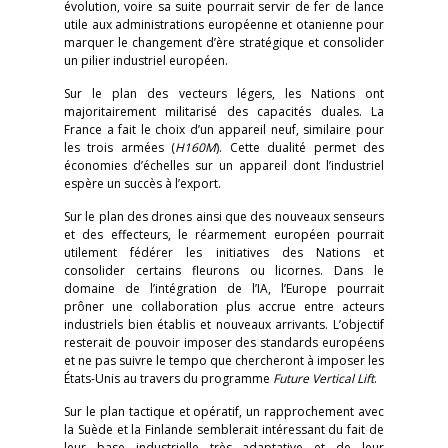
évolution, voire sa suite pourrait servir de fer de lance
utile aux administrations européenne et otanienne pour
marquer le changement d’ère stratégique et consolider
un pilier industriel européen.
Sur le plan des vecteurs légers, les Nations ont
majoritairement militarisé des capacités duales. La
France a fait le choix d’un appareil neuf, similaire pour
les trois armées (
H160M
). Cette dualité permet des
économies d’échelles sur un appareil dont l’industriel
espère un succès à l’export.
Sur le plan des drones ainsi que des nouveaux senseurs
et des effecteurs, le réarmement européen pourrait
utilement fédérer les initiatives des Nations et
consolider certains fleurons ou licornes. Dans le
domaine de l’intégration de l’IA, l’Europe pourrait
prôner une collaboration plus accrue entre acteurs
industriels bien établis et nouveaux arrivants. L’objectif
resterait de pouvoir imposer des standards européens
et ne pas suivre le tempo que chercheront à imposer les
États-Unis au travers du programme
Future Vertical Lift
.
Sur le plan tactique et opératif, un rapprochement avec
la Suède et la Finlande semblerait intéressant du fait de
leur base industrielle très adaptative et de leur