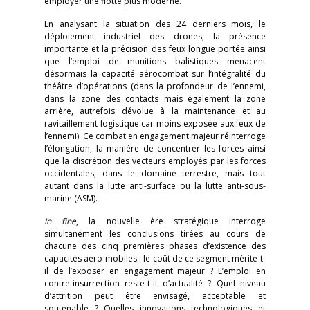
employer une flotte plus moderne.
En analysant la situation des 24 derniers mois, le
déploiement industriel des drones, la présence
importante et la précision des feux longue portée ainsi
que l’emploi de munitions balistiques menacent
désormais la capacité aérocombat sur l’intégralité du
théâtre d’opérations (dans la profondeur de l’ennemi,
dans la zone des contacts mais également la zone
arrière, autrefois dévolue à la maintenance et au
ravitaillement logistique car moins exposée aux feux de
l’ennemi). Ce combat en engagement majeur réinterroge
l’élongation, la manière de concentrer les forces ainsi
que la discrétion des vecteurs employés par les forces
occidentales, dans le domaine terrestre, mais tout
autant dans la lutte anti-surface ou la lutte anti-sous-
marine (ASM).
In fine
, la nouvelle ère stratégique interroge
simultanément les conclusions tirées au cours de
chacune des cinq premières phases d’existence des
capacités aéro-mobiles : le coût de ce segment mérite-t-
il de l’exposer en engagement majeur ? L’emploi en
contre-insurrection reste-t-il d’actualité ? Quel niveau
d’attrition peut être envisagé, acceptable et
soutenable ? Quelles innovations technologiques et