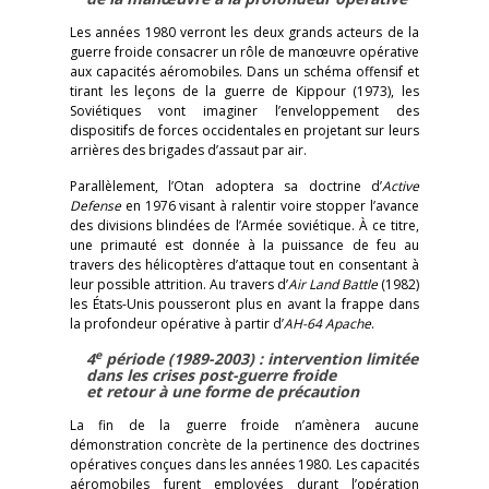
Les années 1980 verront les deux grands acteurs de la
guerre froide consacrer un rôle de manœuvre opérative
aux capacités aéromobiles. Dans un schéma offensif et
tirant les leçons de la guerre de Kippour (1973), les
Soviétiques vont imaginer l’enveloppement des
dispositifs de forces occidentales en projetant sur leurs
arrières des brigades d’assaut par air.
Parallèlement, l’Otan adoptera sa doctrine d’
Active
Defense
en 1976 visant à ralentir voire stopper l’avance
des divisions blindées de l’Armée soviétique. À ce titre,
une primauté est donnée à la puissance de feu au
travers des hélicoptères d’attaque tout en consentant à
leur possible attrition. Au travers d’
Air Land Battle
(1982)
les États-Unis pousseront plus en avant la frappe dans
la profondeur opérative à partir d’
AH-64 Apache
.
e
4
période (1989-2003) : intervention limitée
dans les crises post-guerre froide
et retour à une forme de précaution
La fin de la guerre froide n’amènera aucune
démonstration concrète de la pertinence des doctrines
opératives conçues dans les années 1980. Les capacités
aéromobiles furent employées durant l’opération