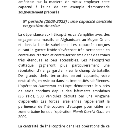
américain sur la manière de mieux employer cette
capacité à l’aune de cet exemple d’embuscade
soigneusement préparée.
e
5
période (2003-2022) : une capacité centrale
en gestion de crise
La dépendance aux hélicoptères va s’amplifier avec des
engagements massifs en Afghanistan, au Moyen-Orient
et dans la bande sahélienne. Les capacités conçues
durant la guerre froide s’avéreront très pertinentes en
contre-insurrection et contre-terrorisme dans des zones
très étendues et peu accessibles. Les hélicoptères
d’attaque gagneront plus particulièrement une
réputation d’« ange gardien » sur le champ de bataille.
De grands chefs terroristes seront capturés, voire
neutralisés, en Asie ou dans les immensités sahéliennes.
L’opération
Harmattan
, en Libye, démontrera le succès
de raids conduits depuis des bâtiments amphibies
(36 raids, 500 véhicules détruits par une vingtaine
d’appareils). Les forces israéliennes rappelleront la
pertinence de l’hélicoptère d’attaque pour cibler en
zone urbaine lors de l’opération
Plomb Durci
à Gaza en
2009.
La centralité de l’hélicoptère dans les opérations de ce