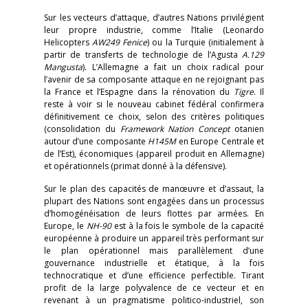
Sur les vecteurs d’attaque, d’autres Nations privilégient
leur propre industrie, comme l’Italie (Leonardo
Helicopters
AW249 Fenice
) ou la Turquie (initialement à
partir de transferts de technologie de l’Agusta
A.129
Mangusta
). L’Allemagne a fait un choix radical pour
l’avenir de sa composante attaque en ne rejoignant pas
la France et l’Espagne dans la rénovation du
Tigre
. Il
reste à voir si le nouveau cabinet fédéral confirmera
définitivement ce choix, selon des critères politiques
(consolidation du
Framework Nation Concept
otanien
autour d’une composante
H145M
en Europe Centrale et
de l’Est), économiques (appareil produit en Allemagne)
et opérationnels (primat donné à la défensive).
Sur le plan des capacités de manœuvre et d’assaut, la
plupart des Nations sont engagées dans un processus
d’homogénéisation de leurs flottes par armées. En
Europe, le
NH-90
est à la fois le symbole de la capacité
européenne à produire un appareil très performant sur
le plan opérationnel mais parallèlement d’une
gouvernance industrielle et étatique, à la fois
technocratique et d’une efficience perfectible. Tirant
profit de la large polyvalence de ce vecteur et en
revenant à un pragmatisme politico-industriel, son