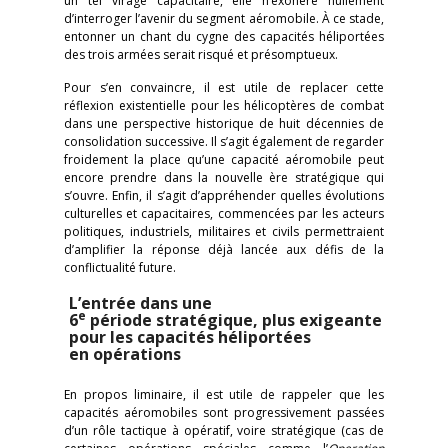
un tel virage capacitaire, elle n’exonère nullement
d’interroger l’avenir du segment aéromobile. À ce stade,
entonner un chant du cygne des capacités héliportées
des trois armées serait risqué et présomptueux.
Pour s’en convaincre, il est utile de replacer cette
réflexion existentielle pour les hélicoptères de combat
dans une perspective historique de huit décennies de
consolidation successive. Il s’agit également de regarder
froidement la place qu’une capacité aéromobile peut
encore prendre dans la nouvelle ère stratégique qui
s’ouvre. Enfin, il s’agit d’appréhender quelles évolutions
culturelles et capacitaires, commencées par les acteurs
politiques, industriels, militaires et civils permettraient
d’amplifier la réponse déjà lancée aux défis de la
conflictualité future.
L’entrée dans une
e
6
période stratégique, plus exigeante
pour les capacités héliportées
en opérations
En propos liminaire, il est utile de rappeler que les
capacités aéromobiles sont progressivement passées
d’un rôle tactique à opératif, voire stratégique (cas de