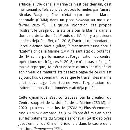
artificielle. L’IA dans la Marine ce n’est pas demain, c’est
maintenant ». Tels sont les propos formulés par l’amiral
Nicolas Vaujour, Chef d’état-major de la Marine
nationale (CEMM) dans un post
LinkedIn
au mois de
(2)
février 2025
. Plus qu’une injonction, ces propos
illustrent le virage qui a été pris par la Marine dans le
(3)
(4)
domaine de la donnée
puis de l’IA
il y a plusieurs
années déjà. En effet, dès 2018, l’Amiral commandant la
(5)
Force d’action navale (Alfan)
transmettait une note à
l’État-major de la Marine (EMM) faisant état du potentiel
de l’IA sur la performance et l’organisation du central
(6)
opérations des frégates
. 2018, ce n’est pas si éloigné,
mais à l’époque, l’IA n’était encore qu’un sujet d’initiés et
son niveau de maturité était assez éloigné de ce qu’il est
aujourd’hui. Cependant, l’idée que le travail des marins
allait davantage être tourné vers l’exploitation du
traitement massif de données était déjà posée.
Cette dynamique s’est concrétisée par la création du
Centre support de la donnée de la Marine (CSD-M), en
2020, qui a ensuite inclus l’IA (CSDIA-M). Plus récemment,
(7)
cinq
Data Hub
embarqués (
DHE
) ont été mis en place
sur les bâtiments du Groupe aéronaval (GAN) déployés
jusqu’en mer de Chine méridionale dans le cadre de la
(8)
mission
Clemenceau 25
.