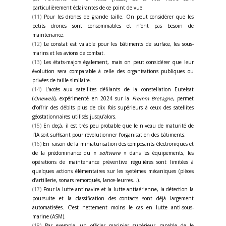
particulièrement éclairantes de ce point de vue.
(11)
Pour les drones de grande taille. On peut considérer que les
petits drones sont consommables et n’ont pas besoin de
maintenance.
(12)
Le constat est valable pour les bâtiments de surface, les sous-
marins et les avions de combat.
(13)
Les états-majors également, mais on peut considérer que leur
évolution sera comparable à celle des organisations publiques ou
privées de taille similaire.
(14)
L’accès aux satellites défilants de la constellation Eutelsat
(
Oneweb
), expérimenté en 2024 sur la
Fremm
Bretagne
, permet
d’offrir des débits plus de dix fois supérieurs à ceux des satellites
géostationnaires utilisés jusqu’alors.
(15)
En deçà, il est très peu probable que le niveau de maturité de
l’IA soit suffisant pour révolutionner l’organisation des bâtiments.
(16)
En raison de la miniaturisation des composants électroniques et
de la prédominance du «
software
» dans les équipements, les
opérations de maintenance préventive régulières sont limitées à
quelques actions élémentaires sur les systèmes mécaniques (pièces
d’artillerie, sonars remorqués, lance-leurres…).
(17)
Pour la lutte antinavire et la lutte antiaérienne, la détection la
poursuite et la classification des contacts sont déjà largement
automatisées. C’est nettement moins le cas en lutte anti-sous-
marine (ASM).
(18)
Par exemple, un officier marinier supérieur, capable de le