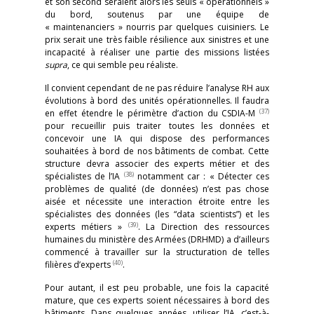
et son second seraient alors les seuls « opérationnels »
du bord, soutenus par une équipe de
« maintenanciers » nourris par quelques cuisiniers. Le
prix serait une très faible résilience aux sinistres et une
incapacité à réaliser une partie des missions listées
supra
, ce qui semble peu réaliste.
Il convient cependant de ne pas réduire l’analyse RH aux
évolutions à bord des unités opérationnelles. Il faudra
(37)
en effet étendre le périmètre d’action du CSDIA-M
pour recueillir puis traiter toutes les données et
concevoir une IA qui dispose des performances
souhaitées à bord de nos bâtiments de combat. Cette
structure devra associer des experts métier et des
(38)
spécialistes de l’IA
notamment car : « Détecter ces
problèmes de qualité (de données) n’est pas chose
aisée et nécessite une interaction étroite entre les
spécialistes des données (les “data scientists”) et les
(39)
experts métiers »
. La Direction des ressources
humaines du ministère des Armées (DRHMD) a d’ailleurs
commencé à travailler sur la structuration de telles
(40)
filières d’experts
.
Pour autant, il est peu probable, une fois la capacité
mature, que ces experts soient nécessaires à bord des
bâtiments. Dans quelques années, utiliser l’IA, c’est-à-