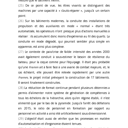
mesure que le bâtiment vieillit.
(25)
De ce point de vue, les êtres vivants se distinguent des
machines par une capacité à « s’auto-réparer », jusqu’à un certain
point.
(26)
Sur les bâtiments modernes, la conduite des installations de
propulsion et des auxiliaires en mode « normal » étant très
automatisée, les opérateurs n’ont presque plus d’actions manuelles à
réaliser : ils accumulent donc moins d’expérience au fil des quarts. La
conduite en mode dégradé, qui pourrait sembler plus simple en
apparence, est ainsi plus complexe.
(27)
Le contexte de paix/crise de faible intensité des années 2000
avait également conduit à sous-estimer le besoin de résilience du
bateau, pour la coque comme pour l’équipage. Il était peu probable
qu’une
Fremm
ait à faire face à une avarie de combat majeure, et, le
cas échéant, elle pouvait être relevée rapidement par une autre
Fremm
, le projet initial prévoyant la construction de 17 bâtiments.
8 seront finalement construites.
(28)
La réduction de format continue pendant plusieurs décennies a
permis d’alimenter notre système de génération de compétences à
tous les échelons de la hiérarchie, alors qu’en régime établi, il n’est
alimenté que par le bas de la pyramide. Jusqu’à l’arrêt des déflations
en 2015, le ratio de personnel en formation par rapport au
personnel en activité a ainsi été artificiellement sous-dimensionné.
(29)
L’objectif était aussi de vérifier que les promesses en matière
d’automatisation et d’ergonomie étaient tenues.