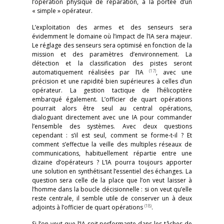
l’opération physique de réparation, à la portée d’un
« simple » opérateur.
L’exploitation des armes et des senseurs sera
évidemment le domaine où l’impact de l’IA sera majeur.
Le réglage des senseurs sera optimisé en fonction de la
mission et des paramètres d’environnement. La
détection et la classification des pistes seront
(17)
automatiquement réalisées par l’IA
, avec une
précision et une rapidité bien supérieures à celles d’un
opérateur. La gestion tactique de l’hélicoptère
embarqué également. L’officier de quart opérations
pourrait alors être seul au central opérations,
dialoguant directement avec une IA pour commander
l’ensemble des systèmes. Avec deux questions
cependant : s’il est seul, comment se forme-t-il ? Et
comment s’effectue la veille des multiples réseaux de
communications, habituellement répartie entre une
dizaine d’opérateurs ? L’IA pourra toujours apporter
une solution en synthétisant l’essentiel des échanges. La
question sera celle de la place que l’on veut laisser à
l’homme dans la boucle décisionnelle : si on veut qu’elle
reste centrale, il semble utile de conserver un à deux
(18)
adjoints à l’officier de quart opérations
.
Si l’on veut que l’IA soit performante dans les tâches de