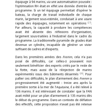
équipage à 94 marins,
via
une automatisation poussée :
l’optimisation RH était en effet une donnée d’entrée du
programme. Si un tel équipage permettait d’opérer le
bateau, la charge de travail individuelle de chaque
marin, largement sous-estimée, conduisait à une usure
(27)
rapide des équipages, notamment en opérations
.
Par ailleurs, la capacité à produire les compétences
avait été absente des réflexions d’organisation,
largement sous-traitées à l’industriel dans le cadre du
programme. La traditionnelle pyramide de grades était
devenue un cylindre, incapable de générer un vivier
suffisant de cadres et d’experts.
Dans les premières années des
Fremm
, cela n’a pas
posé de difficultés, car celles-ci pouvaient non
seulement bénéficier des experts créés par le reste de
la flotte, mais aussi de la réinjection de marins
(28)
expérimentés issus des bâtiments désarmés
. Pour
pallier ces difficultés, le plan d’armement des
Fremm
a
progressivement été augmenté : treize ans après la
première sortie à la mer de l’
Aquitaine
, il a été relevé à
136 marins. Il est intéressant de constater que la FAN
avait milité pour un plan d’armement à 135 marins dès
le début du programme. Dans un contexte de déflation
des effectifs, cette proposition n’avait pas été retenue