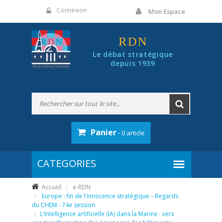
Panneau de gestion des cookies
Connexion
Mon Espace
RDN
Le débat stratégique
depuis 1939
Panier
- 0 article
Accueil
e-RDN
Europe : fin de l'innocence stratégique – Regards
du CHEM - 74e session
L’Intelligence artificielle (IA) dans la Marine : vers