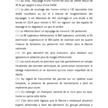
(30)
Au final, l’équipage d’une
Fremm
est tout de même réduit de
40 % par rapport à celui d’une FASM.
(31)
Le plan de couchage des
Fremm
initial à 145 bannettes s’est
révélé insuffisant au fur et à mesure de l’augmentation des
équipages. Il est désormais de 160 couchages et une étude a été
lancée en 2024 pour monter à 181, en rognant sur des espaces de
stockage et en dégradant un peu le confort.
(32)
La référence étant un équipage de
Fremm
à 136 personnes.
(33)
Le BE (opérateur élémentaire), le BAT (opérateur confirmé), le BS
(technicien supérieur) et le BM (cadre de maîtrise) sont les quatre
niveaux de formation du personnel non officier dans la Marine
nationale.
(34)
Un gros bâtiment est plus endurant, plus résistant aux
agressions et présente plus de marges d’évolutivité.
(35)
Les outils actuels ne prennent que très partiellement en compte
l’ensemble des données techniques de construction (concernant le
câblage notamment) et ne donnent qu’une vision imparfaite de la
réalité.
(36)
Au regard de l’occurrence des pannes sur un système aussi
complexe, la présence de personnel de maintenance à bord est
impérative pour durer.
(37)
Ou héberger un champion national de la
Tech
pour lui sous-
traiter en partie cette tâche.
(38)
C’est dans cette logique que la Marine a embarqué plusieurs
experts IA/données à bord des bâtiments du groupe aéronaval à