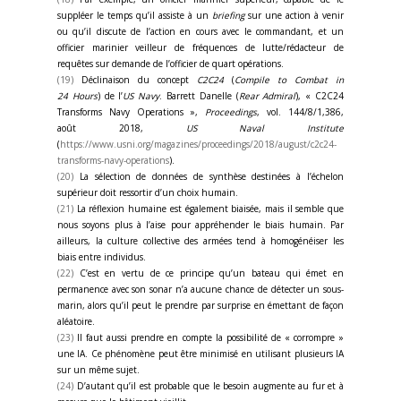
suppléer le temps qu’il assiste à un
briefing
sur une action à venir
ou qu’il discute de l’action en cours avec le commandant, et un
officier marinier veilleur de fréquences de lutte/rédacteur de
requêtes sur demande de l’officier de quart opérations.
(19)
Déclinaison du concept
C2C24
(
Compile to Combat in
24 Hours
) de l’
US Navy
. Barrett Danelle (
Rear Admiral
), « C2C24
Transforms Navy Operations »,
Proceedings
, vol. 144/8/1,386,
août 2018,
US Naval Institute
(
https://www.usni.org/magazines/proceedings/2018/august/c2c24-
transforms-navy-operations
).
(20)
La sélection de données de synthèse destinées à l’échelon
supérieur doit ressortir d’un choix humain.
(21)
La réflexion humaine est également biaisée, mais il semble que
nous soyons plus à l’aise pour appréhender le biais humain. Par
ailleurs, la culture collective des armées tend à homogénéiser les
biais entre individus.
(22)
C’est en vertu de ce principe qu’un bateau qui émet en
permanence avec son sonar n’a aucune chance de détecter un sous-
marin, alors qu’il peut le prendre par surprise en émettant de façon
aléatoire.
(23)
Il faut aussi prendre en compte la possibilité de « corrompre »
une IA. Ce phénomène peut être minimisé en utilisant plusieurs IA
sur un même sujet.
(24)
D’autant qu’il est probable que le besoin augmente au fur et à