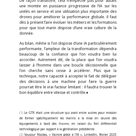
De façon transitoire, cela n’empêche pas pour autant
une montée en puissance progressive de l’IA sur les
unités en service et une utilisation plus importante des
drones pour améliorer la performance globale. Il faut
dès à présent faire évoluer les métiers et les formations
pour que tout marin dispose d’une vraie culture de la
donnée.
Au bilan, même si l’on dispose d’une IA particulièrement
performante, l’ampleur de la transformation dépendra
beaucoup de la confiance que l’on voudra bien lui
accorder. Autrement dit, de la place que l’on voudra
laisser à l’homme dans une boucle décisionnelle que
l’on cherche sans cesse à accélérer. Plus que la
technique, notre capacité à accepter le fait de déléguer
des décisions à une machine pour faire la guerre
pourrait être le vrai facteur limitant : il faudra trouver le
bon équilibre entre vitesse et contrôle.♦
(1)
Le GTR était une structure qui avait entre autres pour mission
de former spécifiquement les marins à la mise en œuvre des
équipements à bord des
Fremm
, en raison du fort différentiel
technologique par rapport à la génération précédente.
(2)
Vaujour Nicolas, « Vaincre grâce à l’IA », LinkedIn, février 2025