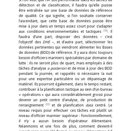
détection et de classification, il faudra qu’elle puisse
être entraînée sur une base de données de référence
de qualité. Ce qui signifie, si l’on souhaite conserver
l’ascendant, que cette base de données puisse être
mise à jour dans un temps assez court pour s’adapter
(19)
aux conditions environnementales et tactiques
. Il
faudra d’une part, disposer des données – c’est
l’objectif des
DHE
–, et d’autre part, sélectionner les
données pertinentes qui viendront alimenter les Bases
de données (BDD) de référence. Il y aura donc toujours
besoin d’officiers mariniers spécialistes par domaine de
lutte : ils ne seront plus de quart, mais employés à des
tâches d’analyse
a posteriori
et de mise à jour des BDD
pendant la journée, et rappelés si nécessaire la nuit
pour une expertise particulière ou un dépannage de
matériel. Ils pourront également, dans le temps restant,
contribuer à la planification tactique au sein d’un bureau
« opérations » qui aura considérablement grossi pour
devenir un petit centre d’analyse, de production de
(20)
renseignement
et de planification
data
centré. Le
niveau requis pour effectuer ces tâches est plutôt un
niveau d’officier marinier supérieur : fonctionnellement,
il n’y a aucun besoin d’opérateur élémentaire.
Néanmoins et une fois de plus, comment devient-il