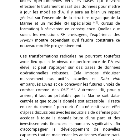
unités opérationnelles vers les bases qui devront
effectuer le traitement massif des données pour mettre
à jour les modèles d’IA. Il y aura au bilan un impact
général sur l’ensemble de la structure organique de la
(42)
Marine et un modèle RH (spécialités
, cursus de
formation) à réinventer en conséquence. Quelles que
soient les évolutions RH envisagées, l’expérience des
Fremm
montre cependant qu’il faudra construire ce
nouveau modèle progressivement.
Ces transformations radicales ne pourront toutefois
avoir lieu que si le niveau de performance de l’IA est
élevé, et peut s’appuyer sur des bases de données
opérationnelles robustes. Cela impose d’équiper
massivement nos unités actuelles en
Data Hub
embarqués (
DHE
) et de concevoir les futures unités de
(43)
combat comme des
DHE
. Autrement dit, pour y
arriver, il faut au préalable que la Marine soit data-
centrée et que toute la donnée soit accessible : il reste
encore du chemin à parcourir. Cela nécessitera en effet
d’âpres discussions avec les industriels de défense pour
accéder à toute la donnée brute d’une part, et des
investissements financiers et humains significatifs afin
d’accompagner le développement de nouvelles
capacités tout en maintenant les anciennes d’autre part.