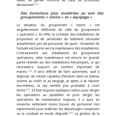
stade, de garder l’homme au cœur du processus
(23)
décisionnel
.
Des évolutions plus modérées au sein des
groupements « navire » et « équipage »
La situation du groupement « navire » est
singulièrement différente de celle du groupement
« opération ». En effet, la conduite des installations de
propulsion et de servitudes du bâtiment nécessite
actuellement peu de personnel de quart : l’essentiel de
l’activité est tourné vers la maintenance des installations.
Contrairement aux installations du groupement
opérations, cette maintenance est encore en grande
partie réalisée sur des installations mécaniques, ce qui
nécessitera toujours un nombre important de
(24)
marins
. Il sera difficile de faire autrement, sauf à
disposer de robots capables d’évoluer dans un bateau
soumis au roulis et au tangage, et aptes à se réparer
eux-mêmes, ce qui semble peu probable à court
(25)
terme
. S’il faut toujours quelques cadres pour diriger
les opérateurs au quotidien et pour diriger les
opérations de maintenance majeure, il y aura en
revanche nettement moins besoin de personnel très
expérimenté pour maîtriser les dépannages complexes
(26)
ou la conduite en mode dégradé
. La gestion de la