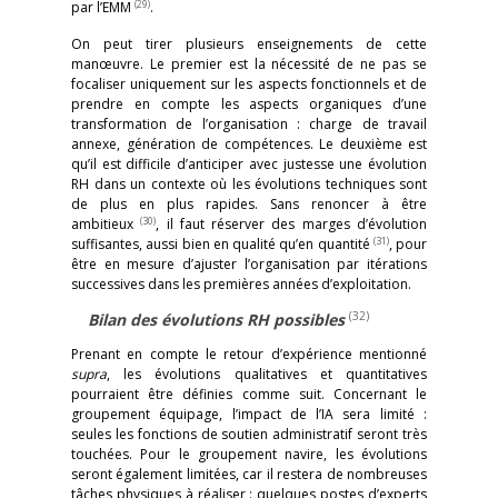
(29)
par l’EMM
.
On peut tirer plusieurs enseignements de cette
manœuvre. Le premier est la nécessité de ne pas se
focaliser uniquement sur les aspects fonctionnels et de
prendre en compte les aspects organiques d’une
transformation de l’organisation : charge de travail
annexe, génération de compétences. Le deuxième est
qu’il est difficile d’anticiper avec justesse une évolution
RH dans un contexte où les évolutions techniques sont
de plus en plus rapides. Sans renoncer à être
(30)
ambitieux
, il faut réserver des marges d’évolution
(31)
suffisantes, aussi bien en qualité qu’en quantité
, pour
être en mesure d’ajuster l’organisation par itérations
successives dans les premières années d’exploitation.
(32)
Bilan des évolutions RH possibles
Prenant en compte le retour d’expérience mentionné
supra
, les évolutions qualitatives et quantitatives
pourraient être définies comme suit. Concernant le
groupement équipage, l’impact de l’IA sera limité :
seules les fonctions de soutien administratif seront très
touchées. Pour le groupement navire, les évolutions
seront également limitées, car il restera de nombreuses
tâches physiques à réaliser : quelques postes d’experts