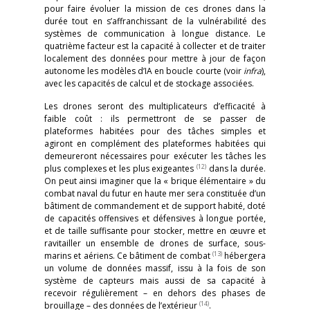
pour faire évoluer la mission de ces drones dans la
durée tout en s’affranchissant de la vulnérabilité des
systèmes de communication à longue distance. Le
quatrième facteur est la capacité à collecter et de traiter
localement des données pour mettre à jour de façon
autonome les modèles d’IA en boucle courte (voir
infra
),
avec les capacités de calcul et de stockage associées.
Les drones seront des multiplicateurs d’efficacité à
faible coût : ils permettront de se passer de
plateformes habitées pour des tâches simples et
agiront en complément des plateformes habitées qui
demeureront nécessaires pour exécuter les tâches les
(12)
plus complexes et les plus exigeantes
dans la durée.
On peut ainsi imaginer que la « brique élémentaire » du
combat naval du futur en haute mer sera constituée d’un
bâtiment de commandement et de support habité, doté
de capacités offensives et défensives à longue portée,
et de taille suffisante pour stocker, mettre en œuvre et
ravitailler un ensemble de drones de surface, sous-
(13)
marins et aériens. Ce bâtiment de combat
hébergera
un volume de données massif, issu à la fois de son
système de capteurs mais aussi de sa capacité à
recevoir régulièrement – en dehors des phases de
(14)
brouillage – des données de l’extérieur
.