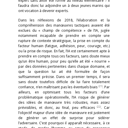
expert sans avoir été formé au niveau élémentaire ? Il
faudra donc lui adjoindre un à deux jeunes marins qui
ont vocation à devenir experts.
Dans les réflexions de 2018, l’élaboration et la
compréhension des manœuvres tactiques avaient été
exclues du « champ de compétence » de l’IA, jugée
notamment incapable de prendre en compte une
rupture de contexte stratégique, la prise en compte du
facteur humain (fatigue, adhésion, peur, courage, etc.)
ou la prise de risque. En fait, l’IA est certainement apte à
prendre en compte tous ces facteurs, sans doute mieux
qu’un être humain, pour peu qu’elle ait été « nourrie »
par des données pertinentes dans chaque domaine, et
que la question lui ait été formulée de façon
suffisamment précise. Dans un premier temps, il sera
sans doute toutefois difficile de lui faire totalement
(21)
confiance, n’en maîtrisant pas les éventuels biais
. Par
ailleurs, en optimisant tous les facteurs d’une
problématique opérationnelle, l’IA risque de générer
des idées de manœuvre très robustes, mais assez
(22)
prévisibles, et donc, au final, peu efficaces
. Car
l’objectif majeur d’une idée de manœuvre est justement
de générer un effet de surprise pour sidérer
l’adversaire. C’est pourquoi il apparaît nécessaire, à ce