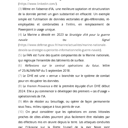
(
https://www.linkedin.com/
).
(3)
Même en l’absence d’IA, une meilleure captation et structuration
de la donnée permet un gain substantiel en efficacité. Un exemple
simple est l’utilisation de données vectorisées et géo-référencées, ré-
employables et combinables à l’infini, en remplacement de
Powerpoint à usage unique.
(4)
La Marine a dévoilé en 2023 sa
Stratégie d’IA pour la guerre
navale
ou
Signal
(
https://www.defense.gouv.fr/marine/actualites/marine-nationale-
devoile-sa-strategie-superiorite-informationnelle-guerre-navale
).
(5)
La FAN est l’une des quatre composantes de la Marine nationale,
qui regroupe l’ensemble des bâtiments de surface.
(6)
Réflexions sur le central opérations du futur
, lettre
n° 25/ALFAN/NP du 5 septembre 2018.
(7)
Le DHE est une « verrue » branchée sur le système de combat
pour en récupérer les données.
(8)
La
Fremm
Provence
a été la première équipée d’un DHE début
2024. Elle a pu commencer à développer des premiers « cas d’usage »
opérationnels de l’IA.
(9)
Afin de résister au brouillage, ou opérer de façon permanente
sous l’eau, milieu opaque à tous points de vue.
(10)
On peut considérer que les opérations en zones littorales
proches de côtes alliées pourront plus facilement être réalisées par
des effecteurs mis en œuvre depuis la terre. Les attaques conduites
par l’Ukraine sur la Flotte [russe] de la mer Noire sont