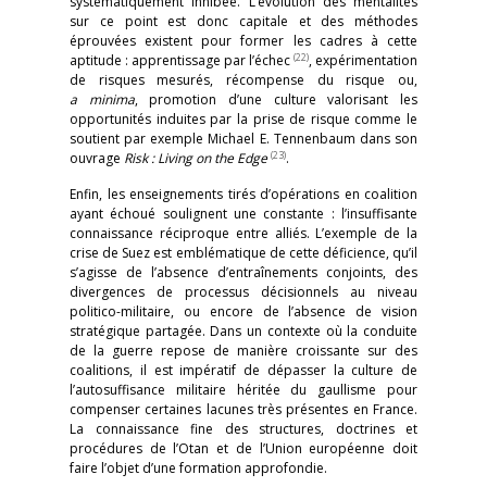
systématiquement inhibée. L’évolution des mentalités
sur ce point est donc capitale et des méthodes
éprouvées existent pour former les cadres à cette
(22)
aptitude : apprentissage par l’échec
, expérimentation
de risques mesurés, récompense du risque ou,
a minima
, promotion d’une culture valorisant les
opportunités induites par la prise de risque comme le
soutient par exemple Michael E. Tennenbaum dans son
(23)
ouvrage
Risk : Living on the Edge
.
Enfin, les enseignements tirés d’opérations en coalition
ayant échoué soulignent une constante : l’insuffisante
connaissance réciproque entre alliés. L’exemple de la
crise de Suez est emblématique de cette déficience, qu’il
s’agisse de l’absence d’entraînements conjoints, des
divergences de processus décisionnels au niveau
politico-militaire, ou encore de l’absence de vision
stratégique partagée. Dans un contexte où la conduite
de la guerre repose de manière croissante sur des
coalitions, il est impératif de dépasser la culture de
l’autosuffisance militaire héritée du gaullisme pour
compenser certaines lacunes très présentes en France.
La connaissance fine des structures, doctrines et
procédures de l’Otan et de l’Union européenne doit
faire l’objet d’une formation approfondie.