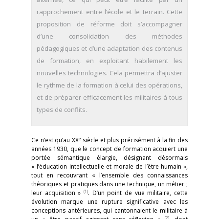
rapprochement entre l’école et le terrain. Cette
proposition de réforme doit s’accompagner
d’une consolidation des méthodes
pédagogiques et d’une adaptation des contenus
de formation, en exploitant habilement les
nouvelles technologies. Cela permettra d’ajuster
le rythme de la formation à celui des opérations,
et de préparer efficacement les militaires à tous
types de conflits.
e
Ce n’est qu’au XX
siècle et plus précisément à la fin des
années 1930, que le concept de formation acquiert une
portée sémantique élargie, désignant désormais
« l’éducation intellectuelle et morale de l’être humain »,
tout en recouvrant « l’ensemble des connaissances
théoriques et pratiques dans une technique, un métier ;
(1)
leur acquisition »
. D’un point de vue militaire, cette
évolution marque une rupture significative avec les
conceptions antérieures, qui cantonnaient le militaire à
(2)