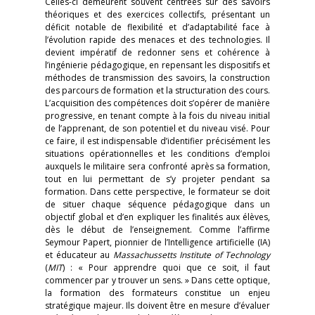
Celles-ci demeurent souvent centrées sur des savoirs
théoriques et des exercices collectifs, présentant un
déficit notable de flexibilité et d’adaptabilité face à
l’évolution rapide des menaces et des technologies. Il
devient impératif de redonner sens et cohérence à
l’ingénierie pédagogique, en repensant les dispositifs et
méthodes de transmission des savoirs, la construction
des parcours de formation et la structuration des cours.
L’acquisition des compétences doit s’opérer de manière
progressive, en tenant compte à la fois du niveau initial
de l’apprenant, de son potentiel et du niveau visé. Pour
ce faire, il est indispensable d’identifier précisément les
situations opérationnelles et les conditions d’emploi
auxquels le militaire sera confronté après sa formation,
tout en lui permettant de s’y projeter pendant sa
formation. Dans cette perspective, le formateur se doit
de situer chaque séquence pédagogique dans un
objectif global et d’en expliquer les finalités aux élèves,
dès le début de l’enseignement. Comme l’affirme
Seymour Papert, pionnier de l’Intelligence artificielle (IA)
et éducateur au
Massachussetts Institute of Technology
(
MIT
) : « Pour apprendre quoi que ce soit, il faut
commencer par y trouver un sens. » Dans cette optique,
la formation des formateurs constitue un enjeu
stratégique majeur. Ils doivent être en mesure d’évaluer