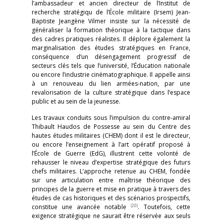
l’ambassadeur et ancien directeur de l’Institut de
recherche stratégiqu de l’École militaire (Irsem) Jean-
Baptiste Jeangène Vilmer insiste sur la nécessité de
généraliser la formation théorique à la tactique dans
des cadres pratiques réalistes. Il déplore également la
marginalisation des études stratégiques en France,
conséquence d’un désengagement progressif de
secteurs clés tels que l’université, l’Éducation nationale
ou encore l’industrie cinématographique. Il appelle ainsi
à un renouveau du lien armées-nation, par une
revalorisation de la culture stratégique dans l’espace
public et au sein de la jeunesse.
Les travaux conduits sous l’impulsion du contre-amiral
Thibault Haudos de Possesse au sein du Centre des
hautes études militaires (CHEM) dont il est le directeur,
ou encore l’enseignement à l’art opératif proposé à
l’École de Guerre (EdG), illustrent cette volonté de
rehausser le niveau d’expertise stratégique des futurs
chefs militaires. L’approche retenue au CHEM, fondée
sur une articulation entre maîtrise théorique des
principes de la guerre et mise en pratique à travers des
études de cas historiques et des scénarios prospectifs,
(20)
constitue une avancée notable
. Toutefois, cette
exigence stratégique ne saurait être réservée aux seuls