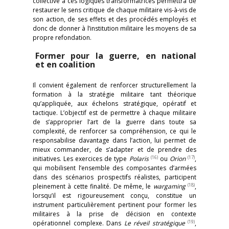
collective à ces logiques transformatrices permettra de
restaurer le sens critique de chaque militaire vis-à-vis de
son action, de ses effets et des procédés employés et
donc de donner à l’institution militaire les moyens de sa
propre refondation.
Former pour la guerre, en national
et en coalition
Il convient également de renforcer structurellement la
formation à la stratégie militaire tant théorique
qu’appliquée, aux échelons stratégique, opératif et
tactique. L’objectif est de permettre à chaque militaire
de s’approprier l’art de la guerre dans toute sa
complexité, de renforcer sa compréhension, ce qui le
responsabilise davantage dans l’action, lui permet de
mieux commander, de s’adapter et de prendre des
(16)
(17)
initiatives. Les exercices de type
Polaris
ou
Orion
,
qui mobilisent l’ensemble des composantes d’armées
dans des scénarios prospectifs réalistes, participent
(18)
pleinement à cette finalité. De même, le
wargaming
,
lorsqu’il est rigoureusement conçu, constitue un
instrument particulièrement pertinent pour former les
militaires à la prise de décision en contexte
(19)
opérationnel complexe. Dans
Le réveil stratégique
,