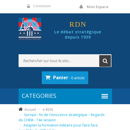
Panneau de gestion des cookies
Connexion
Mon Espace
RDN
Le débat stratégique
depuis 1939
Panier
- 0 article
Accueil
e-RDN
Europe : fin de l'innocence stratégique – Regards
du CHEM - 74e session
Adapter la formation militaire pour faire face
e