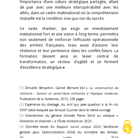
l’importance d’une culture stratégique partagée, allant
de pair avec une meilleure interopérabilité avec les
alliés, dans un cadre multinational où la compréhension
mutuelle est la condition
sine qua non
du succès.
Ce vaste chantier, qui exige un investissement
institutionnel fort et une vision à long terme, permettra
non seulement de renforcer l’efficacité opérationnelle
des armées françaises, mais aussi d’assurer leur
résilience et leur pertinence dans les conflits futurs. La
formation devient ainsi un levier central de
transformation, un vecteur d’agilité et un ferment
d’excellence stratégique.♦
(1)
Deruelle Benjamin, Gainot Bernard (dir.),
La construction du
militaire : Savoirs et savoir-faire militaires à l’époque moderne
,
Publication de la Sorbonne, 2013, 228 pages.
(2)
Expérience du dressage, du
drill
qui pose question à la fin du
e
XVIII
siècle évoquée par Arnaud Guinier dans le même ouvrage.
(3)
Intervention du général d’armée Pierre Schill au colloque «
Formation et diversité » à l’École militaire en 2023
.
(4)
Données issues du
Rapport social unique 2023
, Secrétariat
général pour l’administration (SGA) du ministère des Armées,
10 juillet 2024