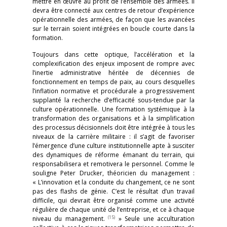
mettre en œuvre au profit de l’ensemble des armées. Il
devra être connecté aux centres de retour d’expérience
opérationnelle des armées, de façon que les avancées
sur le terrain soient intégrées en boucle courte dans la
formation.
Toujours dans cette optique, l’accélération et la
complexification des enjeux imposent de rompre avec
l’inertie administrative héritée de décennies de
fonctionnement en temps de paix, au cours desquelles
l’inflation normative et procédurale a progressivement
supplanté la recherche d’efficacité sous-tendue par la
culture opérationnelle. Une formation systémique à la
transformation des organisations et à la simplification
des processus décisionnels doit être intégrée à tous les
niveaux de la carrière militaire : il s’agit de favoriser
l’émergence d’une culture institutionnelle apte à susciter
des dynamiques de réforme émanant du terrain, qui
responsabilisera et remotivera le personnel. Comme le
souligne Peter Drucker, théoricien du management :
« L’innovation et la conduite du changement, ce ne sont
pas des flashs de génie. C’est le résultat d’un travail
difficile, qui devrait être organisé comme une activité
régulière de chaque unité de l’entreprise, et ce à chaque
(15)
niveau du management.
» Seule une acculturation