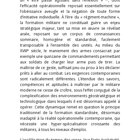
un « être passif agissant sans réflexion »
, dont
l’efficacité opérationnelle reposait essentiellement sur
l’obéissance aveugle et la négation de toute forme
d’initiative individuelle. À l’ère du « régiment-machine »,
la formation militaire ne constituait guère un enjeu
stratégique majeur, tant sa mise en œuvre se révélait
aisée, reposant sur un corpus de connaissances
sommaire, homogène et standardisé, facilement
transposable à l’ensemble des unités. Au milieu du
e
XVIII
siècle, le maniement des armes consacrait par
exemple une quinzaine de commandements permettant
aux soldats de charger leur arme puis de tirer. La
maîtrise de ce geste, suffisait peu ou prou à les déclarer
prêts à aller au combat. Les exigences contemporaines
sont radicalement différentes. L’étendue des savoirs,
compétences et aptitudes à maîtriser par le militaire
moderne ne cesse de croître, sous l’effet conjugué de la
complexification des environnements géostratégique et
technologique dans lesquels il est désormais appelé à
opérer. Cette dynamique remet en question le principe
traditionnel de la formation standardisée, désormais
inadapté à la réalité opérationnelle contemporaine, qui
nécessite une hyper-spécialisation croissante des
militaires, à tous les niveaux d’emploi.
L’accélération du tempo des crises, leur forte évolutivité,