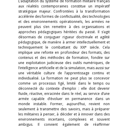
L’adaptation du système de formation militaire français
aux réalités contemporaines constitue un impératif
stratégique majeur. Confrontées à la transformation
accélérée des formes de conflictualité, des technologies
et des environnements opérationnels, les armées ne
peuvent plus s’en remettre à des organisations et
approches pédagogiques héritées du passé. Il s’agit
désormais de conjuguer rigueur doctrinale et agilité
pédagogique, de manière à armer intellectuellement et
e
techniquement le combattant du XXI
siècle. Cela
implique une refonte en profondeur des formats, des
contenus et des méthodes de formation, fondée sur
une exploitation judicieuse des outils numériques, de
l’intelligence artificielle et de la simulation, mais aussi sur
une véritable culture de l’apprentissage continu et
individualisé. La formation ne peut plus se concevoir
comme un processus figé, limité dans le temps ou
déconnecté du contexte d’emploi : elle doit devenir
fluide, réactive, enracinée dans le réel, au service d’une
armée capable d’évoluer en permanence dans un
monde instable. Former, aujourd’hui, revient non
seulement à transmettre des savoirs, mais à préparer
les militaires à penser, à décider et à innover dans des
environnements incertains, complexes et souvent
ambigus. Il convient également de réaffirmer