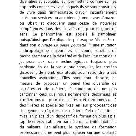
diversifiés et évolutifs, leur permettant, comme sur les
appareils connectés avec lesquels ils se sont construits,
de vivre dans l’immédiateté, d’avoir instantanément
accès aux services ou aux biens (comme avec Amazon
ou Uber) et d’acquérir sans cesse de nouvelles
compétences dans des activités qui, pour eux, ont du
sens. Ce phénomène est appelé à s’amplifier,
puisqu’ainsi que l’explique le philosophe Michel Serre
(7)
dans son ouvrage
La petite poucette
, une mutation
anthropologique majeure est en cours, résultant de
l’accroissement de la dextérité et de l’acculturation de la
jeunesse aux outils technologiques toujours plus
sophistiqués de la vie quotidienne. Or, les armées
disposent de nombreux atouts pour répondre à ces
nouvelles aspirations. Elles sont, tout d’abord, en
mesure de proposer un panel très diversifié de
carrières et de métiers, à condition de ne plus
cantonner ceux que nous nommerons désormais les
« milizooms » – pour « militaires » et « zoomers » – à
des filières et spécialités fixes, en leur proposant des
changements réguliers de métiers. Cela nécessite la
mise en place d’un dispositif de formation plus agile,
rapide et exécutable en parallèle de l’activité habituelle
du militaire. Par ailleurs, le système de formation
professionnelle ne peut plus reposer sur une scolarité