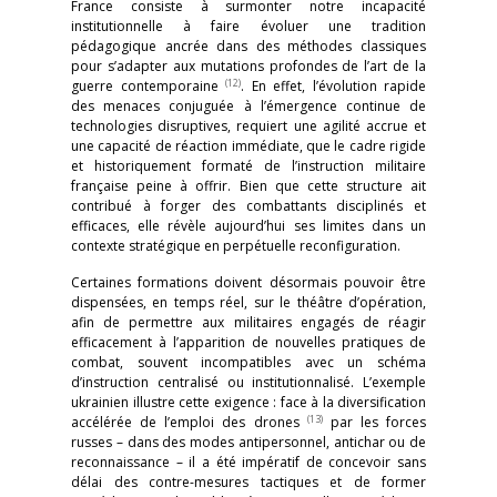
France consiste à surmonter notre incapacité
institutionnelle à faire évoluer une tradition
pédagogique ancrée dans des méthodes classiques
pour s’adapter aux mutations profondes de l’art de la
(12)
guerre contemporaine
. En effet, l’évolution rapide
des menaces conjuguée à l’émergence continue de
technologies disruptives, requiert une agilité accrue et
une capacité de réaction immédiate, que le cadre rigide
et historiquement formaté de l’instruction militaire
française peine à offrir. Bien que cette structure ait
contribué à forger des combattants disciplinés et
efficaces, elle révèle aujourd’hui ses limites dans un
contexte stratégique en perpétuelle reconfiguration.
Certaines formations doivent désormais pouvoir être
dispensées, en temps réel, sur le théâtre d’opération,
afin de permettre aux militaires engagés de réagir
efficacement à l’apparition de nouvelles pratiques de
combat, souvent incompatibles avec un schéma
d’instruction centralisé ou institutionnalisé. L’exemple
ukrainien illustre cette exigence : face à la diversification
(13)
accélérée de l’emploi des drones
par les forces
russes – dans des modes antipersonnel, antichar ou de
reconnaissance – il a été impératif de concevoir sans
délai des contre-mesures tactiques et de former