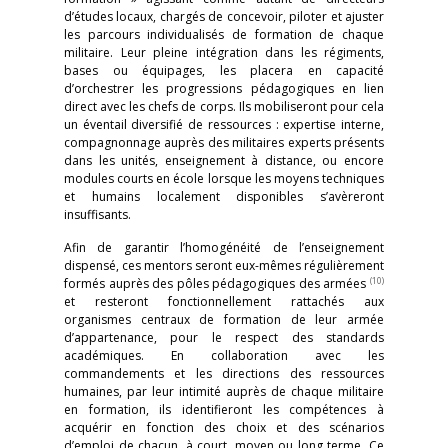
d’études locaux, chargés de concevoir, piloter et ajuster
les parcours individualisés de formation de chaque
militaire. Leur pleine intégration dans les régiments,
bases ou équipages, les placera en capacité
d’orchestrer les progressions pédagogiques en lien
direct avec les chefs de corps. Ils mobiliseront pour cela
un éventail diversifié de ressources : expertise interne,
compagnonnage auprès des militaires experts présents
dans les unités, enseignement à distance, ou encore
modules courts en école lorsque les moyens techniques
et humains localement disponibles s’avèreront
insuffisants.
Afin de garantir l’homogénéité de l’enseignement
dispensé, ces mentors seront eux-mêmes régulièrement
(10)
formés auprès des pôles pédagogiques des armées
et resteront fonctionnellement rattachés aux
organismes centraux de formation de leur armée
d’appartenance, pour le respect des standards
académiques. En collaboration avec les
commandements et les directions des ressources
humaines, par leur intimité auprès de chaque militaire
en formation, ils identifieront les compétences à
acquérir en fonction des choix et des scénarios
d’emploi de chacun, à court, moyen ou long terme. Ce