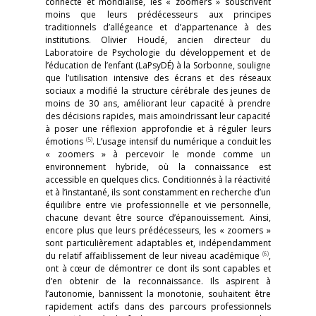
connecté et mondialisé, les « zoomers » souscrivent
moins que leurs prédécesseurs aux principes
traditionnels d’allégeance et d’appartenance à des
institutions. Olivier Houdé, ancien directeur du
Laboratoire de Psychologie du développement et de
l’éducation de l’enfant (LaPsyDÉ) à la Sorbonne, souligne
que l’utilisation intensive des écrans et des réseaux
sociaux a modifié la structure cérébrale des jeunes de
moins de 30 ans, améliorant leur capacité à prendre
des décisions rapides, mais amoindrissant leur capacité
à poser une réflexion approfondie et à réguler leurs
(5)
émotions
. L’usage intensif du numérique a conduit les
« zoomers » à percevoir le monde comme un
environnement hybride, où la connaissance est
accessible en quelques clics. Conditionnés à la réactivité
et à l’instantané, ils sont constamment en recherche d’un
équilibre entre vie professionnelle et vie personnelle,
chacune devant être source d’épanouissement. Ainsi,
encore plus que leurs prédécesseurs, les « zoomers »
sont particulièrement adaptables et, indépendamment
(6)
du relatif affaiblissement de leur niveau académique
,
ont à cœur de démontrer ce dont ils sont capables et
d’en obtenir de la reconnaissance. Ils aspirent à
l’autonomie, bannissent la monotonie, souhaitent être
rapidement actifs dans des parcours professionnels