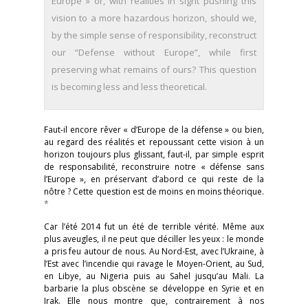
Europe » or, with realities in sight pushing this
vision to a more hazardous horizon, should we,
by the simple sense of responsibility, reconstruct
our “Defense without Europe”, while first
preserving what remains of ours? This question
is becoming less and less theoretical.
Faut-il encore rêver « d’Europe de la défense » ou bien,
au regard des réalités et repoussant cette vision à un
horizon toujours plus glissant, faut-il, par simple esprit
de responsabilité, reconstruire notre « défense sans
l’Europe », en préservant d’abord ce qui reste de la
nôtre ? Cette question est de moins en moins théorique.
*
Car l’été 2014 fut un été de terrible vérité. Même aux
plus aveugles, il ne peut que déciller les yeux : le monde
a pris feu autour de nous. Au Nord-Est, avec l’Ukraine, à
l’Est avec l’incendie qui ravage le Moyen-Orient, au Sud,
en Libye, au Nigeria puis au Sahel jusqu’au Mali. La
barbarie la plus obscène se développe en Syrie et en
Irak. Elle nous montre que, contrairement à nos