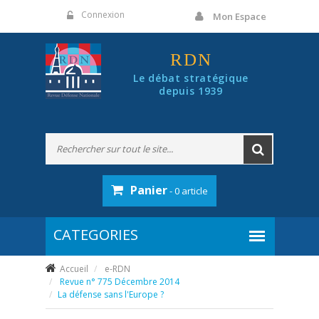
Panneau de gestion des cookies
Connexion
Mon Espace
RDN
Le débat stratégique
depuis 1939
Panier
- 0 article
Accueil
e-RDN
Revue n° 775 Décembre 2014
La défense sans l'Europe ?