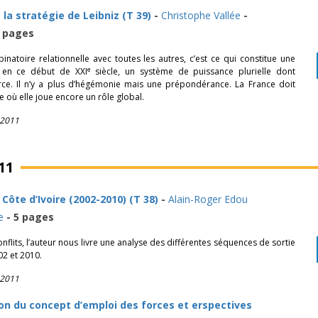
 la stratégie de Leibniz (T 39)
-
Christophe Vallée
-
 pages
atoire relationnelle avec toutes les autres, c’est ce qui constitue une
e
e en ce début de XXI
siècle, un système de puissance plurielle dont
orce. Il n’y a plus d’hégémonie mais une prépondérance. La France doit
 où elle joue encore un rôle global.
 2011
11
Côte d’Ivoire (2002-2010) (T 38)
-
Alain-Roger Edou
e
- 5 pages
onflits, l’auteur nous livre une analyse des différentes séquences de sortie
02 et 2010.
 2011
on du concept d’emploi des forces et erspectives