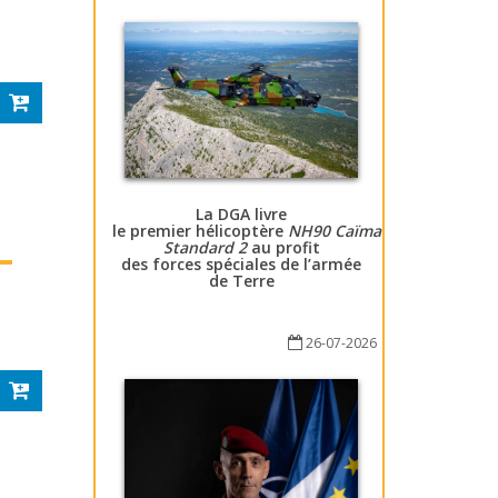
La DGA livre
le premier hélicoptère
NH90 Caïman
Standard 2
au profit
des forces spéciales de l’armée
de Terre
26-07-2026