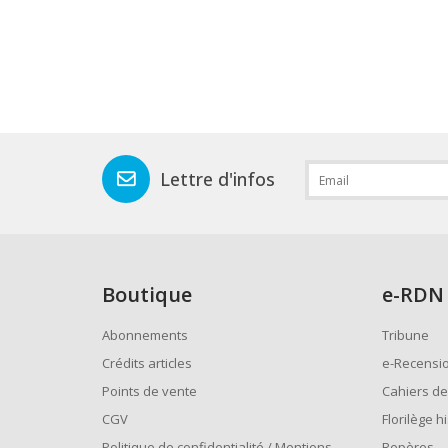
Lettre d'infos
Boutique
e
-RDN
Abonnements
Tribune
Crédits articles
e-Recensi
Points de vente
Cahiers de
CGV
Florilège h
Politique de confidentialité / Mentions
Repères