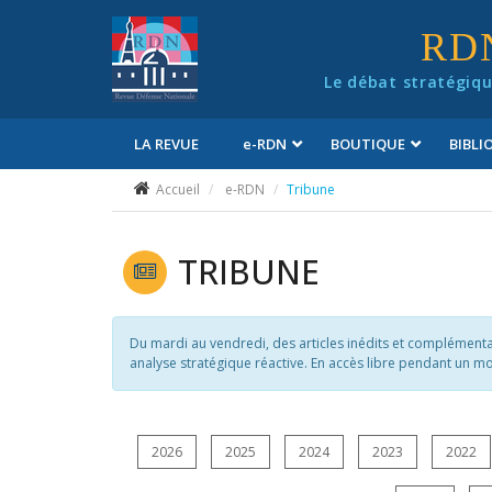
Panneau de gestion des cookies
RD
Le débat stratégiqu
LA REVUE
e
-RDN
BOUTIQUE
BIBL
Conditions générales de vente
Accueil
e-RDN
Tribune
TRIBUNE
Du mardi au vendredi, des articles inédits et complémentair
analyse stratégique réactive. En accès libre pendant un mo
2026
2025
2024
2023
2022