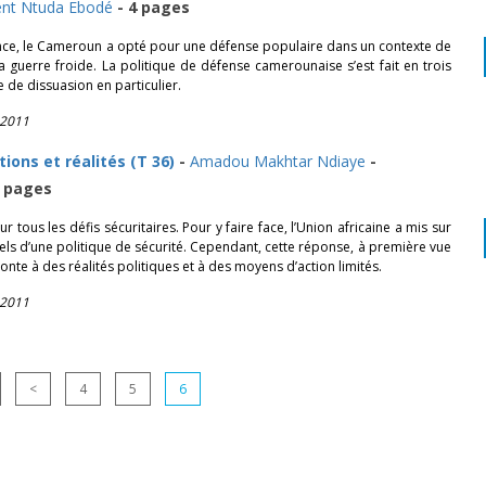
ent Ntuda Ebodé
- 4 pages
e, le Cameroun a opté pour une défense populaire dans un contexte de
 guerre froide. La politique de défense camerounaise s’est fait en trois
 de dissuasion en particulier.
 2011
tions et réalités (T 36)
-
Amadou Makhtar Ndiaye
-
 pages
ur tous les défis sécuritaires. Pour y faire face, l’Union africaine a mis sur
nnels d’une politique de sécurité. Cependant, cette réponse, à première vue
onte à des réalités politiques et à des moyens d’action limités.
 2011
<
4
5
6