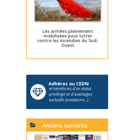
Les armées pleinement
mobilisées pour lutter
contre les incendies du Sud-
Ouest
Adhérez au CEDN
et bénéficiez d'un statut
privilégié et d'avantages
exclusifs (invitations...)
Anciens numéros