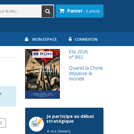
Panier
- 0 article
MON ESPACE
CONNEXION
Été 2026
n° 892
Quand la Chine
dépasse le
monde
ne
Je participe au débat
stratégique
15
À vos claviers,