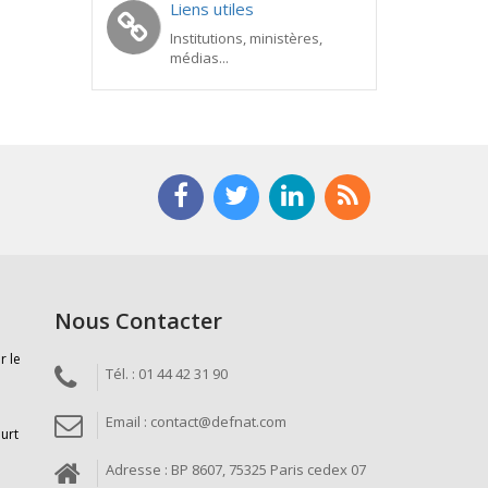
Liens utiles
Institutions, ministères,
médias...
Nous Contacter
r le
Tél. : 01 44 42 31 90
Email : contact@defnat.com
ourt
Adresse : BP 8607, 75325 Paris cedex 07