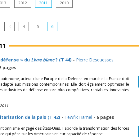
013
2012
2011
2010
<
4
5
6
11
t défense » du
Livre blanc
? (T 44)
-
Pierre Desquesses
 7 pages
t autonome, acteur d’une Europe de la Défense en marche, la France doit
 adapté aux missions contemporaines. Elle doit également optimiser le
es industries de défense encore plus compétitives, rentables, innovantes
 2011
tarisation de la paix (T 42)
-
Tewfik Hamel
- 6 pages
rventionnisme engagé des États-Unis. Il aborde la transformation des forces
ce qui pèse sur les Américains et leur capacité de réponse.