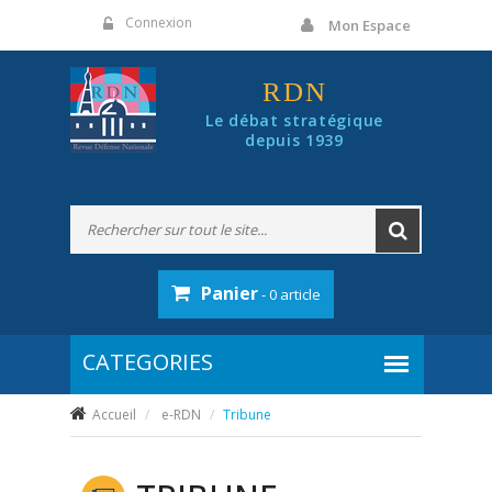
Panneau de gestion des cookies
Connexion
Mon Espace
RDN
Le débat stratégique
depuis 1939
Panier
- 0 article
Accueil
e-RDN
Tribune