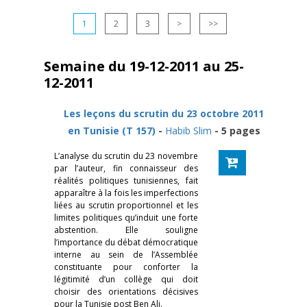
1
2
3
>
>>
Semaine du 19-12-2011 au 25-
12-2011
Les leçons du scrutin du 23 octobre 2011
en Tunisie (T 157)
-
Habib Slim
- 5 pages
L’analyse du scrutin du 23 novembre
par l’auteur, fin connaisseur des
réalités politiques tunisiennes, fait
apparaître à la fois les imperfections
liées au scrutin proportionnel et les
limites politiques qu’induit une forte
abstention. Elle souligne
l’importance du débat démocratique
interne au sein de l’Assemblée
constituante pour conforter la
légitimité d’un collège qui doit
choisir des orientations décisives
pour la Tunisie post Ben Ali.