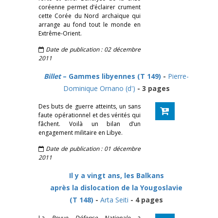
coréenne permet d’éclairer crument
cette Corée du Nord archaïque qui
arrange au fond tout le monde en
Extrême-Orient.
Date de publication : 02 décembre
2011
Billet
– Gammes libyennes (T 149)
-
Pierre-
Dominique Ornano (d')
- 3 pages
Des buts de guerre atteints, un sans
faute opérationnel et des vérités qui
fâchent. Voilà un bilan d’un
engagement militaire en Libye.
Date de publication : 01 décembre
2011
Il y a vingt ans, les Balkans
après la dislocation de la Yougoslavie
(T 148)
-
Arta Seiti
- 4 pages
La
Revue Défense Nationale
a