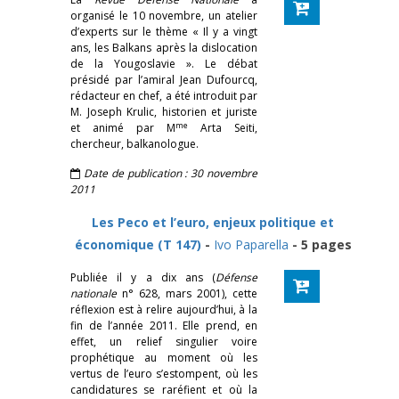
organisé le 10 novembre, un atelier
d’experts sur le thème « Il y a vingt
ans, les Balkans après la dislocation
de la Yougoslavie ». Le débat
présidé par l’amiral Jean Dufourcq,
rédacteur en chef, a été introduit par
M. Joseph Krulic, historien et juriste
me
et animé par M
Arta Seiti,
chercheur, balkanologue.
Date de publication : 30 novembre
2011
Les Peco et l’euro, enjeux politique et
économique (T 147)
-
Ivo Paparella
- 5 pages
Publiée il y a dix ans (
Défense
nationale
n° 628, mars 2001), cette
réflexion est à relire aujourd’hui, à la
fin de l’année 2011. Elle prend, en
effet, un relief singulier voire
prophétique au moment où les
vertus de l’euro s’estompent, où les
candidatures se raréfient et où la