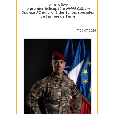
La DGA livre
le premier hélicoptère
NH90 Caïman
Standard 2
au profit des forces spéciales
de l’armée de Terre
26-07-2026