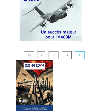
<<
<
33
34
35