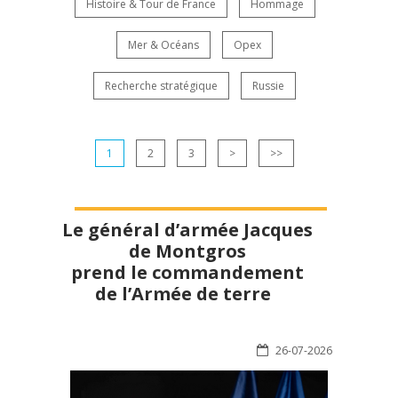
Histoire & Tour de France
Hommage
Mer & Océans
Opex
Recherche stratégique
Russie
1
2
3
>
>>
Le général d’armée Jacques
de Montgros
prend le commandement
de l’Armée de terre
26-07-2026