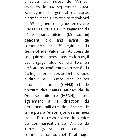
directeur du musée de l’Armée-
Invalides le 14 septembre 2024.
Saint-cyrien, le général de corps
d’armée Yann Gravêthe sert d’abord
e
au 5
régiment du génie ferroviaire
e
(Versailles) puis au 17
régiment du
génie parachutiste (Montauban)
pendant dix ans avant de
e
commander le 13
régiment du
Génie blindé (Valdahon). Au cours de
ces quinze années dans les forces, il
est engagé plus de dix fois en
opérations extérieures. Breveté du
Collège interarmées de Défense puis
auditeur au Centre des hautes
études militaires (CHEM) et de
l’Institut des hautes études de la
Défense nationale (IHEDN), il sert
également à la direction du
personnel militaire de l’Armée de
terre puis à l’état-major des armées
avant d’être responsable du service
de communication de l’Armée de
Terre (SIRPA) et conseiller
communication du chef d’état-major